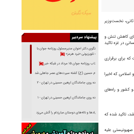
 ثانی، نخست‌وزیر
ستای کاهش تنش و
پیشنهاد سردبیر
انی در غزه تاکید
گفتگوی دکتر اخوان مدیرمسئول روزنامه جوان با
برنامه تلویزیونی «نبرد هرمز»
که برای برقراری
بازتاب روزنامه جوان ۱۵ مرداد در شبکه خبر
اسلامی که اخیرا
امام حسین (ع) کشته سیرت‌های عصر جاهلی شد
پیاده روی جاماندگان اربعین حسینی در تهران - ۲
 کشور و راه‌های
پیاده روی جاماندگان اربعین حسینی در تهران - ۱
فریاد‌ها و ناله‌های دوستان مبارزدلم را آتش می‌زد
د، تاکید شده که
تغییر رویه دشمن در ترور از شیخ فضل‌الله تا مصباح
یزدی
 صهیونیستی علیه