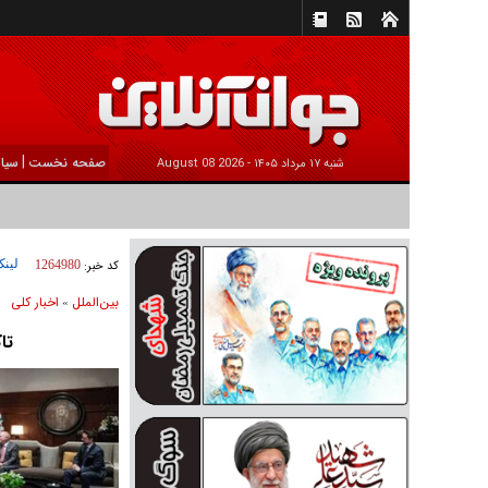
|
صفحه نخست
سیا
شنبه ۱۷ مرداد ۱۴۰۵ -
2026 August 08
لینک
کد خبر:
1264980
بين‌الملل
اخبار كلی
»
تا