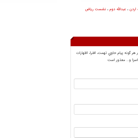
 اردن
،
عبدالله دوم
،
نشست ریاض
ر هر گونه پيام حاوي تهمت، افترا، اظهارات
سزا و... معذور است