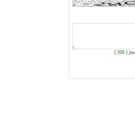
جاز
( 200 )