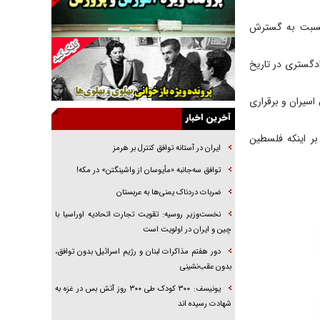
خرید قسطی اولش خنده و آخرش گریه است!
نسبت به گسترش
فوتبال و آن «بالا»!
راهبرد غافلگیری با نسل جدید پهپاد‌ها
دگستری در تاریخ
جنجال پزشکان تقلبی در صنعت زیبایی
یهودی‌ها در ادبیات داستانی اروپا؛ از شکسپیر تا
اسیران و برقراری
دیکنز
آخرین اخبار
گفت‌وگو با خواهر یکی از شهدای جنگ رمضان/
بر اینکه فلسطین
خواهرم فرمانده جهادی و اهل خدمت بی‌منت بود
ایران در آستانه توافق کنترل بر هرمز
جزئیات شکنجه‌هایم فراتر از آن است که در بیان
توافق سه‌جانبه «مأیوسان از واشینگتن» در مکه!
بگنجد!
ضربات دردناک یمنی‌ها به عربستان
گزارش «جوان» از قوانین سخت‌گیرانه ۶ قاره در
نخست‌وزیر روسیه:‌ تقویت تجارت اتحادیه اوراسیا با
برابر یورش به پاسگاه‌های پلیس
چین و ایران در اولویت است
دور هفتم مذاکرات لبنان و رژیم اسرائیل؛ بدون توافق،
بدون عقب‌نشینی
یونیسف: ۳۰۰ کودک طی ۳۰۰ روز آتش بس در غزه به
شهادت رسیده اند