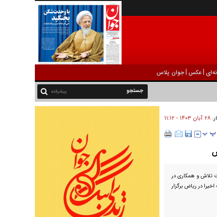
|
|
ه‌ای
عکس
جوان پلاس
پیشرفته
۲۸ آبان ۱۴۰۳ - ۱۱:۱۲
ر:
ض
یت تلاش و همکاری در
خیرا در ریاض برگزار