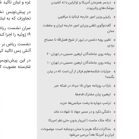
غزه و لبنان تاکید ش
دردسر همزمان آمریکا و اوکراین با ته کشیدن
موشک‌های پاتریوت
در پیش‌نویس نش
رایزنی وزیر امور خارجه ایتالیا با عراقچی
تجاوزات که به لب
گفت‌وگوی تلفنی وزرای امور خارجه ایران و سلطنت
سران نشست ریاض ا
عمان
۱۹ ژوئیه را اجرا کند.
تغییر رویه دشمن در ترور از شیخ فضل‌الله تا مصباح
نشست ریاض بر حمای
یزدی
آتش بس تاکید کرد
پیاده روی جاماندگان اربعین حسینی در تهران - ۲
در این پیش‌نویس 
پیاده روی جاماندگان اربعین حسینی در تهران - ۱
شایسته عضویت کام
جزئیات شکنجه‌هایم فراتر از آن است که در بیان
بگنجد!
بازتاب روزنامه جوان ۱۵ مرداد در شبکه خبر
اربعین؛ زبان مشترک قدم‌ها
ترامپ دوباره به پشت میانجی‌ها خزید
دلتنگی نکرد و در مسیر جهاد تا شهادت ماند
تنگه ملک ماست | این‌بار بدون حتی نظر امریکا
مذاکرات تنگه هرمز با عمان دوجانبه است؛ موضوعات
ایران و آمریکا بعداً بررسی می‌شود