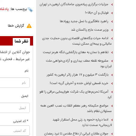
جزئیات برگزاری پیاده‌روی جاماندگان اربعین در تهران
برچسب ها:
پادشاه
فوتبال و آن «بالا»!
راهبرد غافلگیری با نسل جدید پهپاد‌ها
گزارش خطا
وزیر صمت عازم پاکستان شد
ادامه حیات بنگاه‌های اقتصادی بدون حمایت جدی
نظر شما
مالیاتی و بیمه‌ای ممکن نیست
جوان آنلاين از انتشا
تفاهم با عمان به معنای بازگشایی تنگه هرمز نیست
غير مرتبط ، فحش، نا
مشروطه نقطه عطف بیداری و آزادی‌خواهی ملت
ایران بود
نام
بازگشت ۳ میلیون و ۱۷ هزار زائر اربعین به کشور
خرید قسطی اولش خنده و آخرش گریه است!
آمریکا تحریم‌های یک شرکت هواپیمایی عراقی را لغو
ایمیل
کرد
مواضع حکیمانه رهبر معظم انقلاب، نصب العین همه
مسئولان نظام باشد
ادعا درباره «نحوه رد زنی محل استقرار شهید
* کد امنیتی
لاریجانی» صحت ندارد
جولان عقابان ایرانی از دفاع مقدس تا نبرد رمضان