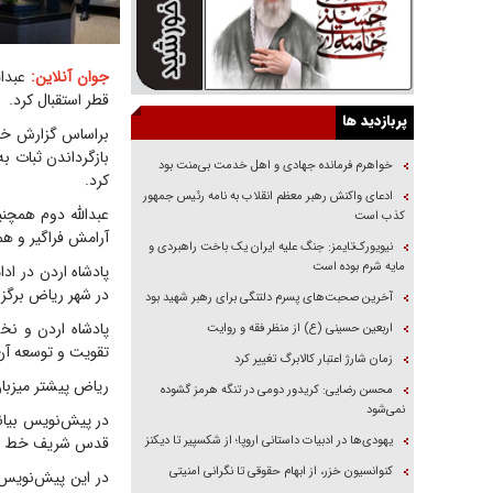
جوان آنلاین:
عبدال
قطر استقبال کرد.
پربازدید ها
براساس گزارش خبر
بازگرداندن ثبات ب
خواهرم فرمانده جهادی و اهل خدمت بی‌منت بود
کرد.
ادعای واکنش رهبر معظم انقلاب به نامه رئیس جمهور
عبدالله دوم همچن
کذب است
آرامش فراگیر و همه
نیویورک‌تایمز: جنگ علیه ایران یک باخت راهبردی و
مایه شرم بوده است
پادشاه اردن در ا
در شهر ریاض برگزار
آخرین صحبت‌های پسرم دلتنگی برای رهبر شهید بود
پادشاه اردن و نخ
اربعین حسینی (ع) از منظر فقه و روایت
تقویت و توسعه آن 
زمان شارژ اعتبار کالابرگ تغییر کرد
ریاض پیشتر ‌میزبا
محسن رضایی: کریدور دومی در تنگه هرمز گشوده
نمی‌شود
در پیش‌نویس بیان
یهودی‌ها در ادبیات داستانی اروپا؛ از شکسپیر تا دیکنز
قدس شریف خط قرم
کنوانسیون خزر، از ابهام حقوقی تا نگرانی امنیتی
در این پیش‌نویس 