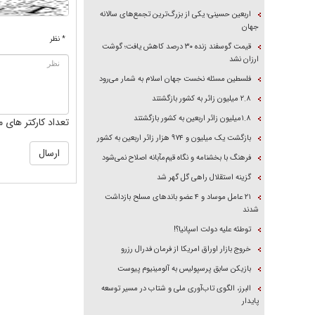
اربعین حسینی؛ یکی از بزرگ‌ترین تجمع‌های سالانه
جهان
* نظر
قیمت گوسفند زنده ۳۰ درصد کاهش یافت؛ گوشت
ارزان نشد
فلسطین مسئله نخست جهان اسلام به شمار می‌رود
۲.۸ میلیون زائر به کشور بازگشتند
۱.۸میلیون زائر اربعین به کشور بازگشتند
تعداد کارکتر های م
بازگشت یک میلیون و ۹۷۴ هزار زائر اربعین به کشور
فرهنگ با بخشنامه و نگاه قیم‌مآبانه اصلاح نمی‌شود
گزینه استقلال راهی گل گهر شد
۲۱ عامل موساد و ۴ عضو باند‌های مسلح بازداشت
شدند
توطئه علیه دولت اسپانیا؟!
خروج بازار اوراق امریکا از فرمان فدرال رزرو
بازیکن سابق پرسپولیس به آلومینیوم پیوست
البرز، الگوی تاب‌آوری ملی و شتاب در مسیر توسعه
پایدار