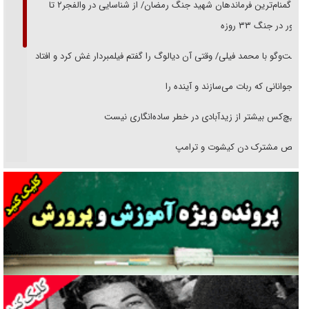
از گمنام‌ترین فرماندهان شهید جنگ رمضان/ از شناسایی در والفجر۲ تا
حضور در جنگ ۳۳ روزه
گفت‌وگو با محمد فیلی/ وقتی آن دیالوگ را گفتم فیلمبردار غش کرد و افتاد
نوجوانانی که ربات می‌سازند و آینده را
هیچ‌کس بیشتر از زیدآبادی در خطر ساده‌انگاری نیست
رقص مشترک دن کیشوت و ترامپ
دنده دولت به واگذاری مسئله‌دار ایران‌خودرو/ خصوصی‌سازی یا انحصار؟
غریزه‌ی بقا و آقای باقی و رفقا
جراحی‌های زیبایی با مدرک فوق‌دیپلم! + گفت‌وگو با متهم
گفت‌وگو با همسر یکی از شهدای جنگ رمضان/ پیکر بی‌سر شهید را از
انگشت‌های پا شناسایی کردیم