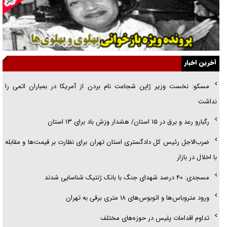
نسلی که آنلاین الگو می‌گیرد
گفت‌وگو با آیت‌الله جاودان/ جفای مخالفان مکانت معنوی رهبر شهید را
ارتقا می‌داد
آخرین اخبار
راننده مست به قانون می‌خندد
مسکو: نخست وزیر ژاپن شجاعت نام بردن از آمریکا در بمباران اتمی را
همه آقای دوربینی شده‌ایم!
نداشت
قصه ناتمام سرویس مدارس
رگبارو رعد و برق در ۱۵ استان/ هشدار وزش باد برای ۱۳ استان‌
آیا مقاومت فلسطین خلع‌سلاح می‌شود؟
ضرب‌الاجل رئیس کل دادگستری استان تهران برای نظارت بر قیمت‌ها و مقابله
با اخلال در بازار
مسجدی: ۴۰ درصد شهدای جنگ با بانک ژنتیک شناسایی شدند
ورود متروباس‌ها و اتوبوس‌های ۱۸ متری برقی به تهران
تداوم اقدامات پلیس در حوزه‌های مختلف