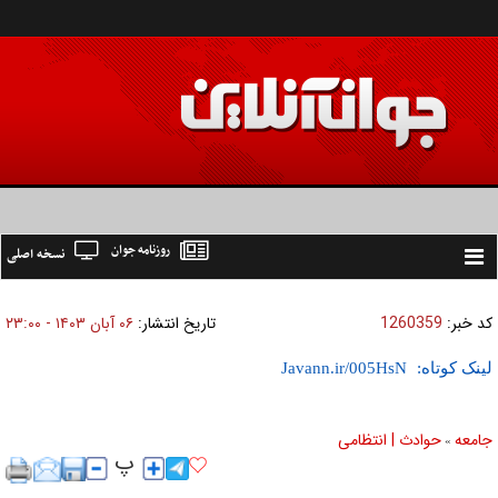
روزنامه جوان
نسخه اصلی
Toggle
navigation
کد خبر:
1260359
تاریخ انتشار:
۰۶ آبان ۱۴۰۳ - ۲۳:۰۰
لینک کوتاه:
جامعه
حوادث | انتظامی
»