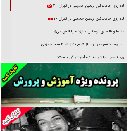
پیاده روی جاماندگان اربعین حسینی در تهران - ۲
پیاده روی جاماندگان اربعین حسینی در تهران - ۱
فریاد‌ها و ناله‌های دوستان مبارزدلم را آتش می‌زد
تغییر رویه دشمن در ترور از شیخ فضل‌الله تا مصباح یزدی
خرید قسطی اولش خنده و آخرش گریه است!
فوتبال و آن «بالا»!
راهبرد غافلگیری با نسل جدید پهپاد‌ها
جنجال پزشکان تقلبی در صنعت زیبایی
یهودی‌ها در ادبیات داستانی اروپا؛ از شکسپیر تا دیکنز
گفت‌وگو با خواهر یکی از شهدای جنگ رمضان/ خواهرم فرمانده جهادی و
اهل خدمت بی‌منت بود