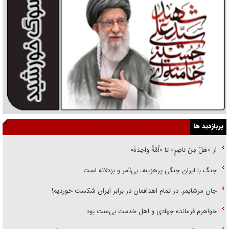
پربازدید ها
از «هَلْ مِنْ ناصِرٍ» تا «اُمَّةً واحِدَةً»
جنگ با ایران جنگی پرهزینه، بی‌ثمر و بزدلانه است
جان مرشایمر: در تمام اهدافمان در برابر ایران شکست خوردیم!
خواهرم فرمانده جهادی و اهل خدمت بی‌منت بود