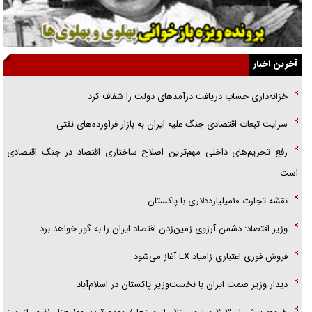
جزئیات شکنجه‌هایم فراتر از آن است که در بیان بگنجد!
گزارش «جوان» از قوانین سخت‌گیرانه ۶ قاره در برابر یورش به پاسگاه‌های
آخرین اخبار
پلیس
خزانه‌داری حساب دریافت درآمد‌های دولت را شفاف کرد
تحلیل ابعاد پیام رهبر انقلاب به حزب‌الله/ مقاومت نقشه راه آینده غرب آسیا
سرایت تبعات اقتصادی جنگ علیه ایران به بازار فرآورده‌های نفتی
گفت‌و‌گو اختصاصی با همسر فرمانده شهید حزب‌الله لبنان/ هر شبش شب
رفع تحریم‌های داخلی مهم‌ترین اصلاح ساختاری اقتصاد در جنگ اقتصادی
قدر بود
است
نقشه تجارت ۱۰میلیارددلاری با پاکستان
وزیر اقتصاد: دشمن آرزوی زمین‌زدن اقتصاد ایران را به گور خواهد برد
فروش فوری اعتباری زامیاد EX آغاز می‌شود
دیدار وزیر صمت ایران با نخست‌وزیر پاکستان در اسلام‌آباد