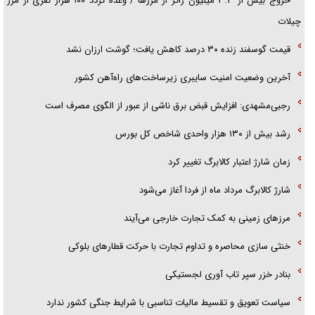
خروج بیش از ۳.۳ میلیون زائر از مرز‌ها / وعده تردد ۱۰۰ هزار نفری از مرز
چیلات
قیمت گوسفند زنده ۳۰ درصد کاهش یافت؛ گوشت ارزان نشد
آخرین وضعیت امنیت سایبری زیرساخت‌های راه‌آهن کشور
رجبی‌مشهدی: افزایش قبض برق ناشی از عبور از الگوی مصرف است
رشد بیش از ۱۳۰ هزار واحدی شاخص کل بورس
زمان شارژ اعتبار کالابرگ تغییر کرد
شارژ کالابرگ مرداد ماه از فردا آغاز می‌شود
مرز‌های زمینی به کمک تجارت خارجی می‌آیند
خنثی سازی محاصره و تداوم تجارت با حرکت قطار‌های بلوکی
بنادر خزر سپر تاب آوری لجستیکی
سیاست تعویق و تقسیط مالیات تناسبی با شرایط جنگی کشور ندارد