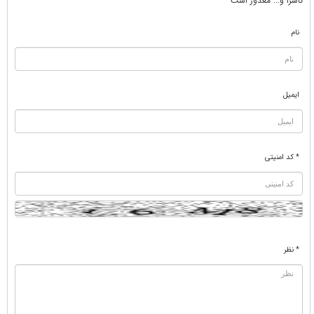
ناسزا و... معذور است
نام
ایمیل
* کد امنیتی
* نظر