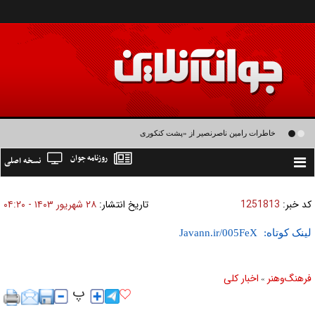
خاطرات رامین ناصرنصیر از «پشت‌ کنکوری‌ها» و رضا داوودنژاد: رضا کودک درون فعالی
روزنامه جوان
نسخه اصلی
داشت و خیلی راحت به شوق می‌آمد
Toggle
navigation
کد خبر:
1251813
تاریخ انتشار:
۲۸ شهريور ۱۴۰۳ - ۰۴:۲۰
لینک کوتاه:
فرهنگ‌و‌هنر
اخبار كلی
»