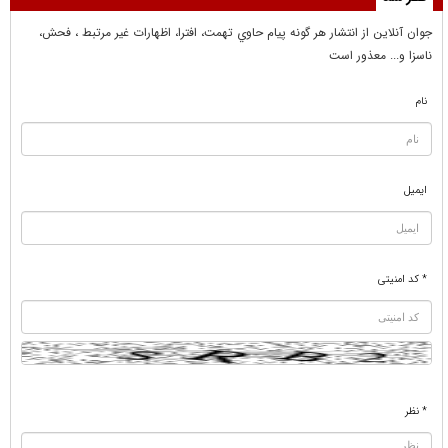
جوان آنلاين از انتشار هر گونه پيام حاوي تهمت، افترا، اظهارات غير مرتبط ، فحش،
ناسزا و... معذور است
نام
ایمیل
* کد امنیتی
* نظر