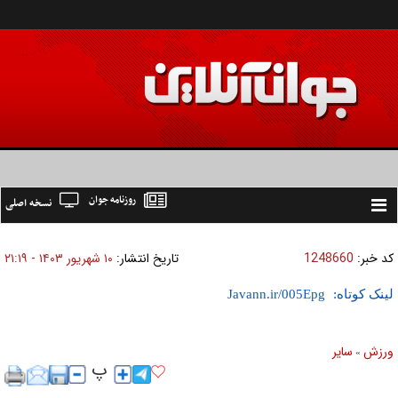
روزنامه جوان
نسخه اصلی
Toggle
navigation
کد خبر:
1248660
تاریخ انتشار:
۱۰ شهريور ۱۴۰۳ - ۲۱:۱۹
لینک کوتاه:
ورزش
ساير
»