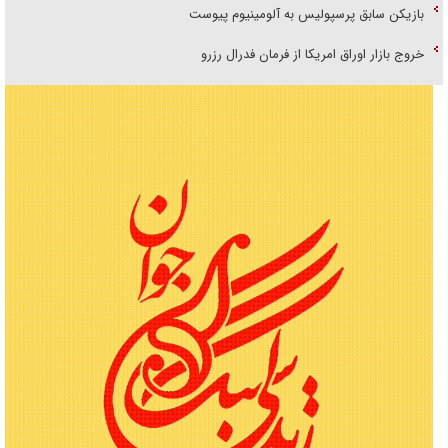
بازیکن سابق پرسپولیس به آلومینیوم پیوست
خروج بازار اوراق امریکا از فرمان فدرال رزرو