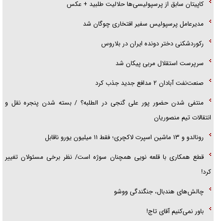
کاپیتان سابق از پرسپولیسی‌ها حلالیت طلبید + عکس
تحلیل ابعاد پیام رهبر انقلاب به حزب‌الله/ مقاومت نقشه راه آینده غرب آسیا
مدیرعامل پرسپولیس سفیر افتخاری چوگان شد
رکوردشکنی دختر دونده ایران در بلاروس
سرپرست استقلال مربی پیکان شد
صنعت‌نفت آبادان ۲ مدافع جدید جذب کرد
منتفی شدن حضور پور علی گنجی در الطلبه؟ / بسته شدن پنجره نقل و
انتقالات تیم منصوریان
رونالدو و ۱۳ ماشین اسپرت لاکچری؛ فقط ۱۱ میلیون یورو ناقابل
قطع همکاری با قلعه نویی همچنان سوژه است/ نظر برخی مسئولان تغییر
کرد!
چالش‌های هندبال، جنگندگی ووشو
باور نمی‌کنیم آقای تاج!