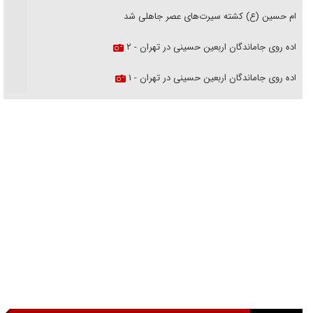
امام حسین (ع) کشته سیرت‌های عصر جاهلی شد
پیاده روی جاماندگان اربعین حسینی در تهران - ۲
پیاده روی جاماندگان اربعین حسینی در تهران - ۱
فریاد‌ها و ناله‌های دوستان مبارزدلم را آتش می‌زد
تغییر رویه دشمن در ترور از شیخ فضل‌الله تا مصباح یزدی
خرید قسطی اولش خنده و آخرش گریه است!
فوتبال و آن «بالا»!
راهبرد غافلگیری با نسل جدید پهپاد‌ها
جنجال پزشکان تقلبی در صنعت زیبایی
یهودی‌ها در ادبیات داستانی اروپا؛ از شکسپیر تا دیکنز