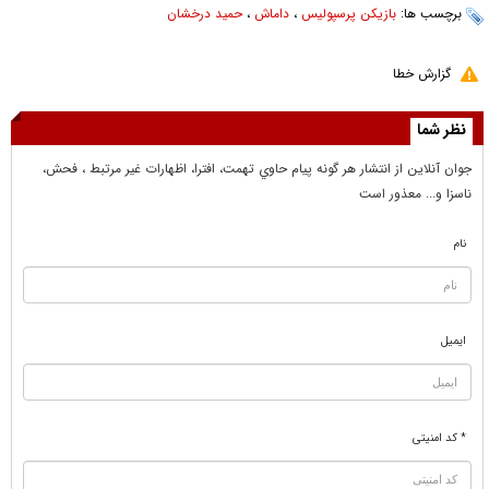
برچسب ها:
بازیکن پرسپولیس
،
داماش
،
حمید درخشان
گزارش خطا
نظر شما
جوان آنلاين از انتشار هر گونه پيام حاوي تهمت، افترا، اظهارات غير مرتبط ، فحش،
ناسزا و... معذور است
نام
ایمیل
* کد امنیتی