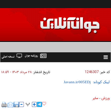
روزنامه جوان
نسخه اصلی
Toggle
navigation
کد خبر:
1246307
تاریخ انتشار:
۲۸ مرداد ۱۴۰۳ - ۱۸:۵۹
لینک کوتاه:
ورزش
ساير
»