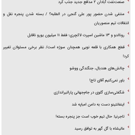
صنعت‌نفت آبادان ۲ مدافع جدید جذب کرد
منتفی شدن حضور پور علی گنجی در الطلبه؟ / بسته شدن پنجره نقل و
انتقالات تیم منصوریان
رونالدو و ۱۳ ماشین اسپرت لاکچری؛ فقط ۱۱ میلیون یورو ناقابل
قطع همکاری با قلعه نویی همچنان سوژه است/ نظر برخی مسئولان تغییر
کرد!
چالش‌های هندبال، جنگندگی ووشو
باور نمی‌کنیم آقای تاج!
شگفتی‌سازی گلوی در جام‌جهانی پاراتیراندازی
اینفانتینو دست به دامن امباپه شد
تاجرنیا: حال تیم خوب است جز پنجره بسته!
عالیشاه با گل گهر به توافق رسید