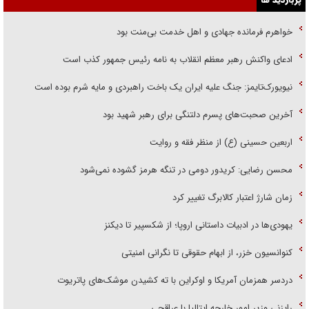
خواهرم فرمانده جهادی و اهل خدمت بی‌منت بود
ادعای واکنش رهبر معظم انقلاب به نامه رئیس جمهور کذب است
نیویورک‌تایمز: جنگ علیه ایران یک باخت راهبردی و مایه شرم بوده است
آخرین صحبت‌های پسرم دلتنگی برای رهبر شهید بود
اربعین حسینی (ع) از منظر فقه و روایت
محسن رضایی: کریدور دومی در تنگه هرمز گشوده نمی‌شود
زمان شارژ اعتبار کالابرگ تغییر کرد
یهودی‌ها در ادبیات داستانی اروپا؛ از شکسپیر تا دیکنز
کنوانسیون خزر، از ابهام حقوقی تا نگرانی امنیتی
دردسر همزمان آمریکا و اوکراین با ته کشیدن موشک‌های پاتریوت
رایزنی وزیر امور خارجه ایتالیا با عراقچی