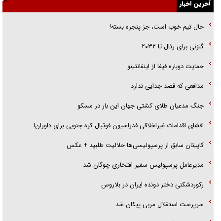
آخرین اخبار
گفت‌وگو با خواهر یکی از شهدای جنگ رمضان/ خواهرم فرمانده جهادی و
اهل خدمت بی‌منت بود
حال تیم خوب است، جز پنجره بسته!
جزئیات شکنجه‌هایم فراتر از آن است که در بیان بگنجد!
گلزنی برای رئال تا ۲۰۳۲
گزارش «جوان» از قوانین سخت‌گیرانه ۶ قاره در برابر یورش به پاسگاه‌های
حمایت دوباره فیفا از اینفانتینو
پلیس
مدافعی که قصد جدایی ندارد
جنگ مدعیان طلای کشتی جهان این بار در مسکو
افشای اقدامات غیراخلاقی فدراسیون فوتبال کره جنوبی برای داوران!
کاپیتان سابق از پرسپولیسی‌ها حلالیت طلبید + عکس
مدیرعامل پرسپولیس سفیر افتخاری چوگان شد
رکوردشکنی دختر دونده ایران در بلاروس
سرپرست استقلال مربی پیکان شد