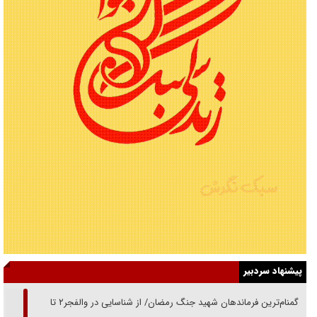
پیشنهاد سردبیر
از گمنام‌ترین فرماندهان شهید جنگ رمضان/ از شناسایی در والفجر۲ تا