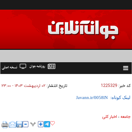
روزنامه جوان
نسخه اصلی
Toggle
navigation
کد خبر:
1225329
تاریخ انتشار:
۰۲ ارديبهشت ۱۴۰۳ - ۲۳:۰۰
لینک کوتاه:
جامعه
اخبار كلی
»