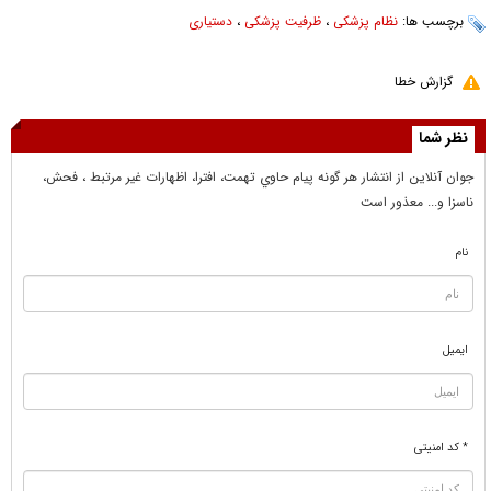
برچسب ها:
نظام پزشکی
،
ظرفیت پزشکی
،
دستیاری
گزارش خطا
نظر شما
جوان آنلاين از انتشار هر گونه پيام حاوي تهمت، افترا، اظهارات غير مرتبط ، فحش،
ناسزا و... معذور است
نام
ایمیل
* کد امنیتی