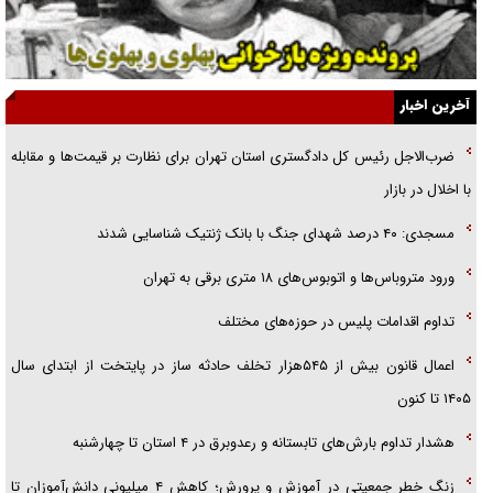
گفت‌وگو با آیت‌الله جاودان/ جفای مخالفان مکانت معنوی رهبر شهید را
ارتقا می‌داد
آخرین اخبار
راننده مست به قانون می‌خندد
ضرب‌الاجل رئیس کل دادگستری استان تهران برای نظارت بر قیمت‌ها و مقابله
همه آقای دوربینی شده‌ایم!
با اخلال در بازار
قصه ناتمام سرویس مدارس
مسجدی: ۴۰ درصد شهدای جنگ با بانک ژنتیک شناسایی شدند
آیا مقاومت فلسطین خلع‌سلاح می‌شود؟
ورود متروباس‌ها و اتوبوس‌های ۱۸ متری برقی به تهران
تداوم اقدامات پلیس در حوزه‌های مختلف
اعمال قانون بیش از ۵۴۵هزار تخلف حادثه ساز در پایتخت از ابتدای سال
۱۴۰۵ تا کنون
هشدار تداوم بارش‌های تابستانه و رعدوبرق در ۴ استان تا چهارشنبه
زنگ خطر جمعیتی در آموزش و پرورش؛ کاهش ۴ میلیونی دانش‌آموزان تا