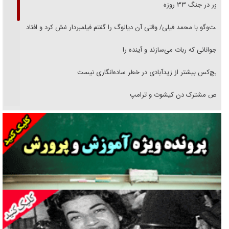
حضور در جنگ ۳۳ روزه
گفت‌وگو با محمد فیلی/ وقتی آن دیالوگ را گفتم فیلمبردار غش کرد و افتاد
نوجوانانی که ربات می‌سازند و آینده را
هیچ‌کس بیشتر از زیدآبادی در خطر ساده‌انگاری نیست
رقص مشترک دن کیشوت و ترامپ
دنده دولت به واگذاری مسئله‌دار ایران‌خودرو/ خصوصی‌سازی یا انحصار؟
غریزه‌ی بقا و آقای باقی و رفقا
جراحی‌های زیبایی با مدرک فوق‌دیپلم! + گفت‌وگو با متهم
گفت‌وگو با همسر یکی از شهدای جنگ رمضان/ پیکر بی‌سر شهید را از
انگشت‌های پا شناسایی کردیم
نسلی که آنلاین الگو می‌گیرد