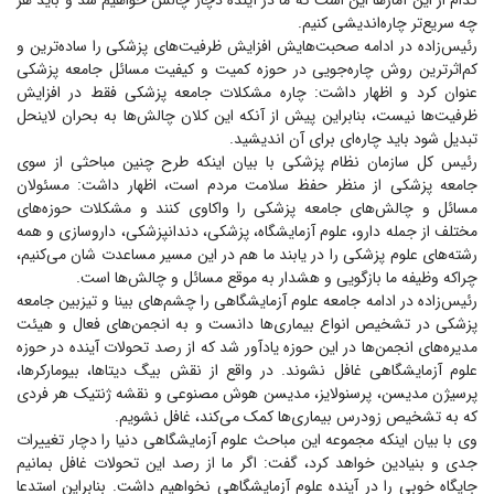
کدام از این آمار‌ها این است که ما در آینده دچار چالش خواهیم شد و باید هر
چه سریع‌تر چاره‌اندیشی کنیم.
رئیس‌زاده در ادامه صحبت‌هایش افزایش ظرفیت‌های پزشکی را ساده‌ترین و
کم‌اثرترین روش چاره‌جویی در حوزه کمیت و کیفیت مسائل جامعه پزشکی
عنوان کرد و اظهار داشت: چاره مشکلات جامعه پزشکی فقط در افزایش
ظرفیت‌ها نیست، بنابراین پیش از آنکه این کلان چالش‌ها به بحران لاینحل
تبدیل شود باید چاره‌ای برای آن اندیشید.
رئیس کل سازمان نظام پزشکی با بیان اینکه طرح چنین مباحثی از سوی
جامعه پزشکی از منظر حفظ سلامت مردم است، اظهار داشت: مسئولان
مسائل و چالش‌های جامعه پزشکی را واکاوی کنند و مشکلات حوزه‌های
مختلف از جمله دارو، علوم آزمایشگاه، پزشکی، دندانپزشکی، داروسازی و همه
رشته‌های علوم پزشکی را در یابند ما هم در این مسیر مساعدت شان می‌کنیم،
چراکه وظیفه ما بازگویی و هشدار به موقع مسائل و چالش‌ها است.
رئیس‌زاده در ادامه جامعه علوم آزمایشگاهی را چشم‌های بینا و تیزبین جامعه
پزشکی در تشخیص انواع بیماری‌ها دانست و به انجمن‌های فعال و هیئت
مدیره‌های انجمن‌ها در این حوزه یادآور شد که از رصد تحولات آینده در حوزه
علوم آزمایشگاهی غافل نشوند. در واقع از نقش بیگ دیتاها، بیومارکرها،
پرسیژن مدیسن، پرسنولایز، مدیسن هوش مصنوعی و نقشه ژنتیک هر فردی
که به تشخیص زودرس بیماری‌ها کمک می‌کند، غافل نشویم.
وی با بیان اینکه مجموعه این مباحث علوم آزمایشگاهی دنیا را دچار تغییرات
جدی و بنیادین خواهد کرد، گفت: اگر ما از رصد این تحولات غافل بمانیم
جایگاه خوبی را در آینده علوم آزمایشگاهی نخواهیم داشت. بنابراین استدعا