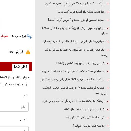
بازگشت ۳ میلیون و ۱۷ هزار زائر اربعین به کشور
مقاومت نقشه راه آینده غرب آسیاست
خرید قسطی اولش خنده و آخرش گریه است!
اربعین حسینی؛ یکی از بزرگ‌ترین تجمع‌های سالانه
جهان
برچسب ها:
سردار 
جولان عقابان ایرانی از دفاع مقدس تا نبرد رمضان
کارخانه رؤیاسازی هالیوود به خط تولید فراموشی
گزارش خطا
رسید
۱.۸میلیون زائر اربعین به کشور بازگشتند
نظر شما
فلسطین مسئله نخست جهان اسلام به شمار می‌رود
جوان آنلاين از انتشا
بازگشت یک میلیون و ۹۷۴ هزار زائر اربعین به کشور
غير مرتبط ، فحش، نا
قیمت گوسفند زنده ۳۰ درصد کاهش یافت؛ گوشت
ارزان نشد
نام
فرهنگ با بخشنامه و نگاه قیم‌مآبانه اصلاح نمی‌شود
۲.۸ میلیون زائر به کشور بازگشتند
گزینه استقلال راهی گل گهر شد
ایمیل
توطئه علیه دولت اسپانیا؟!