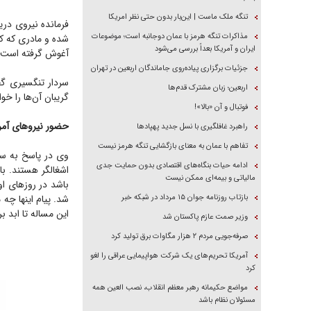
تنگه ملک ماست | این‌بار بدون حتی نظر امریکا
فرمانده نیروی دری
مذاکرات تنگه هرمز با عمان دوجانبه است؛ موضوعات
شده و مادری که کو
ایران و آمریکا بعداً بررسی می‌شود
آغوش گرفته است. 
جزئیات برگزاری پیاده‌روی جاماندگان اربعین در تهران
سردار تنگسیری گف
اربعین؛ زبان مشترک قدم‌ها
گریبان آن‌ها را خو
فوتبال و آن «بالا»!
حضور نیروهای آمر
راهبرد غافلگیری با نسل جدید پهپاد‌ها
تفاهم با عمان به معنای بازگشایی تنگه هرمز نیست
وی در پاسخ به سوا
ادامه حیات بنگاه‌های اقتصادی بدون حمایت جدی
اشغالگر هستند. با
مالیاتی و بیمه‌ای ممکن نیست
باشد در روزهای او
بازتاب روزنامه جوان ۱۵ مرداد در شبکه خبر
شد. پیام اینها چه
این مساله تا ابد ب
وزیر صمت عازم پاکستان شد
صرفه‌جویی مردم ۲ هزار مگاوات برق تولید کرد
آمریکا تحریم‌های یک شرکت هواپیمایی عراقی را لغو
کرد
مواضع حکیمانه رهبر معظم انقلاب، نصب العین همه
مسئولان نظام باشد