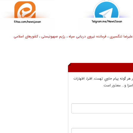
علیرضا تنگسیری
،
فرمانده نیروی دریایی سپاه
،
رژیم صهیونیستی
،
کشورهای اسلامی
ر هر گونه پيام حاوي تهمت، افترا، اظهارات
سزا و... معذور است