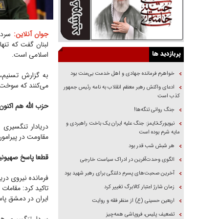
جوان آنلاین:
سردا
لبنان گفت که تنه
پربازدید ها
اسلامی است.
خواهرم فرمانده جهادی و اهل خدمت بی‌منت بود
به گزارش تسنیم، 
می‌کنند که سوخت ا
ادعای واکنش رهبر معظم انقلاب به نامه رئیس جمهور
کذب است
حزب الله هم اکنون
جنگ روانی تنگه‌ها!
نیویورک‌تایمز: جنگ علیه ایران یک باخت راهبردی و
دریادار تنگسیری 
مایه شرم بوده است
مقاومت در پیرامون
هر شبش شب قدر بود
قطعا پاسخ صهیونی
الگوی وحدت‌آفرین در ادراک سیاست خارجی
آخرین صحبت‌های پسرم دلتنگی برای رهبر شهید بود
فرمانده نیروی در
زمان شارژ اعتبار کالابرگ تغییر کرد
تاکید کرد: مقامات
ایران در دمشق پاس
اربعین حسینی (ع) از منظر فقه و روایت
تضعیف پلیس، فروپاشی همه‌چیز