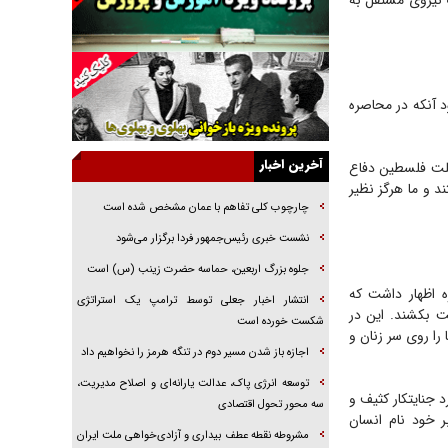
نیروی مستقل به
خرید قسطی اولش خنده و آخرش گریه است!
فوتبال و آن «بالا»!
راهبرد غافلگیری با نسل جدید پهپاد‌ها
د آنکه در محاصره
جنجال پزشکان تقلبی در صنعت زیبایی
یهودی‌ها در ادبیات داستانی اروپا؛ از شکسپیر تا
دیکنز
آخرین اخبار
ملت فلسطین دفاع
 و ما هرگز نظیر
گفت‌وگو با خواهر یکی از شهدای جنگ رمضان/
خواهرم فرمانده جهادی و اهل خدمت بی‌منت بود
چارچوب کلی تفاهم با عمان مشخص شده است
جزئیات شکنجه‌هایم فراتر از آن است که در بیان
نشست خبری رئیس‌جمهور فردا برگزار می‌شود
بگنجد!
جلوه بزرگ اربعین، حماسه حضرت زینب (س) است
گزارش «جوان» از قوانین سخت‌گیرانه ۶ قاره در
ه اظهار داشت که
انتشار اخبار جعلی توسط ترامپ یک استراتژی
برابر یورش به پاسگاه‌های پلیس
ت بکشند. این در
شکست خورده است
را روی سر زنان و
اجازه باز شدن مسیر دوم در تنگه هرمز را نخواهیم داد
توسعه انرژی پاک، عدالت یارانه‌ای و اصلاح مدیریت،
 جنایتکار کثیف و
سه محور تحول اقتصادی
ر خود نام انسان
مشروطه نقطه عطف بیداری و آزادی‌خواهی ملت ایران