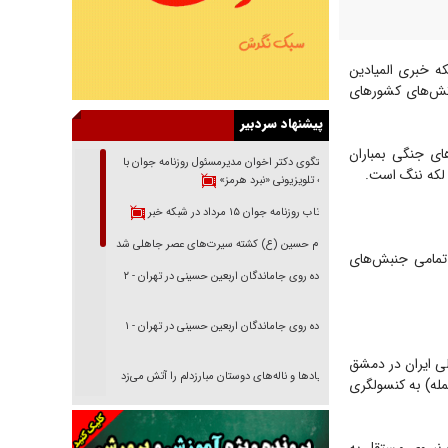
که خبری المیادین
رتش‌های کشورهای
پیشنهاد سردبیر
ای جنگی بمباران
گفتگوی دکتر اخوان مدیرمسئول روزنامه جوان با
 لکه ننگ است.
برنامه تلویزیونی «نبرد هرمز»
بازتاب روزنامه جوان ۱۵ مرداد در شبکه خبر
امام حسین (ع) کشته سیرت‌های عصر جاهلی شد
 تمامی جنبش‌های
پیاده روی جاماندگان اربعین حسینی در تهران - ۲
پیاده روی جاماندگان اربعین حسینی در تهران - ۱
ی ایران در دمشق
فریاد‌ها و ناله‌های دوستان مبارزدلم را آتش می‌زد
مله) به کنسولگری
تغییر رویه دشمن در ترور از شیخ فضل‌الله تا مصباح
یزدی