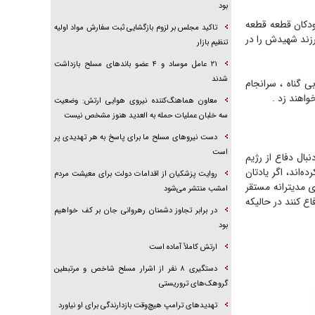
بود
کودکان قطعه قطعه
تاکید مجلس بر لزوم بازگشایی ثبت سفارش مواد اولیه
رزند شهیدش را در
تنظیم بازار
۲۱ عامل موساد و ۴ عضو باند‌های مسلح بازداشت
شدند
 گناه ، سرانجام
واهند زد .
معاون هماهنگ‌کننده نیروی هوایی ارتش: وضعیت
سه خلبان عملیات حمله به العدید هنوز مشخص نیست
دست نیرو‌های مسلح ما برای پاسخ به هر تهدیدی پر
است
بال دفاع از رژیم
‌اند، اگر یادتان
روایت پزشکیان از اقدامات دولت برای معیشت مردم
ی مدیترانه مستقر
امشب منتشر می‌شود
ع کنند در حالیکه
در برابر تجاوز دشمنان رهروانی جان بر کف خواهیم
بود
ارتش کاملاً آماده است
دستگیری ۸ نفر از اشرار مسلح شاخص و مرتبطین
گروهک‌های تروریستی
تهدید‌های ترامپ هیچ‌وقت بازدارندگی برای او نیاورد