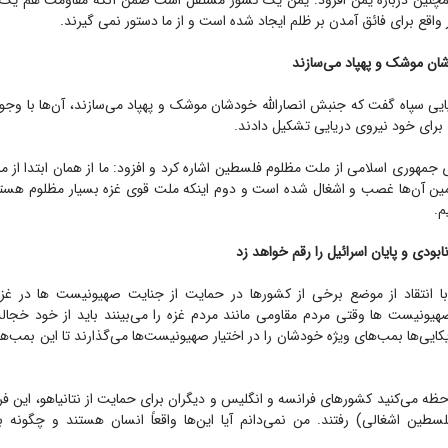
مچنین درباره یمن افزود: یمن یک کشور مستقل است ضمن آنکه مقاومت هم یک 
 واقع برای فائق آمدن بر ظلم ایجاد شده است و از ما دستور نمی گیرند.
شان موشک و پهپاد می‌سازند
ایی سپاه گفت که جنبش انصارالله خودشان موشک و پهپاد می‌سازند، آن‌ها با وجو
د برای خود نیروی دریایی تشکیل دادند.
جمهوری اسلامی از ملت مظلوم فلسطین اشاره کرد و افزود: ما از همان ابتدا از 
مین‌ آن‌ها غصب و اشغال شده است و دوم اینکه ملت قوی غزه بسیار مظلوم هستند
م.
بودی و پایان اسرائیل را رقم خواهد زد
با انتقاد از موضع برخی از کشورها در حمایت از جنایت صهیونیست ها در غز
ونیست ها وقتی مردم مقاومی مانند مردم غزه را می‌بینند باید از خود خجال
ایی‌ها بمب‌های ویژه خودشان را در اختیار صهیونیست‌ها می‌گذارند تا این بمب‌ها 
حظه می‌کنید کشورهای فرانسه و انگلیس و دیگران برای حمایت از نتانیاهو، این فرد
ین اشغالی) رفتند. من نمی‌دانم آیا این‌ها واقعاً انسان هستند و چگونه ب