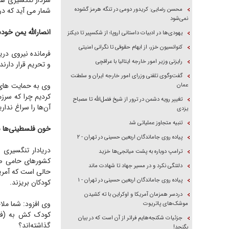
سردار تنگسیری ه
محسن رضایی: کریدور دومی در تنگه هرمز گشوده
شمار می آید که در
نمی‌شود
انصارالله یمن خود
یهودی‌ها در ادبیات داستانی اروپا؛ از شکسپیر تا دیکنز
کنوانسیون خزر، از ابهام حقوقی تا نگرانی امنیتی
فرمانده نیروی دری
رایزنی وزیر امور خارجه ایتالیا با عراقچی
و تحریم قرار دارن
گفت‌وگوی تلفنی وزرای امور خارجه ایران و سلطنت
وی به حمایت های 
عمان
کردیم چرا که سرز
تغییر رویه دشمن در ترور از شیخ فضل‌الله تا مصباح
آن‌ها را سراغ نداری
یزدی
تنبیه متجاوز عملیاتی شد
خون فلسطینی‌ها نا
پیاده روی جاماندگان اربعین حسینی در تهران - ۲
دریادار تنگسیری 
ترامپ دوباره به پشت میانجی‌ها خزید
کشورهای حامی صهی
دلتنگی نکرد و در مسیر جهاد تا شهادت ماند
حالی است که آمریک
پیاده روی جاماندگان اربعین حسینی در تهران - ۱
کودکان بریزند.
دردسر همزمان آمریکا و اوکراین با ته کشیدن
وی افزود: شما ملا
موشک‌های پاتریوت
کودک کش به (فلسط
جزئیات شکنجه‌هایم فراتر از آن است که در بیان
گذاشته‌اند؟
بگنجد!