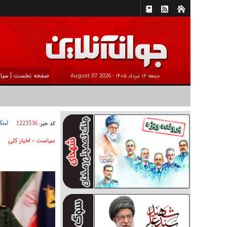
|
صفحه نخست
سیا
جمعه ۱۶ مرداد ۱۴۰۵ -
2026 August 07
لینک
کد خبر:
1223536
سیاست
اخبار کلی
»