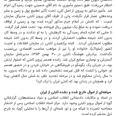
انتظار می‌رفت، طبق دستور مأموری به نام آقای حسینی جهت رسیدگی اعزام
شد. مأمور مذکور به پیروی از اصل کلی، تحت تأثیر تطمیع پول و زمین و سایر
وعده‌های عصار قرار نگرفت، ولی از طرف آقای پرویز ثابتی مدیرکل سازمان
امنیت - که نامش در اعلام جرم مذکور آورده شده بود و زمینی از اوقاف
دریافت نموده و به مبلغ یک میلیون ریال فروخته بود- تحت فشار قرار گرفت.
تا جایی که اجازه اتمام رسیدگی به کارهایش را به او ندادند و در وسط کار،
بدون اخذ نتیجه مطلوب احضارش کردند و در وسط کار بدون اخذ نتیجه
مطلوب احضارش کردند... البته برکشیدن ثابتی در سازمان اطلاعات و امنیت
کشور (ساواک)، خانواده او را نیز از مواهب مناصب اقتصادی بی‌نصیب
نگذاشت. برادرش هوشنگ ثابتی در ۳۰ بهمن ۱۳۵۴، مدیرعامل سازمان
گسترش و نوسازی صنایع ایران شد. راننده همسر پرویز ثابتی که استوار ارتش
بود، در جریان یک بگومگو در فروشگاهی در خیابان جردن و در حضور همسر
او، جوانی را کشت که قتل غیرعمد تشخیص داده شد و در دادگاه بدوی، به
۱۰ سال زندان محکوم شد و در مرحله تجدید نظر، به شش سال کاهش پیدا
کرد و همچنان در زندان بود که ثابتی ایران را ترک کرد!
سیاهه‌ای از اموال خارج شده و نشده ثابتی از ایران
در اسناد و مکاتبات دادستانی انقلاب اسلامی و بنیاد مستضعفان، گزارشاتی
گویا از اموال پرویز ثابتی وجود دارد. مرکز اسناد انقلاب اسلامی پس از انتشار
مصاحبه نامبرده با شبکه من و تو، شمه‌ای از آن‌ها را با تحلیلی گویا، به شرح
ذیل منتشر کرده است: