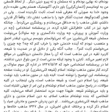
بوده‌ام، نه بهایی بوده‌ام و نه مسلمان و نه پیرو دینی دیگر... از لحاظ فلسفی
من به اومانیسم (انسان‌گرایی) باور دارم، آگنوستیک هستم یعنی عقیده دارم
وجود خدا به صورتی که معرفی شده است، ثابت نگردیده است... ولی در
همان گفت‌وگوها، ضدیت آشکار خود را با مذهب نشان داد: واقعاً اگر قدرتی
داشتم، نقش مذهب را به حداقل می‌رساندم و روشنگری می‌کردم!... چنانکه
خود نیز در کتاب خاطراتش اشاره کرده، در پرسشنامه استخدامی (چه در
وزارت آموزش و پرورش، چه وزارت دادگستری و چه ساواک) می‌نوشت
مسلمان شیعه اثنی‌عشری: من که نمی‌توانستم بنویسم بی‌دین، اینقدر احمق
و متعصب نبودم که آینده خدمتی خود را خراب کنم که چه؟ چه چیزی را
می‌خواستم ثابت کنم؟... جالب آنکه یکی از دلایل او در ضدیت با شیعه،
کاربرد تقیه در این مذهب است که آن را مجاز دانستن دروغگویی در مواقع
لازم تعبیر می‌کند. ثابتی با وجود اینکه مدعی است از سن بلوغ دینی نداشته،
اما در پرسشنامه استخدامی خود که ۱۳۴۷/۵/۱۴ در اداره کل سوم ساواک پر
کرده، کنار ستون مذهب نوشته: اسلام (شیعه اثنی‌عشری). او در پشت صفحه
پرسشنامه، این توضیح را نوشته است: البته باید در ستون مذهب باید نوشت
شیعه، زیرا اسلام دین است و شیعه مذهب است، ولی اینجانب در کلیه
سؤالات، در پاسخ ستون مذهب اسلام نوشته‌ام و این امر از جهتی اشتباه است
و باید می‌نوشتم شیعه. علیهذا جهت مزید استحضار اضافه می‌نماید، کلیه
اشخاصی که بنده نوشته‌ام مذهب اسلام، به دین اسلام متدین و دارای
مذهب شیعه اثنی‌عشری می‌باشند... او دین پدرش حسین و مادرش ضیاء را
اسلام ذکر کرده و برخلاف ادعای اخیرش، در سال ۱۳۴۷ مذهب خاله‌ها و
خاله‌زاده‌هایش را اسلام و مذهب دایی‌هایش را، فرقه بهایی عنوان کرده