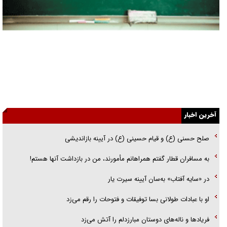
جنجال پزشکان تقلبی در صنعت زیبایی
یهودی‌ها در ادبیات داستانی اروپا؛ از شکسپیر تا دیکنز
گفت‌وگو با خواهر یکی از شهدای جنگ رمضان/ خواهرم فرمانده جهادی و
اهل خدمت بی‌منت بود
جزئیات شکنجه‌هایم فراتر از آن است که در بیان بگنجد!
آخرین اخبار
گزارش «جوان» از قوانین سخت‌گیرانه ۶ قاره در برابر یورش به پاسگاه‌های
پلیس
صلح حسنی (ع) و قیام حسینی (ع) در آیینه بازاندیشی
تحلیل ابعاد پیام رهبر انقلاب به حزب‌الله/ مقاومت نقشه راه آینده غرب آسیا
به مسافران قطار گفتم همراهانم مأمورند، من در بازداشت آنها هستم!
گفت‌و‌گو اختصاصی با همسر فرمانده شهید حزب‌الله لبنان/ هر شبش شب
در «سایه آفتاب» به‌سان آیینه سیرت یار
قدر بود
او با عبادات طولانی بسا توفیقات و فتوحات را رقم می‌زد
فریاد‌ها و ناله‌های دوستان مبارزدلم را آتش می‌زد