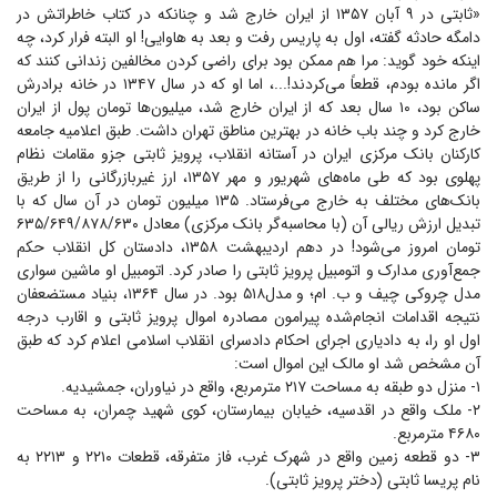
«ثابتی در ۹ آبان ۱۳۵۷ از ایران خارج شد و چنانکه در کتاب خاطراتش در
دامگه حادثه گفته، اول به پاریس رفت و بعد به هاوایی! او البته فرار کرد، چه
اینکه خود گوید: مرا هم ممکن بود برای راضی کردن مخالفین زندانی کنند که
اگر مانده بودم، قطعاً می‌کردند!...، اما او که در سال ۱۳۴۷ در خانه برادرش
ساکن بود، ۱۰ سال بعد که از ایران خارج شد، میلیون‌ها تومان پول از ایران
خارج کرد و چند باب خانه در بهترین مناطق تهران داشت. طبق اعلامیه جامعه
کارکنان بانک مرکزی ایران در آستانه انقلاب، پرویز ثابتی جزو مقامات نظام
پهلوی بود که طی ماه‌های شهریور و مهر ۱۳۵۷، ارز غیربازرگانی را از طریق
بانک‌های مختلف به خارج می‌فرستاد. ۱۳۵ میلیون تومان در آن سال که با
تبدیل ارزش ریالی آن (با محاسبه‌گر بانک مرکزی) معادل ۶۳۵/۶۴۹/۸۷۸/۶۳۰
تومان امروز می‌شود! در دهم اردیبهشت ۱۳۵۸، دادستان کل انقلاب حکم
جمع‌آوری مدارک و اتومبیل پرویز ثابتی را صادر کرد. اتومبیل او ماشین سواری
مدل چروکی چیف و ب. ام؛ و مدل۵۱۸ بود. در سال ۱۳۶۴، بنیاد مستضعفان
نتیجه اقدامات انجا‌م‌شده پیرامون مصادره اموال پرویز ثابتی و اقارب درجه
اول او را، به دادیاری اجرای احکام دادسرای انقلاب اسلامی اعلام کرد که طبق
آن مشخص شد او مالک این اموال است:
۱- منزل دو طبقه به مساحت ۲۱۷ مترمربع، واقع در نیاوران، جمشیدیه.
۲- ملک واقع در اقدسیه، خیابان بیمارستان، کوی شهید چمران، به مساحت
۴۶۸۰ مترمربع.
۳- دو قطعه زمین واقع در شهرک غرب، فاز متفرقه، قطعات ۲۲۱۰ و ۲۲۱۳ به
نام پریسا ثابتی (دختر پرویز ثابتی).