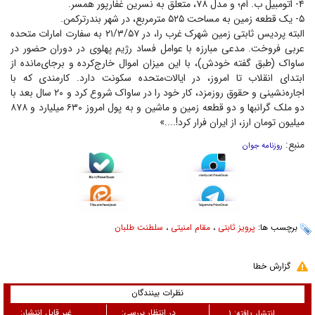
۴- اتومبیل ب. ام؛ و مدل ۷۸، متعلق به نسرین غفارپور همسر.
۵- یک قطعه زمین به مساحت ۵۲۵ مترمربع، در شهر بندرترکمن.
البته پردیس ثابتی زمین شهرک غرب را، در ۲۱/۳/۵۷ به سفارت امارات متحده
عربی فروخت. مدعی مبارزه با عوامل فساد رژیم پهلوی در دوران حضور در
ساواک (طبق گفته خودش)، با این میزان اموال خارج‌کرده و برجای‌مانده از
ابتدای انقلاب تا امروز، در ایالات‌متحده سکونت دارد. کارمندی که با
اجاره‌نشینی و حقوق روزمزد، کار خود را در ساواک شروع کرد و ۲۰ سال بعد با
دو ملک گرانبها و دو قطعه زمین و ماشین و به پول امروز ۶۳۰ میلیارد و ۸۷۸
میلیون تومان ارز، از ایران فرار کرد!....»
منبع:
روزنامه جوان
برچسب ها:
پرویز ثابتی
،
مقام امنیتی
،
سلطنت طلبان
گزارش خطا
نظرات بینندگان
در انتظار بررسی:
غیر قابل انتشار:
انتشار یافته:
۱