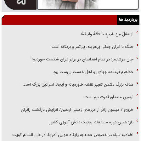
پربازدید ها
از «هَلْ مِنْ ناصِرٍ» تا «اُمَّةً واحِدَةً»
جنگ با ایران جنگی پرهزینه، بی‌ثمر و بزدلانه است
جان مرشایمر: در تمام اهدافمان در برابر ایران شکست خوردیم!
خواهرم فرمانده جهادی و اهل خدمت بی‌منت بود
هدف بزرگ دشمن تغییر نقشه خاورمیانه و ایجاد اسرائیل بزرگ است
اربعین مصداق قدرت نرم است
‌خروج ۲ میلیون زائر از مرز‌های زمینی اربعین/ افزایش بازگشت زائران
یازدهمین دوره مسابقات رباتیک دانش آموزی کشور
اطلاعیه سپاه در خصوص حمله به پایگاه هوایی آمریکا در علی السالم کویت