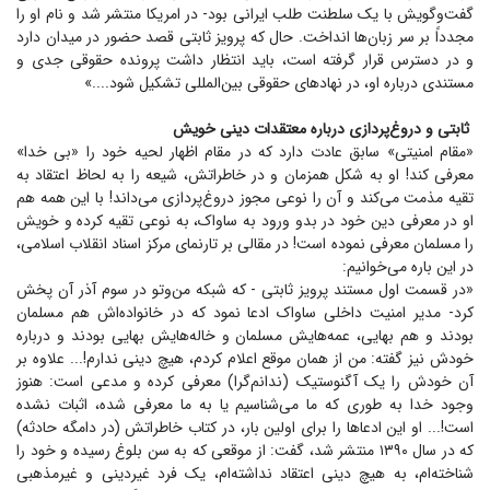
گفت‌وگویش با یک سلطنت طلب ایرانی بود- در امریکا منتشر شد و نام او را
مجدداً بر سر زبان‌ها انداخت. حال که پرویز ثابتی قصد حضور در میدان دارد
و در دسترس قرار گرفته است، باید انتظار داشت پرونده حقوقی جدی و
مستندی درباره او، در نهاد‌های حقوقی بین‌المللی تشکیل شود....»
ثابتی و دروغ‌پردازی درباره معتقدات دینی خویش
«مقام امنیتی» سابق عادت دارد که در مقام اظهار لحیه خود را «بی خدا»
معرفی کند! او به شکل همزمان و در خاطراتش، شیعه را به لحاظ اعتقاد به
تقیه مذمت می‌کند و آن را نوعی مجوز دروغ‌پردازی می‌داند! با این همه هم
او در معرفی دین خود در بدو ورود به ساواک، به نوعی تقیه کرده و خویش
را مسلمان معرفی نموده است! در مقالی بر تارنمای مرکز اسناد انقلاب اسلامی،
در این باره می‌خوانیم:
«در قسمت اول مستند پرویز ثابتی - که شبکه من‌وتو در سوم آذر آن پخش
کرد- مدیر امنیت داخلی ساواک ادعا نمود که در خانواده‌اش هم مسلمان
بودند و هم بهایی، عمه‌هایش مسلمان و خاله‌هایش بهایی بودند و درباره
خودش نیز گفته: من از همان موقع اعلام کردم، هیچ دینی ندارم!... علاوه بر
آن خودش را یک آگنوستیک (ندانم‌گرا) معرفی کرده و مدعی است: هنوز
وجود خدا به طوری که ما می‌شناسیم یا به ما معرفی شده، اثبات نشده
است!... او این ادعا‌ها را برای اولین بار، در کتاب خاطراتش (در دامگه حادثه)
که در سال ۱۳۹۰ منتشر شد، گفت: از موقعی که به سن بلوغ رسیده و خود را
شناخته‌ام، به هیچ دینی اعتقاد نداشته‌ام، یک فرد غیردینی و غیرمذهبی