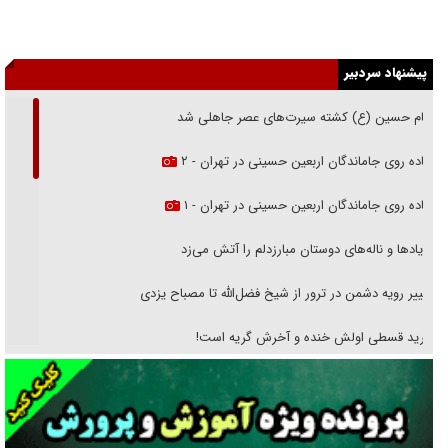
پیشنهاد سردبیر
امام حسین (ع) کشته سیرت‌های عصر جاهلی شد
پیاده روی جاماندگان اربعین حسینی در تهران - ۲
پیاده روی جاماندگان اربعین حسینی در تهران - ۱
فریاد‌ها و ناله‌های دوستان مبارزدلم را آتش می‌زد
تغییر رویه دشمن در ترور از شیخ فضل‌الله تا مصباح یزدی
خرید قسطی اولش خنده و آخرش گریه است!
فوتبال و آن «بالا»!
راهبرد غافلگیری با نسل جدید پهپاد‌ها