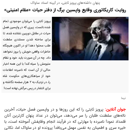
پنهان داشته‌های پرویز ثابتی، در آیینه اسناد ساواک
روایت کاریکاتوری وقایع واپسین برگ از دفتر حیات «مقام امنیتی»
پرویز ثابتی را می‌توان موجودی تمام
شده دانست، پیری که در واپسین فصل
حیات در مقابل دوربین نشانده شده، تا
برای ساخته شدن مستندی سلطنت
طلب محتوا دهد! او در اکنون هیچگاه
خاطرات واقعی خویش را بروز نخواهد
داد، چه در آن صورت باید خود و نظام
متبوعش را سیاه کند! با این همه اخبار
حاکی از آن است که نامبرده اطلاعات
خود از سیاهکاری‌های حکومت شاه
را، در نزدیک به ۲ هزار صفحه نگاشته و
برای انتشار در پسِ مرگش نهاده است!
نیما
جوان آنلاین:
پرویز ثابتی را که این روز‌ها و در واپسین فصل حیات، آخرین
ناله‌های سلطنت طلبان را سر می‌دهد، می‌توان در عداد پنهان کارترین آنان
قلمداد نمود! نامبرده با مهارتی که در فرآیند انجام وظایفش آموخته است، با
خیره سری و اطمینان به نفس مهمل می‌بافد! پرونده او در ساواک اما، نکاتی