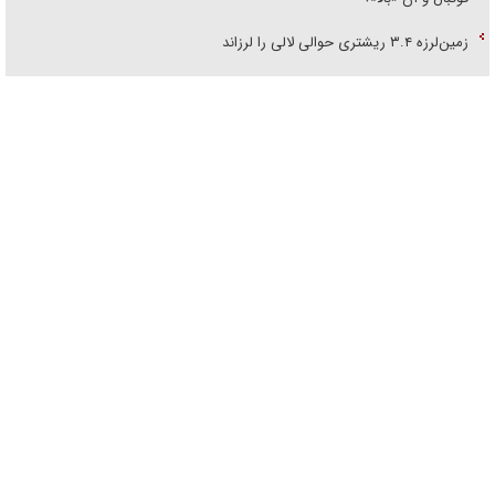
زمین‌لرزه ۳.۴ ریشتری حوالی لالی را لرزاند