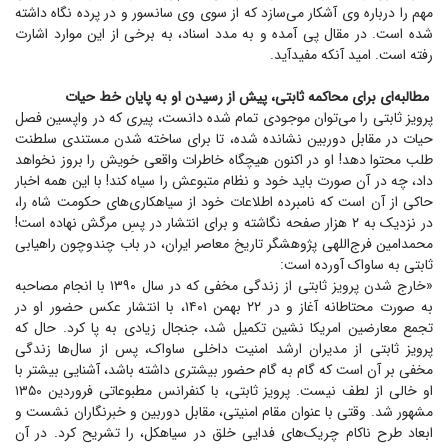
مهم را درباره وی آشکار می‌سازد که از سوی وی سانسور و در پرده نگاه داشته
شده است. در مقال پی آمده و به مدد اسناد، به برخی از این موارد اشارت
رفته است. امید آنکه مفید‌آید.
مطالبه‌ای برای محاکمه ثابتی، پیش از رسیدن او به پایان خط حیات
پرویز ثابتی را می‌توان موجودی تمام شده دانست، پیری که در واپسین فصل
حیات در مقابل دوربین نشانده شده، تا برای ساخته شدن مستندی سلطنت
طلب محتوا دهد! او در اکنون هیچگاه خاطرات واقعی خویش را بروز نخواهد
داد، چه در آن صورت باید خود و نظام متبوعش را سیاه کند! با این همه اخبار
حاکی از آن است که نامبرده اطلاعات خود از سیاهکاری‌های حکومت شاه را،
در نزدیک به ۲ هزار صفحه نگاشته و برای انتشار در پسِ مرگش نهاده است!
محمدامین فرج‌اللهی پژوهشگر تاریخ معاصر ایران، در باب چندوچون راهیابی
ثابتی به ساواک آورده است:
«خارج شدن پرویز ثابتی از زندگی مخفی که در سال ۱۳۹۰ با انجام مصاحبه
به صورت محتاطانه آغاز و در ۲۲ بهمن ۱۴۰۱، با انتشار عکس حضور او در
تجمع معارضین امریکا نشین تکمیل شد، جنجال زیادی به پا کرد. حال که
پرویز ثابتی از مدیران ارشد امنیت داخلی ساواک، پس از سال‌ها زندگی
مخفی بر آن است که گام به گام حضور بیشتری داشته باشد، آشنایی بیشتر با
او خالی از لطف نیست. پرویز ثابتی، با کنفرانس مطبوعاتی فروردین ۱۳۵۰
مشهور شد. وقتی با عنوان مقام امنیتی، مقابل دوربین و خبرنگاران نشست و
ابعاد طرح ناکام چریک‌های فدایی خلق در سیاهکل، را تشریح کرد. در آن