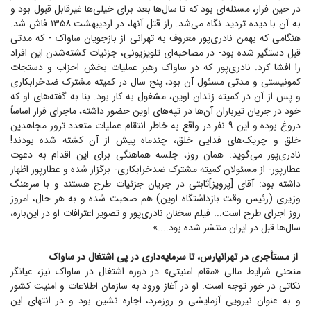
در حین فرار، مسئله‌ای بود که تا سال‌ها بعد برای خیلی‌ها غیرقابل قبول بود و
به آن با دیده تردید نگاه می‌شد. راز قتل آنها، در اردیبهشت ۱۳۵۸ فاش شد.
هنگامی که بهمن نادری‌پور معروف به تهرانی از بازجویان ساواک - که مدتی
قبل دستگیر شده بود- در مصاحبه‌ای تلویزیونی، جزئیات کشته‌شدن این افراد
را افشا کرد. نادری‌پور که در ساواک رهبر عملیات بخش احزاب و دستجات
کمونیستی و مدتی مسئول آن بود، پنج سال در کمیته مشترک ضدخرابکاری
و پس از آن در کمیته زندان اوین، مشغول به کار بود. بنا به گفته‌های او که
خود در جریان تیرباران آن‌ها در تپه‌های اوین حضور داشته، ماجرای فرار اساساً
دروغ بوده و این ۹ نفر در واقع به خاطر انتقام عملیات متعدد ترور مجاهدین
خلق و چریک‌های فدایی خلق، چندماه پیش از آن کشته شده بودند!
نادری‌پور می‌گوید: همان روز، جلسه هماهنگی برای این اقدام به دعوت
عطارپور- از مسئولان کمیته مشترک ضدخرابکاری- برگزار شده و عطارپور اظهار
داشته بود: آقای [پرویز]ثابتی در جریان جزئیات طرح هستند و با سرهنگ
وزیری (رئیس وقت بازداشتگاه اوین) هم صحبت شده و به هر حال، امروز
روز اجرای طرح است... فیلم سخنان نادری‌پور و تصویر اعترافات او در این‌باره،
سال‌ها قبل در ایران منتشر شده بود....»
از مستأجری در تهرانپارس، تا سرمایه‌داری در پی اشتغال در ساواک
منحنی شرایط مالی «مقام امنیتی» در دوره اشتغال در ساواک نیز، عیانگر
نکاتی در خور توجه است. او در آغاز ورود به سازمان اطلاعات و امنیت کشور
و به عنوان نیرویی آزمایشی و روزمزد، اجاره نشین بود و در انتهای این