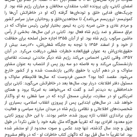
امضای ثابتی، پای پرونده اغلب منتقدان، مخالفان و مبارزان رژیم شاه بود. از
چریک‌های فدایی خلق و توده‌ای‌ها گرفته (که او در خاطراتش آن‌ها را
کمونیسم- تروریسم می‌نامد)، تا مجاهدین‌خلق و روحانیان مبارز سراسر کشور
و مردم عادی و حتی ضربه زدن به تیمور بختیار اولین رئیس ساواک که در
عراق مستقر و ضد رژیم شاه فعال بود. ثابتی در این سال‌ها، بخشی از رأس
ماشین سرکوب رژیم شاه بود. او از آبان ۱۳۵۵ اجازه حمل اسلحه برای حفاظت
از خود و از اسفند ۱۳۵۶ با توجه به جایگاه شغلی‌اش، ۲۰درصد بیش از
حقوق‌عادی‌اش به عنوان فوق‌العاده خطرات شغلی دریافت می‌کرد. در آبان
۱۳۵۷، وقتی ثابتی احساس می‌کند رژیم شاه دیگر ماندنی نیست، تقاضای
بازنشستگی می‌کند و به فاصله دو سه روز پس از انتصاب به عنوان مشاور
ساواک و در دهم آبان، با حقوق بالایی بازنشست شده و از کشور خارج
می‌شود. مقصد کجا بود؟ حسین فردوست که سال‌ها قائم‌مقام ساواک و
مسئول دفتر اطلاعات دربار بود، سال‌ها بعد در خاطراتش می‌گوید: ثابتی برای
خداحافظی به دیدنم آمد و گفت که می‌خواهد به امریکا برود و همتای
امریکایی او در سفارت، برایش مسجل کرده که در سیا شغلی به او واگذار
خواهد شد. در سال‌های ابتدایی پس از پیروزی انقلاب اسلامی، بسیاری از
شخصیت‌های اطلاعاتی و نظامی رژیم شاه در میدان مبارزه سیاسی و فعالیت
برای براندازی انقلاب تازه پیروز شده، حاضر بودند. با این حال پرویز ثابتی
جزو معدود افرادی بود که تقریباً هیچ‌گاه مثل بقیه خود را علنی نکرد! در طول
چهل و چند سال گذشته، تنها چند عکس و صوت محدود از او منتشر شده
بود. اما تقریباً ۱۰ سال قبل بود که ناگهان کتاب خاطرات او - که در واقع مشروح