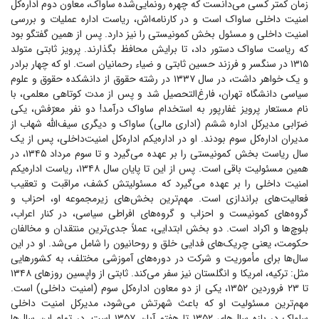
زمان کمتر کسی می‌دانست که چهره رونمایی‌شده ساواک، معاون دوم اداره‌کل
امنیت داخلی ساواک است و در کارنامه‌اش، ریاست اداره عملیات و بررسی
امنیت داخلی و مسئول بخش کمونیستی را نیز دارد. پس از همین گفتگو بود
که ریاست ساواک دستور داد، تا برایش محافظ بگذارند. پرویز ثابتی متولد
۱۳۱۵ در سنگسر و فرزند حسین ثابتی و ضیاء رحمانیان است. او که چهار برادر
و یک خواهر داشت، در سال ۱۳۳۷ در رشته حقوق از دانشکده حقوق و علوم
سیاسی دانشگاه تهران، فارغ‌التحصیل شد و پس از مدت کوتاهی معلمی، با
نام مستعار پرویز غفارپور به استخدام ساواک درآمد! دو نفر معرّفش، یکی
ضرّابی مدیرکل اداره ششم (اداری مالی) ساواک و دیگری سیف‌الله شهاب از
مدیران اداره‌کل سوم بودند. او در اداره‌یکم اداره‌کل امنیت‌داخلی، پس از یک
سال ریاست بخش کمونیستی را بر عهده می‌گیرد و تا سوم مرداد ۱۳۴۵، در
همین مسئولیت باقی است. پس از این تا پایان سال ۱۳۴۸، ریاست اداره‌یکم
امنیت داخلی را بر عهده می‌گیرد که مسئولیتش کشف، مراقبت و تعقیب
فعالیت‌های براندازی است. مهم‌ترین بخش‌های زیرمجموعه او، احزاب و
گروه‌های کمونیست و احزاب و گروه‌های افراطی سیاسی، در کنار اعراب،
بلوچ‌ها و اکراد است. دو بخش ابتدایی، عملاً جدی‌ترین منتقدان و مخالفان
حکومت، یعنی چریک‌های فدایی خلق و روحانیون را شامل می‌شد. او در این
سال‌ها برای مأموریت و شرکت در دوره‌های آموزشی مختلف، به کشور‌هایی
مثل: ترکیه، امریکا و انگلستان نیز سفر می‌کند. ثابتی از واپسین روز‌های ۱۳۴۸
تا ۲۳ فروردین ۱۳۵۲، یکی از دو معاون اداره‌کل سوم (امنیت داخلی) است.
مهم‌ترین مسئولیت او که باعث شهرتش می‌شود، مدیرکل امنیت داخلی
ساواک در بازه سال‌های ۱۳۵۲ تا هفتم آبان ۱۳۵۷ است. در تمام این سال‌ها