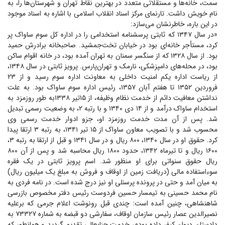
سمت، خانه‌ها و مستقلاتی متعدد در بهترین نقاط تهران و شهرستان‌ها را، به
نام خویش داشت. تارنمای مرکز اسناد انقلاب اسلامی با اشاره به اسناد موجود
در این باره، خاطرنشان می‌سازد:
«در سال ۱۳۴۷ که ثابتی پرسشنامه استخدامی را در اداره کل سوم ساواک پر
کرد، مستأجر خانه‌ای بود در خیابان تخت‌جمشید. صاحبخانه برادرش حمید
بود. از سال ۱۳۲۸ که از سنگسر سمنان به تهران آمده بود، در خانه اقوام ساکن
بود، در محله‌های دامپزشکی، نارمک و تهران‌پارس. پرویز ثابتی در سال ۱۳۴۸،
از ریاست اداره یکم امنیت داخلی به معاونت اداره سوم رسید و از ۲۳
فروردین ۱۳۵۲ تا هفتم آبان ۱۳۵۷، رئیس اداره سوم ساواک بود. به علت
نداشتن معافیت دائم از خدمت نظام وظیفه، از ۱۵تیر ۱۳۳۸به طور روزمزد به
استخدام ساواک درآمد و از ۱۴ دی ۱۳۴۰ و با رتبه ۲، به وضعیت رسمی تبدیل
شد. پس از آن مدت خدمت روزمزد او، جزو ادوار خدمت رسمی وی
محسوب شد و با تصویب معاون ساواک از ۱۵ تیر ۱۳۴۱، به رتبه ۳ ارتقا پیدا
کرد. حقوق او در سال ۱۳۴۰، ۸۰۰ ریال و در سال ۱۳۴۱ و قبل از ارتقا به رتبه ۳،
۱۶۰۰ ریال و تا تیرماه ۱۳۴۲، حدود ۱۸۰۰ ریال محاسبه شد و پس از آن ۸۰۰
ریال حقوق سنواتی برای او منظور شد. اسم پرویز ثابتی در یک فقره
سوءاستفاده مالی (دریافت زمین از اوقاف و فروش به مبلغ یک میلیون ریال)
به میان آمد و حتی در پرونده پرسنلی او نیز درج شده است. در نامه فردی به
نام محمد حسینی به تیمسار حسین فردوست رئیس دفتر مخصوص بازرسی
شاهنشاهی، چنین آمده است: چندی قبل رونوشت اعلام جرمی که برعلیه
نصیرالدین عصار رئیس سازمان اوقاف، سفارشی دو قبضه به شماره ۷۳۳۲۷ به
دادستان دیوان کیفر داده بودم، خدمت جنابعالی تقدیم گردید و همانطور که