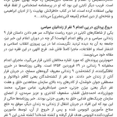
است. فریب دیگر ثابتی این بود که او در پرسشنامه استخدامی از لفظ فرقه
بهایی استفاده کرده است، اما در کتاب خاطراتش بهاییت را از ادیان ابراهیمی
و شاخه‌ای از دین اسلام (شیعه اثنی‌عشری) می‌داند....»
دروغ پردازی در پی اعدام ۹ نفر از زندانیان سیاسی
یکی از شاهکار‌های ثابتی در دوره ریاست ساواک، سر هم دادن داستان فرار ۹
زندانی سیاسی و در واقع اعدام آنهاست! گر چه در دوران اعلام این خبر نیز،
جامعه به آن به دیده تردید نگریست، اما در پی پیروزی انقلاب اسلامی و
انتشار اسناد و اطلاعات، ماجرا کاملاً فاش شد. فرج اللهی در این فقره نیز، در
مقاله خود می‌نویسد:
«مهم‌ترین پرونده‌ای که مورد اشاره مخالفان ثابتی قرار می‌گیرد، ماجرای اعدام
مخفیانه ۹ زندانی در ۲۹ فروردین ۱۳۵۴ است. وقتی روزنامه‌ها در خبری
غافلگیرکننده، از کشته‌شدن ۹ زندانی معروف گروه‌های مسلح، در جریان فرار
آنان از زندان خبر دادند. دو نفر از کشته‌شدگان یعنی کاظم ذوالانوار و
مصطفی جوان خوشدل، از کادر‌های رده بالای سازمان مجاهدین خلق و هفت
نفر دیگر یعنی بیژن جزنی، حسن ضیاءظریفی، عباس سورکی، محمد
چوپان‌زاده، احمدجلیل افشار، مشعوف کلانتری و عزیز سرمدی، از اعضای
سازمان چریک‌های فدایی خلق به رهبری جزنی بودند. خبر روزنامه‌ها حاکی از
این بود که این افراد در جریان انتقال از زندانی به زندان دیگر، موفق به خلع
سلاح مأمورین اتوبوس شده و پس از خروج از آن، توسط مأمورین
اسکورت‌کننده اتوبوس هدف قرار گرفته و کشته شده‌اند! کشته شدن این ۹ نفر