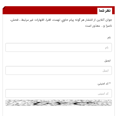
نظر شما
جوان آنلاين از انتشار هر گونه پيام حاوي تهمت، افترا، اظهارات غير مرتبط ، فحش،
ناسزا و... معذور است
نام
ایمیل
* کد امنیتی