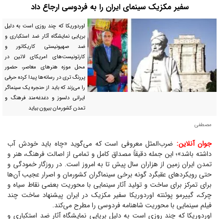
سفیر مکزیک سینمای ایران را به فردوسی ارجاع داد
اوردوریکا که چند روزی است به دلیل
برپایی نمایشگاه آثار ضد استکباری و
ضد صهیونیستی کاریکاتور و
کارتونیست‌های امریکای لاتین در
محل موزه هنر‌های معاصر، حضور
پررنگ تری در رسانه‌ها پیدا کرده حرفی
را می‌زند که باید از حنجره یک سینماگر
ایرانی دلسوز و دغدغه‌مند فرهنگ و
تمدن کشورمان بیرون بیاید
مصطفی
جوان آنلاین:
ضرب‌المثل معروفی است که می‌گوید «چاه باید خودش آب
داشته باشد»؛ این جمله دقیقاً مصداق کامل و تمامی از اصالت فرهنگ، هنر و
تمدن ایران زمین از هزاران سال پیش تا به امروز است. در روزگار خمودگی و
حتی رویکرد‌های عقبگرد گونه برخی سینماگران کشورمان و اصرار عجیب آن‌ها
برای تمرکز برای ساخت و تولید آثار سینمایی با محوریت بعضی نقاط سیاه و
چرک، گییرمو پوئنته اوردوریکا سفیر مکزیک در ایران پیشنهاد ساخت چند
فیلم سینمایی با محوریت شاهنامه فردوسی را مطرح می‌کند.
اوردوریکا که چند روزی است به دلیل برپایی نمایشگاه آثار ضد استکباری و