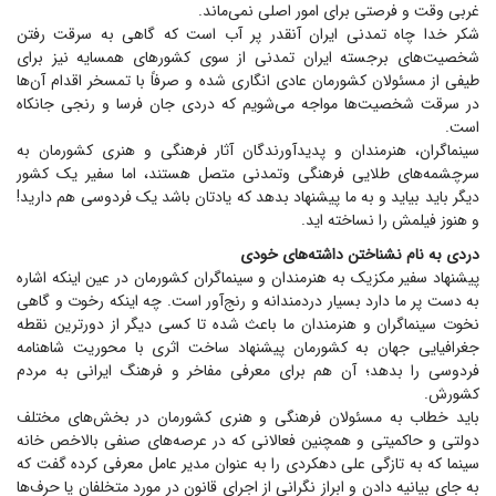
غربی وقت و فرصتی برای امور اصلی نمی‌ماند.
شکر خدا چاه تمدنی ایران آنقدر پر آب است که گاهی به سرقت رفتن
شخصیت‌های برجسته ایران تمدنی از سوی کشور‌های همسایه نیز برای
طیفی از مسئولان کشورمان عادی انگاری شده و صرفاً با تمسخر اقدام آن‌ها
در سرقت شخصیت‌ها مواجه می‌شویم که دردی جان فرسا و رنجی جانکاه
است.
سینماگران، هنرمندان و پدیدآورندگان آثار فرهنگی و هنری کشورمان به
سرچشمه‌های طلایی فرهنگی وتمدنی متصل هستند، اما سفیر یک کشور
دیگر باید بیاید و به ما پیشنهاد بدهد که یادتان باشد یک فردوسی هم دارید!
و هنوز فیلمش را نساخته اید.
دردی به نام نشناختن داشته‌های خودی
پیشنهاد سفیر مکزیک به هنرمندان و سینماگران کشورمان در عین اینکه اشاره
به دست پر ما دارد بسیار دردمندانه و رنج‌آور است. چه اینکه رخوت و گاهی
نخوت سینماگران و هنرمندان ما باعث شده تا کسی دیگر از دورترین نقطه
جغرافیایی جهان به کشورمان پیشنهاد ساخت اثری با محوریت شاهنامه
فردوسی را بدهد؛ آن هم برای معرفی مفاخر و فرهنگ ایرانی به مردم
کشورش.
باید خطاب به مسئولان فرهنگی و هنری کشورمان در بخش‌های مختلف
دولتی و حاکمیتی و همچنین فعالانی که در عرصه‌های صنفی بالاخص خانه
سینما که به تازگی علی دهکردی را به عنوان مدیر عامل معرفی کرده گفت که
به جای بیانیه دادن و ابراز نگرانی از اجرای قانون در مورد متخلفان یا حرف‌ها