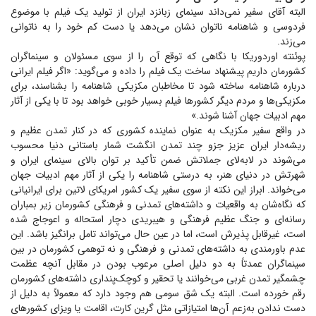
البته آقای سفیر نمی‌داند سینمای زبانزد ایران از تولید یک فیلم با موضوع
فردوسی و شاهنامه ناتوان نشان می‌دهد یا دست کم خود را به ناتوانی
می‌زند.
پوئنته اوردوریکا با نگاهی که توقع آن را از سوی مسئولان و سینماگران
کشورمان داریم پیشنهاد ساخت یک فیلم را داده و می‌گوید: «اگر فیلم ایرانی
درباره شاهنامه ساخته شود تا مخاطبان مکزیکی شاهنامه را بشناسند، برای
مکزیکی‌ها و مردم دیگر کشور‌ها فیلم بسیار خوبی خواهد بود تا با یکی از آثار
مهم ادبیات جهان آشنا شوند.»
در واقع سفیر مکزیک به عنوان نماینده کشوری که در کنار تمدن عظیم و
ریشه‌دار ایران عزیز جزو چند تمدن انگشت شمار باستانی دنیا محسوب
می‌شوند در لابه‌لای جملاتش ضمن تأکید بر توان بالای سینمای ایران و
شهرتش در دنیای هنر، به درستی شاهنامه را یکی از آثار مهم ادبیات جهان
می‌خواند. ابراز این نکته از سوی سفیر یک کشور امریکای لاتین برای ایرانیانی
که نگاه‌شان به واقعیات و داشته‌های تمدنی و فرهنگی کشورمان زیر بمباران
رسانه‌ای و جنگ عظیم فرهنگی و هیبریدی دچار استحاله و اعوجاج شده
است، غیرقابل پذیرش است، اما در عین حال می‌تواند تامل برانگیز باشد. این
عدم باورمندی به داشته‌های تمدنی و فرهنگی و نه توهمی کشورمان در بین
سینماگران عمدتاً به دو دلیل اصلی مرعوب بودن در مقابل آنچه عظمت
چشمگیر تمدن غربی می‌خوانند یا تحقیر و کوچک‌پنداری داشته‌های کشورمان
رقم خورده است. البته یک شق سومی هم وجود دارد که معمولاً به دلیل از
دست ندادن به‌زعم آن‌ها امتیازاتی مثل گرین کارت، اقامت یا ویزای کشور‌های