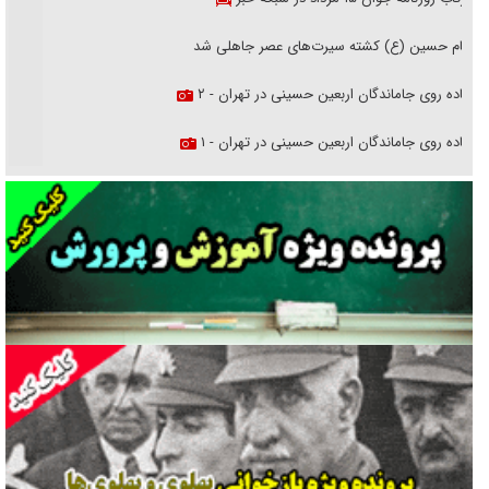
امام حسین (ع) کشته سیرت‌های عصر جاهلی شد
پیاده روی جاماندگان اربعین حسینی در تهران - ۲
پیاده روی جاماندگان اربعین حسینی در تهران - ۱
فریاد‌ها و ناله‌های دوستان مبارزدلم را آتش می‌زد
تغییر رویه دشمن در ترور از شیخ فضل‌الله تا مصباح یزدی
خرید قسطی اولش خنده و آخرش گریه است!
فوتبال و آن «بالا»!
راهبرد غافلگیری با نسل جدید پهپاد‌ها
جنجال پزشکان تقلبی در صنعت زیبایی
یهودی‌ها در ادبیات داستانی اروپا؛ از شکسپیر تا دیکنز