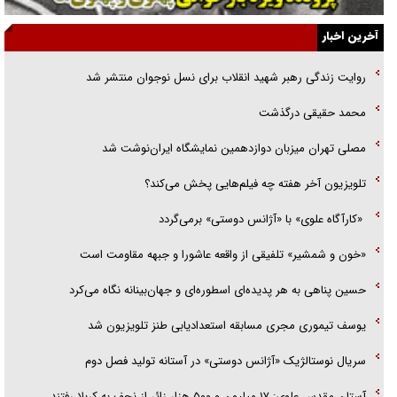
گفت‌وگو با خواهر یکی از شهدای جنگ رمضان/ خواهرم فرمانده جهادی و
آخرین اخبار
اهل خدمت بی‌منت بود
روایت زندگی رهبر شهید انقلاب برای نسل نوجوان منتشر شد
جزئیات شکنجه‌هایم فراتر از آن است که در بیان بگنجد!
محمد حقیقی درگذشت
گزارش «جوان» از قوانین سخت‌گیرانه ۶ قاره در برابر یورش به پاسگاه‌های
مصلی تهران میزبان دوازدهمین نمایشگاه ایران‌نوشت شد
پلیس
تلویزیون آخر هفته چه فیلم‌هایی پخش می‌کند؟
«کارآگاه علوی» با «آژانس دوستی» برمی‌گردد
«خون و شمشیر» تلفیقی از واقعه عاشورا و جبهه مقاومت است
حسین پناهی به هر پدیده‌ای اسطوره‌ای و جهان‌بینانه نگاه می‌کرد
یوسف تیموری مجری مسابقه استعدادیابی طنز تلویزیون شد
سریال نوستالژیک «آژانس دوستی» در آستانه تولید فصل دوم
آستان مقدس علوی: ۱۷ میلیون و ۵۰۰ هزار زائر از نجف به کربلا رفتند