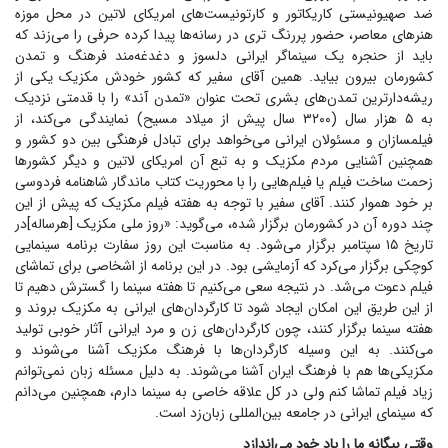
ضد صهیونیستی کاریکاتور و کارتونیست‌های امریکای لاتین در محل موزه
هنر‌های معاصر، حضور پررنگ تری در رسانه‌ها پیدا کرده حرفی را می‌زند که
باید از حنجره یک سینماگر ایرانی دلسوز و دغدغه‌مند فرهنگ و تمدن
کشورمان بیرون بیاید. همین آقای سفیر که کشور خودش مکزیک یکی از
ریشه‌دارترین تمدن‌های بشری تحت عنوان «تمدن آند» را با قدمتی نزدیک
به ۵ هزار سال (۳۲۰۰ سال پیش از میلاد مسیح) نمایندگی می‌کند، از
فیلمسازان و مسئولان ایرانی می‌خواهد برای تبادل فرهنگی بین دو کشور و
همچنین آشنایی مردم مکزیک و به تبع آن امریکای لاتین و دیگر کشور‌ها
زحمت ساخت فیلم یا فیلم‌هایی را با محوریت کتاب ماندگار شاهنامه فردوسی
بر خود هموار کنند. آقای سفیر با توجه به هفته فیلم مکزیک که پیش از این
چند دوره آن در کشورمان برگزار شده، می‌گوید: «روز ملی مکزیک [هرساله]در
تاریخ ۱۵ سپتامبر برگزار می‌شود. به مناسبت این روز سفارت برنامه سینمایی
کوچکی برگزار می‌کرد که آزمایشی بود. در این برنامه از اشخاصی برای تماشای
فیلم دعوت می‌شد. در نتیجه سعی می‌کنیم تا هفته سینما را گسترش دهیم تا
از این طریق این امکان ایجاد شود تا کارگردان‌های ایرانی به مکزیک بروند و
هفته سینما برگزار کنند، چون کارگردان‌های زن و مرد ایرانی آثار خوبی تولید
می‌کنند. به این وسیله کارگردان‌ها با فرهنگ مکزیک آشنا می‌شوند و
مکزیکی‌ها هم با فرهنگ ایران آشنا می‌شوند. به دلیل مسئله زبان نمی‌توانم
زیاد فیلم تماشا کنم ولی در کل علاقه خاصی به سینما دارم، همچنین می‌دانم
که سینمای ایرانی در جامعه بین‌المللی زبان‌زد است.
وقتی بیگانه ما را یاد خود می‌اندازد