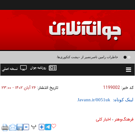
خاطرات رامین ناصرنصیر از «پشت‌ کنکوری‌ها» و رضا داوودنژاد: رضا کودک درون فعالی
روزنامه جوان
نسخه اصلی
داشت و خیلی راحت به شوق می‌آمد
Toggle
navigation
کد خبر:
1199002
تاریخ انتشار:
۲۶ آبان ۱۴۰۲ - ۲۳:۰۰
لینک کوتاه:
فرهنگ‌و‌هنر
اخبار كلی
»