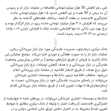
علی رغم کاهش 30 هزار میلیاردتومانی تقاضاها در عملیات بازار باز و رسیدن
آن به بیش از 90 همت و نیز کاهش حدود ۱.۵ هزار میلیاردتومانی مانده
اعتبارگیری قاعده‌مند در هفته گذشته، برخلاف هفته‌های گذشته به نظر
می‌رسد که افزایش ۳.۸ هزار میلیارد تومانی مانده ریپو در بازار اثرگذار بوده و
نرخ بهره بین بانکی نه تنها افزایشی نشده، بلکه با افزایش جزئی ۰.۰۷ واحد
درصدی به ۲۳.۶۹ درصد رسیده است.
بانک مرکزی درچارچوب مدیریت نقدینگی مورد نیاز بازار بین‌بانکی ریالی،
عملیات بازار باز را به صورت هفتگی و موردی اجرا می‌کند. موضع عملیاتی این
بانک (خرید یا فروش از طریق ابزارهای موجود) بر اساس پیش‌بینی وضعیت
نقدینگی در بازار بین‌بانکی و با هدف کاهش نوسانات نرخ بازار بین‌بانکی
حول نرخ هدف، از طریق انتشار اطلاعیه در سامانه بازار بین‌بانکی اعلام
می‌شود. متعاقب اطلاعیه مزبور، بانک‌ها و موسسات اعتباری غیربانکی
می‌توانند در راستای مدیریت نقدینگی خود در بازار بین‌بانکی، نسبت به
ارسال‌سفارش‌ها تا مهلت تعیین شده از طریق سامانه بازار بین‌بانکی اقدام
کنند.
بانک‌ها و موسسات اعتباری غیربانکی می‌توانند در روزهای شنبه تا چهارشنبه از
اعتبارگیری قاعده‌مند (دریافت اعتبار با وثیقه از بانک مرکزی مطابق با ضوابط
تعیین شده) مشروط به در اختیار داشتن اوراق مالی اسلامی دولتی و در