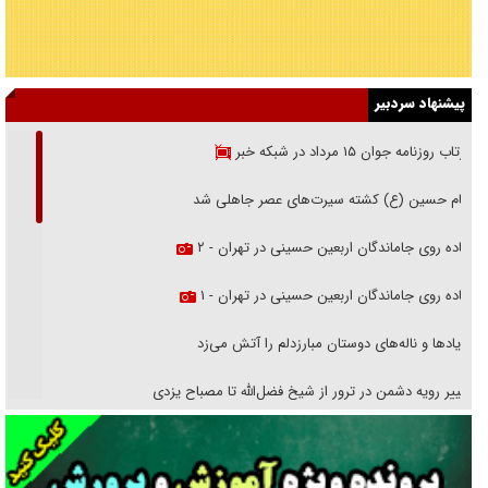
پیشنهاد سردبیر
بازتاب روزنامه جوان ۱۵ مرداد در شبکه خبر
امام حسین (ع) کشته سیرت‌های عصر جاهلی شد
پیاده روی جاماندگان اربعین حسینی در تهران - ۲
پیاده روی جاماندگان اربعین حسینی در تهران - ۱
فریاد‌ها و ناله‌های دوستان مبارزدلم را آتش می‌زد
تغییر رویه دشمن در ترور از شیخ فضل‌الله تا مصباح یزدی
خرید قسطی اولش خنده و آخرش گریه است!
فوتبال و آن «بالا»!