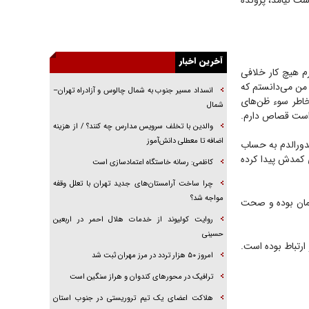
ت نیامد، پرونده
راهبرد غافلگیری با نسل جدید پهپاد‌ها
جنجال پزشکان تقلبی در صنعت زیبایی
یهودی‌ها در ادبیات داستانی اروپا؛ از شکسپیر تا
دیکنز
آخرین اخبار
م هیچ کار خلافی
گفت‌وگو با خواهر یکی از شهدای جنگ رمضان/
 من می‌دانستم که
انسداد مسیر جنوب به شمال چالوس و آزادراه تهران–
خواهرم فرمانده جهادی و اهل خدمت بی‌منت بود
 خاطر سوء ظن‌های
شمال
است قصاص دارم.
جزئیات شکنجه‌هایم فراتر از آن است که در بیان
والدین با تخلف سرویس مدارس چه کنند؟ / از هزینه
بگنجد!
اضافه تا معطلی دانش‌آموز
دورالدم به حساب
گزارش «جوان» از قوانین سخت‌گیرانه ۶ قاره در
ی کمدش پیدا کرده
برابر یورش به پاسگاه‌های پلیس
کاظمی: رسانه خاستگاه اعتمادسازی است
چرا ساخت آرامستان‌های جدید تهران با تعلل وقفه
مواجه شد؟
گمان بوده و صحت
روایت کولیوند از خدمات هلال احمر در اربعین
حسینی
ارتباط بوده است.
امروز ۵۰ هزار تردد در مرز مهران ثبت شد
ترافیک در محور‌های کندوان و هراز سنگین است
هلاکت اعضای یک تیم تروریستی در جنوب استان