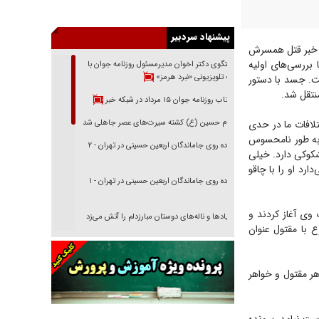
پیشنهاد سردبیر
 با پلیس تماس گرفت و خبر قتل همسرش
ود اعزام شدند و با بررسی‌های اولیه
گفتگوی دکتر اخوان مدیرمسئول روزنامه جوان با
برنامه تلویزیونی «نبرد هرمز»
به قتل رسانده است. جسد با دستور
نتقل شد.
بازتاب روزنامه جوان ۱۵ مرداد در شبکه خبر
امام حسین (ع) کشته سیرت‌های عصر جاهلی شد
، اما اختلافات ما در حدی
ا به طور نامحسوس
پیاده روی جاماندگان اربعین حسینی در تهران - ۲
شکوکی دارد. خیلی
رد او را با چاقو
پیاده روی جاماندگان اربعین حسینی در تهران - ۱
وی آغاز کردند و
فریاد‌ها و ناله‌های دوستان مبارزدلم را آتش می‌زد
ع با مقتول عنوان
تغییر رویه دشمن در ترور از شیخ فضل‌الله تا مصباح
یزدی
ر مقتول و خواهر
خرید قسطی اولش خنده و آخرش گریه است!
فوتبال و آن «بالا»!