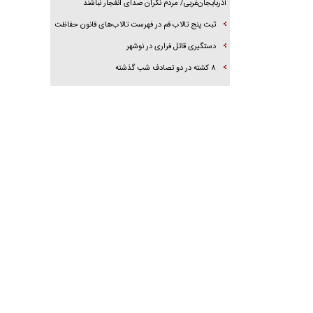
آذربایجان‌غربی/ مردم نگران صدای انفجار نباشند
ثبت پنج تالاب قم در فهرست تالاب‌های قانون حفاظت
دستگیری قاتل فراری در نوشهر
۸ کشته در دو تصادف شب گذشته