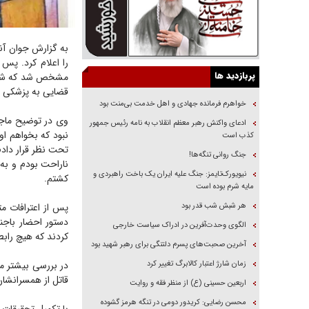
پربازدید ها
قضایی به پزشکی قا
خواهرم فرمانده جهادی و اهل خدمت بی‌منت بود
ادعای واکنش رهبر معظم انقلاب به نامه رئیس جمهور
نبود که بخواهم او
کذب است
تحت نظر قرار دادم
جنگ روانی تنگه‌ها!
ناراحت بودم و به 
نیویورک‌تایمز: جنگ علیه ایران یک باخت راهبردی و
کشتم.
مایه شرم بوده است
هر شبش شب قدر بود
پس از اعترافات م
دستور احضار باجنا
الگوی وحدت‌آفرین در ادراک سیاست خارجی
کردند که هیچ رابطه
آخرین صحبت‌های پسرم دلتنگی برای رهبر شهید بود
زمان شارژ اعتبار کالابرگ تغییر کرد
در بررسی بیشتر م
قاتل از همسرانشان
اربعین حسینی (ع) از منظر فقه و روایت
محسن رضایی: کریدور دومی در تنگه هرمز گشوده