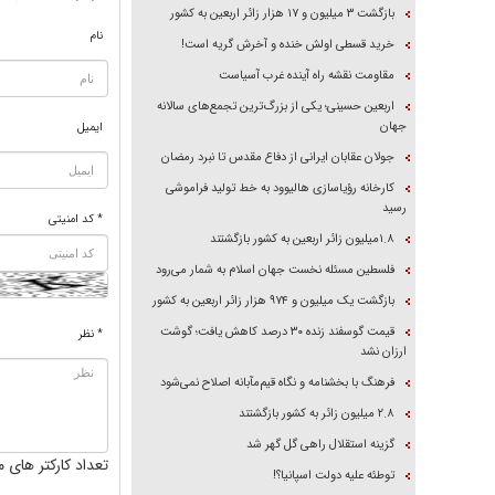
بازگشت ۳ میلیون و ۱۷ هزار زائر اربعین به کشور
نام
خرید قسطی اولش خنده و آخرش گریه است!
مقاومت نقشه راه آینده غرب آسیاست
اربعین حسینی؛ یکی از بزرگ‌ترین تجمع‌های سالانه
جهان
ایمیل
جولان عقابان ایرانی از دفاع مقدس تا نبرد رمضان
کارخانه رؤیاسازی هالیوود به خط تولید فراموشی
رسید
* کد امنیتی
۱.۸میلیون زائر اربعین به کشور بازگشتند
فلسطین مسئله نخست جهان اسلام به شمار می‌رود
بازگشت یک میلیون و ۹۷۴ هزار زائر اربعین به کشور
قیمت گوسفند زنده ۳۰ درصد کاهش یافت؛ گوشت
* نظر
ارزان نشد
فرهنگ با بخشنامه و نگاه قیم‌مآبانه اصلاح نمی‌شود
۲.۸ میلیون زائر به کشور بازگشتند
گزینه استقلال راهی گل گهر شد
تعداد کارکتر های م
توطئه علیه دولت اسپانیا؟!