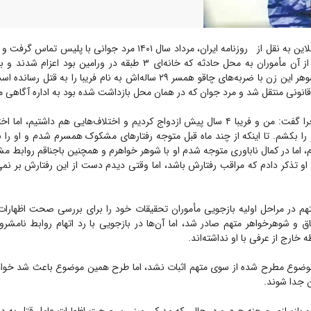
به گزارش جوان آنلاین به نقل از روزنامه ایران، مرداد سال ۱۴۰۱ مرد جوانی
را اعلام کرد. پس از آن مأموران به محل حادثه که خانه‌ای ۳ طبقه در ورامین ب
مشخص شد که شوهر این زن با ضربه‌های چاقو همسر ۲۹ ساله‌اش به نام فریبا را 
نونی منتقل شد و مرد جوان که در همان محل بازداشت شده بود به اداره آگاهی م
وی در توضیح ماجرا گفت: من و فریبا ۴ سال پیش ازدواج کردیم و اختلاف‌هایی هم داشتیم
 را بکشم. تا اینکه از چند ماه قبل متوجه رفتار‌های مشکوک همسرم شدم و او ر
، اما در کمال ناباوری متوجه شدم او با شوهر خواهرم و همچنین باجناقم روابط م
او تذکر دادم که مراقب رفتارش باشد، اما وقتی دیدم دست از این رفتارش بر نمی‌دا
تهم در مراحل اولیه بازجویی مأموران تحقیقات خود را برای بررسی صحت اظهارات 
ق و شوهرخواهر متهم صادر شد، اما آن‌ها در بازجویی با رد اتهام روابط نامشرو
 خارج از عرفی با او نداشته‌اند.
وضوع مطرح شده از سوی متهم اثبات نشد، اما طرح همین موضوع باعث شد خواه
 جدا شوند.