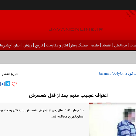
|
|
|
|
|
|
|
|
|
ست
بين‌الملل
اقتصاد
جامعه
فرهنگ‌و‌هنر
ایثار و مقاومت
تاریخ
ورزش
ايران
چندرسان
۲۱
 کوتاه:
تاریخ انتشار:
اعتراف عجیب متهم بعد از قتل همسرش
مرد جوان که ۴ سال پس از ازدواج، همسرش را به قتل رسانده
استان تهران محاکمه شد.