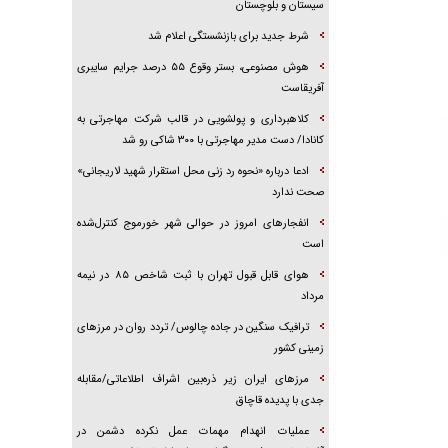
سیستان و بلوچستان
شرط جدید برای بازنشستگی اعلام شد
هوش مصنوعی، بستر وقوع ۵۵ درصد جرایم سایبری
آفریقاست
کلاهبرداری و پولشویی در قالب شرکت مهاجرتی به
کانادا/ دست مدیر مهاجرتی با ۳۰۰ شاکی رو شد
ادعا درباره «نحوه رد زنی محل استقرار شهید لاریجانی»
صحت ندارد
انفجار‌های امروز در حوالی شهر خورموج کنترل‌شده
است
هوای قابل قبول تهران با ثبت شاخص ۸۵ در نیمه
مرداد
ترافیک سنگین در جاده چالوس/ تردد روان در مرز‌های
زمینی کشور
مرز‌های ایران زیر ذره‌بین اشراف اطلاعاتی/مقابله
جدی با پدیده قاچاق
عملیات انهدام مهمات عمل نکرده دشمن در