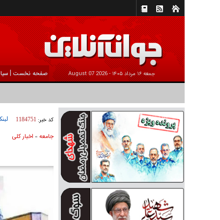
|
صفحه نخست
سیا
جمعه ۱۶ مرداد ۱۴۰۵ -
2026 August 07
لینک
کد خبر:
1184751
جامعه
اخبار كلی
»