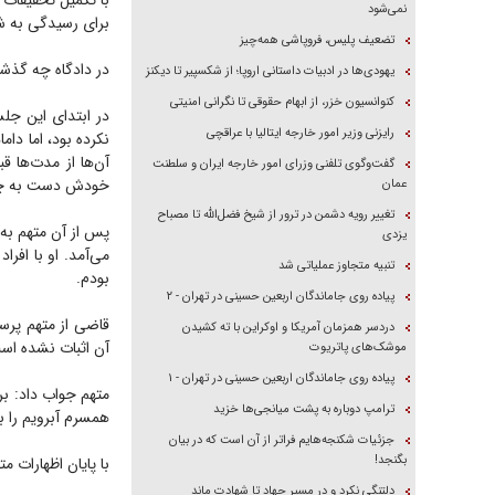
با تکمیل تحقیقات
نمی‌شود
برای رسیدگی به شع
تضعیف پلیس، فروپاشی همه‌چیز
در دادگاه چه گذ
یهودی‌ها در ادبیات داستانی اروپا؛ از شکسپیر تا دیکنز
کنوانسیون خزر، از ابهام حقوقی تا نگرانی امنیتی
در ابتدای این جل
رایزنی وزیر امور خارجه ایتالیا با عراقچی
نکرده بود، اما دا
آن‌ها از مدت‌ها ق
گفت‌وگوی تلفنی وزرای امور خارجه ایران و سلطنت
خودش دست به چنی
عمان
تغییر رویه دشمن در ترور از شیخ فضل‌الله تا مصباح
پس از آن متهم به
یزدی
می‌آمد. او با افر
تنبیه متجاوز عملیاتی شد
بودم.
پیاده روی جاماندگان اربعین حسینی در تهران - ۲
قاضی از متهم پرس
دردسر همزمان آمریکا و اوکراین با ته کشیدن
آن اثبات نشده اس
موشک‌های پاتریوت
پیاده روی جاماندگان اربعین حسینی در تهران - ۱
متهم جواب داد: بر
ترامپ دوباره به پشت میانجی‌ها خزید
همسرم آبرویم را ب
جزئیات شکنجه‌هایم فراتر از آن است که در بیان
بگنجد!
با پایان اظهارات 
دلتنگی نکرد و در مسیر جهاد تا شهادت ماند