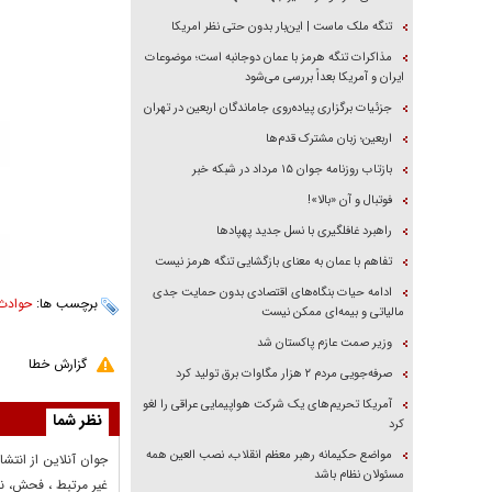
تنگه ملک ماست | این‌بار بدون حتی نظر امریکا
مذاکرات تنگه هرمز با عمان دوجانبه است؛ موضوعات
ایران و آمریکا بعداً بررسی می‌شود
جزئیات برگزاری پیاده‌روی جاماندگان اربعین در تهران
اربعین؛ زبان مشترک قدم‌ها
بازتاب روزنامه جوان ۱۵ مرداد در شبکه خبر
فوتبال و آن «بالا»!
راهبرد غافلگیری با نسل جدید پهپاد‌ها
تفاهم با عمان به معنای بازگشایی تنگه هرمز نیست
ادامه حیات بنگاه‌های اقتصادی بدون حمایت جدی
برچسب ها:
حوادث
مالیاتی و بیمه‌ای ممکن نیست
وزیر صمت عازم پاکستان شد
گزارش خطا
صرفه‌جویی مردم ۲ هزار مگاوات برق تولید کرد
آمریکا تحریم‌های یک شرکت هواپیمایی عراقی را لغو
نظر شما
کرد
مواضع حکیمانه رهبر معظم انقلاب، نصب العین همه
جوان آنلاين از انتشا
مسئولان نظام باشد
غير مرتبط ، فحش، نا