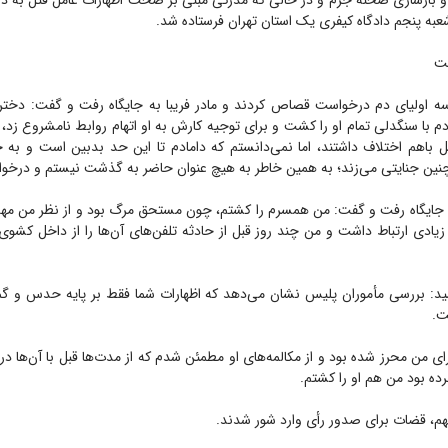
 و بازسازی صحنه جرم و در حالی که مدرکی مبنی بر صحت اظهارات عامل قتل به دس
به پنجم دادگاه کیفری یک استان تهران فرستاده شد.
شت
سه اولیای دم درخواست قصاص کردند و مادر فریبا به جایگاه رفت و گفت: دختر
مادم با سنگدلی تمام او را کشت و برای توجیه کارش به او اتهام روابط نامشروع زد،
بل باهم اختلاف داشتند، اما نمی‌دانستم که دامادم تا این حد بدبین است و به
ن جنایتی می‌زند؛ به همین خاطر به هیچ عنوان حاضر به گذشت نیستم و درخو
 جایگاه رفت و گفت: من همسرم را کشتم، چون مستحق مرگ بود و از نظر من مه
اد زیادی ارتباط داشت و من چند روز قبل از حادثه تلفن‌های آن‌ها را از داخل کشو
ید: بررسی مأموران پلیس نشان می‌دهد که اظهارات شما فقط بر پایه حدس و 
ت.
ای من محرز شده بود و از مکالمه‌های او مطمئن شدم که از مدت‌ها قبل با آن‌ها در 
رده بود من هم او را کشتم.
متهم، قضات برای صدور رأی وارد شور شدند.