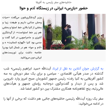
حاشیه‌های سفر رئیسی به آفریقا
حضور «بازرس» ایرانی در زیستگاه آدم و حوا!
وزیر گردشگری‌شون می‌گفت «حیات
وحش جذابی داریم و طبیعت زیبا و
بخشی از کنیا بالای خط استوا و بخشی
هم زیر خط استواست»؛ از گردشگری
آشپزی و ماجراجویی در کنیا گفت و
مدعی بود کنیا «گهواره انسانیت» ه و
«آدم و حوا» هم در شمال کنیا بودن!
خلاصه داشت برای توریست‌های
ایرانی دون می‌پاشید.
به گزارش جوان آنلاین به نقل از ایرنا،
آیت‌الله «سید ابراهیم رئیسی» شب
گذشته در صدر هیأتی اقتصادی - سیاسی و برای یک سفر دوره‌ای به سه
کشور آفریقایی به کنیا رفت؛ رئیس جمهور کشورمان صبح امروز وارد نایروبی
شد و پس از دیدار و گفت‌وگوی دوجانبه رؤسای جمهور و هیأت‌های
عالی‌رتبه، پنج تفاهم‌نامه همکاری مشترک بین دو کشور امضا شد.
سفر یک روزه آیت‌الله رئیسی حاشیه‌های جالبی هم داشت که برخی از آنها را
در ادامه می‌خوانید: