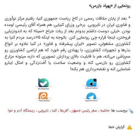
رونمایی از «پهپاد بازرس»
* بعد از پایان ملاقات رسمی در کاخ ریاست جمهوری کنیا، رفتیم مرکز نوآوری
و فناوری ایران در نایروبی. برخی وزرای کنیایی هم همراه آقای رئیسی اومده
بودن. خیلی دوست داشتم بدونم بعد از ربات جراح «سینا» که به اندونزیایی
فروختن، اینجا قراره چی رونمایی کنن. باتوجه به اینکه ۷۵درصد مردم کنیا به
کشاورزی مشغولن، تصویر «ایران پیشرفته و فناور» در کنیا علاوه بر انواع
بذرها و تجهیزات کشاورزی، با پهبادی رقم خورد که هم اراضی کشاورزی رو
سم‌پاشی می‌کنه، هم با قابلیت بالای پردازش تصویری که داره، میتونه مزارع
کشاورزی رو بازرسی کنه و وضعیت سلامت یا آفت‌زدگی و امثال اینارو
شناسایی کنه و نقشه‌برداری هم بکنه!
برچسب ها:
حاشیه
،
سفر رئیس جمهور
،
آفریقا
،
کنیا
،
نایروبی
،
زیستگاه آدم و حوا
گزارش خطا