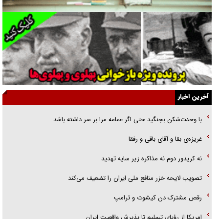
فوتبال و آن «بالا»!
راهبرد غافلگیری با نسل جدید پهپاد‌ها
جنجال پزشکان تقلبی در صنعت زیبایی
یهودی‌ها در ادبیات داستانی اروپا؛ از شکسپیر تا دیکنز
گفت‌وگو با خواهر یکی از شهدای جنگ رمضان/ خواهرم فرمانده جهادی و
آخرین اخبار
اهل خدمت بی‌منت بود
با وحدت‌شکن بجنگید حتی اگر عمامه مرا بر سر داشته باشد
جزئیات شکنجه‌هایم فراتر از آن است که در بیان بگنجد!
غریزه‌ی بقا و آقای باقی و رفقا
گزارش «جوان» از قوانین سخت‌گیرانه ۶ قاره در برابر یورش به پاسگاه‌های
نه کریدور دوم نه مذاکره زیر سایه تهدید
پلیس
تصویب لایحه خزر منافع ملی ایران را تضعیف می‌کند
رقص مشترک دن کیشوت و ترامپ
امریکا از رؤیای تسلیم تا پذیرش واقعیت ایران