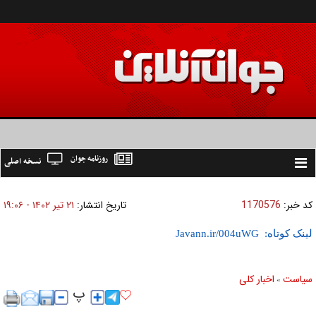
روزنامه جوان
نسخه اصلی
Toggle
navigation
کد خبر:
1170576
تاریخ انتشار:
۲۱ تير ۱۴۰۲ - ۱۹:۰۶
لینک کوتاه:
سیاست
اخبار کلی
»