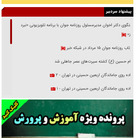
پیشنهاد سردبیر
گفتگوی دکتر اخوان مدیرمسئول روزنامه جوان با برنامه تلویزیونی «نبرد
هرمز»
بازتاب روزنامه جوان ۱۵ مرداد در شبکه خبر
امام حسین (ع) کشته سیرت‌های عصر جاهلی شد
پیاده روی جاماندگان اربعین حسینی در تهران - ۲
پیاده روی جاماندگان اربعین حسینی در تهران - ۱
فریاد‌ها و ناله‌های دوستان مبارزدلم را آتش می‌زد
تغییر رویه دشمن در ترور از شیخ فضل‌الله تا مصباح یزدی
خرید قسطی اولش خنده و آخرش گریه است!