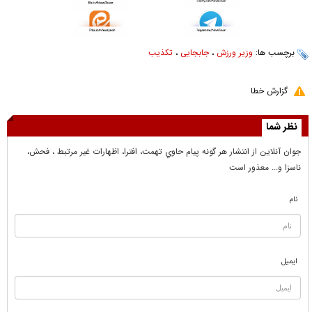
برچسب ها:
وزیر ورزش
،
جابجایی
،
تکذیب
گزارش خطا
نظر شما
جوان آنلاين از انتشار هر گونه پيام حاوي تهمت، افترا، اظهارات غير مرتبط ، فحش،
ناسزا و... معذور است
نام
ایمیل