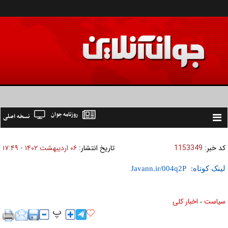
روزنامه جوان
نسخه اصلی
Toggle
navigation
کد خبر:
1153349
تاریخ انتشار:
۰۶ ارديبهشت ۱۴۰۲ - ۱۷:۴۹
لینک کوتاه:
سیاست
اخبار کلی
»