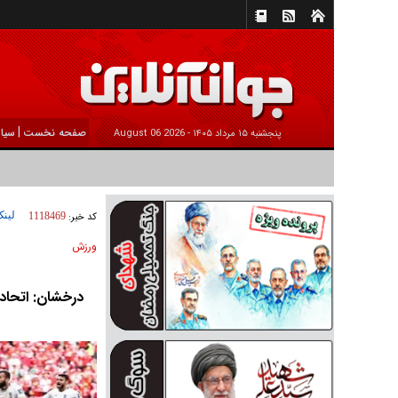
|
صفحه نخست
سیا
پنجشنبه ۱۵ مرداد ۱۴۰۵ -
2026 August 06
لینک
کد خبر:
1118469
ورزش
درخشان: اتحاد 