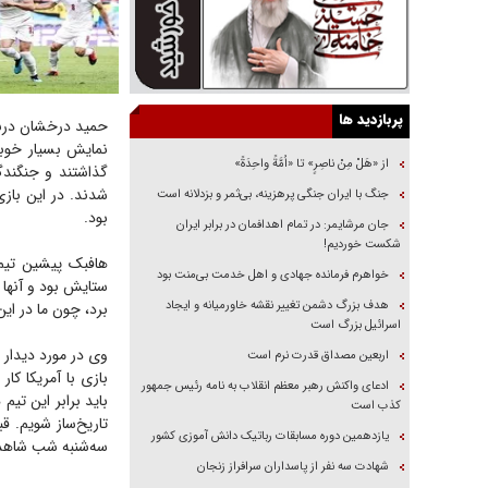
پربازدید ها
نمایش بسیار خوبی
از «هَلْ مِنْ ناصِرٍ» تا «اُمَّةً واحِدَةً»
گذاشتند و جنگندگ
شدند. در این بازی
جنگ با ایران جنگی پرهزینه، بی‌ثمر و بزدلانه است
بود.
جان مرشایمر: در تمام اهدافمان در برابر ایران
شکست خوردیم!
هافبک پیشین تیم 
خواهرم فرمانده جهادی و اهل خدمت بی‌منت بود
ستایش بود و آنها ب
هدف بزرگ دشمن تغییر نقشه خاورمیانه و ایجاد
برد، چون ما در این
اسرائیل بزرگ است
وی در مورد دیدار 
اربعین مصداق قدرت نرم است
بازی با آمریکا ک
ادعای واکنش رهبر معظم انقلاب به نامه رئیس جمهور
باید برابر این تیم
کذب است
تاریخ‌ساز شویم. ق
یازدهمین دوره مسابقات رباتیک دانش آموزی کشور
سه‌شنبه شب شاهد ا
شهادت سه نفر از پاسداران سرافراز زنجان