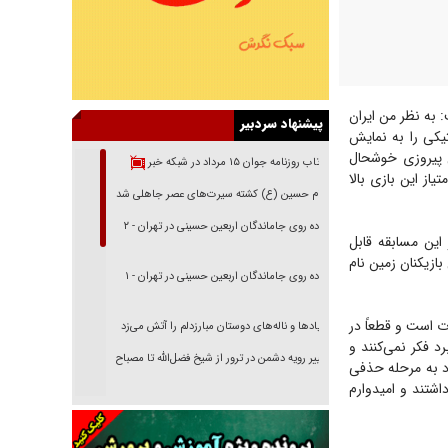
بر ولز در مرحله گروهی جام جهانی 2022 اظهار داشت: به نظر من ایران
پیشنهاد سردبیر
یکی را به نمایش
ن پیروزی خوشحال
بازتاب روزنامه جوان ۱۵ مرداد در شبکه خبر
از این بازی بالا
امام حسین (ع) کشته سیرت‌های عصر جاهلی شد
پیاده روی جاماندگان اربعین حسینی در تهران - ۲
این مسابقه قابل
بازیکنان زمین نام
پیاده روی جاماندگان اربعین حسینی در تهران - ۱
ت است و قطعاً در
فریاد‌ها و ناله‌های دوستان مبارزدلم را آتش می‌زد
 فکر نمی‌کنند و
تغییر رویه دشمن در ترور از شیخ فضل‌الله تا مصباح
عود به مرحله حذفی
یزدی
اشتند و امیدوارم
خرید قسطی اولش خنده و آخرش گریه است!
فوتبال و آن «بالا»!