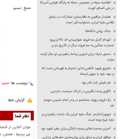
اطلاعیه سپاه در خصوص حمله به پایگاه هوایی آمریکا
منبع:
در علی السالم کویت
تسنیم
هشدار عراقچی به بلغارستان؛ مشارکت در تجاوز
نظامی علیه ایران، مسئولیت‌آور است
جنگ روانی تنگه‌ها!
انهدام کامل سه فروند هواپیمای اف ۳۵ و ورود
خسارت سنگین به سه فروند دیگر در الازرق اردن
دستور عارف برای تدوین برنامه راهبردی دو سال آینده
دولت
تشییع شهید کاظمی ادای احترام به قهرمانی است که
بر عهد خود با میهن ایستاد
هر شبش شب قدر بود
برچسب ها:
حمید 
الگوی وحدت‌آفرین در ادراک سیاست خارجی
گزارش خطا
یک فروند پهپاد متخاصم در بندر امام خمینی منهدم
شد
نیویورک‌تایمز: جنگ علیه ایران یک باخت راهبردی و
نظر شما
مایه شرم بوده است
جوان آنلاين از انتشا
آخرین صحبت‌های پسرم دلتنگی برای رهبر شهید بود
غير مرتبط ، فحش، نا
توافق ایران و عراق برای روان‌سازی سفر‌های زیارتی