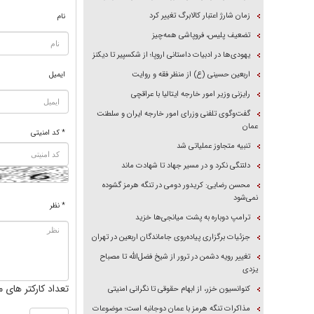
زمان شارژ اعتبار کالابرگ تغییر کرد
نام
تضعیف پلیس، فروپاشی همه‌چیز
یهودی‌ها در ادبیات داستانی اروپا؛ از شکسپیر تا دیکنز
اربعین حسینی (ع) از منظر فقه و روایت
ایمیل
رایزنی وزیر امور خارجه ایتالیا با عراقچی
گفت‌وگوی تلفنی وزرای امور خارجه ایران و سلطنت
عمان
* کد امنیتی
تنبیه متجاوز عملیاتی شد
دلتنگی نکرد و در مسیر جهاد تا شهادت ماند
محسن رضایی: کریدور دومی در تنگه هرمز گشوده
نمی‌شود
* نظر
ترامپ دوباره به پشت میانجی‌ها خزید
جزئیات برگزاری پیاده‌روی جاماندگان اربعین در تهران
تغییر رویه دشمن در ترور از شیخ فضل‌الله تا مصباح
یزدی
تعداد کارکتر های م
کنوانسیون خزر، از ابهام حقوقی تا نگرانی امنیتی
مذاکرات تنگه هرمز با عمان دوجانبه است؛ موضوعات