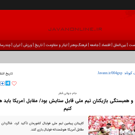
|
|
|
|
|
|
|
|
|
ست
بين‌الملل
اقتصاد
جامعه
فرهنگ‌و‌هنر
ایثار و مقاومت
تاریخ
ورزش
ايران
چندرسان
 کوتاه:
تاریخ انتش
جام جهانی قطر
و همبستگی بازیکنان تیم ملی قابل ستایش بود/ مقابل آمریکا باید 
کنیم
کاپیتان پیشین تیم ملی فوتبال کشورمان تأکید کرد، شاگردان ک
مقابل آمریکا هوشمندانه فوتبال بازی کنند.