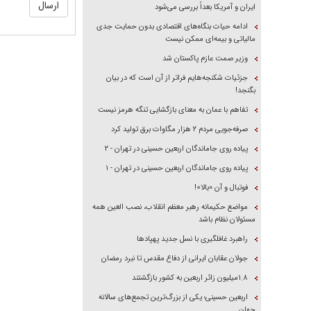
ایران و آمریکا بعداً بررسی می‌شود
ادامه حیات بنگاه‌های اقتصادی بدون حمایت جدی
مالیاتی و بیمه‌ای ممکن نیست
وزیر صمت عازم پاکستان شد
جزئیات شکنجه‌هایم فراتر از آن است که در بیان
بگنجد!
تفاهم با عمان به معنای بازگشایی تنگه هرمز نیست
صرفه‌جویی مردم ۲ هزار مگاوات برق تولید کرد
پیاده روی جاماندگان اربعین حسینی در تهران - ۲
پیاده روی جاماندگان اربعین حسینی در تهران - ۱
فوتبال و آن «بالا»!
مواضع حکیمانه رهبر معظم انقلاب، نصب العین همه
مسئولان نظام باشد
راهبرد غافلگیری با نسل جدید پهپاد‌ها
جولان عقابان ایرانی از دفاع مقدس تا نبرد رمضان
۱.۸میلیون زائر اربعین به کشور بازگشتند
اربعین حسینی؛ یکی از بزرگ‌ترین تجمع‌های سالانه
جهان