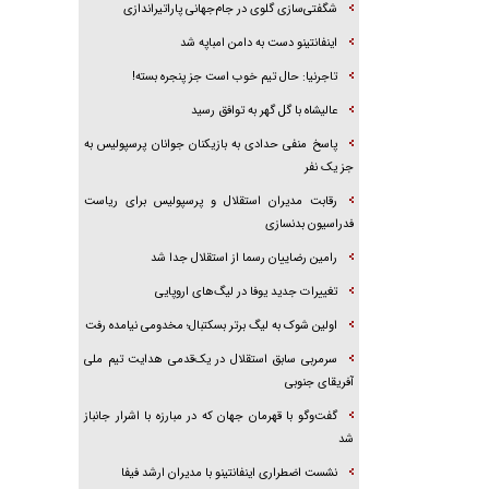
شگفتی‌سازی گلوی در جام‌جهانی پاراتیراندازی
اینفانتینو دست به دامن امباپه شد
تاجرنیا: حال تیم خوب است جز پنجره بسته!
عالیشاه با گل گهر به توافق رسید
پاسخ منفی حدادی به بازیکنان جوانان پرسپولیس به
جز یک نفر
رقابت مدیران استقلال و پرسپولیس برای ریاست
فدراسیون بدنسازی
رامین رضاییان رسما از استقلال جدا شد
تغییرات جدید یوفا در لیگ‌های اروپایی
اولین شوک به لیگ برتر بسکتبال؛ مخدومی نیامده رفت
سرمربی سابق استقلال در یک‌قدمی هدایت تیم ملی
آفریقای جنوبی
گفت‌وگو با قهرمان جهان که در مبارزه با اشرار جانباز
شد
نشست اضطراری اینفانتینو با مدیران ارشد فیفا