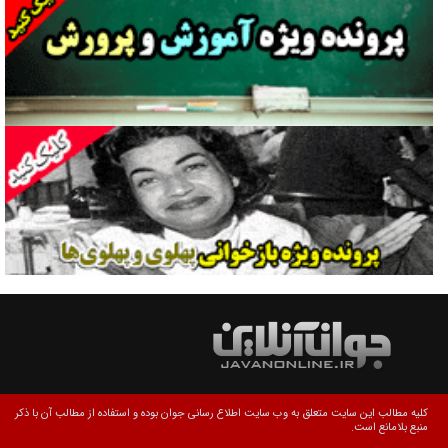
گفت‌وگو با آیت‌الله جاودان/ جفای مخالفان مکانت معنوی رهبر شهید را
ارتقا می‌داد
راننده مست به قانون می‌خندد
همه آقای دوربینی شده‌ایم!
قصه ناتمام سرویس مدارس
آیا مقاومت فلسطین خلع‌سلاح می‌شود؟
الگوی وحدت‌آفرین در ادراک سیاست خارجی
گفتگوی دکتر اخوان مدیرمسئول روزنامه جوان با برنامه تلویزیونی «نبرد
هرمز»
امام حسین (ع) کشته سیرت‌های عصر جاهلی شد
کلیه مطالب این سایت متعلق به وب سایت اطلاع رسانی جوان بوده و استفاده از مطالب آن با ذکر
منبع بلامانع است.
فریاد‌ها و ناله‌های دوستان مبارزدلم را آتش می‌زد