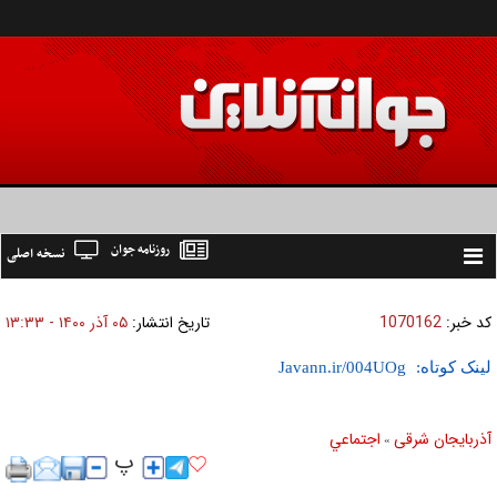
روزنامه جوان
نسخه اصلی
Toggle
navigation
کد خبر:
1070162
تاریخ انتشار:
۰۵ آذر ۱۴۰۰ - ۱۳:۳۳
لینک کوتاه:
آذربایجان شرقی
اجتماعي
»