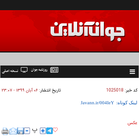
روزنامه جوان
نسخه اصلی
Toggle
navigation
کد خبر:
1025018
تاریخ انتشار:
۰۶ آبان ۱۳۹۹ - ۲۳:۰۷
لینک کوتاه:
عکس