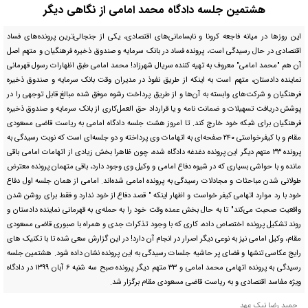
هشتمین جلسه دادگاه محمد امامی از نگاهی ديگر
این روز‌ها در میانه فاجعه کرونا و نابسامانی‌های اقتصادی، یکی از جنجالی‌ترین پرونده‌های فساد
اقتصادی در حال رسیدگی است، پرونده فساد در بانک سرمایه و صندوق ذخیره فرهنگیان و متهم اصل
آن هم "محمد امامی" معروف به تهیه کننده سریال شهرزاد! محمد امامی طبق اظهارات رسول قهرمانی
نماینده دادستان، متهم است به اینکه از طریق نفوذ در مدیران وقت بانک سرمایه و صندوق ذخیره
فرهنگیان و شرکت‌های وابسته به آن‌ها و از طریق پرداخت رشوه موفق شده مبالغ قابل توجهی را در
پوشش دریافت تسهیلات و ضمانت نامه و یا قرارداد حق العمل‌کاری از بانک سرمایه و صندوق ذخیره
فرهنگیان برای شبکه خود خارج کند. تا امروز هشت جلسه دادگاه امامی به ریاست قاضی مسعودی
مقام و با کیفرخواستی ۲۴۰ صفحه‌ای به اتهامات وی پرداخته و دو جلسه‌ای است که نوبت رسیدگی به
پرونده ۳۳ متهم دیگر این پرونده دغدغه دادگاه شده، چون ظاهرا بخش زیادی از اتهامات امامی باقی
مانده و با حواشی بسیاری که در شیوه دفاع امامی و وکیل وی وجود دارد، باقی متهمان پرونده معترض
طولانی شدن مباحثات و مجادلات رسیدگی به پرونده امامی شده‌اند. امامی از همان جلسه اول دفاع
خود با رد موارد اتهامی کیفر خواست و اظهار اینکه " قصد دفاع از خود ندارد و فقط برای روشن شدن
واقعیت صحبت می‌کند" تا به حال بخش عمده وقت خود را به حمله‌ی به قهرمانی نماینده دادستان و
روند تشکیل پرونده اختصاص داده، کاری که با وجود تذکرات جدی و همراه با صبوری قاضی مسعودی
مقام، وکیل امامی نیز به نوعی دیگر اصرار در انجام آن دارد! در این گزارش سعی شده تا با تکنیک های
رایج عکاسی تنشها و فضای پر حاشیه جلسات رسیدگی به این پرونده نشان داده شود. هشتمین جلسه
رسیدگی به پرونده اتهامی محمد امامی و ۳۳ متهم دیگر پرونده صبح سه شنبه ۶ آبان ۱۳۹۹ در دادگاه
ویژه مفاسد اقتصادی و به ریاست قاضی مسعودی مقام برگزار شد.
حمید رضا نیک عهد