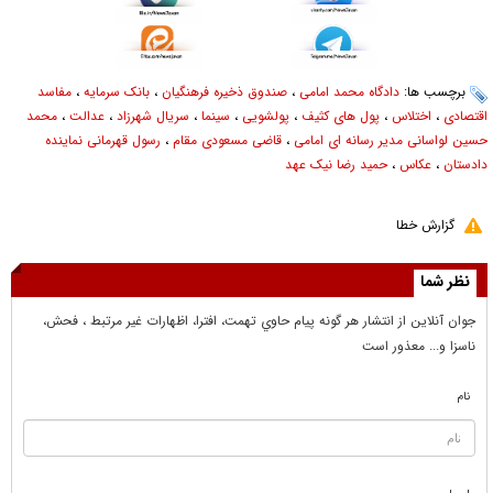
برچسب ها:
دادگاه محمد امامی
،
صندوق ذخیره فرهنگیان
،
بانک سرمایه
،
مفاسد
اقتصادی
،
اختلاس
،
پول های کثیف
،
پولشویی
،
سینما
،
سریال شهرزاد
،
عدالت
،
محمد
حسین لواسانی مدیر رسانه ای امامی
،
قاضی مسعودی مقام
،
رسول قهرمانی نماینده
دادستان
،
عکاس
،
حمید رضا نیک عهد
گزارش خطا
نظر شما
جوان آنلاين از انتشار هر گونه پيام حاوي تهمت، افترا، اظهارات غير مرتبط ، فحش،
ناسزا و... معذور است
نام