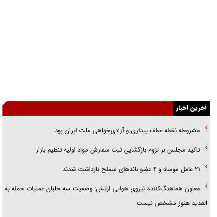
راهبرد غافلگیری با نسل جدید پهپاد‌ها
جنجال پزشکان تقلبی در صنعت زیبایی
یهودی‌ها در ادبیات داستانی اروپا؛ از شکسپیر تا دیکنز
گفت‌وگو با خواهر یکی از شهدای جنگ رمضان/ خواهرم فرمانده جهادی و
اهل خدمت بی‌منت بود
آخرین اخبار
جزئیات شکنجه‌هایم فراتر از آن است که در بیان بگنجد!
مشروطه نقطه عطف بیداری و آزادی‌خواهی ملت ایران بود
گزارش «جوان» از قوانین سخت‌گیرانه ۶ قاره در برابر یورش به پاسگاه‌های
پلیس
تاکید مجلس بر لزوم بازگشایی ثبت سفارش مواد اولیه تنظیم بازار
تحلیل ابعاد پیام رهبر انقلاب به حزب‌الله/ مقاومت نقشه راه آینده غرب آسیا
۲۱ عامل موساد و ۴ عضو باند‌های مسلح بازداشت شدند
معاون هماهنگ‌کننده نیروی هوایی ارتش: وضعیت سه خلبان عملیات حمله به
العدید هنوز مشخص نیست