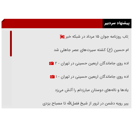
پیشنهاد سردبیر
بازتاب روزنامه جوان ۱۵ مرداد در شبکه خبر
امام حسین (ع) کشته سیرت‌های عصر جاهلی شد
پیاده روی جاماندگان اربعین حسینی در تهران - ۲
پیاده روی جاماندگان اربعین حسینی در تهران - ۱
فریاد‌ها و ناله‌های دوستان مبارزدلم را آتش می‌زد
تغییر رویه دشمن در ترور از شیخ فضل‌الله تا مصباح یزدی
خرید قسطی اولش خنده و آخرش گریه است!
فوتبال و آن «بالا»!