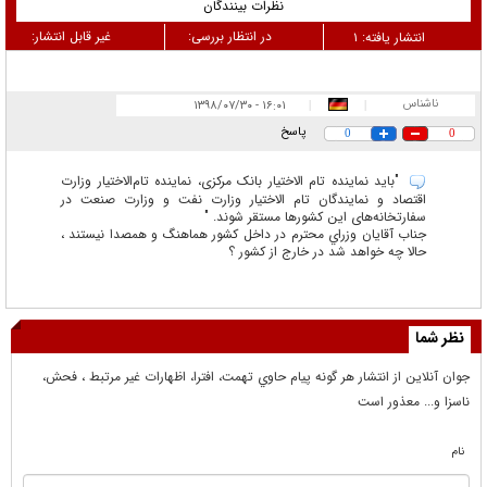
نظرات بینندگان
در انتظار بررسی:
غیر قابل انتشار:
انتشار یافته:
۱
ناشناس
۱۶:۰۱ - ۱۳۹۸/۰۷/۳۰
|
|
پاسخ
0
0
"باید نماینده تام الاختیار بانک مرکزی، نماینده تام‌الاختیار وزارت
اقتصاد و نمایندگان تام الاختیار وزارت نفت و وزارت صنعت در
سفارتخانه‌های این کشور‌ها مستقر شوند. "
جناب آقايان وزراي محترم در داخل كشور هماهنگ و همصدا نيستند ،
حالا چه خواهد شد در خارج از كشور ؟
نظر شما
جوان آنلاين از انتشار هر گونه پيام حاوي تهمت، افترا، اظهارات غير مرتبط ، فحش،
ناسزا و... معذور است
نام