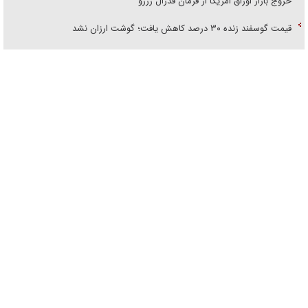
خروج بازار اوراق امریکا از فرمان فدرال رزرو
قیمت گوسفند زنده ۳۰ درصد کاهش یافت؛ گوشت ارزان نشد