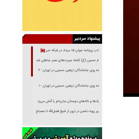
پیشنهاد سردبیر
بازتاب روزنامه جوان ۱۵ مرداد در شبکه خبر
امام حسین (ع) کشته سیرت‌های عصر جاهلی شد
پیاده روی جاماندگان اربعین حسینی در تهران - ۲
پیاده روی جاماندگان اربعین حسینی در تهران - ۱
فریاد‌ها و ناله‌های دوستان مبارزدلم را آتش می‌زد
تغییر رویه دشمن در ترور از شیخ فضل‌الله تا مصباح
یزدی
خرید قسطی اولش خنده و آخرش گریه است!
فوتبال و آن «بالا»!