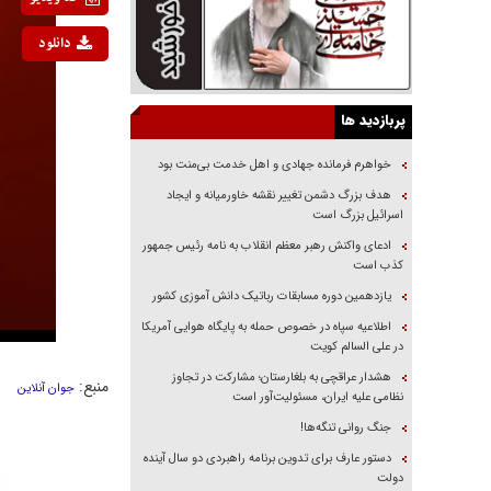
دانلود
پربازدید ها
خواهرم فرمانده جهادی و اهل خدمت بی‌منت بود
هدف بزرگ دشمن تغییر نقشه خاورمیانه و ایجاد
اسرائیل بزرگ است
ادعای واکنش رهبر معظم انقلاب به نامه رئیس جمهور
کذب است
یازدهمین دوره مسابقات رباتیک دانش آموزی کشور
اطلاعیه سپاه در خصوص حمله به پایگاه هوایی آمریکا
در علی السالم کویت
هشدار عراقچی به بلغارستان؛ مشارکت در تجاوز
منبع:
جوان آنلاین
نظامی علیه ایران، مسئولیت‌آور است
جنگ روانی تنگه‌ها!
دستور عارف برای تدوین برنامه راهبردی دو سال آینده
دولت