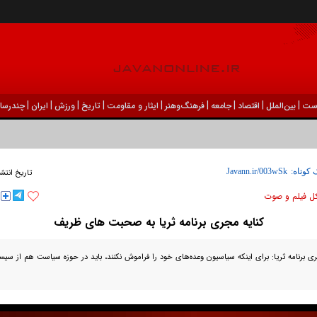
|
|
|
|
|
|
|
|
|
ست
بين‌الملل
اقتصاد
جامعه
فرهنگ‌و‌هنر
ایثار و مقاومت
تاریخ
ورزش
ايران
چندرسان
 کوتاه:
تاریخ انتشا
ل فیلم و صوت
کنایه مجری برنامه ثریا به صحبت های ظریف
رنامه ثریا: برای اینکه سیاسیون وعده‌های خود را فراموش نکنند، باید در حوزه سیاست هم از سیس