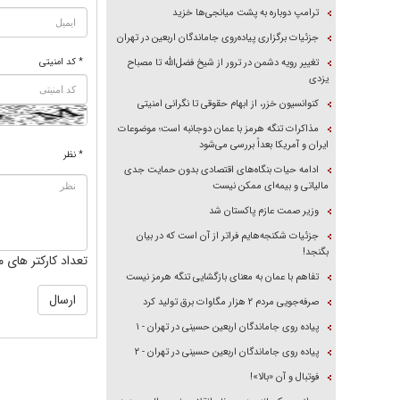
ترامپ دوباره به پشت میانجی‌ها خزید
جزئیات برگزاری پیاده‌روی جاماندگان اربعین در تهران
* کد امنیتی
تغییر رویه دشمن در ترور از شیخ فضل‌الله تا مصباح
یزدی
کنوانسیون خزر، از ابهام حقوقی تا نگرانی امنیتی
مذاکرات تنگه هرمز با عمان دوجانبه است؛ موضوعات
ایران و آمریکا بعداً بررسی می‌شود
* نظر
ادامه حیات بنگاه‌های اقتصادی بدون حمایت جدی
مالیاتی و بیمه‌ای ممکن نیست
وزیر صمت عازم پاکستان شد
جزئیات شکنجه‌هایم فراتر از آن است که در بیان
بگنجد!
تعداد کارکتر های م
تفاهم با عمان به معنای بازگشایی تنگه هرمز نیست
صرفه‌جویی مردم ۲ هزار مگاوات برق تولید کرد
پیاده روی جاماندگان اربعین حسینی در تهران - ۱
پیاده روی جاماندگان اربعین حسینی در تهران - ۲
فوتبال و آن «بالا»!