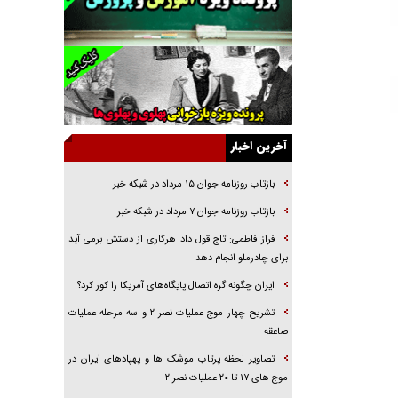
راهبرد غافلگیری با نسل جدید پهپاد‌ها
جنجال پزشکان تقلبی در صنعت زیبایی
یهودی‌ها در ادبیات داستانی اروپا؛ از شکسپیر تا
دیکنز
گفت‌وگو با خواهر یکی از شهدای جنگ رمضان/
خواهرم فرمانده جهادی و اهل خدمت بی‌منت بود
آخرین اخبار
جزئیات شکنجه‌هایم فراتر از آن است که در بیان
بگنجد!
بازتاب روزنامه جوان ۱۵ مرداد در شبکه خبر
گزارش «جوان» از قوانین سخت‌گیرانه ۶ قاره در
بازتاب روزنامه جوان ۷ مرداد در شبکه خبر
برابر یورش به پاسگاه‌های پلیس
فراز فاطمی: تاج قول داد هرکاری از دستش برمی آید
تحلیل ابعاد پیام رهبر انقلاب به حزب‌الله/ مقاومت
برای چادرملو انجام دهد
نقشه راه آینده غرب آسیا
ایران چگونه گره اتصال پایگاه‌های آمریکا را کور کرد؟
تشریح چهار موج عملیات نصر ۲ و سه مرحله عملیات
صاعقه
تصاویر لحظه پرتاب موشک ها و پهپادهای ایران در
موج های ۱۷ تا ۲۰ عملیات نصر ۲