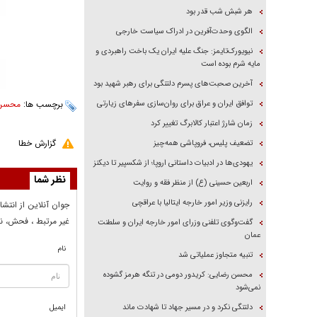
هر شبش شب قدر بود
الگوی وحدت‌آفرین در ادراک سیاست خارجی
نیویورک‌تایمز: جنگ علیه ایران یک باخت راهبردی و
مایه شرم بوده است
آخرین صحبت‌های پسرم دلتنگی برای رهبر شهید بود
توافق ایران و عراق برای روان‌سازی سفر‌های زیارتی
برچسب ها:
محسن
زمان شارژ اعتبار کالابرگ تغییر کرد
گزارش خطا
تضعیف پلیس، فروپاشی همه‌چیز
یهودی‌ها در ادبیات داستانی اروپا؛ از شکسپیر تا دیکنز
نظر شما
اربعین حسینی (ع) از منظر فقه و روایت
رایزنی وزیر امور خارجه ایتالیا با عراقچی
جوان آنلاين از انتشا
غير مرتبط ، فحش، نا
گفت‌وگوی تلفنی وزرای امور خارجه ایران و سلطنت
عمان
نام
تنبیه متجاوز عملیاتی شد
محسن رضایی: کریدور دومی در تنگه هرمز گشوده
نمی‌شود
دلتنگی نکرد و در مسیر جهاد تا شهادت ماند
ایمیل