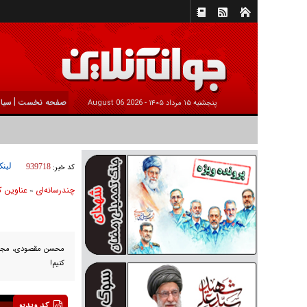
|
صفحه نخست
سیا
پنجشنبه ۱۵ مرداد ۱۴۰۵ -
2026 August 06
لینک
کد خبر:
939718
چندرسانه‌ای
عناوین ک
»
محسن مقصودی، مجری ب
کنیم!
کد ویدیو