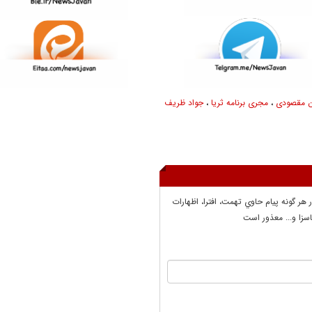
 مقصودی
،
مجری برنامه ثریا
،
جواد ظریف
ر هر گونه پيام حاوي تهمت، افترا، اظهارات
سزا و... معذور است