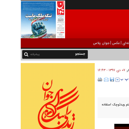
|
|
ه‌ای
عکس
جوان پلاس
پیشرفته
۰۷ دی ۱۳۹۷ - ۱۶:۴۳
ر:
تم ویدئوچک استفاده