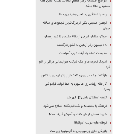
مواضع حکیمانه رهبر معظم انقلاب، نصب العین همه
مسئولان نظام باشد
راهبرد غافلگیری با نسل جدید پهپاد‌ها
اربعین حسینی؛ یکی از بزرگ‌ترین تجمع‌های سالانه
جهان
جولان عقابان ایرانی از دفاع مقدس تا نبرد رمضان
۱.۸میلیون زائر اربعین به کشور بازگشتند
مقاومت نقشه راه آینده غرب آسیاست
آمریکا تحریم‌های یک شرکت هواپیمایی عراقی را لغو
کرد
بازگشت یک میلیون و ۹۷۴ هزار زائر اربعین به کشور
کارخانه رؤیاسازی هالیوود به خط تولید فراموشی
رسید
گزینه استقلال راهی گل گهر شد
فرهنگ با بخشنامه و نگاه قیم‌مآبانه اصلاح نمی‌شود
خرید قسطی اولش خنده و آخرش گریه است!
توطئه علیه دولت اسپانیا؟!
بازیکن سابق پرسپولیس به آلومینیوم پیوست