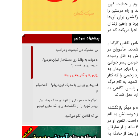
جرم و جنایت غرق
د و راه درستی را
ازگشتی برای آن‌ها
رد و راهی زندان
جرا می‌کند که در
پیشنهاد سردبیر
۲ آبان‌ماه امسال مأموران کلانتری‌۱۴۸ انقلاب با تماس تلفنی کارکنان
دند. مأموران در
رقص مشترک دن کیشوت و ترامپ
به پهلویش به قتل رسیده
دنده دولت به واگذاری مسئله‌دار ایران‌خودرو/
 کرده جسد خونین پسر جوانی
خصوصی‌سازی یا انحصار؟
را برای درمان به
 زخمی را که کنار
غریزه‌ی بقا و آقای باقی و رفقا
 شدید به کام مرگ
جراحی‌های زیبایی با مدرک فوق‌دیپلم! + گفت‌وگو
م پلیس آگاهی به
با متهم
ارد عمل شدند.
گفت‌وگو با همسر یکی از شهدای جنگ رمضان/
پیکر بی‌سر شهید را از انگشت‌های پا شناسایی کردیم
ن‌ماه از خانه‌اش خارج شده و دیگر بازنگشته
همراه یکی از دوستانش به نام
نسلی که آنلاین الگو می‌گیرد
ه است. تلفن او در
گفت‌وگو با آیت‌الله جاودان/ جفای مخالفان مکانت
این مدت خاموش بود و دوستانش هم از او بی‌خبر بودند. بدین ترتیب مأموران، مراد را که مرد ۳۴‌ساله و از سارقان
معنوی رهبر شهید را ارتقا می‌داد
ار دادند تا اینکه دریافتند وی ۲۸‌آبان‌ماه یک روز بعد از حادثه به