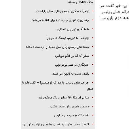
جنگ شناختی هستند
 این خبر گفت: در
جرائم جنایی پلیس
ترافیک سنگین در محورهای اصلی پایتخت
به دوم بازپرسی
چند پروژه شهری جدید در تهران افتتاح می‌شود
همه آقای دوربینی شده‌ایم!
نزدیک، اما دوریم، فرسنگ‌ها دورتر!
رسانه‌های رسمی زبان نسل جدید را از دست داده‌اند
نسلی که آنلاین الگو می‌گیرد
‌خبرنگاری در عصر بی‌توجهی
راننده مست به قانون می‌خندد
جراحی‌های زیبایی با مدرک فوق‌دیپلم! + گفت‌وگو با
متهم
متا در امریکا ۹۴۲ میلیون دلار محکوم شد
دستمزد دلاری برای هنجارشکنی
قصه ناتمام سرویس مدارس
انسداد مسیر جنوب به شمال چالوس و آزادراه تهران–