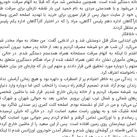
نه دستگیر شده است. همچنین مشخص شد مراد که قبلاً به اتهام سرقت خودرو
د می‌شود و با همدستی مردی به نام حمید این بار نقشه تازه‌ای برای سرقت طرا
 خود از سایت دیوار پس از قرار صوری برای خرید با تهدید اسلحه کمری وسای
 کارآگاهان اداره دهم پلیس آگاهی، مراد را که در اختیار کارآگاهان اداره یکم پلی
م منتقل کردند.
 خلافکار
های ابتدایی منکر قتل دوستش شد و در ادعایی گفت: من معتاد به مواد مخدر ش
کرد. آن شب هر دو شیشه مصرف کردیم و بعد از خانه پدر سعید بیرون آمدیم 
شتم تا اینکه به اتهام سرقت مسلحانه همراه همدستم دستگیر شدم. در حالی ک
های مأموران نشان داد تلفن همراه کشف شده از مراد هنگام دستگیری متعلق به 
 متهم را دوباره مورد تحقیق فنی قرار دادند و متهم این بار که چاره‌ای جز بیان ح
خواسته اعتراف کرد.
 زندگی من به خاطر اعتیادم پر از اضطراب و دلهره بود و هیچ زمانی آرامش ندا
زندان بودم آزاد شدم. تصمیم گرفتم راه درست را انتخاب کنم، اما دوباره وارد دنیا
 شیشه مصرف کردیم و از خانه پدرش خارج شدیم. قرار شد با ماشین شخصی‌
ن‌های شمالی و شمال غرب تهران برویم. ساعتی بعد به حوالی شهران و شهرک
ی می‌کرد و من در کنار او نشسته بودم. اسلحه کلت کمری زیر صندلی شاگرد بود ک
سلحه شلیک شد و به پهلوی راست سعید اصابت کرد. در حالی که خیلی ترسیده 
ی رساندم و با اورژانس تماس گرفتم و اعلام کردم پسر جوانی مورد اصابت گلوله 
۱متری در اصلی بیمارستان روی زمین افتاده است. پس از این سعید را از ماشین خارج کرد
ا کمی فاصله در گوشه‌ای پنهان شدم و منتظر آمدن خودروی اورژانس شدم تا اینک
بیمارستان منتقل کرد و من هم از محل گریختم.