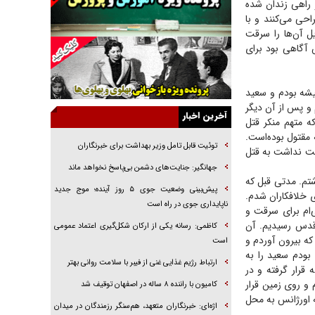
 راهی زندان شده
راننده مست به قانون می‌خندد
حی می‌کنند و با
همه آقای دوربینی شده‌ایم!
ل آن‌ها را سرقت
س آگاهی بود برای
قصه ناتمام سرویس مدارس
آیا مقاومت فلسطین خلع‌سلاح می‌شود؟
یشه بودم و سعید
الگوی وحدت‌آفرین در ادراک سیاست خارجی
و پس از آن دیگر
آخرین اخبار
گفتگوی دکتر اخوان مدیرمسئول روزنامه جوان با
ه متهم منکر قتل
برنامه تلویزیونی «نبرد هرمز»
مقتول بوده‌است.
توئیت قابل تامل وزیر بهداشت برای خبرنگاران
قیقت نداشت به قتل
امام حسین (ع) کشته سیرت‌های عصر جاهلی شد
جهانگیر: جنایت‌های دشمن بی‌پاسخ نخواهد ماند
فریاد‌ها و ناله‌های دوستان مبارزدلم را آتش می‌زد
شتم. مدتی قبل که
پیش‌بینی وضعیت جوی ۵ روز آینده؛ موج جدید
ی خلافکاران شدم.
ناپایداری جوی در راه است
ام برای سرقت و
 قدس رسیدیم. آن
کاظمی: رسانه یکی از ارکان شکل‌گیری اعتماد عمومی
ه بیرون آوردم و
است
بودم سعید را به
ارتباط رژیم غذایی غنی از فیبر با سلامت روانی بهتر
قرار گرفته و در
م و روی زمین قرار
کامیون با راننده ۸ ساله در اصفهان توقیف شد
ه اورژانس به محل
اژه‌ای: خبرنگاران متعهد، هم‌سنگر رزمندگان در میدان