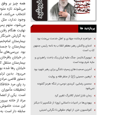
همه چیز بر وفق م
می‌شوند تازه متوج
انتخاب می‌کنند، ام
وجود ندارد، مثل 
می‌شود، متهم پس ا
پربازدید ها
نهایت هنگام رفتن 
خواهرم فرمانده جهادی و اهل خدمت بی‌منت بود
بیمارستان امام‌خ
ادعای واکنش رهبر معظم انقلاب به نامه رئیس جمهور
کذب است
در خیابان باقرخان
نیویورک‌تایمز: جنگ علیه ایران یک باخت راهبردی و
بیمارستان منتقل ک
مایه شرم بوده است
خیابان رها شده بو
آخرین صحبت‌های پسرم دلتنگی برای رهبر شهید بود
می‌رود. بدین ترت
اربعین حسینی (ع) از منظر فقه و روایت
دستور قاضی مرادی،
رد پای مرد خلافکار
محسن رضایی: کریدور دومی در تنگه هرمز گشوده
نمی‌شود
زمان شارژ اعتبار کالابرگ تغییر کرد
مراد از خانه بیرون
یهودی‌ها در ادبیات داستانی اروپا؛ از شکسپیر تا دیکنز
کنوانسیون خزر، از ابهام حقوقی تا نگرانی امنیتی