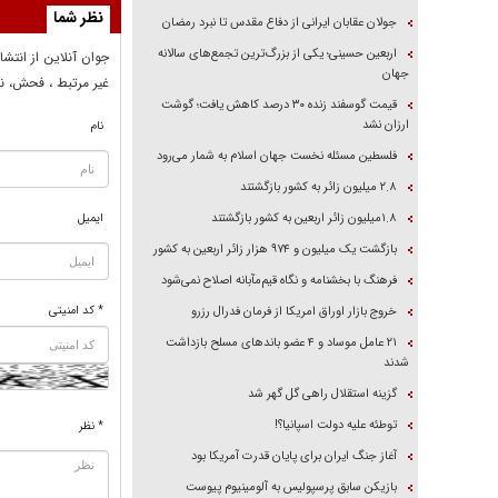
نظر شما
جولان عقابان ایرانی از دفاع مقدس تا نبرد رمضان
اربعین حسینی؛ یکی از بزرگ‌ترین تجمع‌های سالانه
جوان آنلاين از انتشا
جهان
غير مرتبط ، فحش، نا
قیمت گوسفند زنده ۳۰ درصد کاهش یافت؛ گوشت
ارزان نشد
نام
فلسطین مسئله نخست جهان اسلام به شمار می‌رود
۲.۸ میلیون زائر به کشور بازگشتند
۱.۸میلیون زائر اربعین به کشور بازگشتند
ایمیل
بازگشت یک میلیون و ۹۷۴ هزار زائر اربعین به کشور
فرهنگ با بخشنامه و نگاه قیم‌مآبانه اصلاح نمی‌شود
* کد امنیتی
خروج بازار اوراق امریکا از فرمان فدرال رزرو
۲۱ عامل موساد و ۴ عضو باند‌های مسلح بازداشت
شدند
گزینه استقلال راهی گل گهر شد
توطئه علیه دولت اسپانیا؟!
* نظر
آغاز جنگ ایران برای پایان قدرت آمریکا بود
بازیکن سابق پرسپولیس به آلومینیوم پیوست