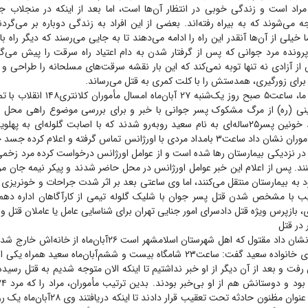
راد است و زندگی خوبی در انتظار آن‌ها است، اما بعد از اینکه در منجلاب 
ه می‌شوند که به بیراه رفته‌اند. بعضی از این افراد به زندگی دوباره بر می‌گردن
ا خیلی از آن‌ها آنقدر این راه را ادامه می‌دهند تا به جایی می‌رسند که دیگر راه ب
پرونده مرد جوانی که پس از گرفتار شدن به دام اعتیاد راه سرقت را پیش می‌گی
ز آزادی نه تنها توبه نمی‌کند که این بار نقشه سرقت‌های مسلحانه را طراحی و ا
برای زورگیری، همدستش را با کلت کمری به قتل می‌رساند.
به گزارش خبرنگار ما، ساعت‌۵ صبح روز یک‌شنبه ۷
مینی (ره) از مرگ مشکوک پسر جوانی با خبر و برای بررسی موضوع راهی محل ش
بیمارستان با جسد خونین پسر‌۲۵‌ساله‌ای به نام سعید روبه‌رو شدند که با اصابت گلوله‌ای 
بود. بررسی‌های مأموران نشان داد ساعت‌۳ بامداد مردی با اورژانس تماس گرفته و اعلام
 در نزدیکی بیمارستان رها شده است و از عوامل اورژانس درخواست کرده مرد زخمی 
نند. پس از اعلام این خبر عوامل اورژانس در محل حاضر شدند و پیکر نیمه جان مرد
د به بیمارستان منتقل می‌کنند، اما وی ساعتی بعد بر اثر شدت جراحات و خونریزی
یب با مشخص شدن قتل پسر جوان با شلیک گلوله تیمی از کارآگاهان اداره ده
 بازپرس ویژه قتل دادسرای امور جنایی تهران برای شناسایی عامل یا عاملان قتل و
 در قتل
تحقیقات مأموران نشان داد مقتول که اهل شهرستان اسلامشهر است ۲۶‌آبا
است. یکی از اعضای خانواده سعید گفت: ساعت‌۲۳ شامگاه بیست و ششم‌آبان‌ماه سعید 
 رفت و بعد از آن دیگر از او خبر نداشتیم تا اینکه الان متوجه شدیم به قتل رسید
سابقه دار است به عنوان مظنون حادثه تحت تعقیب قر