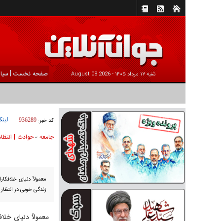
|
صفحه نخست
سیا
شنبه ۱۷ مرداد ۱۴۰۵ -
2026 August 08
لینک
کد خبر:
936289
جامعه
حوادث | انتظا
»
معمولاً دنیای خلافکار
زندگی خوبی در انتظار آ
معمولاً دنیای خلاف