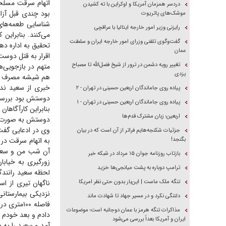
اتهام سرقت مسلحا
دردسر همزمان آمریکا و اوکراین با ته کشیدن
بود چندی قبل آزا
موشک‌های پاتریوت
شناسایی طعمه‌های
رایزنی وزیر امور خارجه ایتالیا با عراقچی
می‌کنند. بنابراین
گفت‌وگوی تلفنی وزرای امور خارجه ایران و سلطنت
تحقیق به اداره ده
عمان
اقرار به قتل دوست
تغییر رویه دشمن در ترور از شیخ فضل‌الله تا مصباح
متهم در بازجویی‌
یزدی
هم شیشه مصرف می‌
خبری از سعید ندا
پیاده روی جاماندگان اربعین حسینی در تهران - ۲
دوستش بود بررسی‌
پیاده روی جاماندگان اربعین حسینی در تهران - ۱
بنابراین کارآگاهان
اربعین؛ زبان مشترک قدم‌ها
دوستش به صورت نا
وی در ادعایی گفت:
جزئیات شکنجه‌هایم فراتر از آن است که در بیان
بگنجد!
به اتهام سرقت در 
آن شب من و سعید
بازتاب روزنامه جوان ۱۵ مرداد در شبکه خبر
زورگیری به خیابا
ترامپ دوباره به پشت میانجی‌ها خزید
لحظه سعید رانندگ
تنگه ملک ماست | این‌بار بدون حتی نظر امریکا
ناگهان تیری از ا
نزدیکی بیمارستان
دلتنگی نکرد و در مسیر جهاد تا شهادت ماند
فاصله ۰۰‌
مذاکرات تنگه هرمز با عمان دوجانبه است؛ موضوعات
دادم و بعد خودم ب
ایران و آمریکا بعداً بررسی می‌شود
آمد و سعید را به 