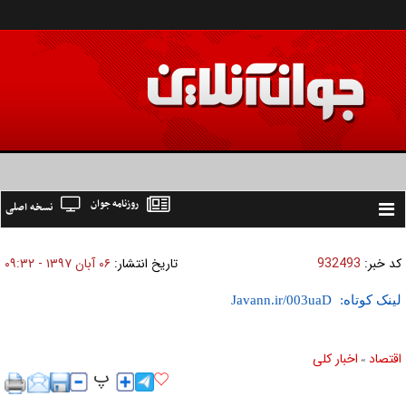
روزنامه جوان
نسخه اصلی
Toggle
navigation
کد خبر:
932493
تاریخ انتشار:
۰۶ آبان ۱۳۹۷ - ۰۹:۳۲
لینک کوتاه:
اقتصاد
اخبار کلی
»