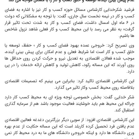
عدم پیش بینی آینده، توسعه و خلق کسب و کار را با مشکل مواجه می کند
فرشید شکرخدایی کارشناس مسائل حوزه کسب و کار نیز با اشاره به فضای
کسب و کار در نیمه نخست سال جاری، گفت: با توجه به مشکلاتی که دولت
در ۶ ماه اول امسال داشت، فضای کسب و کار به شدت تحت تاثیر قرار
گرفت؛ به نظر می رسد با این محیط کسب و کار فعلی شاهد نزول شاخص
ها باشیم.
وی تصریح کرد: خروجی عمده بهبود فضای کسب و کار ؛ حفظ، توسعه یا
خلق کسب و کار است اما شرایط فعلی و عدم امکان برای پیش بینی آینده،
موجب شده فعالان اقتصادی به تعدیل نیرو و حرکت کردن روی حداقل ها
روی آورند که این مساله رکود، کاهش تولید و کاهش ارائه خدمات را در پی
دارد.
این کارشناس اقتصادی تاکید کرد: بنابراین می بینیم که تصمیمات اقتصادی
بلافاصله روی محیط کسب وکار تاثیر می گذارد.
شکر خدایی گفت: بخش خصوصی توجه ویژه ای به محیط کسب کار دارد
چراکه این محیط هم باید خوشایند فعالیت موجود باشد هم از سرمایه گذاری
استقبال کند.
این کارشناس اقتصادی افزود: از سویی دیگر بزرگترین دغدغه فعالین اقتصادی
عدم یافتن فرد تحصیل کرده کاربلد است که این مساله حکایت از عدم بهره
وری دانشگاه ها دارد و اینکه خروجی دانشگاه های ما به درد محیط کار نمی