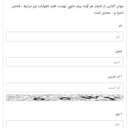
جوان آنلاين از انتشار هر گونه پيام حاوي تهمت، افترا، اظهارات غير مرتبط ، فحش،
ناسزا و... معذور است
نام
ایمیل
* کد امنیتی
* نظر