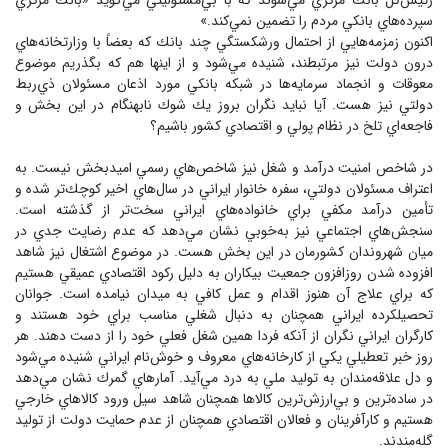
رئيس‌كل بانك مركزي مي‌شوند كه با بي‌مسئوليتي مي‌گويد «بانك مركزي
سپرده‌هاي بانكي مردم را تضمين نمي‌كند.»
اكنون زمزمه‌هايي از احتمال ورشكستگي چند بانك كه بعضاً با وزارتخانه‌هاي
درون دولت نيز مرتبطند، شنيده مي‌شود و از اينها هم كه بگذريم موضوع
معوقات و انجماد سرمايه‌ها در شبكه بانكي مورد اذعان مسئولان ذي‌ربط
دولتي نيز هست. آيا نبايد نگران بروز يك شوك نابهنگام در اين بخش و
فاجعه‌اي تلخ در نظام پولي و اقتصادي كشور باشيم؟
در شاخص امنيت درآمد و شغل نيز شاخص‌هاي رسمي اميدبخش نيست. به
اعتراف مسئولان دولتي، سفره خانوار ايراني در سال‌هاي اخير كوچك‌تر شده و
تأمين درآمد مكفي براي خانواده‌هاي ايراني سخت‌تر از گذشته است.
سنجش‌هاي اجتماعي نيز به‌خوبي نشان مي‌دهد كه عدم رضايت جدي در
ميان شهروندان كشورمان در اين بخش هست. در موضوع اشتغال نيز شاهد
افزوده شدن روزافزون جمعيت بيكاران به دليل ركود اقتصادي عميقي هستيم
كه براي علاج آن هنوز اقدام و عمل كافي به ميدان نيامده است. جوانان
تحصيلكرده ايراني همچنان به دنبال شغلي مناسب براي خود هستند و
كارگران ايراني نگران از آنكه فردا همين شغل فعلي خود را از دست دهند. هر
روز خبر تعطيلي يكي از كارخانه‌هاي معروف و خوش‌نام ايراني شنيده مي‌شود
و دل علاقه‌مندان به توليد ملي به درد مي‌آيد. آمارهاي گمرك نشان مي‌دهد
در ساده‌ترين و بي‌ارزش‌ترين كالاها همچنان شاهد سيل ورود كالاهاي خارجي
هستيم و كارآفرينان و فعالان اقتصادي همچنان از عدم ‌حمايت دولت از توليد
گله‌مندند.