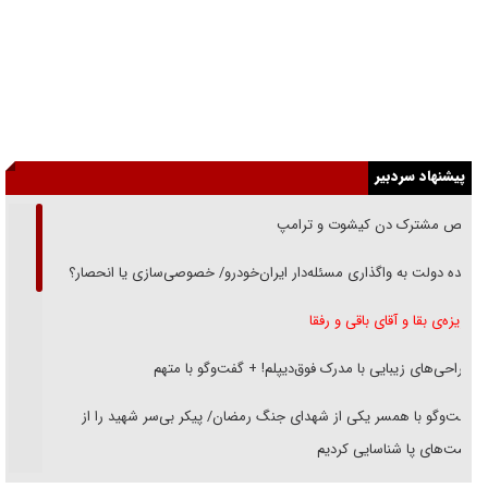
پیشنهاد سردبیر
رقص مشترک دن کیشوت و ترامپ
دنده دولت به واگذاری مسئله‌دار ایران‌خودرو/ خصوصی‌سازی یا انحصار؟
غریزه‌ی بقا و آقای باقی و رفقا
جراحی‌های زیبایی با مدرک فوق‌دیپلم! + گفت‌وگو با متهم
گفت‌وگو با همسر یکی از شهدای جنگ رمضان/ پیکر بی‌سر شهید را از
انگشت‌های پا شناسایی کردیم
نسلی که آنلاین الگو می‌گیرد