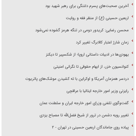
اربعین حسینی (ع) از منظر فقه و روایت
محسن رضایی: کریدور دومی در تنگه هرمز گشوده نمی‌شود
زمان شارژ اعتبار کالابرگ تغییر کرد
یهودی‌ها در ادبیات داستانی اروپا؛ از شکسپیر تا دیکنز
کنوانسیون خزر، از ابهام حقوقی تا نگرانی امنیتی
دردسر همزمان آمریکا و اوکراین با ته کشیدن موشک‌های پاتریوت
رایزنی وزیر امور خارجه ایتالیا با عراقچی
گفت‌وگوی تلفنی وزرای امور خارجه ایران و سلطنت عمان
تغییر رویه دشمن در ترور از شیخ فضل‌الله تا مصباح یزدی
پیاده روی جاماندگان اربعین حسینی در تهران - ۲
پیاده روی جاماندگان اربعین حسینی در تهران - ۱