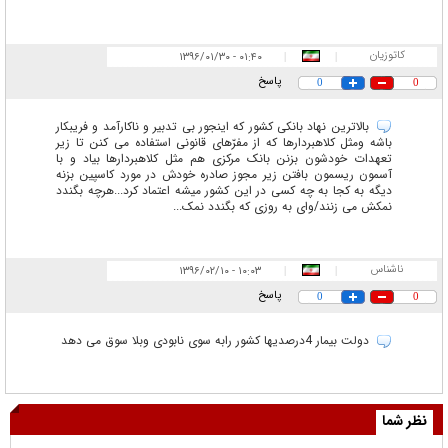
کاتوزیان
۰۱:۴۰ - ۱۳۹۶/۰۱/۳۰
|
|
پاسخ
0
0
بالاترین نهاد بانکی کشور که اینجور بی تدبیر و ناکارآمد و فریبکار
باشه ومثل کلاهبردارها که از مفرّهای قانونی استفاده می کنن تا زیر
تعهدات خودشون بزنن بانک مرکزی هم مثل کلاهبردارها بیاد و با
آسمون ریسمون بافتن زیر مجوز صادره خودش در مورد کاسپین بزنه
دیگه به کجا به چه کسی در این کشور میشه اعتماد کرد...هرچه بگندد
نمکش می زنند/وای به روزی که بگندد نمک...
ناشناس
۱۰:۰۳ - ۱۳۹۶/۰۲/۱۰
|
|
پاسخ
0
0
دولت بیمار 4درصدیها کشور رابه سوی نابودی وبلا سوق می دهد
نظر شما