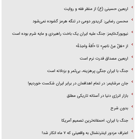
اربعین حسینی (ع) از منظر فقه و روایت
محسن رضایی: کریدور دومی در تنگه هرمز گشوده نمی‌شود
نیویورک‌تایمز: جنگ علیه ایران یک باخت راهبردی و مایه شرم بوده است
از «هَلْ مِنْ ناصِرٍ» تا «اُمَّةً واحِدَةً»
اربعین مصداق قدرت نرم است
جنگ با ایران جنگی پرهزینه، بی‌ثمر و بزدلانه است
جان مرشایمر: در تمام اهدافمان در برابر ایران شکست خوردیم!
بازار انرژی دنیا در آستانه تاریکی مطلق
بدون شرح
جنگ با ایران، احمقانه‌ترین تصمیم آمریکا
اعتراف مزدور اینترنشنال به واقعیتی که ۷ ماه انکار شد!
نظم ایرانی در تنگه هرمز