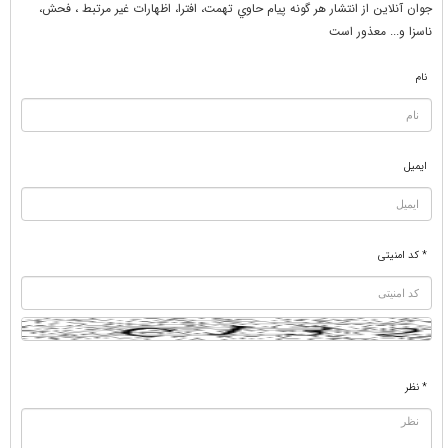
جوان آنلاين از انتشار هر گونه پيام حاوي تهمت، افترا، اظهارات غير مرتبط ، فحش،
ناسزا و... معذور است
نام
ایمیل
* کد امنیتی
* نظر