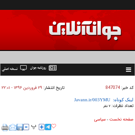
روزنامه جوان
نسخه اصلی
Toggle
navigation
کد خبر:
847074
تاریخ انتشار:
۲۹ فروردين ۱۳۹۶ - ۲۲:۰۱
لینک کوتاه:
تعداد نظرات:
۷ نظر
صفحه نخست
سياسی
»