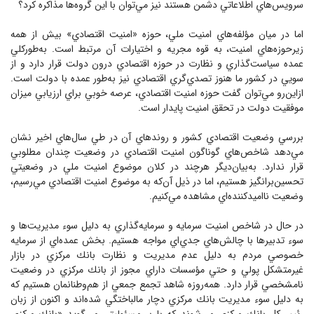
سرويس‌هاي اطلاعاتي دشمن هستند نيز مي‌توان با اين گروه‌ها مذاكره كرد؟
اما در ميان مؤلفه‌هاي امنيت ملي، حوزه «امنيت اقتصادي» بيش از همه
زيرحوزه‌هاي امنيت، به قوه مجريه و اختيارات آن مرتبط است. به‌طوركلي
عمده سياست‌گذاري و نظارت در حوزه اقتصادي درون دولت قرار دارد و از
سويي در كشور ما هنوز تصدي‌گري اقتصادي نيز به‌طور عمده با دولت است.
ازاين‌رو مي‌توان گفت حوزه امنيت اقتصادي، عرصه خوبي براي ارزيابي ميزان
موفقيت دولت در تحقق امنيت پايدار است.
بررسي وضعيت اقتصادي كشور و روندهاي آن در طي سال‌هاي اخير نشان
مي‌دهد شاخص‌هاي گوناگون امنيت اقتصادي در وضعيت چندان مطلوبي
قرار ندارد. به‌بيان‌ديگر هرچند در كلان موضوع امنيت ملي در وضعيتي
تحسين‌برانگيز هستيم، اما در ذيل آن‌كه به موضوع امنيت اقتصادي مي‌رسيم،
وضعيت نااميدكننده‌اي مشاهده مي‌كنيم.
در حال در شاخص امنيت سرمايه و سرمايه‌گذاري به دليل سوء مديريت‌ها و
سوء تدبيرها با چالش‌هاي جدي‌اي مواجه هستيم. بخش عمده‌اي از سرمايه
خصوصي مردم به دليل عدم مديريت و نظارت بانك مركزي در بازار
غيرمتشكل پولي و حتي مؤسسات داراي مجوز از بانك مركزي در وضعيت
نامشخصي قرار دارد. همه‌روزه شاهد تجمع جمعي از هم‌وطنانمان هستيم كه
به دليل سوء مديريت بانك مركزي دچار مالباختگي شده‌اند و اكنون از زبان