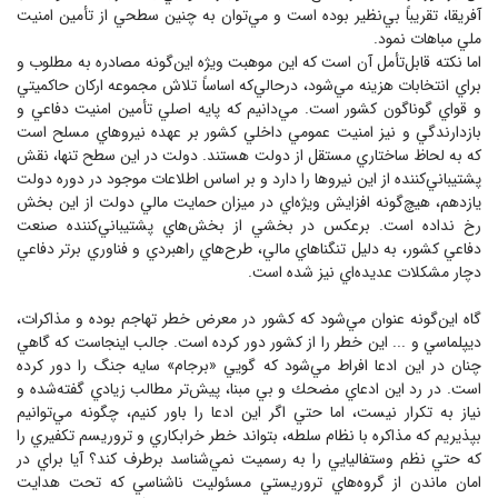
آفريقا، تقريباً بي‌نظير بوده است و مي‌توان به چنين سطحي از تأمين امنيت
ملي مباهات نمود.
اما نكته قابل‌تأمل آن است كه اين موهبت ويژه اين‌گونه مصادره به مطلوب و
براي انتخابات هزينه مي‌شود، درحالي‌كه اساساً تلاش مجموعه اركان حاكميتي
و قواي گوناگون كشور است. مي‌دانيم كه پايه اصلي تأمين امنيت دفاعي و
بازدارندگي و نيز امنيت عمومي داخلي كشور بر عهده نيروهاي مسلح است
كه به لحاظ ساختاري مستقل از دولت هستند. دولت در اين سطح تنها، نقش
پشتيباني‌كننده از اين نيروها را دارد و بر اساس اطلاعات موجود در دوره دولت
يازدهم، هيچ‌گونه افزايش ويژه‌اي در ميزان حمايت مالي دولت از اين بخش
رخ نداده است. برعكس در بخشي از بخش‌هاي پشتيباني‌كننده صنعت
دفاعي كشور، به دليل تنگناهاي مالي، طرح‌هاي راهبردي و فناوري برتر دفاعي
دچار مشكلات عديده‌اي نيز شده است.
گاه اين‌گونه عنوان مي‌شود كه كشور در معرض خطر تهاجم بوده و مذاكرات،
ديپلماسي و ... اين خطر را از كشور دور كرده است. جالب اينجاست كه گاهي
چنان در اين ادعا افراط مي‌شود كه گويي «برجام» سايه جنگ را دور كرده
است. در رد اين ادعاي مضحك و بي مبنا، پيش‌تر مطالب زيادي گفته‌شده و
نياز به تكرار نيست، اما حتي اگر اين ادعا را باور كنيم، چگونه مي‌توانيم
بپذيريم كه مذاكره با نظام سلطه، بتواند خطر خرابكاري و تروريسم تكفيري را
كه حتي نظم وستفاليايي را به رسميت نمي‌شناسد برطرف كند؟ آيا براي در
امان ماندن از گروه‌هاي تروريستي مسئوليت ناشناسي كه تحت هدايت