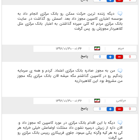
دیگه زننده ترین حرکت ممکن رو بانک مرکزی انجام داد به
موسسه اعتباری کاسپین مجوز داد بعد. اسمش رو. گذاشت در. سایت
بانک مرکزی مردم که کلی سپرده گذاشتن به اعتبار. بانک مرکزی مثل
کلاهبردار مجوزش رو. پس گرفت
مریم
۰۱:۳۴ - ۱۳۹۶/۰۱/۳۰
|
|
پاسخ
0
0
من به مجوز. صادره بانک مرکزی اعتماد. کردم و همه ی سرمایه
زندگیم رو در کاسپین گذاشتم مگه میشه الان بانک مرکزی بگه مجوز
من مشروط بود این کلاهبرداریه
مرتضی
۰۱:۳۶ - ۱۳۹۶/۰۱/۳۰
|
|
پاسخ
0
0
دیگه با این اقدام بانک مرکزی در. مورد کاسپین که مجوز داد و.
الان داره از زیرش درمیره نشون داد مملکت اوضاعش خیلی خرابه هر
کی به هر کیه وگرنه یکی میمود. جلوی فریبکاری رییس بانک مرکزی رو
می گرفت