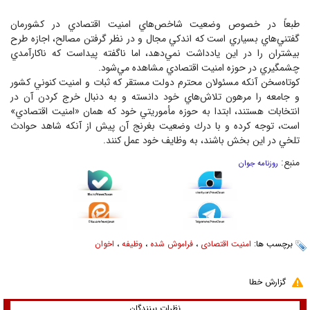
طبعاً در خصوص وضعيت شاخص‌هاي امنيت اقتصادي در كشورمان
گفتني‌هاي بسياري است كه اندكي مجال و در نظر گرفتن مصالح، اجازه طرح
بيشتران را در اين يادداشت نمي‌دهد، اما ناگفته پيداست كه ناكارآمدي
چشمگيري در حوزه امنيت اقتصادي مشاهده مي‌شود.
كوتاه‌سخن آنكه مسئولان محترم دولت مستقر كه ثبات و امنيت كنوني كشور
و جامعه را مرهون تلاش‌هاي خود دانسته و به دنبال خرج كردن آن در
انتخابات هستند، ابتدا به حوزه مأموريتي خود كه همان «امنيت اقتصادي»
است، توجه كرده و با درك وضعيت بغرنج آن پيش از آنكه شاهد حوادث
تلخي در اين بخش باشند، به وظايف خود عمل كنند.
منبع:
روزنامه جوان
برچسب ها:
امنیت اقتصادی
،
فراموش شده
،
وظیفه
،
اخوان
گزارش خطا
نظرات بینندگان