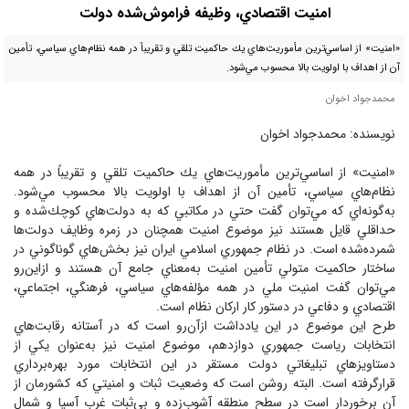
امنيت اقتصادي، وظيفه فراموش‌شده دولت
«امنيت» از اساسي‌ترين مأموريت‌هاي يك حاكميت تلقي و تقريباً در همه نظام‌هاي سياسي، تأمين
آن از اهداف با اولويت بالا محسوب مي‌شود.
محمدجواد اخوان
نویسنده: محمدجواد اخوان
«امنيت» از اساسي‌ترين مأموريت‌هاي يك حاكميت تلقي و تقريباً در همه
نظام‌هاي سياسي، تأمين آن از اهداف با اولويت بالا محسوب مي‌شود.
به‌گونه‌اي كه مي‌توان گفت حتي در مكاتبي كه به دولت‌هاي كوچك‌شده و
حداقلي قايل هستند نيز موضوع امنيت همچنان در زمره وظايف دولت‌ها
شمرده‌شده است. در نظام جمهوري اسلامي ايران نيز بخش‌هاي گوناگوني در
ساختار حاكميت متولي تأمين امنيت به‌معناي جامع آن هستند و ازاين‌رو
مي‌توان گفت امنيت ملي در همه مؤلفه‌هاي سياسي، فرهنگي، اجتماعي،
اقتصادي و دفاعي در دستور كار اركان نظام است.
طرح اين موضوع در اين يادداشت ازآن‌رو است كه در آستانه رقابت‌هاي
انتخابات رياست جمهوري دوازدهم، موضوع امنيت نيز به‌عنوان يكي از
دستاويزهاي تبليغاتي دولت مستقر در اين انتخابات مورد بهره‌برداري
قرارگرفته است. البته روشن است كه وضعيت ثبات و امنيتي كه كشورمان از
آن برخوردار است در سطح منطقه آشوب‌زده و بي‌ثبات غرب آسيا و شمال