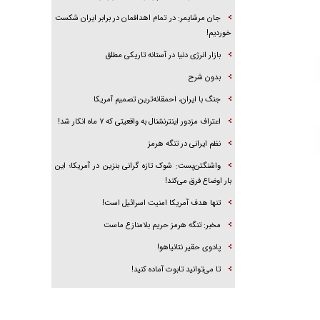
از «هَلْ مِنْ ناصِرٍ» تا «اُمَّةً واحِدَةً»
اربعین مصداق قدرت نرم است
جنگ با ایران جنگی پرهزینه، بی‌ثمر و بزدلانه است
جان مرشایمر: در تمام اهدافمان در برابر ایران شکست
خوردیم!
بازار انرژی دنیا در آستانه تاریکی مطلق
بدون شرح
جنگ با ایران، احمقانه‌ترین تصمیم آمریکا
اعتراف مزدور اینترنشنال به واقعیتی که ۷ ماه انکار شد!
نظم ایرانی در تنگه هرمز
واشنگتن‌پست: شوک تازه گرانی بنزین در آمریکا؛ این
بار اوضاع فرق می‌کند!
تنها هدف آمریکا امنیت اسرائیل است!
مخبر: تنگه هرمز حریم بلامنازع ماست
پادوی حقیر نتانیاهو!