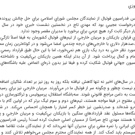
وزي
فدراسيون فوتبال از نمايندگان مجلس شوراي اسلامي براي حل چالش پرونده‌ه
فا درخواست عجيبي بود که مهدي تاج در نخستين نشست خبري خود در سال 
ر ديگر ثابت کرد هيچ عزمي براي برخورد با مديران مقصر وجود ندارد.
راوان بازيکنان و مربيان خارجي از تيم‌هاي فوتبال کشورمان به فيفا اصلاً تازگي
دصد‌هزار دلاري با خارجي‌هاي درجه چندمي امضا مي‌شود و در کوتاه‌ترين زمان م
مورد نظر حتي به درد يک بازي هم نمي‌خورد، اما با اين حال طبق قرارداد رسمي
ام و کمال پرداخت شود. از آن بدتر اينکه همين بازيکنان بي‌کيفيت و ناشناخته ب
اسيون جهاني فوتبال شکايت کرده و فيفا نيز بدون ذره‌اي اغماض عليه باشگاه‌هاي
در سال‌هاي اخير نه تنها کاهش نيافته بلکه روز به روز نيز بر تعداد شاکيان اضافه
م نيست چطور و چگونه سر از فوتبال ما در مي‌آورند. مربيان خارجي نيز براي رس
ت به دامن مراجع قانوني شوند. سه‌باشگاه استقلال، پرسپوليس و تراکتورسازي د
 مفتوح در فيفا مواجه هستند، تيم‌هاي دوم و سوم ليگ برتر که در اولين گام ب
‌رو شده‌اند و صدرنشين نيز خطر کسر امتياز را همچنان احساس مي‌کند. در شر
شگاه‌ها مسئول عقد قراردادهاي سنگين با بازيکنان بي‌کيفيت و مربيان خارجي و
ا هستند مهدي تاج صراحتاً از مسببان اصلي حمايت کرده است! رئيس فدراسيون د
اي ايراني را نمره منفي براي مديران آنها نمي‌داند که از نمايندگان ملت تقاضا ه
يستم بايد کمک کند. از همه نمايندگان محترم مجلس مي‌خواهم تلاش کنند و پو