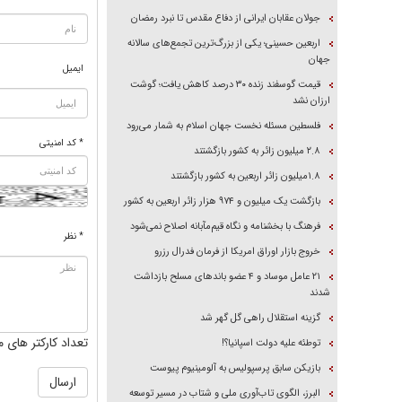
جولان عقابان ایرانی از دفاع مقدس تا نبرد رمضان
اربعین حسینی؛ یکی از بزرگ‌ترین تجمع‌های سالانه
جهان
ایمیل
قیمت گوسفند زنده ۳۰ درصد کاهش یافت؛ گوشت
ارزان نشد
فلسطین مسئله نخست جهان اسلام به شمار می‌رود
* کد امنیتی
۲.۸ میلیون زائر به کشور بازگشتند
۱.۸میلیون زائر اربعین به کشور بازگشتند
بازگشت یک میلیون و ۹۷۴ هزار زائر اربعین به کشور
فرهنگ با بخشنامه و نگاه قیم‌مآبانه اصلاح نمی‌شود
* نظر
خروج بازار اوراق امریکا از فرمان فدرال رزرو
۲۱ عامل موساد و ۴ عضو باند‌های مسلح بازداشت
شدند
گزینه استقلال راهی گل گهر شد
تعداد کارکتر های م
توطئه علیه دولت اسپانیا؟!
بازیکن سابق پرسپولیس به آلومینیوم پیوست
البرز، الگوی تاب‌آوری ملی و شتاب در مسیر توسعه