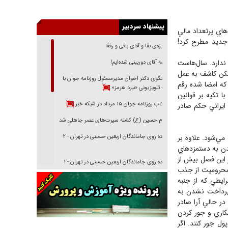
اي پرتعداد مالي
جديد مطرح کرد!
 ندارد. سال‌هاست
پیشنهاد سردبیر
مکن کاشف به عمل
غریزه‌ی بقا و آقای باقی و رفقا
 که امضا شده رقم
ا تکيه بر قوانين
همه آقای دوربینی شده‌ایم!
 ايراني حکم صادر
گفتگوی دکتر اخوان مدیرمسئول روزنامه جوان با
برنامه تلویزیونی «نبرد هرمز»
 مي‌شود. علاوه بر
بازتاب روزنامه جوان ۱۵ مرداد در شبکه خبر
يدن به دستمزدهاي
امام حسین (ع) کشته سیرت‌های عصر جاهلی شد
ر اين فصل بيش از
ا محروميت از جذب
پیاده روی جاماندگان اربعین حسینی در تهران - ۲
ايطي که از جنبه
 پرداخت نشدن به
پیاده روی جاماندگان اربعین حسینی در تهران - ۱
ر حالي آرا صادر
مکاري و جور کردن
ل جور کنند. اگر
فریاد‌ها و ناله‌های دوستان مبارزدلم را آتش می‌زد