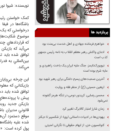
نویسنده: شيوا نور
کمک خواستن رئيس 
باشگاه‌ها در في
درخواستي که يک‌با
پربازدید ها
موضوع شکايت‌هاي ف
که قراردادهاي چن
خواهرم فرمانده جهادی و اهل خدمت بی‌منت بود
مي‌آيد که بازيکن 
ادعای واکنش رهبر معظم انقلاب به نامه رئیس جمهور
توافق شده بايد تم
کذب است
بين‌المللي به فدر
نیویورک‌تایمز: جنگ علیه ایران یک باخت راهبردی و
مي‌کند.
مایه شرم بوده است
اين چرخه بي‌پايان 
آخرین صحبت‌های پسرم دلتنگی برای رهبر شهید بود
بازيکناني که معلو
اربعین حسینی (ع) از منظر فقه و روایت
توافق شده بايد دس
محسن رضایی: کریدور دومی در تنگه هرمز گشوده
پيش با پرونده‌هاي
نمی‌شود
بازيکن جديد روبه
زمان شارژ اعتبار کالابرگ تغییر کرد
قانوني مديران با
موقع دستمزد آن‌ه
یهودی‌ها در ادبیات داستانی اروپا؛ از شکسپیر تا دیکنز
شده عليه باشگاه‌ه
کنوانسیون خزر، از ابهام حقوقی تا نگرانی امنیتی
پول کرده است: «س