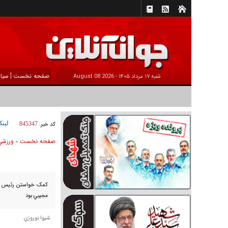
|
صفحه نخست
سیا
شنبه ۱۷ مرداد ۱۴۰۵ -
2026 August 08
لینک
کد خبر:
845347
صفحه نخست
ورزشي
»
کمک خواستن رئيس فدر
عجيبي بود
شيوا نوروزي