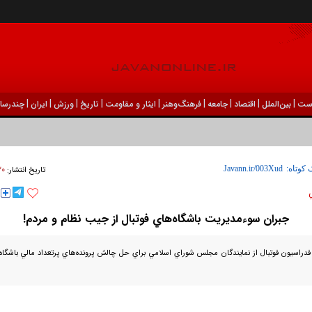
|
|
|
|
|
|
|
|
|
ست
بين‌الملل
اقتصاد
جامعه
فرهنگ‌و‌هنر
ایثار و مقاومت
تاریخ
ورزش
ايران
چندرسان
۲۰ فروردين ۱۳۹۶
 کوتاه:
تاریخ انتشار:
جبران سوءمديريت باشگاه‌هاي فوتبال از جيب نظام و مردم!
اسيون فوتبال از نمايندگان مجلس شوراي اسلامي براي حل چالش پرونده‌هاي پرتعداد مالي باشگاه‌