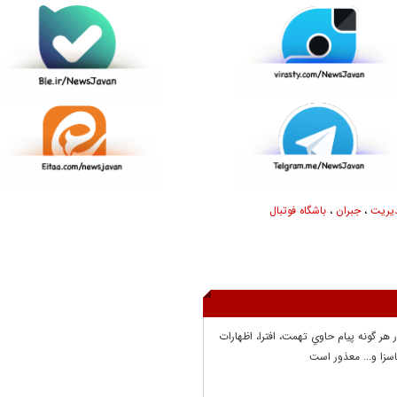
یریت
،
جبران
،
باشگاه فوتبال
ر هر گونه پيام حاوي تهمت، افترا، اظهارات
سزا و... معذور است