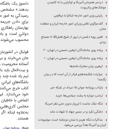
دردسر همزمان آمریکا و اوکراین با ته کشیدن
دلسوز يک باشگاه 
موشک‌های پاتریوت
بدهند.» مشخص نيس
رسيدگي به امور مر
رایزنی وزیر امور خارجه ایتالیا با عراقچی
براي دادن جريمه‌
گفت‌وگوی تلفنی وزرای امور خارجه ایران و سلطنت
بهارستان راهکاري 
عمان
دولتي است و باشگ
تغییر رویه دشمن در ترور از شیخ فضل‌الله تا مصباح
محسوب مي‌شوند، و
یزدی
پیاده روی جاماندگان اربعین حسینی در تهران - ۲
فوتبال در کشورمان
جان مي‌خرند و برا
پیاده روی جاماندگان اربعین حسینی در تهران - ۱
آستانه محروميت و 
اربعین؛ زبان مشترک قدم‌ها
و بيت‌المال بايد 
جزئیات شکنجه‌هایم فراتر از آن است که در بیان
بگنجد!
باشگاه‌هاي ايراني
کتاب خرج مي‌کنند 
بازتاب روزنامه جوان ۱۵ مرداد در شبکه خبر
خود مي‌اندازد. ا
ترامپ دوباره به پشت میانجی‌ها خزید
اغماض با خاطيان 
تنگه ملک ماست | این‌بار بدون حتی نظر امریکا
مجلس کاري‌هايي ب
به‌علاوه اينکه ا
دلتنگی نکرد و در مسیر جهاد تا شهادت ماند
هستند.
مذاکرات تنگه هرمز با عمان دوجانبه است؛ موضوعات
ایران و آمریکا بعداً بررسی می‌شود
منبع:
روزنامه جوان