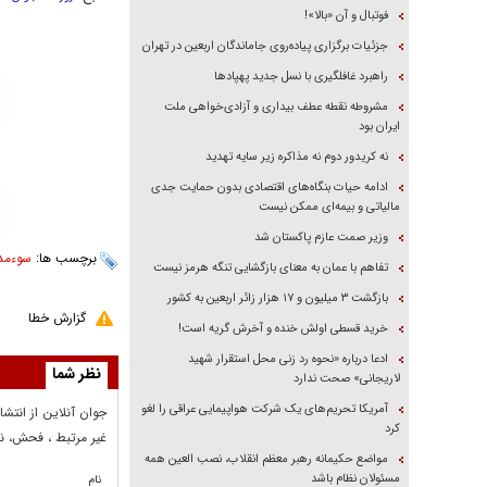
فوتبال و آن «بالا»!
جزئیات برگزاری پیاده‌روی جاماندگان اربعین در تهران
راهبرد غافلگیری با نسل جدید پهپاد‌ها
مشروطه نقطه عطف بیداری و آزادی‌خواهی ملت
ایران بود
نه کریدور دوم نه مذاکره زیر سایه تهدید
ادامه حیات بنگاه‌های اقتصادی بدون حمایت جدی
مالیاتی و بیمه‌ای ممکن نیست
وزیر صمت عازم پاکستان شد
برچسب ها:
سوءمد
تفاهم با عمان به معنای بازگشایی تنگه هرمز نیست
بازگشت ۳ میلیون و ۱۷ هزار زائر اربعین به کشور
گزارش خطا
خرید قسطی اولش خنده و آخرش گریه است!
ادعا درباره «نحوه رد زنی محل استقرار شهید
نظر شما
لاریجانی» صحت ندارد
آمریکا تحریم‌های یک شرکت هواپیمایی عراقی را لغو
جوان آنلاين از انتشا
کرد
غير مرتبط ، فحش، نا
مواضع حکیمانه رهبر معظم انقلاب، نصب العین همه
مسئولان نظام باشد
نام