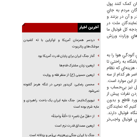
ان کمک کنند پول
تغییر رویه دشمن در ترور از شیخ فضل‌الله تا مصباح
گان مردم به جاي
یزدی
 و آن در بزنند و
مايندگان ملت در
خرید قسطی اولش خنده و آخرش گریه است!
دجه کل فوتبال ما
فوتبال و آن «بالا»!
‌هاي وزارت ورزش
راهبرد غافلگیری با نسل جدید پهپاد‌ها
آخرین اخبار
جنجال پزشکان تقلبی در صنعت زیبایی
آلودگي هوا را به
شگاه به راحتي تا
یهودی‌ها در ادبیات داستانی اروپا؛ از شکسپیر تا
دردسر همزمان آمریکا و اوکراین با ته کشیدن
هزينه‌اي که نظام
دیکنز
موشک‌های پاتریوت
ضر هر کدام از سه
گفت‌وگو با خواهر یکی از شهدای جنگ رمضان/
آغاز جنگ ایران برای پایان قدرت آمریکا بود
وليس تنها يکي از اين موارد است.
خواهرم فرمانده جهادی و اهل خدمت بی‌منت بود
يل نيز بي‌حساب و
اربعین؛ زبان مشترک قدم‌ها
ردن نفرات پيش از
اربعین حسینی (ع) از منظر فقه و روایت
ورد قاطع و بدون
يم که نمايندگان
محسن رضایی: کریدور دومی در تنگه هرمز گشوده
ه فوتبال دارند.
نمی‌شود
 فوتبال واجب‌تر
نیویورک‌تایمز: جنگ علیه ایران یک باخت راهبردی و
مایه شرم بوده است