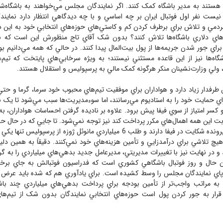
هستند به مدير باشگاه کمک کنند. اگر نمايندگان مجلس مي‌خواهند به باشگاه‌ش
ت نفر اول فوتبال ايران بر چه اساسي و با چه ديدگاهي انتظار دارد نمايند
دمي و تلاش براي برطرف کردن کم و کاستي‌هاي حوزه‌هاي انتخابي خود به اين در
هاي دلاري باشگاه‌ها تلاش کنند؟ بدون شک آقاي تاج منظورش اين است که ن
براي جور شدن جريمه‌ها از پول بيت‌المال پيدا کنند. در حالي که همه مي‌دانيم بو
اه‌ها نيز از اين قاعده مستثني نيستند؛ به ويژه سرخابي‌هاي پايتخت که تيم
لي وزارت‌نشينان منکر هرگونه کمک مالي به پرسپوليس و استقلال هستند.
 طرفدار زياد دارد و هواداران براي موفقيت تيم‌هاي محبوب خود سرما، گرما و حتي 
ي حمايت خود را به استاديوم مي‌رسانند، اما سوءمديريت‌ها سبب مي‌شود تا يک با
کسر امتياز از سوي فيفا پيش برود. علاوه بر ناديده گرفتن احساسات هواداران، به 
بابت اين همه اهمال‌هاي مکرر پرداخت کند نيز توجه نمي‌شود. تا جايي که در حال حا
تيم ياد شده چند پرونده شکايت در فيفا دارند و طلب 6 ميلياردي مانوئل ژوزه از پرسپ
 هيچ تلاشي براي درآمدزايي و تأمين هزينه‌هاي خود نمي‌کنند. دقيقاً به همين دل
و در نهايت نيز با تغييرات مديريتي، مديرعامل جديد بدهي‌هاي ميلياردي را به گ
ين حال و روز فوتبال باشگاهي کشوري است که فدراسيون فوتبالش به جاي برخ
پاي نمايندگان مجلس را وسط کشيده است. براي يادآوري هم که شده بايد عرض کن
ه مراتب واجب‌تر از تأمين بودجه براي پرداخت بدهي‌هاي ميلياردي چند باشگا
گر قرار به جور کردن پول است حوزه‌هاي انتخابي نمايندگان بدون شک از تيم‌هاي