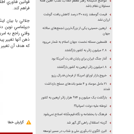
مواضع حکیمانه رهبر معظم انقلاب، نصب العین همه
قوانين فناوري اطل
مسئولان نظام باشد
فراهم كند. ‌
قیمت گوسفند زنده ۳۰ درصد کاهش یافت؛ گوشت
ارزان نشد
جلالي با بيان اين
ديپلماسي نوين دنب
اربعین حسینی؛ یکی از بزرگ‌ترین تجمع‌های سالانه
وقتي راجع به امر
جهان
ذهن آنها تغيير پيد
فلسطین مسئله نخست جهان اسلام به شمار می‌رود
كه هدف آن تغيير 
۲.۸ میلیون زائر به کشور بازگشتند
آغاز جنگ ایران برای پایان قدرت آمریکا بود
۱.۸میلیون زائر اربعین به کشور بازگشتند
خروج بازار اوراق امریکا از فرمان فدرال رزرو
۲۱ عامل موساد و ۴ عضو باند‌های مسلح بازداشت
شدند
بازگشت یک میلیون و ۹۷۴ هزار زائر اربعین به کشور
توطئه علیه دولت اسپانیا؟!
فرهنگ با بخشنامه و نگاه قیم‌مآبانه اصلاح نمی‌شود
گزارش خطا
گزینه استقلال راهی گل گهر شد
البرز، الگوی تاب‌آوری ملی و شتاب در مسیر توسعه