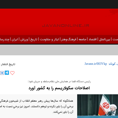
|
|
|
|
|
|
|
|
|
ست
بين‌الملل
اقتصاد
جامعه
فرهنگ‌و‌هنر
ایثار و مقاومت
تاریخ
ورزش
ايران
چندرسان
 کوتاه:
تاریخ انتشار:
رئيس دستگاه قضا در همایش ملی نظام سلطه و جریان نفوذ:
اصلاحات سکولاریسم را به کشور آورد
همانگونه كه سال‌ها پيش رهبر معظم انقلاب از شبيخون فرهنگي 
برخي آن را باور نكرده و توهم دانستند، امروز نيز برخي نسبت به ا
آن را باور نمي‌كنند.