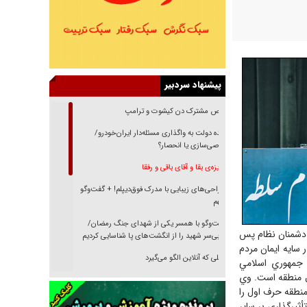
پیشنهاد سردبیر
رقص مشترک دن کیشوت و ترامپ
دنده دولت به واگذاری مسئله‌دار ایران‌خودرو/
خصوصی‌سازی یا انحصار؟
غریزه‌ی بقا و آقای باقی و رفقا
جراحی‌های زیبایی با مدرک فوق‌دیپلم! + گفت‌وگو
با متهم
گفت‌وگو با همسر یکی از شهدای جنگ رمضان/
ر دشمنان نظام پس
پیکر بی‌سر شهید را از انگشت‌های پا شناسایی کردیم
ر سايه ايمان مردم
نسلی که آنلاین الگو می‌گیرد
م جمهوري اسلامي
ول منطقه است. وي
گفت‌وگو با آیت‌الله جاودان/ جفای مخالفان مکانت
منطقه حرف اول را
معنوی رهبر شهید را ارتقا می‌داد
ثيرگذاري بر ساير