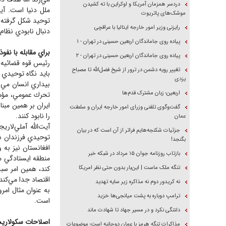
دردسر همزمان آمریکا و اوکراین با ته کشیدن
ملل دنيا است. آيت
موشک‌های پاتریوت
توحيد شكل گرفته 
رایزنی وزیر امور خارجه ایتالیا با عراقچی
دنبال نابودي نظام 
پیاده روی جاماندگان اربعین حسینی در تهران - ۱
براي مقابله با نفو
پیاده روی جاماندگان اربعین حسینی در تهران - ۲
رئيس قوه قضائيه با
تغییر رویه دشمن در ترور از شیخ فضل‌الله تا مصباح
بايد نگاه توحيدي
یزدی
بيداري انسان مي‌ش
اربعین؛ زبان مشترک قدم‌ها
تحرك عمومي، مؤمن
ايران بر همين مبن
گفت‌وگوی تلفنی وزرای امور خارجه ایران و سلطنت
را نابود كنند.
عمان
آيت‌الله آملي‌لا
جزئیات شکنجه‌هایم فراتر از آن است که در بیان
توحيدي فرزندان شي
بگنجد!
افغانستان نيز به 
بازتاب روزنامه جوان ۱۵ مرداد در شبکه خبر
منطقه ايستادگي مي
تنگه ملک ماست | این‌بار بدون حتی نظر امریکا
كند، همين امر سب
اقتصاد جدا مي‌كند
نه کریدور دوم نه مذاکره زیر سایه تهدید
به عنوان مثال امر
ترامپ دوباره به پشت میانجی‌ها خزید
است.
دلتنگی نکرد و در مسیر جهاد تا شهادت ماند
اصلاحات سكولاريسم
مذاکرات تنگه هرمز با عمان دوجانبه است؛ موضوعات