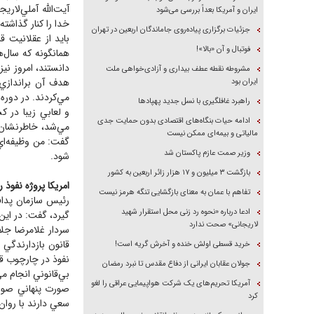
آيت‌الله آملي‌لار
ایران و آمریکا بعداً بررسی می‌شود
خدا را كنار گذاشته
جزئیات برگزاری پیاده‌روی جاماندگان اربعین در تهران
بايد از عقلانيت ق
فوتبال و آن «بالا»!
همانگونه كه سال‌
دانستند، امروز ني
مشروطه نقطه عطف بیداری و آزادی‌خواهی ملت
هدف آن براندازي 
ایران بود
مي‌كردند. در دوره
راهبرد غافلگیری با نسل جدید پهپاد‌ها
و لعابي زيبا در كش
ادامه حیات بنگاه‌های اقتصادی بدون حمایت جدی
مي‌شد، خاطرنشان 
مالیاتی و بیمه‌ای ممکن نیست
گفت: من وظيفه‌اي 
وزیر صمت عازم پاکستان شد
شود.
بازگشت ۳ میلیون و ۱۷ هزار زائر اربعین به کشور
امريكا پروژه نفوذ 
تفاهم با عمان به معنای بازگشایی تنگه هرمز نیست
رئيس سازمان پداف
ادعا درباره «نحوه رد زنی محل استقرار شهید
گيرد، گفت: در اي
لاریجانی» صحت ندارد
سردار غلامرضا جلا
قانون بازدارندگي 
خرید قسطی اولش خنده و آخرش گریه است!
نفوذ در چارچوب قا
جولان عقابان ایرانی از دفاع مقدس تا نبرد رمضان
بي‌قانوني انجام م
آمریکا تحریم‌های یک شرکت هواپیمایی عراقی را لغو
صورت پنهاني صورت
کرد
سعي دارند با روان