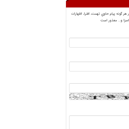
ر هر گونه پيام حاوي تهمت، افترا، اظهارات
سزا و... معذور است