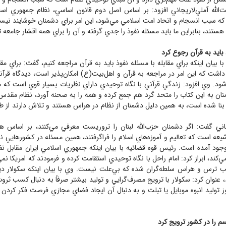
‌الله آملي‌لاريجاني افزود: بر اساس اصل دوم قانون اساسي، نظام جمهوري اسلا
كه سبب انسجام و اتحاد امت اسلامي مي‌شود، اين امر براي دشمنان خوشايند ني
هستند، بنابراين ما بايد مسئله نفوذ را جدي گرفته و آن را براي همه اقشار جامعه ت
ذ بايد به قرآن رجوع كرد
 بيان اينكه براي مقابله با مسئله نفوذ بايد به قرآن مراجعه كنيم، گفت: براي مق
 داشت كه اين امر در مراجعه به قرآن و اهل‌بيت(ع) امكان‌پذير است، ديدگاه قر
ود. وي افزود: زندگي قرآني با نگاه توحيدي داراي نظريات بسيار قوي است كه م
ان به اين كتاب را متحد گرد هم جمع كرده و همه را به صحنه آورد، نظام مقد
ا بنا شده است، به همين دليل دشمنان از نظام در هراس هستند و تلاش دارند از ط
ريجاني گفت: اگر دشمنان حزب‌الله لبنان را تروريست معرفي مي‌كنند، بر اساس ه
عه است كه تعاليم و آموزه‌هاي اسلام را فراگرفتند، همين مسئله در كشورهايي ن
وجود آمده است. رئيس قوه قضائيه با بيان اينكه جمهوري اسلامي ايران مقابل ن
‌كند، ابراز كرد: امام راحل با نگاه توحيدي استقامت كرده و فرمودند كه امريكا نم
ب ترس و هراس سلطه‌گران شده كه بي‌علت نيست. وي با بيان اينكه سكولار دي
، عنوان كرد: سكولار با ترويج مصرف‌گرايي و توليد بيشتر صرفاً به دنبال كسب ثر
وز توليد انبوه موبايل يا تبلت و به دنبال آن ايجاد فضاي مجازي فرصت فكر كردن را
 را در كشور ترويج كرد