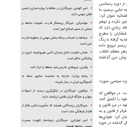
س از دوره رنسانس
امیر الهامی: خبرنگاران در مقابله با روایت‌سازی دشمن
به جايي برسيم، ما
نقش مهمی دارند
ضائيه عنوان كرد:
ور نكرده و توهم
مهاجرانی: خبرنگار پرسشگر قدرت، شنونده جامعه و
فذ زيادي دارد كه
بخشی از مسیر اصلاح امور است
شنفكران را مطرح
مجاهدت اصحاب رسانه بخش مهمی از منظومه قدرت
ديه گرفته با رنگ
ملی است
لاريسم ترويج داده
هبر معظم انقلاب
همان ذهنیت عامل بمباران اتمی هیروشیما، امروز در
ر دوش دين گذاشته
واشنگتن حاکم است
ولایتی: نیروهای خارجی باید منطقه را ترک کنند
بیانیه وزارت خارجه به مناسبت سالروز حمله به
حوزه سياسي صورت
کنسولگری ایران در مزار شریف
عراقچی: خبرنگاران در شکل‌گیری درست از تحولات
شت: در مواقعي كه
جهان و جایگاه ایران نقشی ارزشمند دارند
وذ را تكميل كنند
ذ در مرز قانون و
خبرنگاران رزمندگانی هستند که مأموریت‌شان دفاع از
تر از قانون و به
اقتدار فرهنگی ملت است
ن كرد: نفوذي‌ها
امیر ابوترابی: خبرنگاران زمینه‌ساز تقویت بصیرت
ال گذشته در حوزه
عمومی جامعه هستند