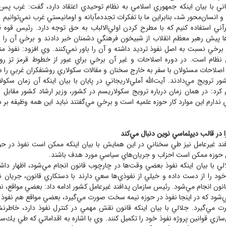
يجاني با بيان اينكه جمهوري اسلامي به نظام توحيدي اعتقاد دارد، گفت: غرب پ
 و انسان‌محور شد، بنابراين ما با تفكرات تجددمآبانه و اومانيستي غرب نمي‌توانيم 
رآني استفاده كنيم كه با مطرح كردن اولي‌الالباب به حق توجه دارد. رئيس قوه ق
ها پيش رهبر معظم انقلاب از شبيخون فرهنگي دشمنان خبر دادند و برخي آن را با
ز برخي نسبت به اصل نفوذ ترديد داشته و آن را باور نمي‌كنند. وي افزود: نفوذ منا
نظام است. در دوره اصلاحات و غير آن برخي براي عبور از خطوط قرمز تز رو
 اصلاحات مسئولان با سفر به خارج سخنان و مقالات سكولاري روشنفكران غربي را ه
ور ترويج مي‌دادند. آيت‌الله آملي‌لاريجاني در پايان با بيان اينكه آن زمان سكو
كرد: در همان زمان درباره ترويج سكولاريسم در كشور، وزير ارشاد كشور مقابل ر
ندارم اين موارد كار حوزه علميه است و برخي مي‌گفتند نبايد اين همه وظيفه ب
را در قالب ديپلماسي نوين دنبال مي‌كند
ند غيرعامل نيز طي سخناني در اين همايش با بيان اينكه ممكن است نفوذ در 
ن حوزه ممكن است احزاب و جريان‌هاي سياسي مورد هدف باشند.
لي با بيان اينكه نفوذ بعضي وقت‌ها در چارچوب قانون انجام مي‌شود، اظهار دا
خود را از دست داده و خيلي از نفوذي‌ها سعي دارند با دستكاري قانون، جريان نف
نون انجام مي‌شود. رئيس سازمان پدافند غيرعامل كشور ادامه داد: بعضي مواقع، نفو
ي‌شود كه در اينجا نفوذ در حوزه نيمه سخت صورت مي‌گيرد، بعضي مواقع هم نفوذ فرا
 مي‌گيرد. جلالي با بيان اينكه قانون نقش مهمي در كنترل نفوذ دارد، خاطرنشا
‌سازي قوانين پروژه نفوذ خود را تكميل كنند. وي با اشاره به اقداماتي كه طي يك‌س