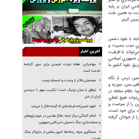
راننده مست به قانون می‌خندد
مي ايران بر پايه
ست، به همين علت
همه آقای دوربینی شده‌ایم!
بيين كنيم.
قصه ناتمام سرویس مدارس
آیا مقاومت فلسطین خلع‌سلاح می‌شود؟
ابله با نفوذ دشمن
الگوی وحدت‌آفرین در ادراک سیاست خارجی
آني سبب بصيرت و
آخرین اخبار
ي‌تواند با ظرفيت
گفتگوی دکتر اخوان مدیرمسئول روزنامه جوان با
س جمهوري اسلامي
برنامه تلویزیونی «نبرد هرمز»
ريق نفوذ كشور ما
مهاجرانی: هفته دولت، فرصتی برای مرور کارنامه
امام حسین (ع) کشته سیرت‌های عصر جاهلی شد
خدمت است
مين ترس از نگاه
فریاد‌ها و ناله‌های دوستان مبارزدلم را آتش می‌زد
مصلحتی بالاتر از وحدت و انسجام نیست
ظير يمن، سوريه و
فوذ نظام سلطه در
توافق با عمان نزدیک است/ تکذیب سهم ۱۱ درصدی
ي‌تواند هيچ غلطي
ایران از خزر
ن را از سياست و
شهید نصیرزاده؛ فرمانده‌ای که آینده دفاع را می‌دید
وت براي خود است،
اعلام آمادگی مرکز اسناد دفاع مقدس در حوزه پژوهش
 از جوانان گرفته
و مستندسازی جنگ تحمیلی امریکایی صهیونی
سخنگوی سپاه: رسانه‌ها امروز بخشی از سازوکار جنگ
هستند