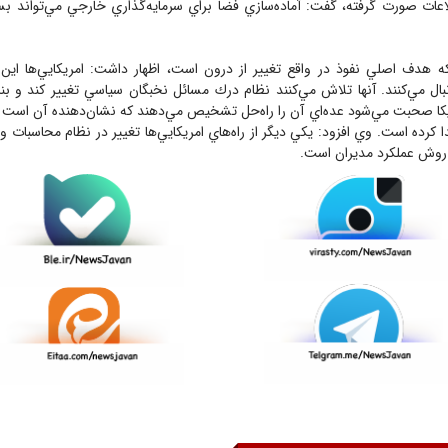
اعات صورت گرفته، گفت: آماده‌سازي فضا براي سرمايه‌گذاري خارجي مي‌تواند بس
كه هدف اصلي نفوذ در واقع تغيير از درون است، اظهار داشت: امريكايي‌ها اين 
ال مي‌كنند. آنها تلاش مي‌كنند نظام درك مسائل نخبگان سياسي تغيير كند و بناب
يكا صحبت مي‌شود عده‌اي آن را راه‌حل تشخيص مي‌دهند كه نشان‌دهنده آن است 
ا كرده است. وي افزود: يكي ديگر از راه‌هاي امريكايي‌ها تغيير در نظام محاسبات 
روش عملكرد مديران است.