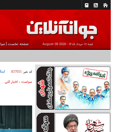
|
صفحه نخست
سیا
شنبه ۱۷ مرداد ۱۴۰۵ -
2026 August 08
لینک
کد خبر:
837051
سیاست
اخبار کلی
»