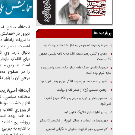
آيت‌الله صادق آمل
پربازدید ها
ديروز در «همايش 
با تبريك ايام‌الله
خواهرم فرمانده جهادی و اهل خدمت بی‌منت بود
اهميت بسيار بالا
دنبال دارد. وي اف
ادعای واکنش رهبر معظم انقلاب به نامه رئیس جمهور
براي انقلاب بازدا
کذب است
است، بنابراين ما ب
نیویورک‌تایمز: جنگ علیه ایران یک باخت راهبردی و
را در سطوح مختل
مایه شرم بوده است
برخي آن را باور نك
آخرین صحبت‌های پسرم دلتنگی برای رهبر شهید بود
آيت‌الله آملي‌لاريج
اربعین حسینی (ع) از منظر فقه و روایت
مختلف سياسي، فر
محسن رضایی: کریدور دومی در تنگه هرمز گشوده
اظهار داشت: مؤمنا
نمی‌شود
از پيروزي انقلاب ب
زمان شارژ اعتبار کالابرگ تغییر کرد
به خدا بوده است.
یهودی‌ها در ادبیات داستانی اروپا؛ از شکسپیر تا دیکنز
روزشماري داشتند ا
با اشاره به چرايي
کنوانسیون خزر، از ابهام حقوقی تا نگرانی امنیتی
مي‌زند اما هدف دش