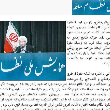
ي‌لاريجاني، رئيس‌ قوه قضائيه
ملي نظام سلطه و جريان نفوذ»
 دهه فجر گفت: امروز مسئله نفوذ
يي دارد چراكه نتايج زيادي به
زود: اينكه غرب به وسيله نفوذ
رندگي ايجاد مي‌كند امري روشن
ايد بحث نفوذ را باور كرده و آن
ف مطرح كنيم، اما متأسفانه
ردند.
اني با اشاره به اينكه نفوذ از طرق
هنگي و اقتصادي رخ مي‌دهد،
ن هيچ‌گاه از تهديد نظام سلطه نمي‌ترسند چرا كه خود را در پناه خدا مي‌بينند، اگ
ا وجود همه توطئه‌ها نظير جنگ تحميلي يا تحريم نتوانستند بر ما غلبه پيدا كنند د
 رئيس قوه قضائيه افزود: بعد از پيروزي انقلاب دشمنان براي نابودي نظا
ما امروز در اين تفكر هستند كه با اين نظام قدرتمند چه كنند، نظامي كه قدرت ا
 نفوذ نظام سلطه اظهار داشت: امروز كشور ايران قدرت نظامي بسيار قوي دارد و در 
من از نفوذ علت مهم‌تري دارد و آن مبناي توحيدي نظام است كه سبب انسجام و تأ