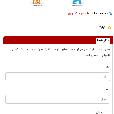
برچسب ها:
خرما
،
جهاد کشاورزی
گزارش خطا
نظر شما
جوان آنلاين از انتشار هر گونه پيام حاوي تهمت، افترا، اظهارات غير مرتبط ، فحش،
ناسزا و... معذور است
نام
ایمیل
* کد امنیتی