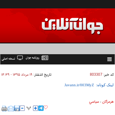
روزنامه جوان
نسخه اصلی
Toggle
navigation
کد خبر:
803307
تاریخ انتشار:
۱۹ مرداد ۱۳۹۵ - ۱۴:۳۹
لینک کوتاه:
هرمزگان
سياسي
»