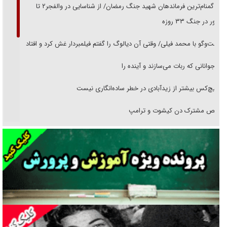
از گمنام‌ترین فرماندهان شهید جنگ رمضان/ از شناسایی در والفجر۲ تا
حضور در جنگ ۳۳ روزه
گفت‌وگو با محمد فیلی/ وقتی آن دیالوگ را گفتم فیلمبردار غش کرد و افتاد
نوجوانانی که ربات می‌سازند و آینده را
هیچ‌کس بیشتر از زیدآبادی در خطر ساده‌انگاری نیست
رقص مشترک دن کیشوت و ترامپ
دنده دولت به واگذاری مسئله‌دار ایران‌خودرو/ خصوصی‌سازی یا انحصار؟
غریزه‌ی بقا و آقای باقی و رفقا
جراحی‌های زیبایی با مدرک فوق‌دیپلم! + گفت‌وگو با متهم
گفت‌وگو با همسر یکی از شهدای جنگ رمضان/ پیکر بی‌سر شهید را از
انگشت‌های پا شناسایی کردیم