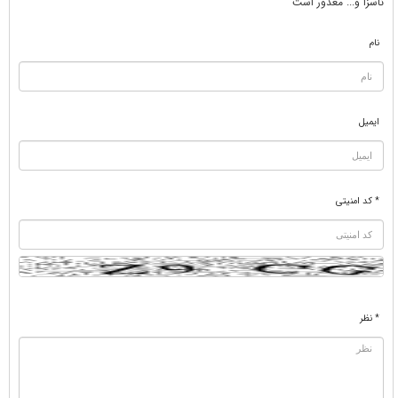
ناسزا و... معذور است
نام
ایمیل
* کد امنیتی
* نظر