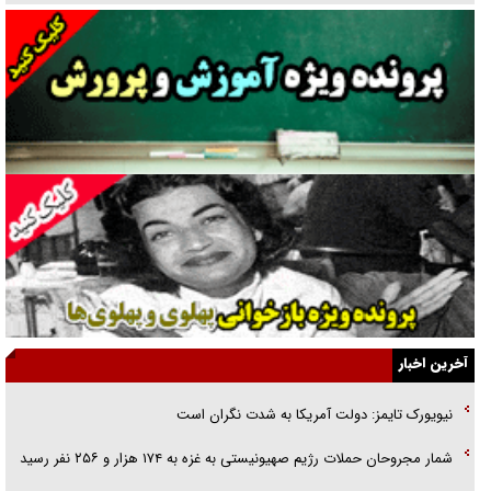
دنده دولت به واگذاری مسئله‌دار ایران‌خودرو/ خصوصی‌سازی یا انحصار؟
غریزه‌ی بقا و آقای باقی و رفقا
جراحی‌های زیبایی با مدرک فوق‌دیپلم! + گفت‌وگو با متهم
گفت‌وگو با همسر یکی از شهدای جنگ رمضان/ پیکر بی‌سر شهید را از
انگشت‌های پا شناسایی کردیم
نسلی که آنلاین الگو می‌گیرد
گفت‌وگو با آیت‌الله جاودان/ جفای مخالفان مکانت معنوی رهبر شهید را
ارتقا می‌داد
آخرین اخبار
راننده مست به قانون می‌خندد
نیویورک تایمز: دولت آمریکا به شدت نگران است
همه آقای دوربینی شده‌ایم!
شمار مجروحان حملات رژیم صهیونیستی به غزه به ۱۷۴ هزار و ۲۵۶ نفر رسید
قصه ناتمام سرویس مدارس