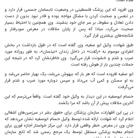
شده است.
وی افزود که این پزشک فلسطینی در وضعیت نابسامان جسمی قرار دارد و
در تنفس و صحبت کردن با مشکل مواجه بوده و قادر نبود بدون از دست
دادن تعادل و سقوط، بر سر جای خود بنشیند. وی همچنین با احتیاط بسیار
صحبت می‌کرد، مبادا که پس از پایان ملاقات در معرض سوءرفتار و
شکنجه‌های بیشتری قرار گیرد.
طبق شهادت وکیل ابو صفیه، وی گفته است که در طول بازداشت در بخش
انفرادی موسوم به «رکفت» در داخل زندان «نیتسان»، به طور روزانه مورد
ضرب و شتم و خشونت قرار می‌گیرد. وی خاطرنشان کرد که در نتیجه این
حملات چندین بار از هوش رفته است.
ابو صفیه افزوده است که هر بار که بیهوش می‌شد، یک بهیار حاضر می‌شد و
به او مسکن و کمی آب می‌داد و سپس دوباره مورد ضرب و شتم قرار
می‌گرفت.
حسام ابوصفیه در این دیدار به وکیل خود گفته است: واقعاً می‌ترسم که این
آخرین ملاقات پیش از آن باشد که مرا بکشند.
در پی این اظهارات، سازمان پزشکان برای حقوق بشر در سرزمین‌های اشغالی
اعلام کرد که شهادت ارائه شده توسط وکیل حسام ابوصفیه نشان می‌دهد که
جان وی در معرض خطر واقعی قرار دارد. این مرکز خواستار اجازه فوری برای
انجام معاینه پزشکی مستقل توسط یک مرجع رسمی شد که تابع سازمان