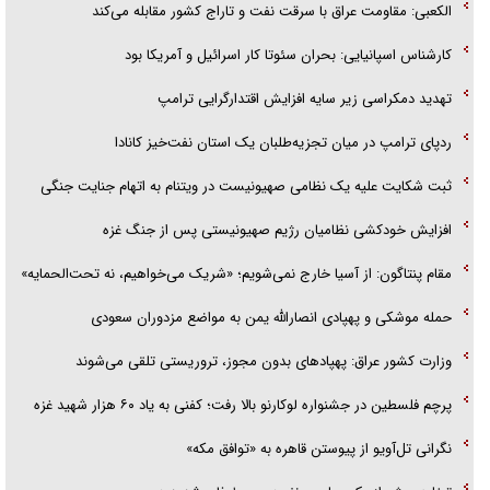
الکعبی: مقاومت عراق با سرقت نفت و تاراج کشور مقابله می‌کند
آیا مقاومت فلسطین خلع‌سلاح می‌شود؟
کارشناس اسپانیایی: بحران سئوتا کار اسرائیل و آمریکا بود
تهدید دمکراسی زیر سایه افزایش اقتدارگرایی ترامپ
ردپای ترامپ در میان تجزیه‌طلبان یک استان نفت‌خیز کانادا
ثبت شکایت علیه یک نظامی صهیونیست در ویتنام به اتهام جنایت جنگی
افزایش خودکشی نظامیان رژیم صهیونیستی پس از جنگ غزه
مقام پنتاگون: از آسیا خارج نمی‌شویم؛ «شریک می‌خواهیم، نه تحت‌الحمایه»
حمله موشکی و پهپادی انصارالله یمن به مواضع مزدوران سعودی
وزارت کشور عراق: پهپادهای بدون مجوز، تروریستی تلقی می‌شوند
پرچم فلسطین در جشنواره لوکارنو بالا رفت؛ کفنی به یاد ۶۰ هزار شهید غزه
نگرانی تل‌آویو از پیوستن قاهره به «توافق مکه»