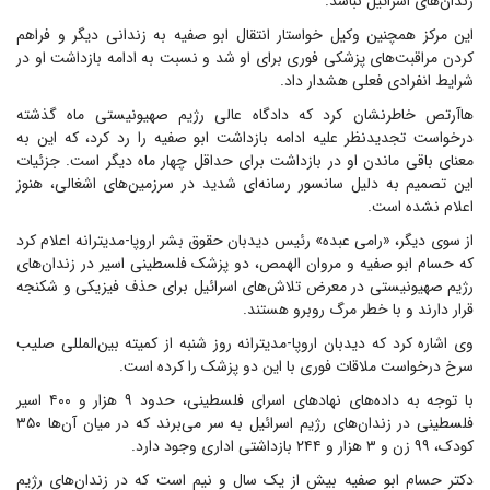
زندان‌های اسرائیل نباشد.
این مرکز همچنین وکیل خواستار انتقال ابو صفیه به زندانی دیگر و فراهم
کردن مراقبت‌های پزشکی فوری برای او شد و نسبت به ادامه بازداشت او در
شرایط انفرادی فعلی هشدار داد.
هاآرتص خاطرنشان کرد که دادگاه عالی رژیم صهیونیستی ماه گذشته
درخواست تجدیدنظر علیه ادامه بازداشت ابو صفیه را رد کرد، که این به
معنای باقی ماندن او در بازداشت برای حداقل چهار ماه دیگر است. جزئیات
این تصمیم به دلیل سانسور رسانه‌ای شدید در سرزمین‌های اشغالی، هنوز
اعلام نشده است.
از سوی دیگر، «رامی عبده» رئیس دیدبان حقوق بشر اروپا-مدیترانه اعلام کرد
که حسام ابو صفیه و مروان الهمص، دو پزشک فلسطینی اسیر در زندان‌های
رژیم صهیونیستی در معرض تلاش‌های اسرائیل برای حذف فیزیکی و شکنجه
قرار دارند و با خطر مرگ روبرو هستند.
وی اشاره کرد که دیدبان اروپا-مدیترانه روز شنبه از کمیته بین‌المللی صلیب
سرخ درخواست ملاقات فوری با این دو پزشک را کرده است.
با توجه به داده‌های نهادهای اسرای فلسطینی، حدود ۹ هزار و ۴۰۰ اسیر
فلسطینی در زندان‌های رژیم اسرائیل به سر می‌برند که در میان آن‌ها ۳۵۰
کودک، ۹۹ زن و ۳ هزار و ۲۴۴ بازداشتی اداری وجود دارد.
دکتر حسام ابو صفیه بیش از یک سال و نیم است که در زندان‌های رژیم