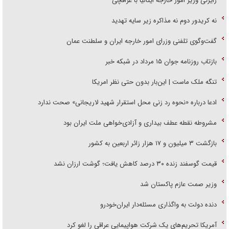
رایزنی وزیر امور خارجه ایتالیا با عراقچی
نه کریدور دوم نه مذاکره زیر سایه تهدید
گفت‌وگوی تلفنی وزرای امور خارجه ایران و سلطنت عمان
بازتاب روزنامه جوان ۱۵ مرداد در شبکه خبر
تنگه ملک ماست | این‌بار بدون حتی نظر امریکا
ادعا درباره «نحوه رد زنی محل استقرار شهید لاریجانی» صحت ندارد
مشروطه نقطه عطف بیداری و آزادی‌خواهی ملت ایران بود
بازگشت ۳ میلیون و ۱۷ هزار زائر اربعین به کشور
قیمت گوسفند زنده ۳۰ درصد کاهش یافت؛ گوشت ارزان نشد
وزیر صمت عازم پاکستان شد
دنده دولت به واگذاری مسئله‌دار ایران‌خودرو
آمریکا تحریم‌های یک شرکت هواپیمایی عراقی را لغو کرد