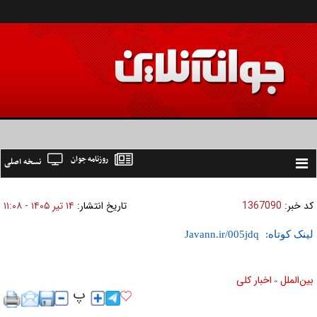
روزنامه جوان
نسخه اصلی
Toggle
navigation
کد خبر:
1367090
تاریخ انتشار:
۱۴ تير ۱۴۰۵ - ۱۱:۰۸
لینک کوتاه:
بين‌الملل
اخبار كلی
»