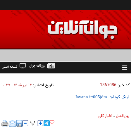
روزنامه جوان
نسخه اصلی
Toggle
navigation
کد خبر:
1367086
تاریخ انتشار:
۱۴ تير ۱۴۰۵ - ۱۰:۴۷
لینک کوتاه:
بين‌الملل
اخبار كلی
»