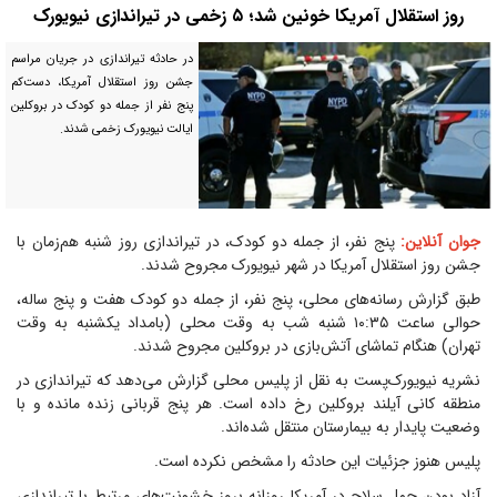
روز استقلال آمریکا خونین شد؛ ۵ زخمی در تیراندازی نیویورک
در حادثه تیراندازی در جریان مراسم
جشن روز استقلال آمریکا، دست‌کم
پنج نفر از جمله دو کودک در بروکلین
ایالت نیویورک زخمی شدند.
جوان آنلاین:
پنج نفر، از جمله دو کودک، در تیراندازی روز شنبه هم‌زمان با
جشن روز استقلال آمریکا در شهر نیویورک مجروح شدند.
طبق گزارش رسانه‌های محلی، پنج نفر، از جمله دو کودک هفت و پنج ساله،
حوالی ساعت ۱۰:۳۵ شنبه شب به وقت محلی (بامداد یکشنبه به وقت
تهران) هنگام تماشای آتش‌بازی در بروکلین مجروح شدند.
نشریه نیویورک‌پست به نقل از پلیس محلی گزارش می‌دهد که تیراندازی در
منطقه کانی آیلند بروکلین رخ داده است. هر پنج قربانی زنده مانده و با
وضعیت پایدار به بیمارستان منتقل شده‌اند.
پلیس هنوز جزئیات این حادثه را مشخص نکرده است.
آزاد بودن حمل سلاح در آمریکا روزانه بروز خشونت‌های مرتبط با تیراندازی