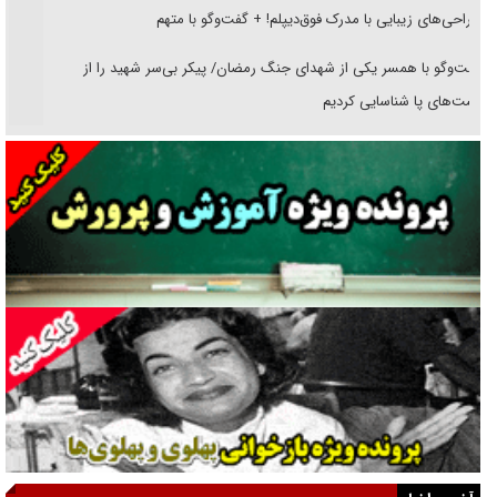
جراحی‌های زیبایی با مدرک فوق‌دیپلم! + گفت‌وگو با متهم
گفت‌وگو با همسر یکی از شهدای جنگ رمضان/ پیکر بی‌سر شهید را از
انگشت‌های پا شناسایی کردیم
نسلی که آنلاین الگو می‌گیرد
گفت‌وگو با آیت‌الله جاودان/ جفای مخالفان مکانت معنوی رهبر شهید را
ارتقا می‌داد
راننده مست به قانون می‌خندد
همه آقای دوربینی شده‌ایم!
قصه ناتمام سرویس مدارس
آیا مقاومت فلسطین خلع‌سلاح می‌شود؟
الگوی وحدت‌آفرین در ادراک سیاست خارجی