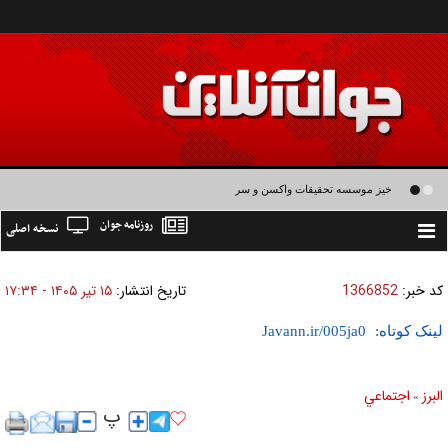
خیز موسسه تحقیقات واکسن و سرم سازی رازی برای تولید واکسن های نسل سوم و
روزنامه جوان
نسخه اصلی
چهارم
Toggle
navigation
کد خبر:
1366852
تاریخ انتشار:
۱۵ تير ۱۴۰۵ - ۱۷:۳۴
لینک کوتاه:
البرز
اجتماعي
»