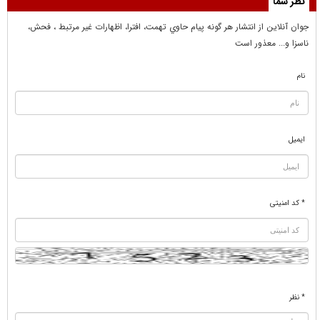
نظر شما
جوان آنلاين از انتشار هر گونه پيام حاوي تهمت، افترا، اظهارات غير مرتبط ، فحش،
ناسزا و... معذور است
نام
ایمیل
* کد امنیتی
* نظر