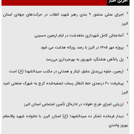
آخرین اخبار
گفتگوی دکتر اخوان مدیرمسئول روزنامه جوان با برنامه تلویزیونی «نبرد
اجرای عملی منشور ۹ بندی رهبر شهید انقلاب در حرکت‌های جهادی استان
هرمز»
البرز
امام حسین (ع) کشته سیرت‌های عصر جاهلی شد
آماده‌باش کامل شهرداری ماهدشت در ایام اربعین حسینی
فریاد‌ها و ناله‌های دوستان مبارزدلم را آتش می‌زد
پروژه مهر ۱۴۰۵ در البرز با رصد روزانه هدایت می شود
پل راه‌آهن هشتگرد شهریور به بهره‌برداری می‌رسد
اربعین، جلوه بی‌بدیل عشق، ایثار و همدلی در مکتب سیدالشهدا (ع) است
پیشرفت ۶۰ درصدی خط انتقال پساب تصفیه‌شده کرج به شهرک صنعتی امید
البرز
ارزیابی اجرای طرح «فواد» در اداره‌کل تأمین اجتماعی استان البرز
دیدار فرمانده لشکر ده سیدالشهدا (ع) استان البرز، با خانواده شهید والامقام
بهروز واحدی