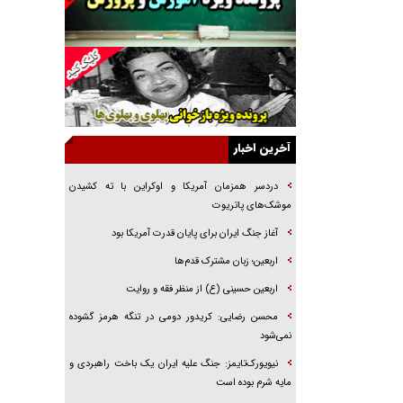
راهبرد غافلگیری با نسل جدید پهپاد‌ها
جنجال پزشکان تقلبی در صنعت زیبایی
یهودی‌ها در ادبیات داستانی اروپا؛ از شکسپیر تا
دیکنز
گفت‌وگو با خواهر یکی از شهدای جنگ رمضان/
خواهرم فرمانده جهادی و اهل خدمت بی‌منت بود
آخرین اخبار
جزئیات شکنجه‌هایم فراتر از آن است که در بیان
بگنجد!
دردسر همزمان آمریکا و اوکراین با ته کشیدن
موشک‌های پاتریوت
گزارش «جوان» از قوانین سخت‌گیرانه ۶ قاره در
برابر یورش به پاسگاه‌های پلیس
آغاز جنگ ایران برای پایان قدرت آمریکا بود
تحلیل ابعاد پیام رهبر انقلاب به حزب‌الله/ مقاومت
اربعین؛ زبان مشترک قدم‌ها
نقشه راه آینده غرب آسیا
اربعین حسینی (ع) از منظر فقه و روایت
محسن رضایی: کریدور دومی در تنگه هرمز گشوده
نمی‌شود
نیویورک‌تایمز: جنگ علیه ایران یک باخت راهبردی و
مایه شرم بوده است