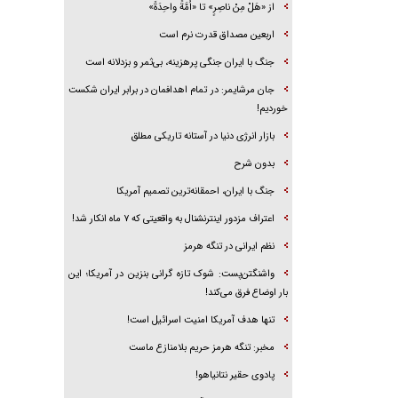
از «هَلْ مِنْ ناصِرٍ» تا «اُمَّةً واحِدَةً»
اربعین مصداق قدرت نرم است
جنگ با ایران جنگی پرهزینه، بی‌ثمر و بزدلانه است
جان مرشایمر: در تمام اهدافمان در برابر ایران شکست
خوردیم!
بازار انرژی دنیا در آستانه تاریکی مطلق
بدون شرح
جنگ با ایران، احمقانه‌ترین تصمیم آمریکا
اعتراف مزدور اینترنشنال به واقعیتی که ۷ ماه انکار شد!
نظم ایرانی در تنگه هرمز
واشنگتن‌پست: شوک تازه گرانی بنزین در آمریکا؛ این
بار اوضاع فرق می‌کند!
تنها هدف آمریکا امنیت اسرائیل است!
مخبر: تنگه هرمز حریم بلامنازع ماست
پادوی حقیر نتانیاهو!