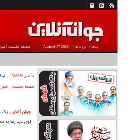
|
صفحه نخست
سیا
جمعه ۱۶ مرداد ۱۴۰۵ -
2026 August 07
لینک
کد خبر:
1366839
صفحه نخست
اخبار 
»
جوان آنلاین:
یک فع
توی دیدار‌ها به 