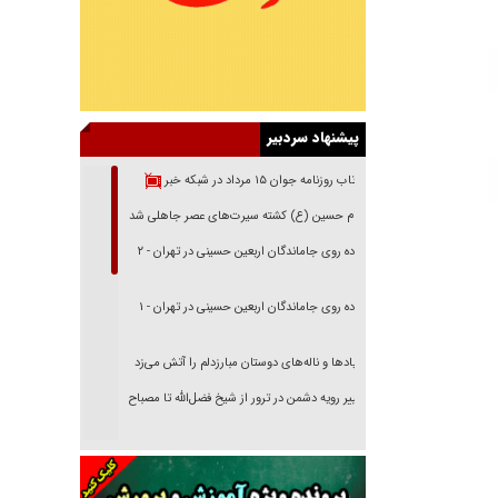
پیشنهاد سردبیر
بازتاب روزنامه جوان ۱۵ مرداد در شبکه خبر
امام حسین (ع) کشته سیرت‌های عصر جاهلی شد
پیاده روی جاماندگان اربعین حسینی در تهران - ۲
پیاده روی جاماندگان اربعین حسینی در تهران - ۱
فریاد‌ها و ناله‌های دوستان مبارزدلم را آتش می‌زد
تغییر رویه دشمن در ترور از شیخ فضل‌الله تا مصباح
یزدی
خرید قسطی اولش خنده و آخرش گریه است!
فوتبال و آن «بالا»!