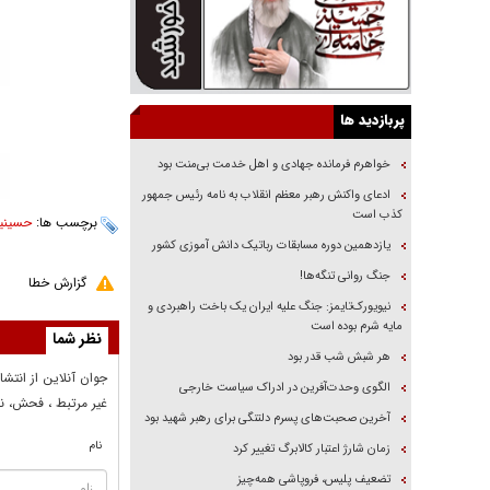
پربازدید ها
خواهرم فرمانده جهادی و اهل خدمت بی‌منت بود
ادعای واکنش رهبر معظم انقلاب به نامه رئیس جمهور
کذب است
برچسب ها:
حسینیه
یازدهمین دوره مسابقات رباتیک دانش آموزی کشور
جنگ روانی تنگه‌ها!
گزارش خطا
نیویورک‌تایمز: جنگ علیه ایران یک باخت راهبردی و
مایه شرم بوده است
نظر شما
هر شبش شب قدر بود
جوان آنلاين از انتشا
الگوی وحدت‌آفرین در ادراک سیاست خارجی
غير مرتبط ، فحش، نا
آخرین صحبت‌های پسرم دلتنگی برای رهبر شهید بود
نام
زمان شارژ اعتبار کالابرگ تغییر کرد
تضعیف پلیس، فروپاشی همه‌چیز