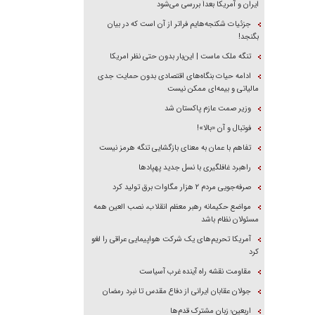
ایران و آمریکا بعداً بررسی می‌شود
جزئیات شکنجه‌هایم فراتر از آن است که در بیان
بگنجد!
تنگه ملک ماست | این‌بار بدون حتی نظر امریکا
ادامه حیات بنگاه‌های اقتصادی بدون حمایت جدی
مالیاتی و بیمه‌ای ممکن نیست
وزیر صمت عازم پاکستان شد
فوتبال و آن «بالا»!
تفاهم با عمان به معنای بازگشایی تنگه هرمز نیست
راهبرد غافلگیری با نسل جدید پهپاد‌ها
صرفه‌جویی مردم ۲ هزار مگاوات برق تولید کرد
مواضع حکیمانه رهبر معظم انقلاب، نصب العین همه
مسئولان نظام باشد
آمریکا تحریم‌های یک شرکت هواپیمایی عراقی را لغو
کرد
مقاومت نقشه راه آینده غرب آسیاست
جولان عقابان ایرانی از دفاع مقدس تا نبرد رمضان
اربعین؛ زبان مشترک قدم‌ها