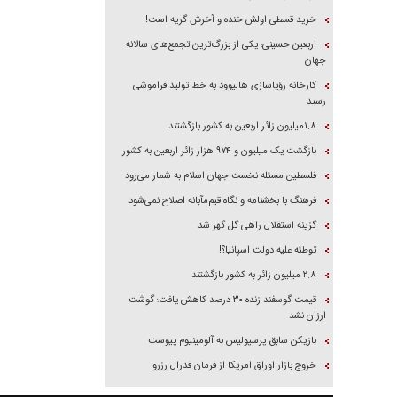
خرید قسطی اولش خنده و آخرش گریه است!
اربعین حسینی؛ یکی از بزرگ‌ترین تجمع‌های سالانه
جهان
کارخانه رؤیاسازی هالیوود به خط تولید فراموشی
رسید
۱.۸میلیون زائر اربعین به کشور بازگشتند
بازگشت یک میلیون و ۹۷۴ هزار زائر اربعین به کشور
فلسطین مسئله نخست جهان اسلام به شمار می‌رود
فرهنگ با بخشنامه و نگاه قیم‌مآبانه اصلاح نمی‌شود
گزینه استقلال راهی گل گهر شد
توطئه علیه دولت اسپانیا؟!
۲.۸ میلیون زائر به کشور بازگشتند
قیمت گوسفند زنده ۳۰ درصد کاهش یافت؛ گوشت
ارزان نشد
بازیکن سابق پرسپولیس به آلومینیوم پیوست
خروج بازار اوراق امریکا از فرمان فدرال رزرو