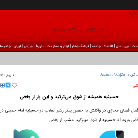
|
|
|
|
|
|
|
|
|
ست
بين‌الملل
اقتصاد
جامعه
فرهنگ‌و‌هنر
ایثار و مقاومت
تاریخ
ورزش
ايران
چندرسان
 کوتاه:
تاریخ انتش
كلی
حسینیه همیشه از شوق می‌ترکید و این بار از بغض
ال فضای مجازی در واکنش به حضور پیکر رهبر انقلاب در حسینیه امام خمینی در 
محض ورود آقا حسینیه از شوق میترکید امشب از بغض