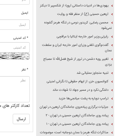
یهودی‌ها در ادبیات داستانی اروپا؛ از شکسپیر تا دیکنز
ایمیل
اربعین حسینی (ع) از منظر فقه و روایت
محسن رضایی: کریدور دومی در تنگه هرمز گشوده
نمی‌شود
رایزنی وزیر امور خارجه ایتالیا با عراقچی
* کد امنیتی
گفت‌وگوی تلفنی وزرای امور خارجه ایران و سلطنت
عمان
تغییر رویه دشمن در ترور از شیخ فضل‌الله تا مصباح
یزدی
* نظر
تنبیه متجاوز عملیاتی شد
کنوانسیون خزر، از ابهام حقوقی تا نگرانی امنیتی
دلتنگی نکرد و در مسیر جهاد تا شهادت ماند
ترامپ دوباره به پشت میانجی‌ها خزید
تعداد کارکتر های م
جزئیات برگزاری پیاده‌روی جاماندگان اربعین در تهران
پیاده روی جاماندگان اربعین حسینی در تهران - ۲
پیاده روی جاماندگان اربعین حسینی در تهران - ۱
مذاکرات تنگه هرمز با عمان دوجانبه است؛ موضوعات