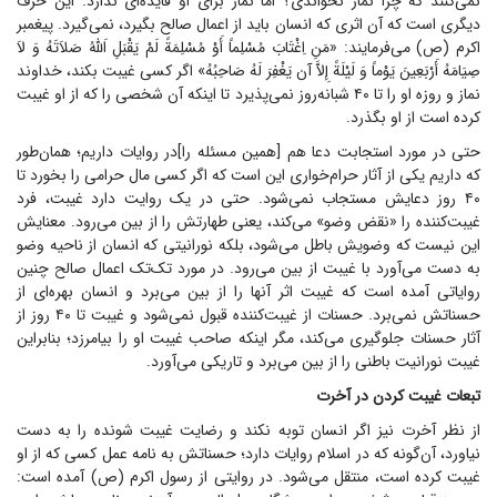
نمی‌کنند که چرا نماز نخواندی؟ اما نماز برای او فایده‌ای ندارد. این حرف
دیگری است که آن اثری که انسان باید از اعمال صالح بگیرد، نمی‌گیرد. پیغمبر
اکرم (ص) می‌فرمایند: «مَنِ اِغْتَابَ مُسْلِماً أَوْ مُسْلِمَةً لَمْ یَقْبَلِ اَللَّهُ صَلاَتَهُ وَ لاَ
صِیَامَهُ أَرْبَعِینَ یَوْماً وَ لَیْلَةً إِلاَّ آن یَغْفِرَ لَهُ صَاحِبُهُ» اگر کسی غیبت بکند، خداوند
نماز و روزه او را تا ۴۰ شبانه‌روز نمی‌پذیرد تا اینکه آن شخصی را که از او غیبت
کرده است از او بگذرد.
حتی در مورد استجابت دعا هم [همین مسئله را]در روایات داریم؛ همان‌طور
که داریم یکی از آثار حرام‌خواری این است که اگر کسی مال حرامی را بخورد تا
۴۰ روز دعایش مستجاب نمی‌شود. حتی در یک روایت دارد غیبت، فرد
غیبت‌کننده را «نقض وضو» می‌کند، یعنی طهارتش را از بین می‌رود. معنایش
این نیست که وضویش باطل می‌شود، بلکه نورانیتی که انسان از ناحیه وضو
به دست می‌آورد با غیبت از بین می‌رود. در مورد تک‌تک اعمال صالح چنین
روایاتی آمده است که غیبت اثر آنها را از بین می‌برد و انسان بهره‌ای از
حسناتش نمی‌برد. حسنات از غیبت‌کننده قبول نمی‌شود و غیبت تا ۴۰ روز از
آثار حسنات جلوگیری می‌کند، مگر اینکه صاحب غیبت او را بیامرزد؛ بنابراین
غیبت نورانیت باطنی را از بین می‌برد و تاریکی می‌آورد.
تبعات غیبت کردن در آخرت
از نظر آخرت نیز اگر انسان توبه نکند و رضایت غیبت شونده را به دست
نیاورد، آن‌گونه که در اسلام روایات دارد؛ حسناتش به نامه عمل کسی که از او
غیبت کرده است، منتقل می‌شود. در روایتی از رسول اکرم (ص) آمده است: