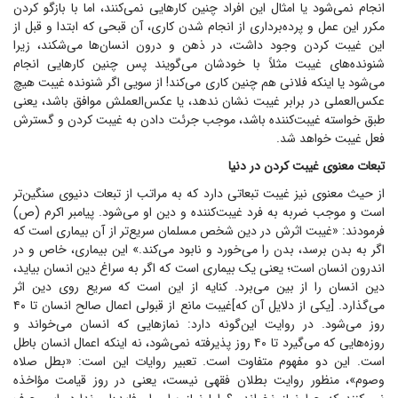
انجام نمی‌شود یا امثال این افراد چنین کار‌هایی نمی‌کنند، اما با بازگو کردن
مکرر این عمل و پرده‌برداری از انجام شدن کاری، آن قبحی که ابتدا و قبل از
این غیبت کردن وجود داشت، در ذهن و درون انسان‌ها می‌شکند، زیرا
شنونده‌های غیبت مثلاً با خودشان می‌گویند پس چنین کار‌هایی انجام
می‌شود یا اینکه فلانی هم چنین کاری می‌کند! از سویی اگر شنونده غیبت هیچ
عکس‌العملی در برابر غیبت نشان ندهد، یا عکس‌العملش موافق باشد، یعنی
طبق خواسته غیبت‌کننده باشد، موجب جرئت دادن به غیبت کردن و گسترش
فعل غیبت خواهد شد.
تبعات معنوی غیبت کردن در دنیا
از حیث معنوی نیز غیبت تبعاتی دارد که به مراتب از تبعات دنیوی سنگین‌تر
است و موجب ضربه به فرد غیبت‌کننده و دین او می‌شود. پیامبر اکرم (ص)
فرمودند: «غیبت اثرش در دین شخص مسلمان سریع‌تر از آن بیماری است که
اگر به بدن برسد، بدن را می‌خورد و نابود می‌کند.» این بیماری، خاص و در
اندرون انسان است؛ یعنی یک بیماری است که اگر به سراغ دین انسان بیاید،
دین انسان را از بین می‌برد. کنایه از این است که سریع روی دین اثر
می‌گذارد. [یکی از دلایل آن که]غیبت مانع از قبولی اعمال صالح انسان تا ۴۰
روز می‌شود. در روایت این‌گونه دارد: نماز‌هایی که انسان می‌خواند و
روزه‌هایی که می‌گیرد تا ۴۰ روز پذیرفته نمی‌شود، نه اینکه اعمال انسان باطل
است. این دو مفهوم متفاوت است. تعبیر روایات این است: «بطل صلاه
وصوم»، منظور روایت بطلان فقهی نیست، یعنی در روز قیامت مؤاخذه