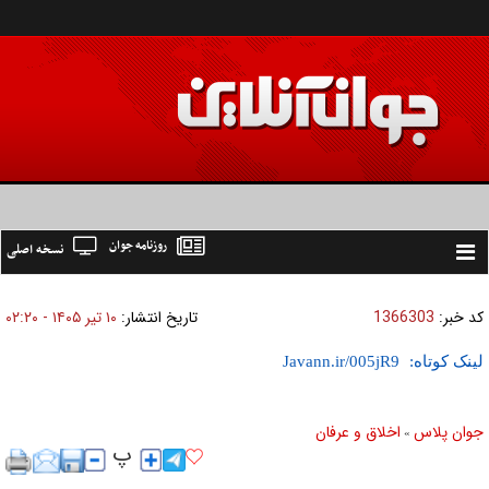
روزنامه جوان
نسخه اصلی
Toggle
navigation
کد خبر:
1366303
تاریخ انتشار:
۱۰ تير ۱۴۰۵ - ۰۲:۲۰
لینک کوتاه:
جوان پلاس
اخلاق و عرفان
»