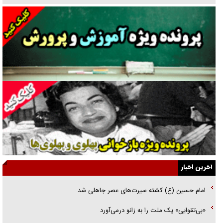
دنده دولت به واگذاری مسئله‌دار ایران‌خودرو/ خصوصی‌سازی یا انحصار؟
غریزه‌ی بقا و آقای باقی و رفقا
جراحی‌های زیبایی با مدرک فوق‌دیپلم! + گفت‌وگو با متهم
گفت‌وگو با همسر یکی از شهدای جنگ رمضان/ پیکر بی‌سر شهید را از
انگشت‌های پا شناسایی کردیم
نسلی که آنلاین الگو می‌گیرد
گفت‌وگو با آیت‌الله جاودان/ جفای مخالفان مکانت معنوی رهبر شهید را
ارتقا می‌داد
آخرین اخبار
راننده مست به قانون می‌خندد
امام حسین (ع) کشته سیرت‌های عصر جاهلی شد
همه آقای دوربینی شده‌ایم!
«بی‌تقوایی» یک ملت را به زانو درمى‌آورد
قصه ناتمام سرویس مدارس