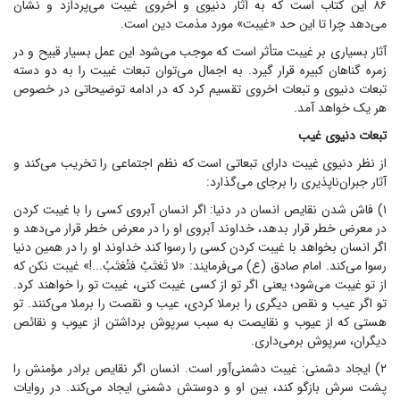
۸۶ این کتاب است که به آثار دنیوی و اخروی غیبت می‌پردازد و نشان
می‌دهد چرا تا این حد «غیبت» مورد مذمت دین است.
آثار بسیاری بر غیبت متأثر است که موجب می‌شود این عمل بسیار قبیح و در
زمره گناهان کبیره قرار گیرد. به اجمال می‌توان تبعات غیبت را به دو دسته
تبعات دنیوی و تبعات اخروی تقسیم کرد که در ادامه توضیحاتی در خصوص
هر یک خواهد آمد.
تبعات دنیوی غیب
از نظر دنیوی غیبت دارای تبعاتی است که نظم اجتماعی را تخریب می‌کند و
آثار جبران‌ناپذیری را برجای می‌گذارد:
۱) فاش شدن نقایص انسان در دنیا: اگر انسان آبروی کسی را با غیبت کردن
در معرض خطر قرار بدهد، خداوند آبروی او را در معرض خطر قرار می‌دهد و
اگر انسان بخواهد با غیبت کردن کسی را رسوا کند خداوند او را در همین دنیا
رسوا می‌کند. امام صادق (ع) می‌فرمایند: «لا تَغتَبْ فتُغتَبُ...!» غیبت نکن که
از تو غیبت مى‌شود؛ یعنی اگر تو از کسی غیبت کنی، غیبت تو را خواهند کرد.
تو اگر عیب و نقص دیگری را برملا کردی، عیب و نقصت را برملا می‌کنند. تو
هستی که از عیوب و نقایصت به سبب سرپوش برداشتن از عیوب و نقائص
دیگران، سرپوش برمی‌داری.
۲) ایجاد دشمنی: غیبت دشمنی‌آور است. انسان اگر نقایص برادر مؤمنش را
پشت سرش بازگو کند، بین او و دوستش دشمنی ایجاد می‌کند. در روایات