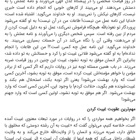
در روز قیامت شخصی را در پیشگاه عدل الهی می‌آورند و نامه عملش را به
دستش می‌دهند. او می‌بیند از کار‌های خوبی که انجام داده است خبری
نیست، کار‌های نیکش را نمی‌بیند. او به خداوند می‌گوید: اشتباه شده است؛
خدایا این نامه عمل من نیست! طاعات من در آن نیست! به او گفته می‌شود
پروردگار تو نعوذ‌بالله هیچگاه فراموش نمی‌کند؛ عمل تو به دلیل غیبت کردن از
مردم از بین رفته است. سپس شخص دیگری را می‌آورند و نامه عملش را به
او می‌دهند؛ وقتی آن را نگاه می‌کند در آن حسنات بسیاری می‌بیند. به
خداوند می‌گوید: این نامه عمل چه کسی است؟! من این طاعات را انجام
نداده‌ام! به او گفته می‌شود فلانی غیبت تو را کرد و حسناتش به تو داده شد؛
بنابراین اگر انسان موفق به توبه نشود، غیبت این چنین در روز قیامت ضربه
می‌زند. در باب همین مسئله توبه نیز در روایات داریم که اگر کسی که از برادر
مؤمن یا خواهر مؤمنه‌اش غیبت کرده است، موفق به توبه بشود، آخرین کسی
است که وارد بهشت می‌شود! یعنی اگر توبه بکند، استحلال هم بکند و
غیبت‌شونده هم بگوید، حلالت کردم! با وجود این، آخرین کسی است که وارد
بهشت می‌شود. اگر هم موفق به توبه نشود، اولین کسی است که وارد جهنم
می‌شود!
مهم‌ترین عقوبت غیبت کردن
اگر بخواهیم همه مواردی را که در روایات در مورد تبعات معنوی غیبت آمده
است، خلاصه کنیم، می‌توان گفت که «غیبت به آن رشته دوستی که مخلوق با
خالق دارد، ضربه می‌زند و انسان را از ولایت‌الله خارج می‌کند و به ولایت
شیطان داخل می‌کند که همه اینها از عقوبات آن است.» اثر غیبت این است!