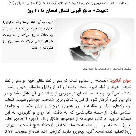
تبعات و عقوبات دنیوی و اخروی «غیبت» در کلام آیت‌الله حاج‌آقا مجتبی تهرانی (ره)
«غیبت» مانع قبولی اعمال انسان تا ۴۰ روز
غیبت به آن رشته دوستی که مخلوق با
خالق دارد، ضربه می‌زند و انسان را از
ولایت‌الله خارج می‌کند و به ولایت
شیطان داخل می‌کند که همه اینها از
عقوبات آن است
تنظیم و تلخیص: محمدصادق عبداللهی
جوان آنلاین:
«غیبت» از اعمالی است که هم از نظر عقلی قبیح و هم از نظر
شرعی حرام و گناه کبیره است؛ رذیله‌ای که از رذایل نفسانی درون انسان
نشئت می‌گیرد و چه بسا انسان در مواردی از ریشه‌های آن غافل باشد و در
دام این کبیره گرفتار شود. از این‌رو تلاش برای شناخت چیستی غیبت، تبعات
آن، راه‌های ترک و مقابله با آن اهمیتی دوچندان برای مؤمنان و جامعه
اسلامی دارد. از جمله کتاب‌هایی که به دقت، اما روان و کاربردی به این
مسئله می‌پردازد کتاب «غیبت» از مجموعه اخلاق ربانی (دوره ۹ جلدی آفات
زبان) است که براساس سلسله جلسات اخلاقی آیت‌الله حاج‌آقا مجتبی تهرانی
(ره) تنظیم شده است. آنچه پیش‌رو دارید گزارشی اخذ شده از صفحات ۷۳ تا