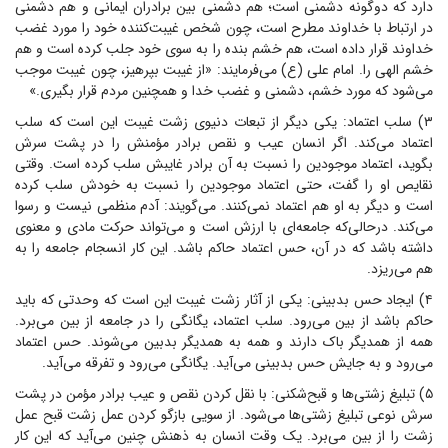
دارد که دوگونه دشمنی است؛ هم دشمنی بین برادران ایمانی و هم دشمنی
در ارتباط با خداوند مطرح است، چون شخص غیبت‌کننده خود را مورد غضب
خداوند قرار داده است، هم خشم بنده را به سوی خود جلب کرده است و هم
خشم الهی را. امام علی (ع) می‌فرمایند: «از غیبت بپرهیز، چون غیبت موجب
می‌شود که مورد خشم، دشمنی و غضب خدا و همچنین مردم قرار بگیری.»
۳) سلب اعتماد: یکی دیگر از تبعات دنیوی زشت غیبت این است که سلب
اعتماد می‌کند. اگر انسان عیب و نقص برادر مؤمنش را در پشت سرش
بگوید، اعتماد موجودین را نسبت به آن برادر غایبش سلب کرده است. وقتی
نقایص او را گفت، حتی اعتماد موجودین را نسبت به خودش سلب کرده
است و دیگر به او هم اعتماد نمی‌کنند. می‌گویند: آدم منظمی نیست و رسوا
می‌کند. درحالی‌که جامعه‌ای با ارزش است و می‌تواند حرکت مادی و معنوی
داشته باشد که در آن، حس اعتماد حاکم باشد. این کار انسجام جامعه را به
هم می‌ریزد.
۴) ایجاد حس بدبینی: یکی از آثار زشت غیبت این است که وحدتی که باید
حاکم باشد از بین می‌رود. سلب اعتماد، یگانگی را در جامعه از بین می‌برد.
همه از همدیگر باک دارند و همه به همدیگر بدبین می‌شوند. حس اعتماد
می‌رود و به جایش حس بدبینی می‌آید. یگانگی می‌رود و تفرقه می‌آید.
۵) تبلیغ زشتی‌ها و قبح‌شکنی: با نقل کردن نقص و عیب برادر مؤمن در پشت
سرش نوعی تبلیغ زشتی‌ها می‌شود. از سویی بازگو کردن عمل زشت قبح عمل
زشت را از بین می‌برد. یک وقت انسان به ذهنش چنین می‌آید که این کار