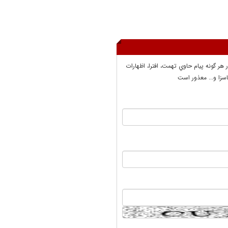
ر هر گونه پيام حاوي تهمت، افترا، اظهارات
سزا و... معذور است