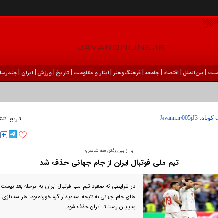
|
|
|
|
|
|
|
|
|
ست
بين‌الملل
اقتصاد
جامعه
فرهنگ‌و‌هنر
ایثار و مقاومت
تاریخ
ورزش
ايران
چندرسان
 کوتاه:
تاریخ انتش
با از بین رفتن سه شانس؛
تیم ملی فوتبال ایران از جام جهانی حذف شد
در شرایطی که صعود تیم ملی فوتبال ایران به مرحله بعد بیست 
های جام جهانی به نتیجه سه دیدار گره خورده بود، هر سه بازی با 
به پایان رسید تا ایران حذف شود.