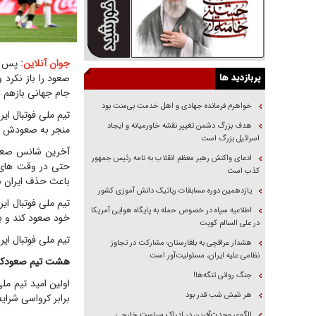
جوان آنلاین:
پس از
پربازدید ها
جام جهانی بازهم 
خواهرم فرمانده جهادی و اهل خدمت بی‌منت بود
هدف بزرگ دشمن تغییر نقشه خاورمیانه و ایجاد
منجر به صعودش به 
اسرائیل بزرگ است
آخرین شانس صعود 
ادعای واکنش رهبر معظم انقلاب به نامه رئیس جمهور
حتی در وقت های 
کذب است
باعث حذف ایران ش
یازدهمین دوره مسابقات رباتیک دانش آموزی کشور
تیم ملی فوتبال ای
اطلاعیه سپاه در خصوص حمله به پایگاه هوایی آمریکا
خود صعود کند و با کسب ۳ امتیاز از سه بازی به
در علی السالم کویت
تیم ملی فوتبال ای
هشدار عراقچی به بلغارستان؛ مشارکت در تجاوز
نظامی علیه ایران، مسئولیت‌آور است
هشت تیم صعودکنند
جنگ روانی تنگه‌ها!
اولین امید تیم ملی
هر شبش شب قدر بود
برابر کرواسی شرایط
الگوی وحدت‌آفرین در ادراک سیاست خارجی