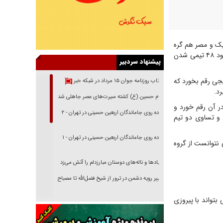
ژیک و مصر هم گره
صعود را باز نکرد و ملی پوشان کشورمان با کسب سه امتیاز از مرحله گروهی صعود نکردند و با وجود ۴۸ تیمی شدن
پیشنهاد سردبیر
برابر مصر امیدوار بود در سه دیدار بامداد امروز یکشنبه ۷ تیر نتایجی رقم بخورد که
بازتاب روزنامه جوان ۱۵ مرداد در شبکه خبر
د.
امام حسین (ع) کشته سیرت‌های عصر جاهلی شد
ر آن رقم خورد و
پیاده روی جاماندگان اربعین حسینی در تهران - ۲
و تساوی دو تیم
پیاده روی جاماندگان اربعین حسینی در تهران - ۱
 نتوانست از گروه
فریاد‌ها و ناله‌های دوستان مبارزدلم را آتش می‌زد
تغییر رویه دشمن در ترور از شیخ فضل‌الله تا مصباح
یزدی
 بتواند با پیروزی
خرید قسطی اولش خنده و آخرش گریه است!
فوتبال و آن «بالا»!