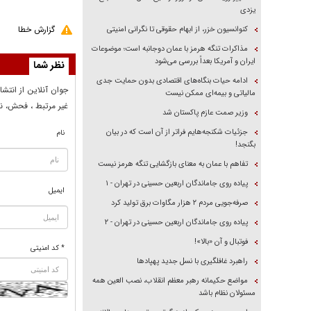
یزدی
گزارش خطا
کنوانسیون خزر، از ابهام حقوقی تا نگرانی امنیتی
مذاکرات تنگه هرمز با عمان دوجانبه است؛ موضوعات
ایران و آمریکا بعداً بررسی می‌شود
نظر شما
ادامه حیات بنگاه‌های اقتصادی بدون حمایت جدی
جوان آنلاين از انتشا
مالیاتی و بیمه‌ای ممکن نیست
غير مرتبط ، فحش، نا
وزیر صمت عازم پاکستان شد
جزئیات شکنجه‌هایم فراتر از آن است که در بیان
نام
بگنجد!
تفاهم با عمان به معنای بازگشایی تنگه هرمز نیست
پیاده روی جاماندگان اربعین حسینی در تهران - ۱
ایمیل
صرفه‌جویی مردم ۲ هزار مگاوات برق تولید کرد
پیاده روی جاماندگان اربعین حسینی در تهران - ۲
فوتبال و آن «بالا»!
* کد امنیتی
راهبرد غافلگیری با نسل جدید پهپاد‌ها
مواضع حکیمانه رهبر معظم انقلاب، نصب العین همه
مسئولان نظام باشد