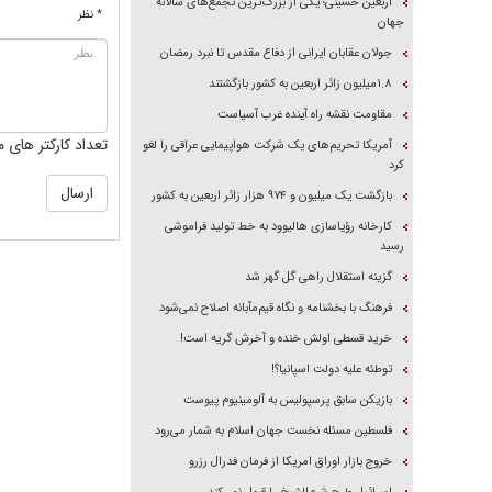
اربعین حسینی؛ یکی از بزرگ‌ترین تجمع‌های سالانه
* نظر
جهان
جولان عقابان ایرانی از دفاع مقدس تا نبرد رمضان
۱.۸میلیون زائر اربعین به کشور بازگشتند
مقاومت نقشه راه آینده غرب آسیاست
تعداد کارکتر های م
آمریکا تحریم‌های یک شرکت هواپیمایی عراقی را لغو
کرد
بازگشت یک میلیون و ۹۷۴ هزار زائر اربعین به کشور
کارخانه رؤیاسازی هالیوود به خط تولید فراموشی
رسید
گزینه استقلال راهی گل گهر شد
فرهنگ با بخشنامه و نگاه قیم‌مآبانه اصلاح نمی‌شود
خرید قسطی اولش خنده و آخرش گریه است!
توطئه علیه دولت اسپانیا؟!
بازیکن سابق پرسپولیس به آلومینیوم پیوست
فلسطین مسئله نخست جهان اسلام به شمار می‌رود
خروج بازار اوراق امریکا از فرمان فدرال رزرو