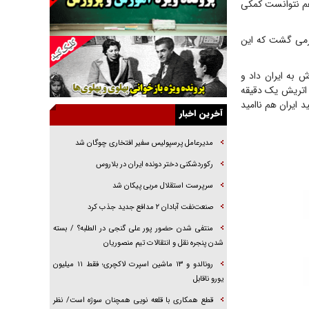
ی هم نتوانست کمکی
راهبرد غافلگیری با نسل جدید پهپاد‌ها
برمی گشت که این
جنجال پزشکان تقلبی در صنعت زیبایی
یهودی‌ها در ادبیات داستانی اروپا؛ از شکسپیر تا
دیکنز
ه روی خوش به ایران داد و
و اتریش یک دقیقه
گفت‌وگو با خواهر یکی از شهدای جنگ رمضان/
اشت و با تساوی ۳ به ۳ دو تیم آخرین امید ایران هم ناامید
خواهرم فرمانده جهادی و اهل خدمت بی‌منت بود
آخرین اخبار
جزئیات شکنجه‌هایم فراتر از آن است که در بیان
بگنجد!
مدیرعامل پرسپولیس سفیر افتخاری چوگان شد
گزارش «جوان» از قوانین سخت‌گیرانه ۶ قاره در
رکوردشکنی دختر دونده ایران در بلاروس
برابر یورش به پاسگاه‌های پلیس
سرپرست استقلال مربی پیکان شد
تحلیل ابعاد پیام رهبر انقلاب به حزب‌الله/ مقاومت
صنعت‌نفت آبادان ۲ مدافع جدید جذب کرد
نقشه راه آینده غرب آسیا
منتفی شدن حضور پور علی گنجی در الطلبه؟ / بسته
شدن پنجره نقل و انتقالات تیم منصوریان
رونالدو و ۱۳ ماشین اسپرت لاکچری؛ فقط ۱۱ میلیون
یورو ناقابل
قطع همکاری با قلعه نویی همچنان سوژه است/ نظر