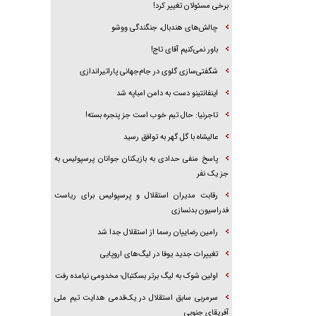
برخی مسئولان تغییر کرد!
چالش‌های هندبال، جنگندگی ووشو
باور نمی‌کنیم آقای تاج!
شگفتی‌سازی گلوی در جام‌جهانی پاراتیراندازی
اینفانتینو دست به دامن امباپه شد
تاجرنیا: حال تیم خوب است جز پنجره بسته!
عالیشاه با گل گهر به توافق رسید
پاسخ منفی حدادی به بازیکنان جوانان پرسپولیس به
جز یک نفر
رقابت مدیران استقلال و پرسپولیس برای ریاست
فدراسیون بدنسازی
رامین رضاییان رسما از استقلال جدا شد
تغییرات جدید یوفا در لیگ‌های اروپایی
اولین شوک به لیگ برتر بسکتبال؛ مخدومی نیامده رفت
سرمربی سابق استقلال در یک‌قدمی هدایت تیم ملی
آفریقای جنوبی