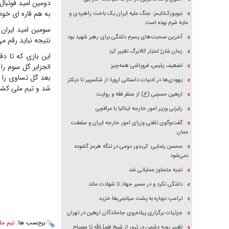
دومین امید فوتبال 
به هم قاره ای خود 
نیویورک‌تایمز: جنگ علیه ایران یک باخت راهبردی و
مایه شرم بوده است
سومین امید ایران
آخرین صحبت‌های پسرم دلتنگی برای رهبر شهید بود
نتیجه نباید رقم م
زمان شارژ اعتبار کالابرگ تغییر کرد
تضعیف پلیس، فروپاشی همه‌چیز
الجزایر گل سوم را
یهودی‌ها در ادبیات داستانی اروپا؛ از شکسپیر تا دیکنز
شد و تیم ملی کشور
اربعین حسینی (ع) از منظر فقه و روایت
رایزنی وزیر امور خارجه ایتالیا با عراقچی
گفت‌وگوی تلفنی وزرای امور خارجه ایران و سلطنت
عمان
محسن رضایی: کریدور دومی در تنگه هرمز گشوده
نمی‌شود
تنبیه متجاوز عملیاتی شد
دلتنگی نکرد و در مسیر جهاد تا شهادت ماند
ترامپ دوباره به پشت میانجی‌ها خزید
جزئیات برگزاری پیاده‌روی جاماندگان اربعین در تهران
برچسب ها:
تیم مل
تغییر رویه دشمن در ترور از شیخ فضل‌الله تا مصباح