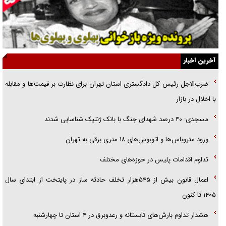
نسلی که آنلاین الگو می‌گیرد
گفت‌وگو با آیت‌الله جاودان/ جفای مخالفان مکانت معنوی رهبر شهید را
ارتقا می‌داد
آخرین اخبار
راننده مست به قانون می‌خندد
ضرب‌الاجل رئیس کل دادگستری استان تهران برای نظارت بر قیمت‌ها و مقابله
همه آقای دوربینی شده‌ایم!
با اخلال در بازار
قصه ناتمام سرویس مدارس
مسجدی: ۴۰ درصد شهدای جنگ با بانک ژنتیک شناسایی شدند
آیا مقاومت فلسطین خلع‌سلاح می‌شود؟
ورود متروباس‌ها و اتوبوس‌های ۱۸ متری برقی به تهران
تداوم اقدامات پلیس در حوزه‌های مختلف
اعمال قانون بیش از ۵۴۵هزار تخلف حادثه ساز در پایتخت از ابتدای سال
۱۴۰۵ تا کنون
هشدار تداوم بارش‌های تابستانه و رعدوبرق در ۴ استان تا چهارشنبه