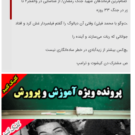
از گمنام‌ترین فرماندهان شهید جنگ رمضان/ از شناسایی در والفجر۲ تا
حضور در جنگ ۳۳ روزه
گفت‌وگو با محمد فیلی/ وقتی آن دیالوگ را گفتم فیلمبردار غش کرد و افتاد
نوجوانانی که ربات می‌سازند و آینده را
هیچ‌کس بیشتر از زیدآبادی در خطر ساده‌انگاری نیست
رقص مشترک دن کیشوت و ترامپ
دنده دولت به واگذاری مسئله‌دار ایران‌خودرو/ خصوصی‌سازی یا انحصار؟
غریزه‌ی بقا و آقای باقی و رفقا
جراحی‌های زیبایی با مدرک فوق‌دیپلم! + گفت‌وگو با متهم
گفت‌وگو با همسر یکی از شهدای جنگ رمضان/ پیکر بی‌سر شهید را از
انگشت‌های پا شناسایی کردیم