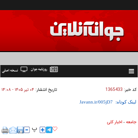
روزنامه جوان
نسخه اصلی
Toggle
navigation
کد خبر:
1365433
تاریخ انتشار:
۰۴ تير ۱۴۰۵ - ۱۴:۰۸
لینک کوتاه:
جامعه
اخبار كلی
»