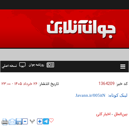
روزنامه جوان
نسخه اصلی
Toggle
navigation
کد خبر:
1364209
تاریخ انتشار:
۲۶ خرداد ۱۴۰۵ - ۲۳:۰۰
لینک کوتاه:
بين‌الملل
اخبار كلی
»