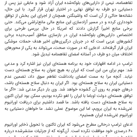
تفاهمنامه، نیمی از دارایی‌های بلوکه‌شده ایران آزاد شود و مابقی نیز پس از
دستیابی دو طرف به توافق نهایی در اختیار تهران قرار گیرد. با این حال،
نشانه‌ها حاکی از آن است که واشینگتن همچنان از اجرای این بخش از توافق
خودداری کرده و در مسیر آزادسازی این منابع مالی مانع‌تراشی می‌کند. حتی
برخی منابع اخیراً گزارش دادند که امریکا در حال بررسی طرحی برای
اختصاص دارایی‌های بلوکه‌شده ایران در بازسازی مناطق آسیب‌دیده برخی
کشور‌های عربی است که در جریان درگیری‌های اخیر هدف حملات موشکی
ایران قرار گرفته‌اند. ادعایی که در صورت صحت، می‌تواند به یکی از محور‌های
اختلاف میان دو طرف در آستانه امضای تفاهمنامه تبدیل شود.
ترامپ در ادامه اظهارات خود به برنامه هسته‌ای ایران نیز اشاره کرد و مدعی
شد: مهم برای من این است که ایران به هیچ عنوان به سلاح هسته‌ای دست
نیابد. آنچه مرا به سمت امضای یادداشت تفاهم سوق داد، تضمین عدم
دستیابی ایران به سلاح هسته‌ای بود. اگر ایران به دنبال سلاح هسته‌ای باشد،
در‌های جهنم به روی آن گشوده خواهد شد. وی بار دیگر مدعی شد: «اگر ما
توافق هسته‌ای دولت اوباما با ایران را لغو نکرده بودیم، ممکن بود ایران اکنون
به سلاح هسته‌ای دست یافته باشد. ما قصد داشتیم برای دریافت اورانیوم
غنی‌شده به ایران برویم، اما این موضوع عملی نشد. ما خواهان دستیابی به
اورانیوم غنی‌شده ایران هستیم».
ادعای ترامپ درحالی مطرح می‌شود که ایران تاکنون با تحویل ذخایر اورانیوم
۶۰ درصدی خود موافقت نکرده است. آن‌گونه که از جزئیات منتشرشده درباره