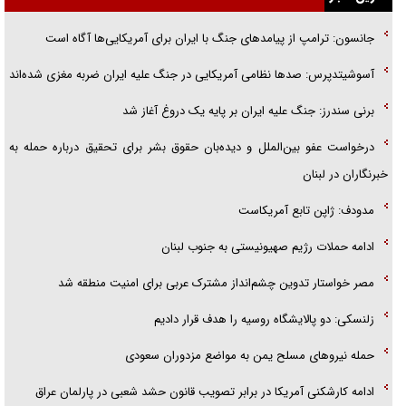
جانسون: ترامپ از پیامد‌های جنگ با ایران برای آمریکایی‌ها آگاه است
گزارش «جوان» از قوانین سخت‌گیرانه ۶ قاره در برابر یورش به پاسگاه‌های
پلیس
آسوشیتدپرس: صد‌ها نظامی آمریکایی در جنگ علیه ایران ضربه مغزی شده‌اند
تحلیل ابعاد پیام رهبر انقلاب به حزب‌الله/ مقاومت نقشه راه آینده غرب آسیا
برنی سندرز: جنگ علیه ایران بر پایه یک دروغ آغاز شد
درخواست عفو بین‌الملل و دیده‌بان حقوق بشر برای تحقیق درباره حمله به
خبرنگاران در لبنان
مدودف: ژاپن تابع آمریکاست
ادامه حملات رژیم صهیونیستی به جنوب لبنان
مصر خواستار تدوین چشم‌انداز مشترک عربی برای امنیت منطقه شد
زلنسکی: دو پالایشگاه روسیه را هدف قرار دادیم
حمله نیرو‌های مسلح یمن به مواضع مزدوران سعودی
ادامه کارشکنی آمریکا در برابر تصویب قانون حشد شعبی در پارلمان عراق