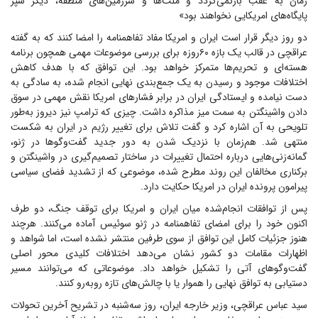
زمان به عقب بازنمی‌گردد و ملت‌ها و سرزمین‌های منطقه، دیگر سپر
پایگاه‌های امریکایی نخواهند بود»
دو روز دیگر قرار است ایران و امریکا مفاد تفاهمنامه را امضا کنند که به گفته
عراقچی در قالب یک بازه ۶۰روزه برای بررسی موضوعات مهمی همچون برنامه
هسته‌ای و تحریم‌ها متمرکز خواهد بود. این توافق که با هدف کاهش
اختلافات موجود و رسیدن به یک جمع‌بندی نهایی انجام شده، به سادگی به
دست نیامده و ایستادگی ایران در برابر فشار‌های امریکا نقش مهمی در سوق
دادن واشینگتن به سمت میز مذاکره داشت. چیزی که ترامپ نیز دیروز به‌طور
تلویحی به آن اشاره کرد و گفت تلاش برای تغییر رژیم در ایران به شکست
منتهی شد. هم‌زمان با نزدیک شدن به دور جدید گفت‌و‌گو‌ها در ژنو،
گمانه‌زنی‌هایی درباره احتمال تغییرات در ساختار تصمیم‌گیری در واشینگتن و
برکناری مخالفان این روند مطرح شده، موضوعی که از تشدید فضای سیاسی
پیرامون پرونده ایران در امریکا حکایت دارد.
پس از توافقات انجام‌شده میان ایران و امریکا برای توقف جنگ، دو طرف
اکنون خود را برای امضای تفاهمنامه در ژنو سوئیس آماده می‌کنند. هرچند
هنوز جزئیات کامل این توافق از سوی طرفین منتشر نشده است، اما شواهد و
اظهارات مقامات دو کشور نشان می‌دهد اختلافات کلیدی محور اصلی
گفت‌و‌گو‌های آتی را تشکیل خواهد داد. موضوعاتی که می‌توانند مسیر
دستیابی به توافق نهایی را هموار یا با چالش‌های تازه روبه‌رو کنند.
سید عباس عراقچی، وزیر خارجه ایران، روز سه‌شنبه در تشریح آخرین تحولات