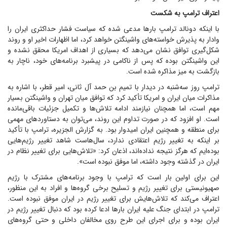
اعتراف ترامپ به شکست
با اینکه دونالد ترامپ بار‌ها مدعی شده که سیاست فشار حداکثری ایران را
وادار به پذیرش خواسته‌های واشینگتن خواهد کرد، اما اظهارات اخیر او و روند
شکل‌گیری توافق نشان می‌دهد که بسیاری از اهداف امریکا محقق نشده و
این واشینگتن بوده که پس از ناکامی در پیشبرد برنامه‌های خود، ناچار به
بازگشت به میز مذاکره شده است.
ترامپ روز سه‌شنبه در دیدار با تمیم بن حمد آل ثانی، امیر قطر، با اشاره به
مذاکرات میان ایران و امریکا تأکید کرد که توافق میان تهران و واشینگتن بسیار
مهم است، اما همچنان نیازمند ادامه تلاش‌ها و تکمیل جزئیات باقی‌مانده
است. او افزود که در صورت تداوم این روند، می‌توان به دستاورد‌های مهمی
برای منطقه و همچنین ایران امیدوار بود. به گزارش الجزیره، ترامپ با تأکید
بر اینکه به تغییر رژیم اعتقادی ندارد، سال‌هاست شاهد تغییر رژیم‌هایی
بوده‌ایم که هرگز نتیجه نداده‌اند، اذعان کرد: «تلاش‌هایی برای تغییر نظام در
ایران در گذشته وجود داشته، اما موفق نبوده است».
این برای اولین بار است که ترامپ با وجود برنامه‌های مشترک با رژیم
صهیونیستی برای تغییر رژیم و تسلیح برخی گروه‌ها و افراد به این منظور،
اعتراف می‌کند که تلاش‌هایش برای تغییر رژیم در ایران موفق نبوده است.
ترامپ در ابتدای جنگ علیه ایران بار‌ها ادعا کرده بود که دنبال تغییر رژیم در
ایران بوده و برای اجرای این طرح روی مخالفان داخلی و حتی گروه‌های