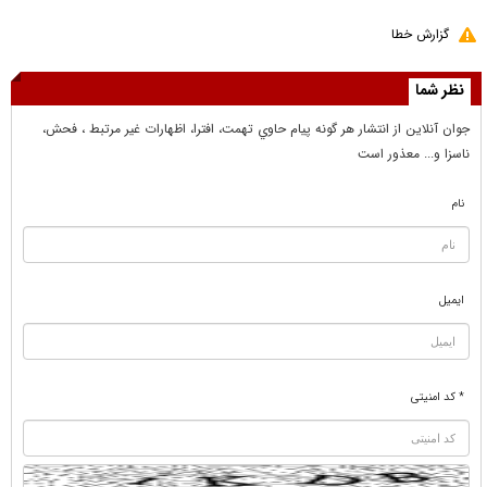
گزارش خطا
نظر شما
جوان آنلاين از انتشار هر گونه پيام حاوي تهمت، افترا، اظهارات غير مرتبط ، فحش،
ناسزا و... معذور است
نام
ایمیل
* کد امنیتی