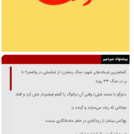
پیشنهاد سردبیر
از گمنام‌ترین فرماندهان شهید جنگ رمضان/ از شناسایی در والفجر۲ تا
حضور در جنگ ۳۳ روزه
گفت‌وگو با محمد فیلی/ وقتی آن دیالوگ را گفتم فیلمبردار غش کرد و افتاد
نوجوانانی که ربات می‌سازند و آینده را
هیچ‌کس بیشتر از زیدآبادی در خطر ساده‌انگاری نیست
رقص مشترک دن کیشوت و ترامپ