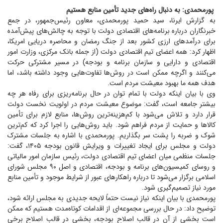
پورمحمدی: به دنبال راه‌های جدید تأمین منابع هستیم
به گزارش ایرنا، سید حمید پورمحمدی، معاون رئیس‌جمهور، در جمع
خبرنگاران درباره برنامه‌های اقتصادی دولت با توجه به چالش‌های پیش‌آمده
برای درآمد‌های ارزی کشور بعد از جنگ رمضان و محاصره دریایی امریکا،
اظهار کرد: همه اعضای تیم اقتصادی دولت (از جمله بانک مرکزی، وزارت امور
اقتصادی و دارایی و سازمان برنامه و بودجه) در مسیر مشترکی حرکت
می‌کنند و اگرچه ممکن است در روش‌ها تفاوت‌هایی وجود داشته باشد، اما
هدف همه ما بهبود معیشت مردم است.
وی با بیان اینکه دولت با تمام توان در حال برنامه‌ریزی برای رفاه هر چه
بیشتر جامعه است، گفت: موضوع معیشت مردم در اولویت نخست دولت
قرار دارد و تلاش می‌شود با کم‌هزینه‌ترین روش‌ها، منابع لازم برای تأمین
کالا‌ها و حمایت از مردم فراهم شود. باید روش‌هایی را اجرا کرد که کم‌ترین
شوک و ضربه را پشت سر بگذاریم. پورمحمدی با اشاره به جلسات مشترک
دولت و مجلس برای ایجاد تغییرات و ویرایش قانون بودجه ۱۴۰۵، گفت:
جلسات منظمی میان اعضای تیم اقتصادی دولت، رئیس سازمان امور مالیاتی
و روسای کمیسیون‌های برنامه و بودجه، اقتصادی و اصل ۹۰ مجلس شورای
اسلامی برگزار می‌شود تا درباره راهکار‌های عبور از شرایط موجود و تأمین منابع
مورد نیاز تصمیم‌گیری شود.
پورمحمدی با بیان اینکه نیاز نیست حتماً لایحه جدیدی به مجلس ارائه شود،
توضیح داد: در حال بررسی مجموعه‌ای از اقدامات کوتاه‌مدت هستیم که ممکن
است بخشی از آن در قالب اصلاح بودجه، بخشی در قالب اصلاح برخی