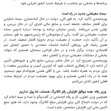
برنامه‌ها و بخشی نیز متناسب با شرایط جدید کشور اجرایی شود.
بسته معیشتی جدید در راه است
پورمحمدی تأکید کرد: به طور کلی، دولت در حال آماده‌سازی بسته حمایتی
برای اقشار مختلف جامعه است و منابع مالی اجرای آن در حال بررسی و
نهایی شدن می‌باشد. رئیس سازمان برنامه و بودجه درباره تدوین بسته
حمایت معیشتی نیز گفت: یکی از موضوعاتی که رئیس‌جمهور به طور مستمر
بر آن تأکید دارد، حمایت از معیشت مردم به‌ویژه اقشار ضعیف است. در
همین راستا، طی روز‌های گذشته جلسات متعددی با حضور اعضای تیم
اقتصادی دولت برگزار شده و در حال طراحی بسته‌ای هستیم که بتواند
بخشی از مشکلات معیشتی مردم را کاهش دهد.
پورمحمدی تصریح کرد: در حال حاضر بررسی منابع مالی و شیوه‌های تأمین
آن ادامه دارد تا راهکاری انتخاب شود که کم‌ترین آسیب و بیشترین منفعت را
برای مردم به همراه داشته باشد. من یا آقای همتی هیچکدام مهم نیستیم،
همه ما در یک کشتی هستیم و برای بهبود معیشت مردم در شرایط سخت
فعلی کشور تلاش می‌کنیم.
وزیر رفاه: همه موافق افزایش رقم کالابرگ هستند، اما پول نداریم
همچنین وزیر تعاون، کار و رفاه اجتماعی در گفت‌و‌گو با صدا و سیما اعلام کرد
که در دولت اجماع کلی برای افزایش مبلغ کالابرگ وجود دارد، اما هنوز منبع
تأمین مالی این افزایش مشخص نشده است.