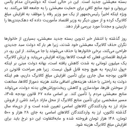
بسته معیشتی جدید است. این در حالی است که دولتمردان مدام پالس
بی‌پولی و نبود منابع کافی برای حمایت معیشتی را به جامعه القا می‌کنند. به
ویژه اینکه اخیراً رئیس‌جمهور از یک سو وزیر رفاه را موظف به افزایش مبلغ
کالابرگ کرده و از سوی دیگر به وزیر اقتصاد مأموریت داده که دهک‌بندی‌ها را
بازبینی و مجدداً مورد بررسی قرار دهد.
روز گذشته با انتشار خبر تدوین بسته جدید معیشتی، بسیاری از خانوار‌ها
نگران حذف کالابرگ معیشتی خود شدند، زیرا هر بار که دولت سبد جدیدی
طراحی می‌کند، برخی خانوار‌ها یا حذف می‌شوند یا جا می‌مانند. از این رو، در
شرایط اقتصادی فعلی که قیمت کالا‌ها روزانه افزایش می‌یابد و ارزش کالابرگ
یک میلیون تومانی به شدت کاهش یافته است، بهانه دولت مبنی بر اینکه
«پول نداریم» به هیچ وجه قابل قبول نیست. زیرا هم صراحت قانونی در
قانون بودجه سال جاری برای تأمین افزایش مبلغ کالابرگ داریم، هم اینکه
دولت به راحتی با حذف هزینه‌های اضافی مانند هزینه دموراژ کالاها، ممانعت
از سوختن فلرها، مولدسازی و کاهش ریخت‌وپاش‌های بدنه دولت، می‌تواند
منابع معیشتی مردم را تأمین کند. بر اساس ماده ۶۷ قانون بودجه ۱۴۰۵،
مسیر مشخصی برای تأمین منابع کالابرگ از محل مازاد درآمد ناشی از فروش
مازاد ارز به واردکنندگان کالا‌های اساسی تعیین شده است و از دی‌ماه سال
گذشته تاکنون، ارز به واردکنندگان کالا‌های اساسی به جای ۲۸ هزار و ۵۰۰
تومان، ۱۴۸ هزار تومان فروخته شده و مابه‌التفاوت این دو نرخ باید برای
افزایش مبلغ کالابرگ هزینه شود.