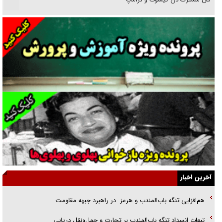
دنده دولت به واگذاری مسئله‌دار ایران‌خودرو/ خصوصی‌سازی یا انحصار؟
غریزه‌ی بقا و آقای باقی و رفقا
جراحی‌های زیبایی با مدرک فوق‌دیپلم! + گفت‌وگو با متهم
گفت‌وگو با همسر یکی از شهدای جنگ رمضان/ پیکر بی‌سر شهید را از
انگشت‌های پا شناسایی کردیم
نسلی که آنلاین الگو می‌گیرد
گفت‌وگو با آیت‌الله جاودان/ جفای مخالفان مکانت معنوی رهبر شهید را
ارتقا می‌داد
آخرین اخبار
راننده مست به قانون می‌خندد
هم‌افزایی تنگه باب‌المندب و هرمز در راهبرد جبهه مقاومت
همه آقای دوربینی شده‌ایم!
تبعات انسداد تنگه باب‌المندب بر تجارت و حمل‌ونقل دریایی