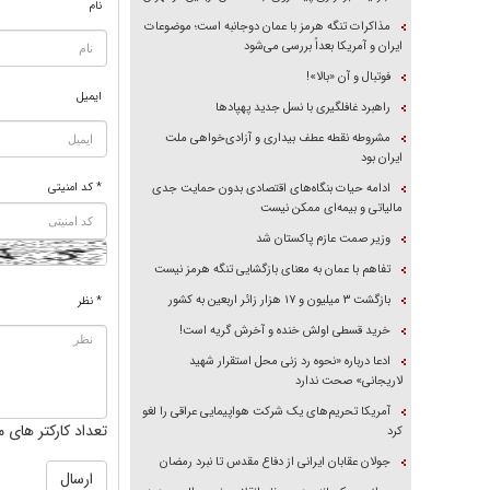
نام
مذاکرات تنگه هرمز با عمان دوجانبه است؛ موضوعات
ایران و آمریکا بعداً بررسی می‌شود
فوتبال و آن «بالا»!
ایمیل
راهبرد غافلگیری با نسل جدید پهپاد‌ها
مشروطه نقطه عطف بیداری و آزادی‌خواهی ملت
ایران بود
* کد امنیتی
ادامه حیات بنگاه‌های اقتصادی بدون حمایت جدی
مالیاتی و بیمه‌ای ممکن نیست
وزیر صمت عازم پاکستان شد
تفاهم با عمان به معنای بازگشایی تنگه هرمز نیست
بازگشت ۳ میلیون و ۱۷ هزار زائر اربعین به کشور
* نظر
خرید قسطی اولش خنده و آخرش گریه است!
ادعا درباره «نحوه رد زنی محل استقرار شهید
لاریجانی» صحت ندارد
آمریکا تحریم‌های یک شرکت هواپیمایی عراقی را لغو
تعداد کارکتر های م
کرد
جولان عقابان ایرانی از دفاع مقدس تا نبرد رمضان