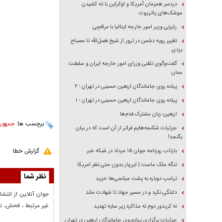
دردسر همزمان آمریکا و اوکراین با ته کشیدن
موشک‌های پاتریوت
رایزنی وزیر امور خارجه ایتالیا با عراقچی
تغییر رویه دشمن در ترور از شیخ فضل‌الله تا مصباح
یزدی
گفت‌وگوی تلفنی وزرای امور خارجه ایران و سلطنت
عمان
پیاده روی جاماندگان اربعین حسینی در تهران - ۲
پیاده روی جاماندگان اربعین حسینی در تهران - ۱
اربعین؛ زبان مشترک قدم‌ها
برچسب ها:
جمهور
جزئیات شکنجه‌هایم فراتر از آن است که در بیان
بگنجد!
گزارش خطا
بازتاب روزنامه جوان ۱۵ مرداد در شبکه خبر
تنگه ملک ماست | این‌بار بدون حتی نظر امریکا
نظر شما
ترامپ دوباره به پشت میانجی‌ها خزید
دلتنگی نکرد و در مسیر جهاد تا شهادت ماند
جوان آنلاين از انتشا
غير مرتبط ، فحش، نا
نه کریدور دوم نه مذاکره زیر سایه تهدید
جزئیات برگزاری پیاده‌روی جاماندگان اربعین در تهران