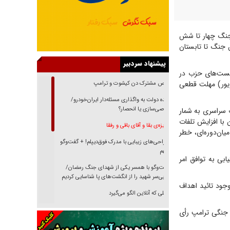
 جنگ چهار تا شش
ای پایان جنگ تا تابستان
پیشنهاد سردبیر
ژیست‌های حزب در
 با نشریه پولیتیکو متفق القول هستند که حول و حوش روز کارگر (۱۶ شهریور) مهلت قطعی
رقص مشترک دن کیشوت و ترامپ
دنده دولت به واگذاری مسئله‌دار ایران‌خودرو/
خصوصی‌سازی یا انحصار؟
غیررسمی فصل انتخابات سراسری به شمار
با افزایش تلفات
غریزه‌ی بقا و آقای باقی و رفقا
یان‌دوره‌ای، خطر
جراحی‌های زیبایی با مدرک فوق‌دیپلم! + گفت‌وگو
با متهم
بی به توافق امر
گفت‌وگو با همسر یکی از شهدای جنگ رمضان/
پیکر بی‌سر شهید را از انگشت‌های پا شناسایی کردیم
جود تائید اهداف
نسلی که آنلاین الگو می‌گیرد
گفت‌وگو با آیت‌الله جاودان/ جفای مخالفان مکانت
ختیارات جنگی ترامپ رأی
معنوی رهبر شهید را ارتقا می‌داد