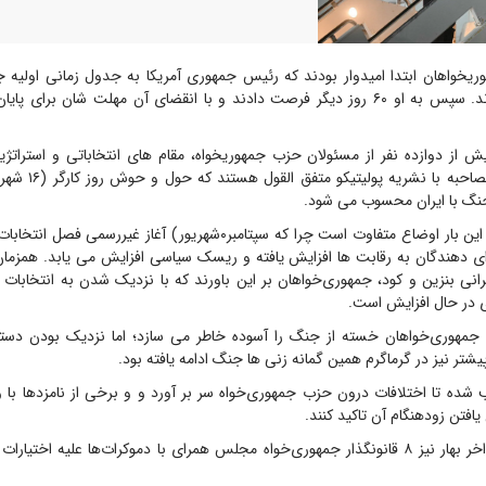
یخواهان ابتدا امیدوار بودند که رئیس جمهوری آمریکا به جدول زمانی اولیه
هفته‌ای پایبند بماند. سپس به او ۶۰ روز دیگر فرصت دادند و با انقضای آن مهلت شان بر
بیش از دوازده نفر از مسئولان حزب جمهوریخواه، مقام های انتخاباتی و استرات
ایالات کلیدی در مصاحبه
جنگ با ایران محسوب می شود.
به گفته این افراد، این بار اوضاع متفاوت است چرا که سپتامبر۰شهریور) آغاز 
ی دهندگان به رقابت ها افزایش یافته و ریسک‌ سیاسی افزایش می یابد. همزمان 
انی بنزین و کود، جمهوری‌خواهان بر این باورند که با نزدیک شدن به انتخابات م
در حال افزایش است.
جمهوری‌خواهان خسته از جنگ را آسوده خاطر می سازد؛ اما نزدیک بودن دستیا
ر نیز در گرماگرم همین گمانه زنی ها جنگ ادامه یافته بود.
ده تا اختلافات درون حزب جمهوری‌خواه سر بر آورد و و برخی از نامزدها با و
یافتن زودهنگام آن تاکید کنند.
گفتنی است که اواخر بهار نیز ۸ قانونگذار جمهوری‌خواه مجلس همرای با دموکرات‌ها علیه ا