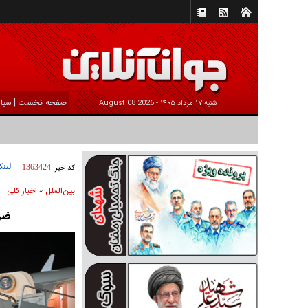
|
صفحه نخست
سیا
شنبه ۱۷ مرداد ۱۴۰۵ -
2026 August 08
لینک
کد خبر:
1363424
بين‌الملل
اخبار كلی
»
ضرب ا