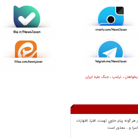
یخواهان
،
ترامپ
،
جنگ علیه ایران
ر هر گونه پيام حاوي تهمت، افترا، اظهارات
سزا و... معذور است