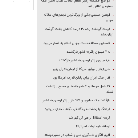
مواضع حکیمانه رهبر معظم انقلاب، نصب العین همه
مسئولان نظام باشد
اربعین حسینی؛ یکی از بزرگ‌ترین تجمع‌های سالانه
جهان
قیمت گوسفند زنده ۳۰ درصد کاهش یافت؛ گوشت
ارزان نشد
فلسطین مسئله نخست جهان اسلام به شمار می‌رود
۲.۸ میلیون زائر به کشور بازگشتند
۱.۸میلیون زائر اربعین به کشور بازگشتند
خروج بازار اوراق امریکا از فرمان فدرال رزرو
آغاز جنگ ایران برای پایان قدرت آمریکا بود
۲۱ عامل موساد و ۴ عضو باند‌های مسلح بازداشت
شدند
بازگشت یک میلیون و ۹۷۴ هزار زائر اربعین به کشور
فرهنگ با بخشنامه و نگاه قیم‌مآبانه اصلاح نمی‌شود
گزینه استقلال راهی گل گهر شد
توطئه علیه دولت اسپانیا؟!
البرز، الگوی تاب‌آوری ملی و شتاب در مسیر توسعه