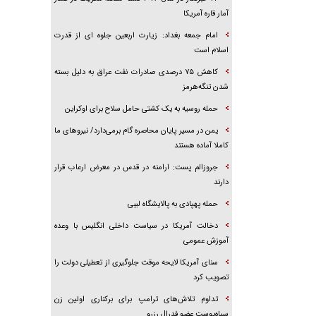
آمار قاره آمریکا
امام جمعه بغداد: زیارت اربعین جلوه ای از قدرت
اسلام است
کاهش ۷۵ درصدی صادرات نفت عراق به دلیل بسته
شدن تنگه‌هرمز
حمله روسیه به یک کشتی حامل سلاح برای اوکراین
یمن در مسیر پایان محاصره گام برمی‌دارد/ نیرو‌های ما
کاملا آماده هستند
جروزالم پست: ارامنه در قدس در معرض ارعاب قرار
دارند
حمله پهپادی به پالایشگاه لیبی
دخالت آمریکا در سیاست داخلی انگلیس با وعده
آموزش عمومی
سنای آمریکا لایحه موقت جلوگیری از تعطیلی دولت را
تصویب کرد
تداوم تلاش‌های ترامپ برای برکناری اولین زن
سیاه‌پوست عضو فدرال رزرو