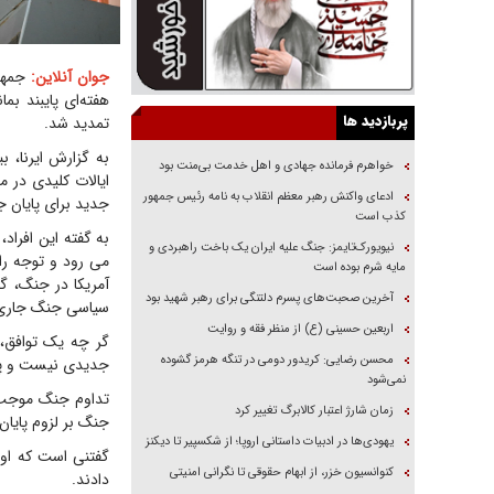
جوان آنلاین:
جمهور
پربازدید ها
تمدید شد.
به گزارش ایرنا، 
خواهرم فرمانده جهادی و اهل خدمت بی‌منت بود
ادعای واکنش رهبر معظم انقلاب به نامه رئیس جمهور
جدید برای پایان 
کذب است
نیویورک‌تایمز: جنگ علیه ایران یک باخت راهبردی و
می رود و توجه را
مایه شرم بوده است
آمریکا در جنگ، گر
آخرین صحبت‌های پسرم دلتنگی برای رهبر شهید بود
سیاسی جنگ جاری 
اربعین حسینی (ع) از منظر فقه و روایت
گر چه یک توافق، 
محسن رضایی: کریدور دومی در تنگه هرمز گشوده
جدیدی نیست و پیشت
نمی‌شود
تداوم جنگ موجب ش
زمان شارژ اعتبار کالابرگ تغییر کرد
جنگ بر لزوم پایان 
یهودی‌ها در ادبیات داستانی اروپا؛ از شکسپیر تا دیکنز
کنوانسیون خزر، از ابهام حقوقی تا نگرانی امنیتی
دادند.