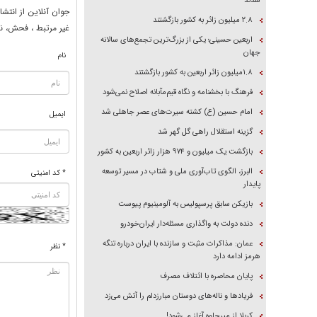
شدند
جوان آنلاين از انتشا
۲.۸ میلیون زائر به کشور بازگشتند
غير مرتبط ، فحش، نا
اربعین حسینی؛ یکی از بزرگ‌ترین تجمع‌های سالانه
جهان
نام
۱.۸میلیون زائر اربعین به کشور بازگشتند
فرهنگ با بخشنامه و نگاه قیم‌مآبانه اصلاح نمی‌شود
امام حسین (ع) کشته سیرت‌های عصر جاهلی شد
ایمیل
گزینه استقلال راهی گل گهر شد
بازگشت یک میلیون و ۹۷۴ هزار زائر اربعین به کشور
البرز، الگوی تاب‌آوری ملی و شتاب در مسیر توسعه
* کد امنیتی
پایدار
بازیکن سابق پرسپولیس به آلومینیوم پیوست
دنده دولت به واگذاری مسئله‌دار ایران‌خودرو
عمان: مذاکرات مثبت و سازنده با ایران درباره تنگه
* نظر
هرمز ادامه دارد
پایان محاصره با ائتلاف مصرف
فریاد‌ها و ناله‌های دوستان مبارزدلم را آتش می‌زد
کربلا از میرجاوه آغاز می‌شود!