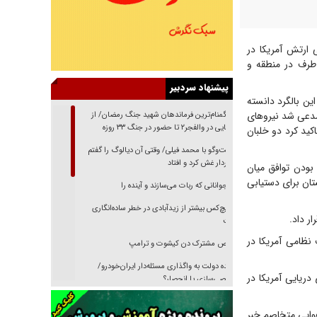
 ارتش آمریکا در
طرف در منطقه و
پیشنهاد سردبیر
ین بالگرد دانسته
مدعی شد نیروهای
از گمنام‌ترین فرماندهان شهید جنگ رمضان/ از
شناسایی در والفجر۲ تا حضور در جنگ ۳۳ روزه
اکید کرد دو خلبان
گفت‌وگو با محمد فیلی/ وقتی آن دیالوگ را گفتم
فیلمبردار غش کرد و افتاد
بودن توافق میان
تان برای دستیابی
نوجوانانی که ربات می‌سازند و آینده را
هیچ‌کس بیشتر از زیدآبادی در خطر ساده‌انگاری
ر داد.
نیست
 نظامی آمریکا در
رقص مشترک دن کیشوت و ترامپ
دنده دولت به واگذاری مسئله‌دار ایران‌خودرو/
دریایی آمریکا در
خصوصی‌سازی یا انحصار؟
غریزه‌ی بقا و آقای باقی و رفقا
وایی متخاصم خبر