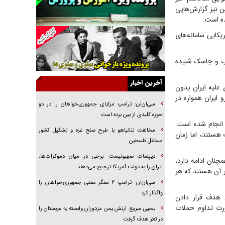
جراحی‌های زیبایی با مدرک فوق‌دیپلم! + گفت‌وگو
ن نیز گزارش‌هایی
با متهم
ده است.
گفت‌وگو با همسر یکی از شهدای جنگ رمضان/
کایی سامانه‌های
پیکر بی‌سر شهید را از انگشت‌های پا شناسایی کردیم
نسلی که آنلاین الگو می‌گیرد
اب و جاسک شنیده
گفت‌وگو با آیت‌الله جاودان/ جفای مخالفان مکانت
معنوی رهبر شهید را ارتقا می‌داد
آخرین اخبار
علیه ایران بدون
ایران همواره در
راننده مست به قانون می‌خندد
سی‌ان‌ان: ترامپ مزایای جمهوری‌خواهان را در دو
همه آقای دوربینی شده‌ایم!
حوزه کلیدی از بین برده است
 انجام شده است.
قصه ناتمام سرویس مدارس
مخالفت نتانیاهو با طرح صلح غزه و تشکیل کشور
هستند، اما زمان
مستقل فلسطین
آیا مقاومت فلسطین خلع‌سلاح می‌شود؟
دیپلمات صهیونیست: برخی در میان دموکرات‌ها،
چنان ادامه دارد،
ایران را به دولت آمریکا ترجیح می‌دهند
ر آن هستند که هر
سی‌ان‌ان: ترامپ ۲ سنگر سنتی جمهوری‌خواهان را
واگذار کرد
 هدف قرار دادن
ورت تداوم حملات
یحیی سریع: ارتش یمن مزدوران وابسته به عربستان را
در تعز هدف گرفت