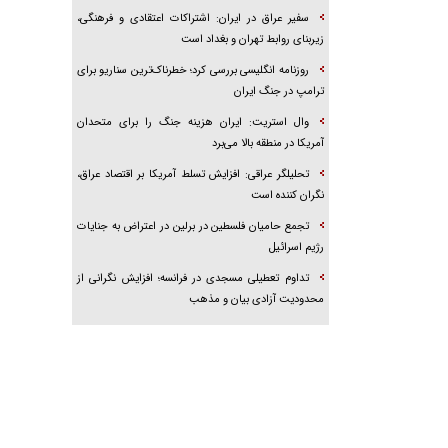
سفیر عراق در ایران: اشتراکات اعتقادی و فرهنگی،
زیربنای روابط تهران و بغداد است
روزنامه انگلیسی بررسی کرد؛ خطرناک‌ترین سناریو برای
ترامپ در جنگ ایران
وال استریت: ایران هزینه جنگ را برای متحدان
آمریکا در منطقه بالا می‌برد
تحلیلگر عراقی: افزایش تسلط آمریکا بر اقتصاد عراق،
نگران کننده است
تجمع حامیان فلسطین در برلین در اعتراض به جنایات
رژیم اسرائیل
تداوم تعطیلی مسجدی در فرانسه؛ افزایش نگرانی از
محدودیت آزادی بیان و مذهب