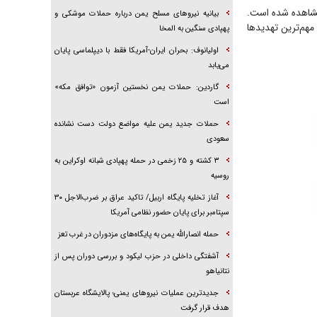
مشاهده شده است.
بیانیه نیروهای مسلح یمن درباره حملات موشکی و
مهم‌ترین تهدیدها
پهپادی سنگین به المخا
اولیانوف: بحران ایران-آمریکا فقط با دیپلماسی پایان
می‌یابد
گاردین: حملات یمن نخستین آزمون «توافق مکه»
است
حملات جدید یمن علیه مواضع دولت دست نشانده
سعودی
۳ کشته و ۲۵ زخمی در حمله پهپادی شبانه اوکراین به
روسیه
آغاز تخلیه پایگاه اربیل/ تاکید عراق بر ضرب‌الاجل ۳۰
سپتامبر برای پایان حضور نظامی آمریکا
حمله انصارالله یمن به پایگاه‌های مزدوران در غرب تعز
آشفتگی داخلی در حزب لیکود و بررسی دوران پس از
نتانیاهو
جدیدترین عملیات نیروهای یمنی؛ پالایشگاه عربستان
هدف قرار گرفت