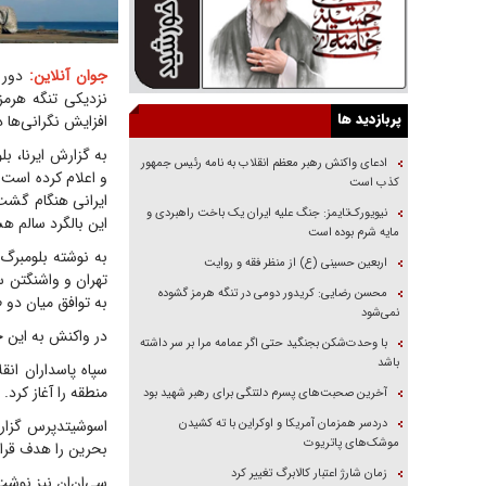
جوان آنلاین:
دور ت
نزدیکی تنگه هرم
پربازدید ها
افزایش نگرانی‌ها د
به گزارش ایرنا، ب
ادعای واکنش رهبر معظم انقلاب به نامه رئیس جمهور
و اعلام کرده است
کذب است
ایرانی هنگام گشت‌ز
نیویورک‌تایمز: جنگ علیه ایران یک باخت راهبردی و
این بالگرد سالم هس
مایه شرم بوده است
به نوشته بلومبرگ
اربعین حسینی (ع) از منظر فقه و روایت
تهران و واشنگتن س
محسن رضایی: کریدور دومی در تنگه هرمز گشوده
به توافق میان دو ط
نمی‌شود
در واکنش به این ح
با وحدت‌شکن بجنگید حتی اگر عمامه مرا بر سر داشته
باشد
سپاه پاسداران انق
منطقه را آغاز کرد.
آخرین صحبت‌های پسرم دلتنگی برای رهبر شهید بود
دردسر همزمان آمریکا و اوکراین با ته کشیدن
اسوشیتدپرس گزارش 
موشک‌های پاتریوت
بحرین را هدف قرار
زمان شارژ اعتبار کالابرگ تغییر کرد
سی‌ان‌ان نیز نوش