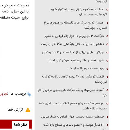
ایران بود
تحولات اخیر در ح
ادعا درباره «نحوه رد زنی محل استقرار شهید
با این حال، ادامه
لاریجانی» صحت ندارد
برای امنیت منطقه و
هشدار تداوم بارش‌های تابستانه و رعدوبرق در ۴
استان تا چهارشنبه
بازگشت ۳ میلیون و ۱۷ هزار زائر اربعین به کشور
تفاهم با عمان به معنای بازگشایی تنگه هرمز نیست
جولان عقابان ایرانی از دفاع مقدس تا نبرد رمضان
خرید قسطی اولش خنده و آخرش گریه است!
وزیر صمت عازم پاکستان شد
قیمت گوسفند زنده ۳۰ درصد کاهش یافت؛ گوشت
ارزان نشد
آمریکا تحریم‌های یک شرکت هواپیمایی عراقی را لغو
برچسب ها:
تجاوز 
کرد
مواضع حکیمانه رهبر معظم انقلاب، نصب العین همه
مسئولان نظام باشد
گزارش خطا
فلسطین مسئله نخست جهان اسلام به شمار می‌رود
نظر شما
۲۱ عامل موساد و ۴ عضو باند‌های مسلح بازداشت