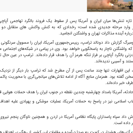
ازه تنش‌ها میان ایران و آمریکا پس از سقوط یک فروند بالگرد تهاجمی آپاچی
ز وارد مرحله جدیدی شده است؛ رخدادی که به کنش واکنش های متقابل دو 
رباره آینده مذاکرات تهران و واشنگتن انجامید.
لومبرگ گزارش داد دونالد ترامپ، رییس‌جمهوری آمریکا، ایران را مسوول سرنگونی ا
 که واشنگتن ناچار به پاسخگویی خواهد بود. وی در پیامی در شبکه‌های اجتماعی 
نی بالگرد آپاچی بر فراز تنگه هرمز آن را هدف قرار داده‌اند. ترامپ در عین حال ت
تند و آسیبی ندیده‌اند.
، این اظهارات تنها چند ساعت پس از آن مطرح شد که ترامپ بار دیگر از نزدیک 
خن گفته بود. همزمان منابع آگاه از ادامه تلاش‌های میانجی‌گری با محوریت پاکس
رف خبر داده‌اند.
ادثه، آمریکا بامداد چهارشنبه چندین نقطه در جنوب ایران را هدف حملات هوایی قرا
لاب اسلامی نیز در پاسخ به حملات آمریکا، عملیات موشکی و پهپادی علیه اهداف
داد سپاه پاسداران پایگاه نظامی آمریکا در اردن و همچنین ناوگان پنجم نیروی 
 داده است.
ت آژیرهای هشدار در کویت به صدا درآمده و مقامات این کشور از رهگیری اهداف ه