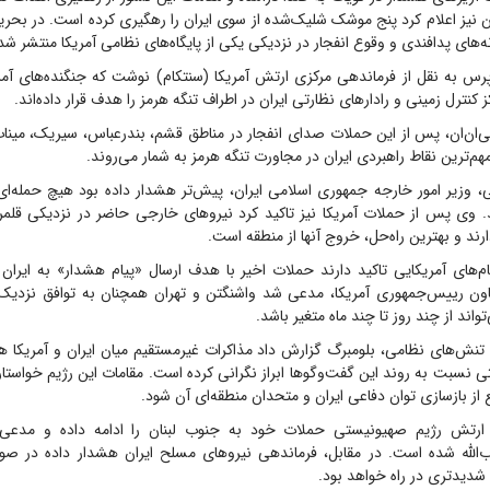
دن نیز اعلام کرد پنج موشک شلیک‌شده از سوی ایران را رهگیری کرده است. در بحری
ه‌های پدافندی و وقوع انفجار در نزدیکی یکی از پایگاه‌های نظامی آمریکا منتشر ش
س به نقل از فرماندهی مرکزی ارتش آمریکا (سنتکام) نوشت که جنگنده‌های آمری
ز کنترل زمینی و رادارهای نظارتی ایران در اطراف تنگه هرمز را هدف قرار داده‌اند.
ان‌ان، پس از این حملات صدای انفجار در مناطق قشم، بندرعباس، سیریک، مین
هم‌ترین نقاط راهبردی ایران در مجاورت تنگه هرمز به شمار می‌روند.
 وزیر امور خارجه جمهوری اسلامی ایران، پیش‌تر هشدار داده بود هیچ حمله‌ای 
. وی پس از حملات آمریکا نیز تاکید کرد نیروهای خارجی حاضر در نزدیکی قلمرو 
ند و بهترین راه‌حل، خروج آنها از منطقه است.
م‌های آمریکایی تاکید دارند حملات اخیر با هدف ارسال «پیام هشدار» به ایران
 رییس‌جمهوری آمریکا، مدعی شد واشنگتن و تهران همچنان به توافق نزدیک 
واند از چند روز تا چند ماه متغیر باشد.
تنش‌های نظامی، بلومبرگ گزارش داد مذاکرات غیرمستقیم میان ایران و آمریکا هم
ی نسبت به روند این گفت‌وگوها ابراز نگرانی کرده است. مقامات این رژیم خواستا
 از بازسازی توان دفاعی ایران و متحدان منطقه‌ای آن شود.
، ارتش رژیم صهیونیستی حملات خود به جنوب لبنان را ادامه داده و مدعی
الله شده است. در مقابل، فرماندهی نیروهای مسلح ایران هشدار داده در ص
 شدیدتری در راه خواهد بود.