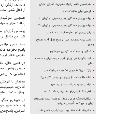
داده‌اند. ارتش ار
کنوانسیون خزر، از ابهام حقوقی تا نگرانی امنیتی
از فعال شدن سامان
اربعین؛ زبان مشترک قدم‌ها
همچنین اسوشیتدپر
پیاده روی جاماندگان اربعین حسینی در تهران - ۱
پدافند هوایی، مراک
پیاده روی جاماندگان اربعین حسینی در تهران - ۲
براساس گزارش سی‌
رایزنی وزیر امور خارجه ایتالیا با عراقچی
شد. این مناطق از م
تغییر رویه دشمن در ترور از شیخ فضل‌الله تا مصباح
سید عباس عراقچی،
یزدی
پاسخ نخواهد ماند
نه کریدور دوم نه مذاکره زیر سایه تهدید
معرض خطر قرار دار
گفت‌وگوی تلفنی وزرای امور خارجه ایران و سلطنت
در همین حال، مقا
عمان
جی‌دی ونس، معاون
بازتاب روزنامه جوان ۱۵ مرداد در شبکه خبر
دستیابی به آن می‌ت
تنگه ملک ماست | این‌بار بدون حتی نظر امریکا
همزمان با افزایش 
ترامپ دوباره به پشت میانجی‌ها خزید
اما رژیم صهیونیست
توافق احتمالی مانع
آغاز جنگ ایران برای پایان قدرت آمریکا بود
مذاکرات تنگه هرمز با عمان دوجانبه است؛ موضوعات
در جبهه‌ای دیگر
ایران و آمریکا بعداً بررسی می‌شود
زیرساخت‌های حزب‌
اسرائیل، پاسخ‌های
مشروطه نقطه عطف بیداری و آزادی‌خواهی ملت