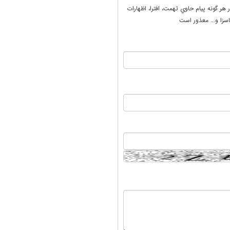
ر هر گونه پيام حاوي تهمت، افترا، اظهارات
سزا و... معذور است