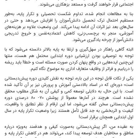
اجتماعی قرار خواهند گرفت و مستعد بزهکاری می‌شوند.
بنا به مطالعات انجام شده، تداوم شکست تحصیلی و تکرار پایه، به‌طور
مستقیم احتمال ترک تحصیل دانش‌آموزان را افزایش می‌دهد و حتی در
سال‌های بعد نیز اثرات آن ادامه پیدا می‌کند. این وضعیت علاوه بر هزینه‌های
آموزشی، منجر به برچسب‌زنی، کاهش اعتمادبه‌نفس و خروج تدریجی
دانش‌آموز از چرخه یادگیری می‌شود.
البته گاهی راهکار در سهل‌گیری و ارتقا به پایه بالاتر دانسته می‌شود که با
توجه به توصیفی بودن ارزشیابی دوره ابتدایی محتمل هم هست، منتها
این‌چنین ایده‌هایی در واقع پنهان کردن صورت مسئله است و خطا! باید ریشه
را دریابیم و فراتر از وظایف متعارف اداری به موضوع نگاه کنیم.
یکی از نکات قابل توجه در این باره، توجه به نقش کلیدی دوره پیش‌دبستانی
است؛ دوره‌ای که در اسناد بالادستی آموزش و پرورش نیز بر آن تأکید شده
است. با این حال، به دلایلی توسعه کمی و کیفی آن به شکل مطلوب محقق
نشده است. هرچند در آمار‌ها معمولاً از پوشش ۷۰- ۸۰ درصدی دوره
پیش‌دبستانی سخن گفته می‌شود، اما این ارقام از نظر تطابق با واقعیت،
کیفیت و اثربخشی به جد قابل تأمل هستند زیرا وضعیت تکرار پایه در سال
اول ابتدایی همچنان برقرار است!
به عقیده من، اگر پیش‌دبستانی به‌صورت کیفی و هدفمند به‌ویژه درباره
مناطق و مخاطبان هدف توسعه پیدا کند، می‌تواند هم در کاهش تکرار پایه و