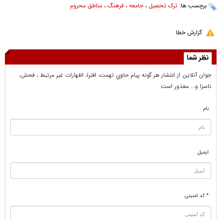
برچسب ها:
ترک تحصیل
،
جامعه
،
فرهنگ
،
مناطق محروم
گزارش خطا
نظر شما
جوان آنلاين از انتشار هر گونه پيام حاوي تهمت، افترا، اظهارات غير مرتبط ، فحش،
ناسزا و... معذور است
نام
ایمیل
* کد امنیتی