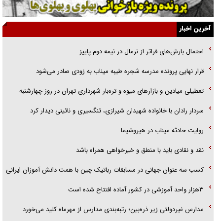
ارتقا می‌داد
آخرین اخبار
راننده مست به قانون می‌خندد
احتمال بارش‌های فراتر از نرمال در نیمه دوم پاییز
همه آقای دوربینی شده‌ایم!
قرار نهایی پرونده مدرسه شجره طیبه میناب به زودی صادر می‌شود
قصه ناتمام سرویس مدارس
تعطیلی میادین و بازارهای میوه و تره‌بار شهرداری تهران در روز چهارشنبه
آیا مقاومت فلسطین خلع‌سلاح می‌شود؟
سردار رادان با خانواده‌ شهیدان شیرازی، تنگسیری و نائینی دیدار کرد
روایت حادثه میناب در هیروشیما
نقد و نقادی باید با منطق و خیرخواهی همراه باشد
کسب سه عنوان جهانی در مسابقات رباتیک چین با همت دانش آموزان ایرانی
۳هزار واحد آموزشی در کشور آماده افتتاح شده است
مدارس غیردولتی زیر ذره‌بین؛ رتبه‌بندی مدارس از مهرماه کلید می‌خورد