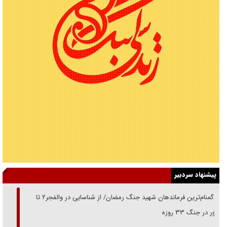
پیشنهاد سردبیر
از گمنام‌ترین فرماندهان شهید جنگ رمضان/ از شناسایی در والفجر۲ تا
حضور در جنگ ۳۳ روزه