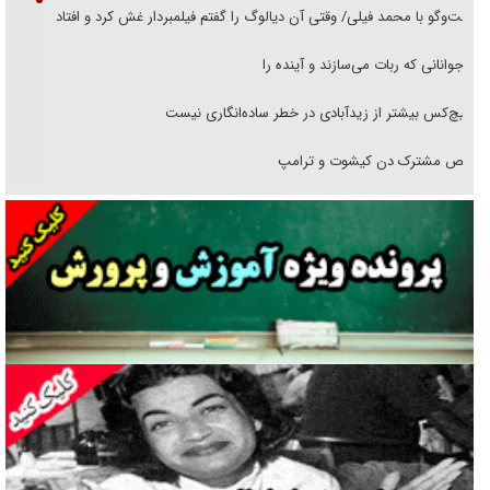
گفت‌وگو با محمد فیلی/ وقتی آن دیالوگ را گفتم فیلمبردار غش کرد و افتاد
نوجوانانی که ربات می‌سازند و آینده را
هیچ‌کس بیشتر از زیدآبادی در خطر ساده‌انگاری نیست
رقص مشترک دن کیشوت و ترامپ
دنده دولت به واگذاری مسئله‌دار ایران‌خودرو/ خصوصی‌سازی یا انحصار؟
غریزه‌ی بقا و آقای باقی و رفقا
جراحی‌های زیبایی با مدرک فوق‌دیپلم! + گفت‌وگو با متهم
گفت‌وگو با همسر یکی از شهدای جنگ رمضان/ پیکر بی‌سر شهید را از
انگشت‌های پا شناسایی کردیم
نسلی که آنلاین الگو می‌گیرد
گفت‌وگو با آیت‌الله جاودان/ جفای مخالفان مکانت معنوی رهبر شهید را