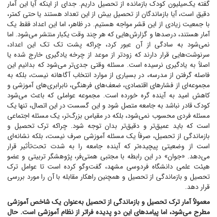
گفته یک‌میلیون کودک بازمانده از تحصیل داریم. جدای از اینکه آیا این آمار
دقیق است، آیا بازماندگان از تحصیل بیش از این تعداد هستند یا حتی کمتر،
با جمعیت زیادی از این قشر مواجه هستیم. در ظاهر، اما این اعداد فقط یک
آمار هستند، درصد‌ها و گزارش‌هایی که هر چند وقت یکبار منتشر می‌شود. اما
نمی‌شود به سادگی از آن عبور کرد، چراکه پشت تک تک این اعداد،
سرنوشت‌هایی قرار دارند که زودتر از موعد از چرخه یادگیری خارج شده یا
اصلاً به یادگیری نرسیده است. مسئله وقتی جدی‌تر می‌شود که بدانیم این
فاصله گرفتن از مدرسه، در بسیاری از موارد انتخاب آگاهانه نیست، بلکه به
مجموعه‌ای از فشار‌های اقتصادی، ضعف‌های فرهنگی، نابرابری‌های آموزشی و
کاهش امید به آینده گره خورده است. مجموعه عواملی که باعث می‌شود
کودک قادر نباشد به جامعه متصل شود و این گسست در این اتصال، تنها یک
مسئله فردی محسوب نمی‌شود، بلکه در مقیاس بزرگ‌تر، یک مسئله اجتماعی
است که باید عمیق‌تر و دقیق‌تر بدان توجه شود. چراکه ترک تحصیل و
بازماندگی از تحصیل، صرفاً یک مسئله آموزشی صرف نیست، بلکه نشانه‌ای
است از وضعیتی پیچیده‌تر که آینده جامعه را به شدت تحت‌تأثیر قرار
می‌دهد. «جوان» در این رابطه با مجتبی همتی‌فر، پژوهشگر تربیتی و عضو
هیئت علمی دانشگاه فردوسی مشهد، گفت‌و‌گو کرده است تا عوامل ترک
تحصیل و بازماندگی از تحصیل و همچنین راهکار مقابله با آن را مورد بررسی
قرار دهد.
معمولاً آمار ترک تحصیل و بازماندگی از تحصیل به‌عنوان یک شاخص آموزشی
مطرح می‌شود، اما پیامد‌های این دو پدیده فراتر از نظام آموزشی است. حال