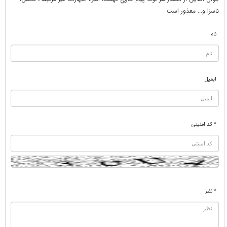
ناسزا و... معذور است
نام
ایمیل
* کد امنیتی
* نظر