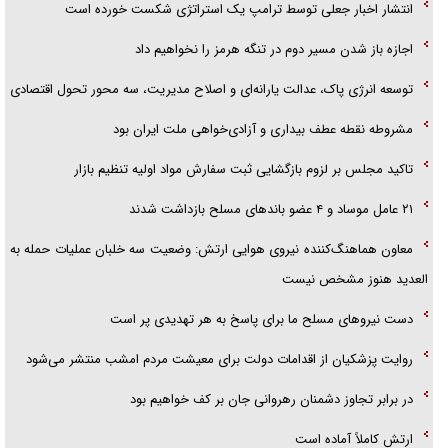
انتشار اخبار جعلی توسط ترامپ یک استراتژی شکست خورده است
جزئیات شکنجه‌هایم فراتر از آن است که در بیان بگنجد!
اجازه باز شدن مسیر دوم در تنگه هرمز را نخواهیم داد
گزارش «جوان» از قوانین سخت‌گیرانه ۶ قاره در برابر یورش به پاسگاه‌های
توسعه انرژی پاک، عدالت یارانه‌ای و اصلاح مدیریت، سه محور تحول اقتصادی
پلیس
مشروطه نقطه عطف بیداری و آزادی‌خواهی ملت ایران بود
تاکید مجلس بر لزوم بازگشایی ثبت سفارش مواد اولیه تنظیم بازار
۲۱ عامل موساد و ۴ عضو باند‌های مسلح بازداشت شدند
معاون هماهنگ‌کننده نیروی هوایی ارتش: وضعیت سه خلبان عملیات حمله به
العدید هنوز مشخص نیست
دست نیرو‌های مسلح ما برای پاسخ به هر تهدیدی پر است
روایت پزشکیان از اقدامات دولت برای معیشت مردم امشب منتشر می‌شود
در برابر تجاوز دشمنان رهروانی جان بر کف خواهیم بود
ارتش کاملاً آماده است