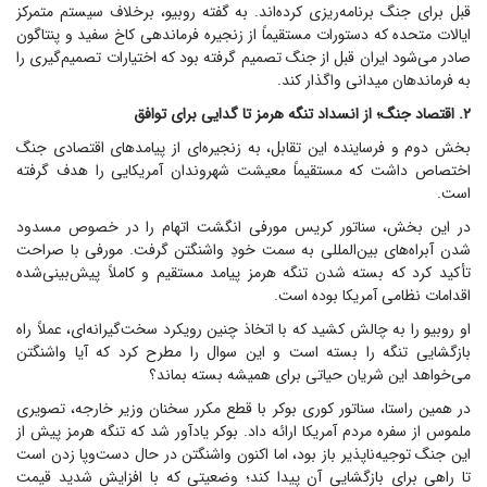
قبل برای جنگ برنامه‌ریزی کرده‌اند. به گفته روبیو، برخلاف سیستم متمرکز
ایالات متحده که دستورات مستقیماً از زنجیره فرماندهی کاخ سفید و پنتاگون
صادر می‌شود ایران قبل از جنگ تصمیم گرفته بود که اختیارات تصمیم‌گیری را
به فرماندهان میدانی واگذار کند.
۲. اقتصاد جنگ؛ از انسداد تنگه هرمز تا گدایی برای توافق
بخش دوم و فرساینده این تقابل، به زنجیره‌ای از پیامد‌های اقتصادی جنگ
اختصاص داشت که مستقیماً معیشت شهروندان آمریکایی را هدف گرفته
است.
در این بخش، سناتور کریس مورفی انگشت اتهام را در خصوص مسدود
شدن آبراه‌های بین‌المللی به سمت خودِ واشنگتن گرفت. مورفی با صراحت
تأکید کرد که بسته شدن تنگه هرمز پیامد مستقیم و کاملاً پیش‌بینی‌شده
اقدامات نظامی آمریکا بوده است.
او روبیو را به چالش کشید که با اتخاذ چنین رویکرد سخت‌گیرانه‌ای، عملاً راه
بازگشایی تنگه را بسته است و این سوال را مطرح کرد که آیا واشنگتن
می‌خواهد این شریان حیاتی برای همیشه بسته بماند؟
در همین راستا، سناتور کوری بوکر با قطع مکرر سخنان وزیر خارجه، تصویری
ملموس از سفره مردم آمریکا ارائه داد. بوکر یادآور شد که تنگه هرمز پیش از
این جنگ توجیه‌ناپذیر باز بود، اما اکنون واشنگتن در حال دست‌وپا زدن است
تا راهی برای بازگشایی آن پیدا کند؛ وضعیتی که با افزایش شدید قیمت