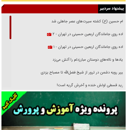
پیشنهاد سردبیر
امام حسین (ع) کشته سیرت‌های عصر جاهلی شد
پیاده روی جاماندگان اربعین حسینی در تهران - ۲
پیاده روی جاماندگان اربعین حسینی در تهران - ۱
فریاد‌ها و ناله‌های دوستان مبارزدلم را آتش می‌زد
تغییر رویه دشمن در ترور از شیخ فضل‌الله تا مصباح یزدی
خرید قسطی اولش خنده و آخرش گریه است!
فوتبال و آن «بالا»!
راهبرد غافلگیری با نسل جدید پهپاد‌ها
جنجال پزشکان تقلبی در صنعت زیبایی