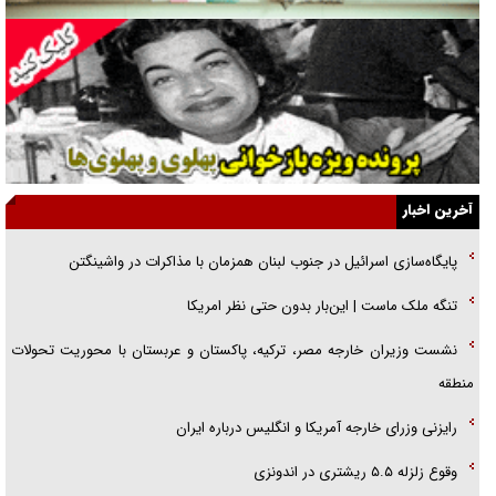
یهودی‌ها در ادبیات داستانی اروپا؛ از شکسپیر تا دیکنز
گفت‌وگو با خواهر یکی از شهدای جنگ رمضان/ خواهرم فرمانده جهادی و
اهل خدمت بی‌منت بود
جزئیات شکنجه‌هایم فراتر از آن است که در بیان بگنجد!
گزارش «جوان» از قوانین سخت‌گیرانه ۶ قاره در برابر یورش به پاسگاه‌های
آخرین اخبار
پلیس
پایگاه‌سازی اسرائیل در جنوب لبنان همزمان با مذاکرات در واشینگتن
تحلیل ابعاد پیام رهبر انقلاب به حزب‌الله/ مقاومت نقشه راه آینده غرب آسیا
تنگه ملک ماست | این‌بار بدون حتی نظر امریکا
گفت‌و‌گو اختصاصی با همسر فرمانده شهید حزب‌الله لبنان/ هر شبش شب
نشست وزیران خارجه مصر، ترکیه، پاکستان و عربستان با محوریت تحولات
قدر بود
منطقه
رایزنی وزرای خارجه آمریکا و انگلیس درباره ایران
وقوع زلزله ۵.۵ ریشتری در اندونزی