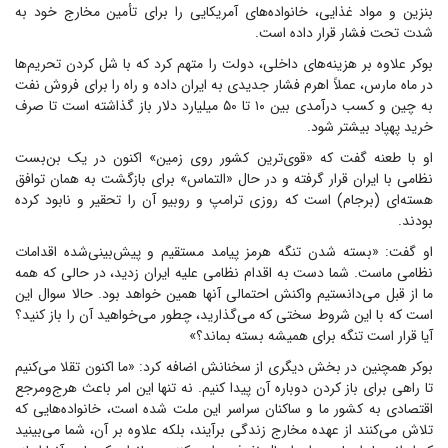
بنزین و مواد غذایی، خانواده‌های آمریکایی را برای تأمین مخارج خود به
شدت تحت فشار قرار داده است.
بوکر علاوه بر هزینه‌های داخلی، دولت را متهم کرد که با شل کردن تحریم‌ها
در ماه مارس، عملاً اهرم فشار جدیدی به ایران داده و راه را برای فروش نفت
به چین و کسب درآمدی بین ۱۰ تا ۵۰ میلیارد دلار باز گذاشته است تا صرف
خرید پهپاد بیشتر شود.
او با طعنه گفت که «قوی‌ترین کشور روی زمین» اکنون در یک بن‌بست
نظامی با ایران قرار گرفته و در حال «التماس» برای بازگشت به همان توافق
هسته‌ای (برجام) است که روزی ترامپ و روبیو آن را تحقیر و نابود کرده
بودند.
او گفت: «بسته شدن تنگه هرمز پیامد مستقیم و پیش‌بینی‌شده اقدامات
نظامی ماست. شما دست به اقدام نظامی علیه ایران زدید، در حالی که همه
ما از قبل می‌دانستیم واکنش احتمالی آنها همین خواهد بود. حالا سوال این
است که با این شروط سختی که می‌گذارید، چطور می‌خواهید آن را باز کنید؟
آیا قرار است تنگه برای همیشه بسته بماند؟»
بوکر همچنین در بخش دیگری از سخنانش اضافه کرد: «ما اکنون تقلا می‌کنیم
تا راهی برای باز کردن دوباره آن پیدا کنیم. نه تنها این امر باعث هرج‌ومرجع
اقتصادی به کشور ما و ساکنان سراسر این ملت شده است، خانواده‌هایی که
تلاش می‌کنند از عهده مخارج زندگی برآیند، بلکه علاوه بر آن، شما می‌بینید