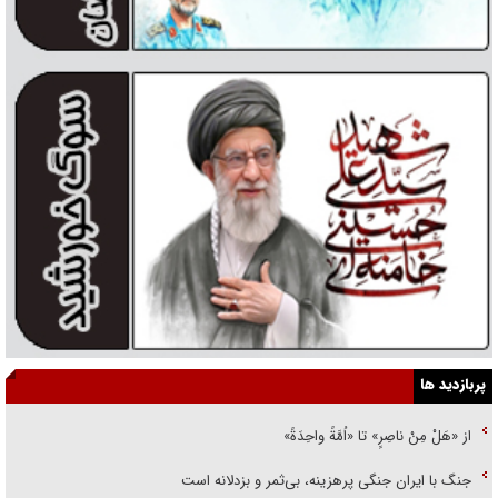
پربازدید ها
از «هَلْ مِنْ ناصِرٍ» تا «اُمَّةً واحِدَةً»
جنگ با ایران جنگی پرهزینه، بی‌ثمر و بزدلانه است