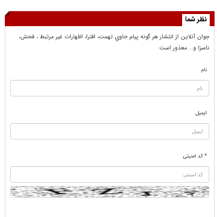
نظر شما
جوان آنلاين از انتشار هر گونه پيام حاوي تهمت، افترا، اظهارات غير مرتبط ، فحش،
ناسزا و... معذور است
نام
ایمیل
* کد امنیتی