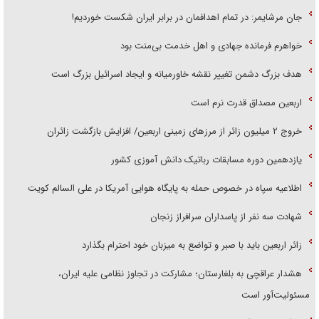
جان مرشایمر: در تمام اهدافمان در برابر ایران شکست خوردیم!
خواهرم فرمانده جهادی و اهل خدمت بی‌منت بود
هدف بزرگ دشمن تغییر نقشه خاورمیانه و ایجاد اسرائیل بزرگ است
اربعین مصداق قدرت نرم است
‌خروج ۲ میلیون زائر از مرز‌های زمینی اربعین/ افزایش بازگشت زائران
یازدهمین دوره مسابقات رباتیک دانش آموزی کشور
اطلاعیه سپاه در خصوص حمله به پایگاه هوایی آمریکا در علی السالم کویت
شهادت سه نفر از پاسداران سرافراز زنجان
زائر اربعین باید با صبر و تواضع به میزبان خود احترام بگذارد
هشدار عراقچی به بلغارستان؛ مشارکت در تجاوز نظامی علیه ایران،
مسئولیت‌آور است