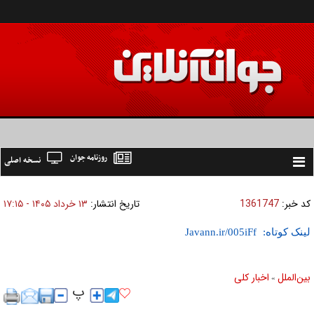
روزنامه جوان
نسخه اصلی
Toggle
navigation
کد خبر:
1361747
تاریخ انتشار:
۱۳ خرداد ۱۴۰۵ - ۱۷:۱۵
لینک کوتاه:
بين‌الملل
اخبار كلی
»