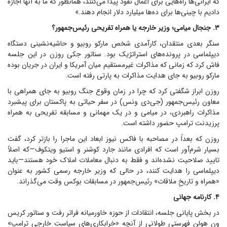
که ایرانی‌ها راه‌هایی برای اعمال نفوذ پیدا می‌کنند، همانطور که ما به آنها اجازه
دادیم با چینی‌ها برای ده‌ها میلیارد دلار انجام دهند.»
۳. جنجال میامی؛ وزیر خارجه یا همراه تفریحی رئیس‌جمهور؟
سنگر بعدی منتقدان، کارآمدی شخص مارکو روبیو و حاشیه‌نشینی دستگاه
دیپلماسی در پرونده‌های استراتژیک بود. سناتور جکی روزن در این جلسه
فاش کرد که زمانی که مذاکرات غیرمستقیم میان آمریکا و ایران در جریان بوده
مارکو روبیو به جای هدایت مذاکرات به پارتی رفته است.
روزن ابراز شگفتی کرد که چرا در زمان وقوع جنگ روبیو به جای همراهی با
معاون رئیس‌جمهور (جی‌دی ونس) در سفر حیاتی به پاکستان برای پیشبرد
مذاکرات راهبردی، در میامی و در یک مهمانی و مسابقه تفریحی به همراه
پرزیدنت ترامپ حضور داشته است.
روزن که بعداً در مصاحبه با فاکس نیوز ابعاد این ماجرا را بازتر کرد، گفت
بسیار شرم‌آور است که افرادی مانند جارد کوشنر و استیو ویتکوف—که اصلاً
تایید صلاحیت نشده‌اند و فقط به دنبال معاملات املاک خود هستند—باید
دیپلماسی را هدایت کنند، در حالی که وزیر خارجه رسمی کشور به عنوان
«همراه و تاریخِ ملاقات» رئیس‌جمهور در مسابقات بوکس وقت می‌گذراند.
۴. کارنامه جهانی
در بخش پایانی جلسه، انتقادات از حوزه خاورمیانه فراتر رفت و سناتور کریس
ون هولن فهرستی طولانی از آنچه «خرابکاری‌های سیاست خارجی ترامپ»