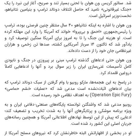
شد. سناتور کریس ون هولن با لحنی بسیار تند و صریح، آغاز این نبرد را یک
«جنگ غیرقانونی» نامید که حاصل ائتلاف دونالد ترامپ و بنیامین نتانیاهو،
نخست‌وزیر اسرائیل است.
ون هولن با اشاره به اینکه نتانیاهو ۴۰ سال منتظر چنین فرصتی بوده، ترامپ
را رئیس‌جمهوری «احمق و بی‌پروا» خواند که آمریکا را وارد این مهلکه کرده
است. او هزینه این جنگ را تا به امروز برای آمریکا سنگین توصیف کرد و
یادآور شد که تاکنون ۱۴ سرباز آمریکایی کشته، صد‌ها تن زخمی و هزاران
غیرنظامی جان خود را از دست داده‌اند.
ون هولن حتی ادعا‌های گذشته ترامپ مبنی بر پیروزی در جنگ و نابودی
کامل تأسیسات غنی‌سازی ایران را زیر سوال برد و آنها را ادعا‌هایی کاملاً
دروغین قلمداد کرد.
در پاسخ به این هجمه‌ها، مارکو روبیو با وام گرفتن از سبک دونالد ترامپ که
بیان ادعا‌های اثبات‌نشده است مدعی شد که «عملیات خشم حماسی»
(Operation Epic Fury) به اهداف نظامی خود رسیده است.
روبیو مدعی شد که واشنگتن توانسته پایگاه‌های صنعتی-دفاعی ایران و به
ویژه برنامه موشکی و پرتابگر‌های آنها را به شدت تخریب و تضعیف کند؛
ادعایی که پیش از این توسط نهاد‌های اطلاعاتی آمریکا و همچنین رسانه‌های
جریان اصلی این کشور رد شده است.
او در بخشی از اظهاراتش البته خاطرنشان کرد که نیرو‌های مسلح آمریکا از