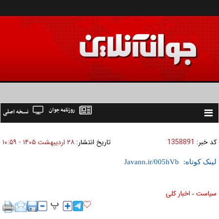
روزنامه جوان
نسخه اصلی
Toggle
navigation
کد خبر:
1358891
تاریخ انتشار:
۲۸ ارديبهشت ۱۴۰۵ - ۱۰:۵۹
لینک کوتاه:
سیاست
اخبار کلی
»