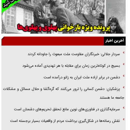
نسلی که آنلاین الگو می‌گیرد
گفت‌وگو با آیت‌الله جاودان/ جفای مخالفان مکانت معنوی رهبر شهید را
ارتقا می‌داد
آخرین اخبار
راننده مست به قانون می‌خندد
سردار جلالی: خبرنگاران مقاومت ملت مبعوث را جاودانه کردند
همه آقای دوربینی شده‌ایم!
بسیج در کوتاه‌ترین زمان برای مقابله با هر تهدیدی آماده می‌شود
قصه ناتمام سرویس مدارس
دشمن در برابر اراده ملت ایران به زانو درآمده است
آیا مقاومت فلسطین خلع‌سلاح می‌شود؟
پزشکیان: دشمن کسانی را ترور می‌کنند که گره‌گشا و حلال مسائل و مشکلات
جامعه ما هستند
سرمایه‌گذاری در فناوری‌های نوین مانع تحقق تحریم‌های دشمنان است
نقش رسانه‌ها در شکل‌گیری برداشت مردم از واقعیات بسیار برجسته است