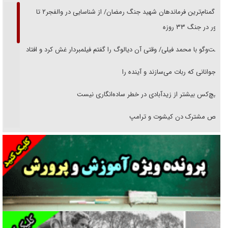
از گمنام‌ترین فرماندهان شهید جنگ رمضان/ از شناسایی در والفجر۲ تا
حضور در جنگ ۳۳ روزه
گفت‌وگو با محمد فیلی/ وقتی آن دیالوگ را گفتم فیلمبردار غش کرد و افتاد
نوجوانانی که ربات می‌سازند و آینده را
هیچ‌کس بیشتر از زیدآبادی در خطر ساده‌انگاری نیست
رقص مشترک دن کیشوت و ترامپ
دنده دولت به واگذاری مسئله‌دار ایران‌خودرو/ خصوصی‌سازی یا انحصار؟
غریزه‌ی بقا و آقای باقی و رفقا
جراحی‌های زیبایی با مدرک فوق‌دیپلم! + گفت‌وگو با متهم
گفت‌وگو با همسر یکی از شهدای جنگ رمضان/ پیکر بی‌سر شهید را از
انگشت‌های پا شناسایی کردیم