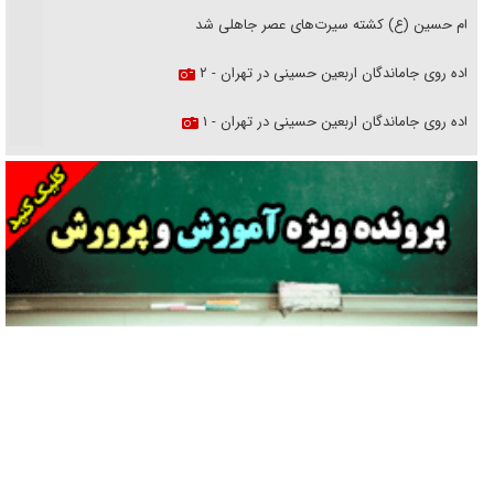
امام حسین (ع) کشته سیرت‌های عصر جاهلی شد
پیاده روی جاماندگان اربعین حسینی در تهران - ۲
پیاده روی جاماندگان اربعین حسینی در تهران - ۱
فریاد‌ها و ناله‌های دوستان مبارزدلم را آتش می‌زد
تغییر رویه دشمن در ترور از شیخ فضل‌الله تا مصباح یزدی
خرید قسطی اولش خنده و آخرش گریه است!
فوتبال و آن «بالا»!
راهبرد غافلگیری با نسل جدید پهپاد‌ها
جنجال پزشکان تقلبی در صنعت زیبایی
یهودی‌ها در ادبیات داستانی اروپا؛ از شکسپیر تا دیکنز