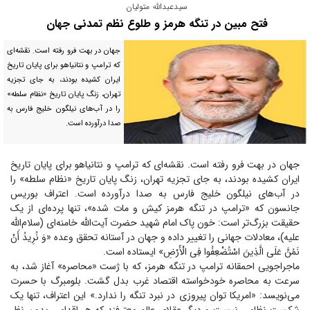
سیدعبدالله متولیان
فتح مبین در تنگه هرمز و طلوع نظم تمدنی جهان
جهان در بهت فرو رفته است. نقشه‌ای
که ترامپ و نتانیاهو برای پایان تاریخ
ایران کشیده بودند، به جای تجزیه
تهران، زنگ پایان تاریخ «نظام سلطه»
را در آب‌های نیلگون خلیج فارس به
صدا درآورده است.
جهان در بهت فرو رفته است. نقشه‌ای که ترامپ و نتانیاهو برای پایان تاریخ
ایران کشیده بودند، به جای تجزیه تهران، زنگ پایان تاریخ «نظام سلطه» را
در آب‌های نیلگون خلیج فارس به صدا درآورده است. اعتراف بوریس
جانسون که «ترامپ در تنگه هرمز کیش و مات شده»، تنها پرده‌ای از یک
حقیقت بزرگ‌تر است: خون پاک امام شهید حضرت آیت‌الله خامنه‌ای (سلام‌الله
علیه)، معادلات جهانی را تغییر داده و جهان در آستانه تحقق وعده «وَ نُرِیدُ أَنْ
نَمُنَّ عَلَى الَّذِینَ اسْتُضْعِفُوا فِی الْأَرْضِ» ایستاده است.
ماجراجویی احمقانه ترامپ در تنگه هرمز، که با ژست «محاصره» آغاز شد، به
سرعت به محاصره خودخواسته اقتصاد غرب بدل گشت. بلومبرگ با حسرت
می‌نویسد: «امریکا توان پیروزی در نبرد تنگه را ندارد.» این اعتراف، تنها یک