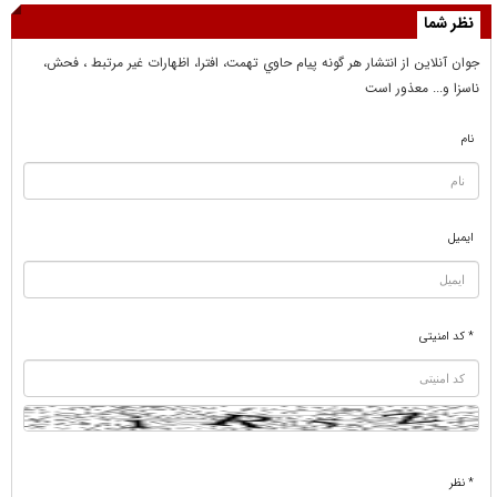
نظر شما
جوان آنلاين از انتشار هر گونه پيام حاوي تهمت، افترا، اظهارات غير مرتبط ، فحش،
ناسزا و... معذور است
نام
ایمیل
* کد امنیتی
* نظر