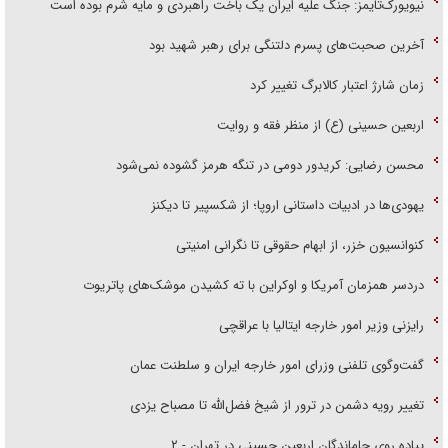
نیویورک‌تایمز: جنگ علیه ایران یک باخت راهبردی و مایه شرم بوده است
آخرین صحبت‌های پسرم دلتنگی برای رهبر شهید بود
زمان شارژ اعتبار کالابرگ تغییر کرد
اربعین حسینی (ع) از منظر فقه و روایت
محسن رضایی: کریدور دومی در تنگه هرمز گشوده نمی‌شود
یهودی‌ها در ادبیات داستانی اروپا؛ از شکسپیر تا دیکنز
کنوانسیون خزر، از ابهام حقوقی تا نگرانی امنیتی
دردسر همزمان آمریکا و اوکراین با ته کشیدن موشک‌های پاتریوت
رایزنی وزیر امور خارجه ایتالیا با عراقچی
گفت‌وگوی تلفنی وزرای امور خارجه ایران و سلطنت عمان
تغییر رویه دشمن در ترور از شیخ فضل‌الله تا مصباح یزدی
پیاده روی جاماندگان اربعین حسینی در تهران - ۲