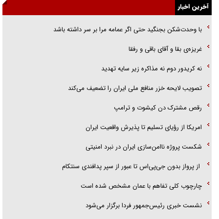
آخرین اخبار
گفت‌وگو با خواهر یکی از شهدای جنگ رمضان/ خواهرم فرمانده جهادی و
اهل خدمت بی‌منت بود
با وحدت‌شکن بجنگید حتی اگر عمامه مرا بر سر داشته باشد
جزئیات شکنجه‌هایم فراتر از آن است که در بیان بگنجد!
غریزه‌ی بقا و آقای باقی و رفقا
گزارش «جوان» از قوانین سخت‌گیرانه ۶ قاره در برابر یورش به پاسگاه‌های
نه کریدور دوم نه مذاکره زیر سایه تهدید
پلیس
تصویب لایحه خزر منافع ملی ایران را تضعیف می‌کند
رقص مشترک دن کیشوت و ترامپ
امریکا از رؤیای تسلیم تا پذیرش واقعیت ایران
شکست پروژه ناامن‌سازی ایران در نبرد امنیتی
از پرواز بدون جی‌پی‌اس تا عبور از سپر پدافندی سنتکام
چارچوب کلی تفاهم با عمان مشخص شده است
نشست خبری رئیس‌جمهور فردا برگزار می‌شود