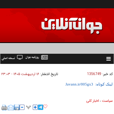
روزنامه جوان
نسخه اصلی
Toggle
navigation
کد خبر:
1356749
تاریخ انتشار:
۱۶ ارديبهشت ۱۴۰۵ - ۲۳:۰۳
لینک کوتاه:
سیاست
اخبار کلی
»