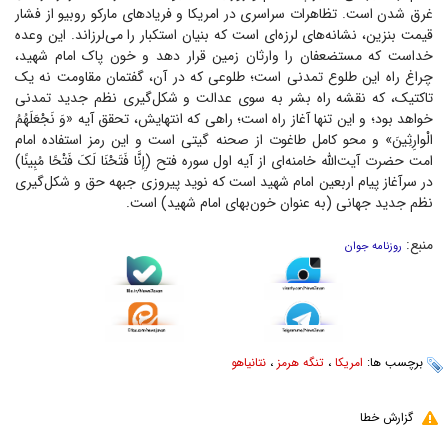
غرق شدن است. تظاهرات سراسری در امریکا و فریاد‌های مارکو روبیو از فشار
قیمت بنزین، نشانه‌های لرزه‌ای است که بنیان استکبار را می‌لرزاند. این وعده
خداست که مستضعفان را وارثان زمین قرار دهد و خون پاک امام شهید،
چراغ راه این طلوع تمدنی است؛ طلوعی که در آن، گفتمان مقاومت نه یک
تاکتیک، که نقشه راه بشر به سوی عدالت و شکل‌گیری نظم جدید تمدنی
خواهد بود؛ و این تنها آغاز راه است؛ راهی که انتهایش، تحقق آیه «وَ نَجْعَلَهُمُ
الْوارِثِینَ» و محو کامل طاغوت از صحنه گیتی است و این رمز استفاده امام
امت حضرت آیت‌الله خامنه‌ای از آیه اول سوره فتح (إِنَّا فَتَحْنَا لَکَ فَتْحًا مُبِینًا)
در سرآغاز پیام اربعین امام شهید است که نوید پیروزی جبهه حق و شکل‌گیری
نظم جدید جهانی (به عنوان خون‌بهای امام شهید) است.
منبع:
روزنامه جوان
برچسب ها:
امریکا
،
تنگه هرمز
،
نتانیاهو
گزارش خطا