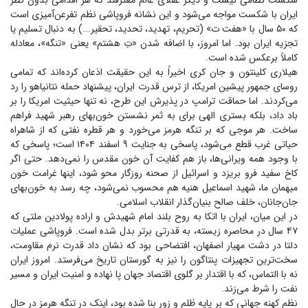
شکست نظامی نیست و دیگر عقلای عالم معترفند که هر اقدامی بدون نظر
ایران با شکست مواجه می‌شود و این نشانه فروپاشی نظم تفرعن‌آمیزی است
که ۵۰ سال با «هفت ت» (تحریم، تهدید، تحدید، تحقیر...) به دنبال تسلیم یا
تجزیه ایران بود. اما امروز، با اضافه شدن «تِ هشتم» یعنی «تنگه»، معادله
کاملاً برعکس شده است.
هیلاری کلینتون و جان کری اخیراً به این حقیقت اذعان کرده‌اند که تمامی
روسای جمهور پیشین امریکا، از ترس قدرت ایران، پیشنهاد حمله نتانیاهو را رد
می‌کردند. اما حماقت ترامپ در پذیرش این طرح، نه تنها حیثیت امریکا را بر
باد داد، بلکه بستری الهی برای به ثمر نشستن خون‌بهای رهبر شهید فراهم
ساخت. هر موجی که بر تنگه هرمز می‌خورد و هر قطره نفتی که از شاهراه
حیاتی غرب قطع می‌شود، پاسخی به جنایت ۹ اسفند ۱۴۰۴ است؛ پاسخی که
با وجود همه ویرانی‌ها، باز هم کفایت آن خون مقدس را نمی‌دهد. حتی اگر
کاخ سفید فرو بریزد و اسرائیل از صحنه روزگار محو شود، اینها غرامت خون
میهمان ما، شهید اسماعیل هنیه هم محسوب نمی‌شود، چه رسد به خون‌بهای
جان‌جانان، خلف صالح بنیان‌گذار انقلاب اسلامی.
در این میان، ایران با اتکا به روح بلند امام شهیدش و اراده پولادین ملتی که
۴۷ سال در محاصره زیسته، به قدرتی برتر بدل شده است. فروپاشی عملیات
دلتا در دشت مهیار اصفهان، افتضاحی بود که نشان داد قدرت نرم مقاومت،
سخت‌ترین تجهیزات پنتاگون را نیز به گورستان تاریخ می‌فرستد. امروز ایران
نه با التماس، که با اقتدار بر گلوی اقتصاد جهان پا نهاده و امنیت ایران و مسیر
نفت را شرط می‌زند.
نظم کهنه جهانی که بر پایه ظلم و زور بنا شده بود، اینک در تنگه هرمز در حال