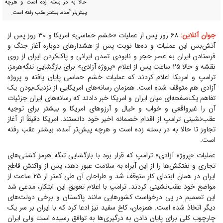
حالا به در بسته زده است و هرچه
پیش‌تر آمده، بیشتر عقب رفته است.
جوان آنلاین:
۶۸ روز پس از عملیات «خشم حماسی» امریکا و ۳۰ روز پس از
آتش‌بس این عملیات و ده‌ها نوبت پس از هشدار‌های دوباره آغاز جنگ و
فرستادن ایران به عصر حجر و نابودی تمدن ایرانی و پاک‌کردن ایران از روی
نقشه و حالا ۲۵ ساعت پس از اعلام «پروژه آزادی» برای بازگشایی تنگه‌هرمز،
ترامپ و امریکا اعلام کردند که عملیات خشم حماسی پایان یافته و پروژه
آزادی هم متوقف شده است. همزمان رسانه‌های امریکایی از نزدیک‌بودن یک
تفاهم یک‌صفحه‌ای میان ایران و امریکا خبر دادند که رسانه‌های ایران جزئیات
آن را غیرواقعی و خواب و خیال و آرزو‌های امریکا و بیشتر برای توجیه
عقب‌نشینی ترامپ از اقدام خصمانه اخیر خود دانستند. امریکا دقیقاً از آغاز
تجاوز تا حالا به در بسته زده است و هرچه پیش‌تر آمده، بیشتر عقب رفته
است.
‌عملیات «پروژه آزادی» ترامپ که قرار بود با بازگشایی تنگه هرمز کشتی‌های
تجاری و نفتکش‌ها را از این آبراه به سلامت عبور دهد، پس از واکنش قاطع
ایران در همان ابتدای کار متوقف شد و طراحان آن طی کمتر از ۲۵ ساعت از
مواضع خود عقب‌نشینی کردند. ترامپ با اعلام تعویق این ابتکار، مدعی شد
این تصمیم در پی درخواست کشور‌هایی مانند پاکستان و برخی دولت‌های
دیگر اتخاذ شده است. همزمان، کاخ سفید نیز ادعا کرد که با ایران بر سر یک
چارچوب کلی برای پایان دادن به درگیری‌ها به توافق رسیده است ولی ایران