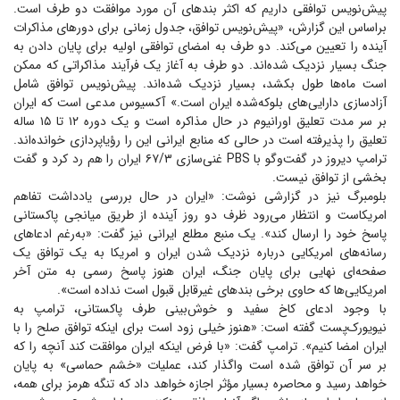
پیش‌نویس توافقی داریم که اکثر بند‌های آن مورد موافقت دو طرف است.
براساس این گزارش، «پیش‌نویس توافق، جدول زمانی برای دور‌های مذاکرات
آینده را تعیین می‌کند. دو طرف به امضای توافقی اولیه برای پایان دادن به
جنگ بسیار نزدیک شده‌اند. دو طرف به آغاز یک فرآیند مذاکراتی که ممکن
است ماه‌ها طول بکشد، بسیار نزدیک شده‌اند. پیش‌نویس توافق شامل
آزادسازی دارایی‌های بلوکه‌شده ایران است.» آکسیوس مدعی است که ایران
بر سر مدت تعلیق اورانیوم در حال مذاکره است و یک دوره ۱۲ تا ۱۵ ساله
تعلیق را پذیرفته است در حالی که منابع ایرانی این را رؤیاپردازی خوانده‌اند.
ترامپ دیروز در گفت‌و‌گو با PBS غنی‌سازی ۶۷/۳ ایران را هم رد کرد و گفت
بخشی از توافق نیست.
بلومبرگ نیز در گزارشی نوشت: «ایران در حال بررسی یادداشت تفاهم
امریکاست و انتظار می‌رود ‏ظرف دو روز آینده از طریق میانجی پاکستانی
پاسخ خود را ارسال کند». یک منبع مطلع ایرانی نیز گفت: «به‌رغم ادعا‌های
رسانه‌های امریکایی درباره نزدیک شدن ایران و امریکا به یک توافق یک
صفحه‌ای نهایی برای پایان جنگ، ایران هنوز پاسخ رسمی به متن آخر
امریکایی‌ها که حاوی برخی بند‌های غیرقابل قبول است نداده است».
با وجود ادعای کاخ سفید و خوش‌بینی طرف پاکستانی، ترامپ به
نیویورک‌پست گفته است: «هنوز خیلی زود است برای اینکه توافق صلح را با
ایران امضا کنیم». ترامپ گفت: «با فرض اینکه ایران موافقت کند آنچه را که
بر سر آن توافق شده است واگذار کند، عملیات «خشم حماسی» به پایان
خواهد رسید و محاصره بسیار مؤثر اجازه خواهد داد که تنگه هرمز برای همه،