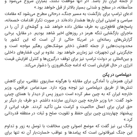
از جمله ایران باز باشد. اگر آنها موافقت نکنند، بمباران شروع می‌شود و
متأسفانه، در سطح و شدتی بسیار بالاتر از قبل خواهد بود.»
ادعای ترامپ برای بازگشت به مسیر جنگ، درحالی مطرح می‌شود که مقامات
سیاسی و امنیتی ایران بار‌ها هشدار داده‌اند در صورت تکرار اقدامات خصمانه،
پاسخ‌های قاطع‌تری به طرف مقابل داده خواهد شد و گوشه‌ای از آن را در
ماجرای بازگشایی تنگه هرمز در روز‌های اخیر شاهد بودیم. در مقابل، برخی
گزارش‌های رسانه‌ای در امریکا حاکی از آن است که این کشور با
محدودیت‌هایی از جمله کاهش ذخایر موشک‌های رهگیر مواجه است و
جایگزینی این تجهیزات نیز زمان‌بر خواهد بود. علاوه بر این، فشار‌های داخلی
و بین‌المللی بر دولت ترامپ نیز برای توقف درگیری‌ها و کنترل افزایش قیمت
انرژی در حال افزایش است که ادامه جنگ‌افروزی را دشوار می‌کند.
دیپلماسی در پکن
ایران همزمان با آمادگی برای مقابله با هرگونه سناریوی نظامی، برای کاهش
تنش‌ها از طریق دیپلماسی نیز توجه ویژه دارد. سیدعباس عراقچی، وزیر
خارجه ایران که به چین سفر کرده است دیروز پس از دیدار با همتای چینی
خود گفت: «با وزیر خارجه چین دیداری سازنده داشتم. دو طرف بار دیگر بر
حق ایران برای اعمال حاکمیت و کرامت ملی تأکید کردند. طرف ایرانی از
پیشنهاد چهاربندی چین برای حفظ و تقویت صلح و ثبات در منطقه قدردانی
کرد.»
وانگ یی نیز گفت که موضع اصولی چین مخالفت با توسل به زور و تداوم
این جنگ غیرقانونی است که پیامد‌ها و ‏عواقب خسارت‌بار آن نه تنها برای