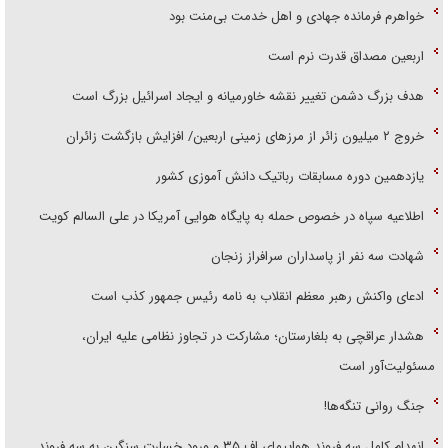
خواهرم فرمانده جهادی و اهل خدمت بی‌منت بود
اربعین مصداق قدرت نرم است
هدف بزرگ دشمن تغییر نقشه خاورمیانه و ایجاد اسرائیل بزرگ است
‌خروج ۲ میلیون زائر از مرز‌های زمینی اربعین/ افزایش بازگشت زائران
یازدهمین دوره مسابقات رباتیک دانش آموزی کشور
اطلاعیه سپاه در خصوص حمله به پایگاه هوایی آمریکا در علی السالم کویت
شهادت سه نفر از پاسداران سرافراز زنجان
ادعای واکنش رهبر معظم انقلاب به نامه رئیس جمهور کذب است
هشدار عراقچی به بلغارستان؛ مشارکت در تجاوز نظامی علیه ایران،
مسئولیت‌آور است
جنگ روانی تنگه‌ها!
انهدام کامل سه فروند هواپیمای اف ۳۵ و ورود خسارت سنگین به سه فروند