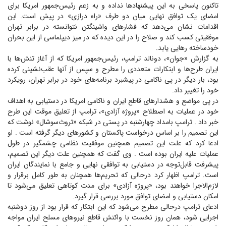
تاکنون پاسخی به این پیشنهاد‌ها نداده و به زعم رئیس‌جمهور امریکا برای
امضای یک توافق نهایی میان دو طرف «راه درازی» در پیش است. این
اقدامات نشان می‌دهد که فشار‌های واشینگتن نتوانسته در برابر تهران
موفقیتی کسب کند و صلاح را در این دیده که در میز دیپلماسی از این بحران
خودساخته رهایی یابد.
به گزارش «جوان»، دونالد ترامپ، رئیس‌جمهور امریکا که از آغاز تنش‌ها با
ایران طرح‌ها و ابتکارات متعددی را مطرح و سپس از آنها عقب‌نشینی کرده
بود، بار دیگر در پی ناکامی در پیشبرد برنامه‌های خود در برابر تهران، رویکرد
خود را تغییر داد.
در پی مواضع و هشدار‌های قاطع ایران و ناکامی امریکا در دستیابی به اهداف
خود در عملیات به اصطلاح «پروژه آزادی»، ‏ترامپ از تعلیق موقت این طرح
خبر داد‎. ‎‏ ترامپ بامداد چهارشنبه در پستی در شبکه «تروث‌سوشال» نوشت که
این تصمیم ‏را بر اساس درخواست پاکستان و کشور‌های دیگر گرفته است‎. ‎‏ او
ادعا کرد که علت این تصمیم همچنین موفقیت نظامی ‏چشمگیر در طول
عملیات علیه ایران بوده است‎. ‎‏ وی گفت که همچنین علت دیگر این تصمیم،
پیشرفت قابل‌توجه در دستیابی ‏به توافقی نهایی و جامع با نمایندگان ایران
است. ترامپ اظهار کرد درحالی که تحریم‌ها همچنان به طور کامل برقرار و
‏لازم‌الاجرا خواهند بود، «پروژه آزادی» برای مدت کوتاهی تعلیق می‌شود تا
امکان دستیابی و امضای توافق مورد بررسی ‏قرار گیرد‎. ‏
ادعای ترامپ درحالی مطرح می‌شود که این ابتکار که قرار بود از روز دوشنبه
اجرایی شود، همان روز نخست با واکنش قاطع نیرو‌های مسلح ایران مواجه