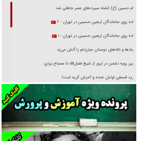
امام حسین (ع) کشته سیرت‌های عصر جاهلی شد
پیاده روی جاماندگان اربعین حسینی در تهران - ۲
پیاده روی جاماندگان اربعین حسینی در تهران - ۱
فریاد‌ها و ناله‌های دوستان مبارزدلم را آتش می‌زد
تغییر رویه دشمن در ترور از شیخ فضل‌الله تا مصباح یزدی
خرید قسطی اولش خنده و آخرش گریه است!
فوتبال و آن «بالا»!
راهبرد غافلگیری با نسل جدید پهپاد‌ها
جنجال پزشکان تقلبی در صنعت زیبایی
یهودی‌ها در ادبیات داستانی اروپا؛ از شکسپیر تا دیکنز