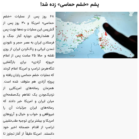
پشم «خشم حماسی» زده شد!
۶۸ روز پس از عملیات «خشم
حماسی» امریکا و ۳۰ روز پس از
آتش‌بس این عملیات و ده‌ها نوبت پس
از هشدار‌های دوباره آغاز جنگ و
فرستادن ایران به عصر حجر و نابودی
تمدن ایرانی و پاک‌کردن ایران از روی
نقشه و حالا ۲۵ ساعت پس از اعلام
«پروژه آزادی» برای بازگشایی
تنگه‌هرمز، ترامپ و امریکا اعلام کردند
که عملیات خشم حماسی پایان یافته و
پروژه آزادی هم متوقف شده است.
همزمان رسانه‌های امریکایی از
نزدیک‌بودن یک تفاهم یک‌صفحه‌ای
میان ایران و امریکا خبر دادند که
رسانه‌های ایران جزئیات آن را
غیرواقعی و خواب و خیال و آرزو‌های
امریکا و بیشتر برای توجیه عقب‌نشینی
ترامپ از اقدام خصمانه اخیر خود
دانستند. امریکا دقیقاً از آغاز تجاوز تا