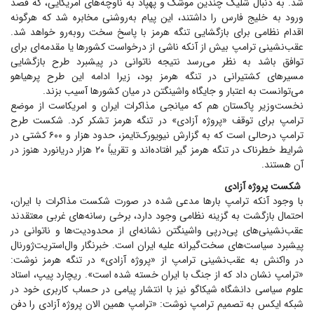
شد. به دنبال شلیک چندین موشک و پهپاد به ناوچه‌های امریکایی، که قصد
ورود به خلیج فارس را داشتند، این پیام به‌روشنی مخابره شد که هرگونه
اقدام نظامی برای بازگشایی تنگه هرمز با پاسخ سخت روبه‌رو خواهد شد.
عقب‌نشینی ترامپ بیش از آنکه ناشی از درخواست کشور‌ها یا مقدمه‌ای برای
توافق باشد به نظر می‌رسد نتیجه ناتوانی در پیشبرد طرح بازگشایی
مسیر‌های کشتیرانی در تنگه هرمز بود، زیرا ادامه این طرح پرهیاهو
می‌توانست به اعتبار و جایگاه واشینگتن در میان کشور‌ها آسیب بزند.
نخست‌وزیر پاکستان هم که میانجی مذاکرات ایران و ‏امریکاست از موضع
ترامپ برای توقف «پروژه آزادی» ‏در تنگه هرمز تشکر کرد. شکست طرح
ترامپ درحالی است که به گزارش نیویورک‌تایمز، حدود هزار و ۶۰۰ کشتی در
شرایط ‏خطرناک در تنگه هرمز گیر افتاده‌اند و تقریباً ۲۰ هزار دریانورد هنوز در
آن هستند. ‏
شکست پروژه آزادی
با وجود آنکه ترامپ بار‌ها مدعی شده در صورت شکست مذاکرات با ایران،
احتمال بازگشت به گزینه نظامی وجود دارد، برخی رسانه‌های غربی معتقدند
عقب‌نشینی‌های پی‌درپی واشینگتن نشانه‌ای از محدودیت‌ها و ناتوانی در
پیشبرد سیاست‌های سخت‌گیرانه علیه ایران است. خبرنگار وال‌استریت‌ژورنال
در واکنش به عقب‌نشینی ترامپ از «پروژه آزادی» در تنگه هرمز نوشت:
«ترامپ نشان داد که از جنگ با ایران خسته شده است». ریچارد پیپ، استاد
علوم سیاسی دانشگاه شیکاگو نیز با انتشار پیامی در حساب کاربری خود در
شبکه ایکس به تصمیم ‏ترامپ نوشت: «ترامپ همین الان پروژه آزادی را دفن