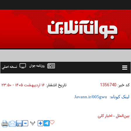
روزنامه جوان
نسخه اصلی
Toggle
navigation
کد خبر:
1356740
تاریخ انتشار:
۱۶ ارديبهشت ۱۴۰۵ - ۲۳:۵۰
لینک کوتاه:
بين‌الملل
اخبار كلی
»