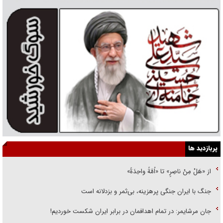
پربازدید ها
از «هَلْ مِنْ ناصِرٍ» تا «اُمَّةً واحِدَةً»
جنگ با ایران جنگی پرهزینه، بی‌ثمر و بزدلانه است
جان مرشایمر: در تمام اهدافمان در برابر ایران شکست خوردیم!