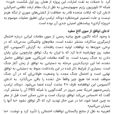
کرد. با حملات به نفت امارات، این پروژه از همان روز اول شکست ‏خورد». ‏
شبکه ۱۲ تلویزیون رژیم صهیونیستی به نقل از یک مقام ارشد نظامی اسرائیلی
اذعان کرد که ایالات متحده قادر به حفاظت ‏از کشتی‌های عبوری از تنگه هرمز
نیست و علت تصمیم غیرمنتظره دونالد ترامپ برای تعلیق عملیات موسوم به
«پروژه ‏آزادی» پیامد‌های امنیتی جدی آن بوده است.
ادعای توافق از سوی کاخ سفید
با وجود آنکه تاکنون هیچ بیانیه رسمی از سوی مقامات ایرانی درباره احتمال
ازسرگیری مذاکرات منتشر نشده است، مقام‌های واشینگتن مدعی‌اند که در
برخی حوزه‌ها به توافقات اولیه دست یافته‌اند. به گزارش آکسیوس، کاخ
سفید روز چهارشنبه ادعا کرد که با ایران به یک توافق چارچوبی برای ‏پایان
دادن به جنگ رسیده است. به گفته مقامات امریکایی، هنوز توافقی حاصل
نشده، اما این ‏نزدیک‌ترین مرحله به دستیابی به توافق از زمان آغاز جنگ
است. بسیاری از شرایط ذکر شده در این ‏یادداشت منوط به دستیابی به توافق
نهایی است و احتمال جنگ مجدد یا وضعیت طولانی‌ای که در آن ‏جنگ
متوقف شده، اما هیچ چیز واقعاً حل نشده را باقی می‌گذارد. به ادعای
آکسیوس این توافقنامه ظرف ۴۸ ساعت آینده امضا می‌شود. دونالد ترامپ
رئیس‌جمهور امریکا عصر دیروز در گفت‌گویی با شبکه PBS آن را منتشر کرد،
گفت که احساس می‌کند توافق نزدیک است و حتی ممکن است قبل از سفر
به چین امضا شود، اما در عین حال تهدید کرد که اگر توافق نشود «ما آنها را
بمباران می‌کنیم»
العربیه به نقل از منابع پاکستانی توافقات احتمالی را تأیید کرد و نوشت: «ما