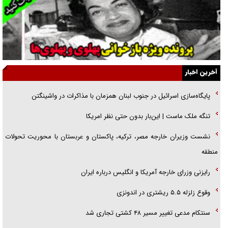
گفت‌وگو با خواهر یکی از شهدای جنگ رمضان/ خواهرم فرمانده جهادی و
اهل خدمت بی‌منت بود
جزئیات شکنجه‌هایم فراتر از آن است که در بیان بگنجد!
گزارش «جوان» از قوانین سخت‌گیرانه ۶ قاره در برابر یورش به پاسگاه‌های
آخرین اخبار
پلیس
پایگاه‌سازی اسرائیل در جنوب لبنان همزمان با مذاکرات در واشینگتن
تحلیل ابعاد پیام رهبر انقلاب به حزب‌الله/ مقاومت نقشه راه آینده غرب آسیا
تنگه ملک ماست | این‌بار بدون حتی نظر امریکا
گفت‌و‌گو اختصاصی با همسر فرمانده شهید حزب‌الله لبنان/ هر شبش شب
نشست وزیران خارجه مصر، ترکیه، پاکستان و عربستان با محوریت تحولات
قدر بود
منطقه
رایزنی وزرای خارجه آمریکا و انگلیس درباره ایران
وقوع زلزله ۵.۵ ریشتری در اندونزی
سنتکام مدعی تغییر مسیر ۴۸ کشتی تجاری شد