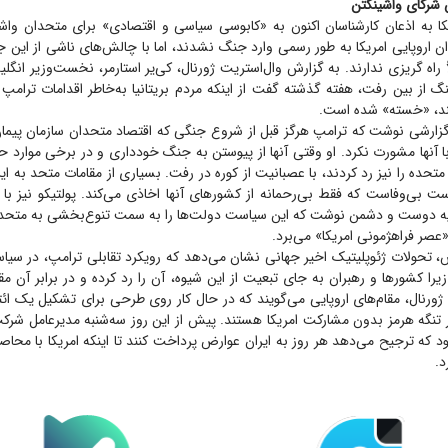
 شرکای واشینگتن
کا به اذعان کارشناسان اکنون به «کابوسی سیاسی و اقتصادی» برای متحدان واش
 اروپایی امریکا به طور رسمی وارد جنگ نشدند، اما با چالش‌های ناشی از این
اً راه گریزی ندارند. به گزارش وال‌استریت ژورنال، کی‌یر استارمر، نخست‌وزیر ان
گ از بین رفت، هفته گذشته گفت از اینکه مردم بریتانیا به‌خاطر اقدامات ترامپ ب
ند، «خسته» شده است.
گزارشی نوشت که ترامپ هرگز قبل از شروع جنگی که اقتصاد متحدان سازمان پیمان
، با آنها مشورت نکرد. او وقتی آنها از پیوستن به جنگ خودداری و در برخی موارد ح
ات متحده را نیز رد کردند، با عصبانیت از کوره در رفت. بسیاری از مقامات متحد به ای
بی‌وفاست که فقط بی‌رحمانه از کشور‌های آنها اخاذی می‌کند. پولتیکو نیز با ا
ه دوست و دشمن نوشت که این سیاست دولت‌ها را به سمت تنوع‌بخشی به متحد
«عصر فراهژمونی امریکا» می‌برد.
، تحولات ژئوپلیتیک اخیر جهانی نشان می‌دهد که رویکرد تقابلی ترامپ، در سی
ا کشور‌ها و رهبران به جای تبعیت از این شیوه، آن را رد کرده و در برابر آن مق
ژورنال، مقام‌های اروپایی می‌گویند که در حال کار روی طرحی برای تشکیل یک ائ
تنگه هرمز بدون مشارکت امریکا هستند. پیش از این روز سه‌شنبه مدیرعامل شرکت
د که ترجیح می‌دهد هر روز به ایران عوارض پرداخت کنند تا اینکه امریکا با محاص
د.