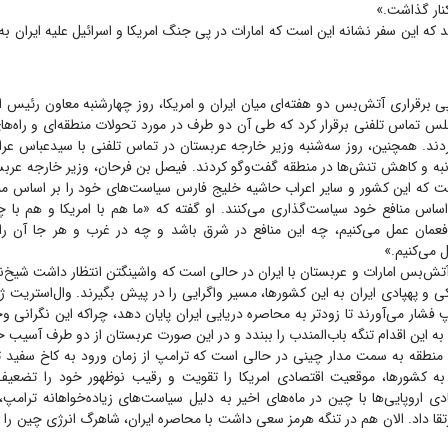
نار گذاشت.»
 که این سفر نشانه این است که امارات در پی جنگ امریکا و اسرائیل علیه ایران به 
 برقراری آتش‌بس دو هفته‌ای میان ایران و امریکا، روز چهارشنبه معاون رئیس ام
لس تماس تلفنی برقرار کرد که طی آن دو طرف در مورد تحولات منطقه‌ای و راه‌
ردند. همچنین، روز سه‌شنبه وزیر خارجه عربستان در تماس تلفنی با سیدعباس عرا
نبه و کاهش تنش‌ها در منطقه گفت‌و‌گو کردند. فیصل بن فرحان، وزیر خارجه عربس
 که این کشور و سایر اعراب حاشیه خلیج فارس سیاست‌های خود را بر اساس منا
 اساس منافع خود سیاست‌گذاری می‌کنند. او گفته که «ما هم با امریکا و هم با
عمان عمل می‌کنیم، چه این منافع در شرق باشد و چه در غرب و هر جا آن را ب
 می‌کنیم.»
 آتش‌بس امارات و عربستان با ایران در حالی است که واشینگتن انتظار داشت شیخ‌
و پهپادی ایران به این کشورها، مسیر واگرایی را در پیش بگیرند. وال‌استریت ژ
فشار می‌آورند تا زودتر به محاصره دریایی ایران پایان دهد، چراکه این نگرانی وجو
به این اقدام تنگه باب‌المندب را ببندد و در این صورت عربستان از دو طرف آسیب 
طقه به سمت مدار چینی در حالی است که ترامپ از زمان ورود به کاخ سفید تل
به کشورها، موقعیت اقتصادی امریکا را تقویت و رقیب نوظهور خود را تضعیف 
ی اروپایی‌ها با چین در ماه‌های اخیر به دلیل سیاست‌های زیاده‌خواهانه ترامپ، 
رتقا داد. الان هم در تنگه هرمز سعی داشت با محاصره ایران، شاهرگ انرژی چین را 