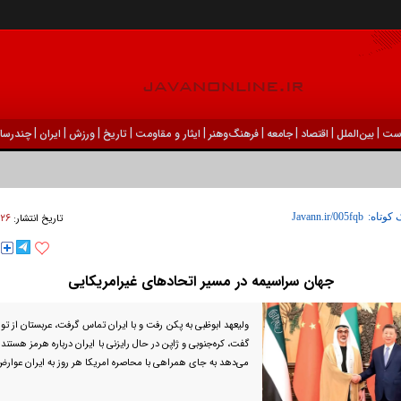
|
|
|
|
|
|
|
|
|
ست
بين‌الملل
اقتصاد
جامعه
فرهنگ‌و‌هنر
ایثار و مقاومت
تاریخ
ورزش
ايران
چندرسان
۲۶ فروردين ۱۴۰۵ - ۲۳:۰۰
 کوتاه:
تاریخ انتشار:
جهان سراسیمه در مسیر اتحاد‌های غیرامریکایی
ولیعهد ابوظبی به پکن رفت و با ایران تماس گرفت، عربستان از تو
گفت، کره‌جنوبی و ژاپن در حال رایزنی با ایران درباره هرمز هستند
می‌دهد به جای همراهی با محاصره امریکا هر روز به ایران عوار