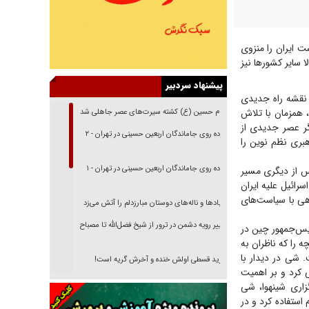
ت ایران را منزوی
 سایر کشور‌ها نیز
پیشنهاد سردبیر
 نقشه راه جدیدی
، همزمان با تلاش
امام حسین (ع) کشته سیرت‌های عصر جاهلی شد
گر عصر جدیدی از
پیاده روی جاماندگان اربعین حسینی در تهران - ۲
بری نظم نوین را
پیاده روی جاماندگان اربعین حسینی در تهران - ۱
س از دیگری مسیر
رائیل علیه ایران
اهی با سیاست‌های
فریاد‌ها و ناله‌های دوستان مبارزدلم را آتش می‌زد
تغییر رویه دشمن در ترور از شیخ فضل‌الله تا مصباح
ئیس‌جمهور چین در
یزدی
ه را که ناظران به
. شی در دیدار با
خرید قسطی اولش خنده و آخرش گریه است!
ی کرد و بر اهمیت
فوتبال و آن «بالا»!
زاری شینهوا، شی
 استفاده کرد و در
راهبرد غافلگیری با نسل جدید پهپاد‌ها