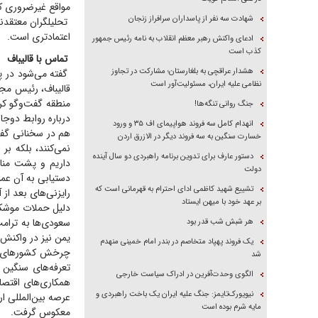
مواقع غیرضروری ک
شهادت سه نفر از پاسداران سرافراز زنجان
تحلیلگران معتقدند
اعتمادتری است.
ادعای واکنش رهبر معظم انقلاب به نامه رئیس جمهور
کذب است
تماس با قالیباف
هشدار عراقچی به بلغارستان؛ مشارکت در تجاوز
گفته می‌شود در پی
نظامی علیه ایران، مسئولیت‌آور است
قالیباف، رئیس مج
منطقه گفت‌و‌گو ک
جنگ روانی تنگه‌ها!
درباره روابط دوجا
انهدام کامل سه فروند هواپیمای اف ۳۵ و ورود
هم در سخنانی گفت
خسارت سنگین به سه فروند دیگر در الازرق اردن
نمی‌کنند، بلکه بر
دستور عارف برای تدوین برنامه راهبردی دو سال آینده
داریم و پشت مناف
دولت
دستیابی به آن عمل
تشییع شهید کاظمی ادای احترام به قهرمانی است که
رایزنی‌های بعد از
بر عهد خود با میهن ایستاد
دلیل حملات موشکی 
سعودی‌ها به ترامپ 
هر شبش شب قدر بود
یمن نیز در واکنش 
یک فروند پهپاد متخاصم در بندر امام خمینی منهدم
چرخش کشور‌های من
شد
تعرفه‌های سنگین 
الگوی وحدت‌آفرین در ادراک سیاست خارجی
همکاری‌های اقتصاد
نیویورک‌تایمز: جنگ علیه ایران یک باخت راهبردی و
عرصه بین‌المللی ا
مایه شرم بوده است
معکوس گرفت.