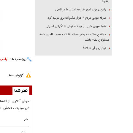
بگنجد!
رایزنی وزیر امور خارجه ایتالیا با عراقچی
صرفه‌جویی مردم ۲ هزار مگاوات برق تولید کرد
کنوانسیون خزر، از ابهام حقوقی تا نگرانی امنیتی
مواضع حکیمانه رهبر معظم انقلاب، نصب العین همه
مسئولان نظام باشد
فوتبال و آن «بالا»!
برچسب ها:
ترامپ
گزارش خطا
نظر شما
جوان آنلاين از انتشا
غير مرتبط ، فحش، نا
نام