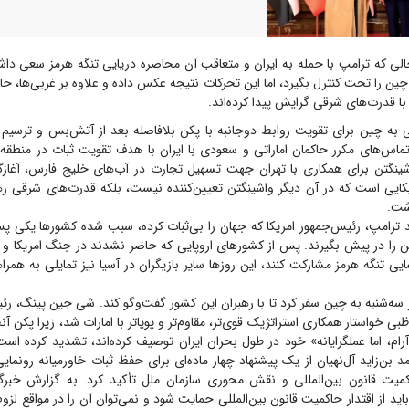
الی که ترامپ با حمله به ایران و متعاقب آن محاصره دریایی تنگه هرمز سعی داش
ین را تحت کنترل بگیرد، اما این تحرکات نتیجه عکس داده و علاوه بر غربی‌ها، حالا
ا قدرت‌های شرقی گرایش پیدا کرده‌اند.
ی به چین برای تقویت روابط دوجانبه با پکن بلافاصله بعد از آتش‌بس و ترسیم
تماس‌های مکرر حاکمان اماراتی و سعودی با ایران با هدف تقویت ثبات در منطقه
نگتن برای همکاری با تهران جهت تسهیل تجارت در آب‌های خلیج فارس، آغاز
ریکایی است که در آن دیگر واشینگتن تعیین‌کننده نیست، بلکه قدرت‌های شرقی ره
اشت.
د ترامپ، رئیس‌جمهور امریکا که جهان را بی‌ثبات کرده، سبب شده کشور‌ها یکی پ
تن را در پیش بگیرند. پس از کشور‌های اروپایی که حاضر نشدند در جنگ امریکا و اس
یی تنگه هرمز مشارکت کنند، این روز‌ها سایر بازیگران در آسیا نیز تمایلی به همر
 سه‌شنبه به چین سفر کرد تا با رهبران این کشور گفت‌و‌گو کند. شی جین پینگ، ر
وظبی خواستار همکاری استراتژیک قوی‌تر، مقاوم‌تر و پویاتر با امارات شد، زیرا پکن آنچ
رام، اما عملگرایانه» خود در طول بحران ایران توصیف کرده‌اند، تشدید کرده است
بن‌زاید آل‌نهیان از یک پیشنهاد چهار ماده‌ای برای حفظ ثبات خاورمیانه رونمای
یت قانون بین‌المللی و نقش محوری سازمان ملل تأکید کرد. به گزارش خبرگ
د از اقتدار حاکمیت قانون بین‌المللی حمایت شود و نمی‌توان آن را در مواقع لزوم