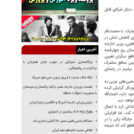
جنجال پزشکان تقلبی در صنعت زیبایی
دنبال شرکای قابل
یهودی‌ها در ادبیات داستانی اروپا؛ از شکسپیر تا
دیکنز
ارات با محمدباقر
گفت‌وگو با خواهر یکی از شهدای جنگ رمضان/
های کاهش تنش در
خواهرم فرمانده جهادی و اهل خدمت بی‌منت بود
قچی، وزیر خارجه
جزئیات شکنجه‌هایم فراتر از آن است که در بیان
آخرین اخبار
تان روز چهارشنبه
بگنجد!
فع دیگران تعیین
 چین منافع مشترک
گزارش «جوان» از قوانین سخت‌گیرانه ۶ قاره در
پایگاه‌سازی اسرائیل در جنوب لبنان همزمان با
برابر یورش به پاسگاه‌های پلیس
یابیم در راستای
مذاکرات در واشینگتن
تحلیل ابعاد پیام رهبر انقلاب به حزب‌الله/ مقاومت
تنگه ملک ماست | این‌بار بدون حتی نظر امریکا
نشین‌های عربی به
نقشه راه آینده غرب آسیا
ورنال گزارش کرده
نشست وزیران خارجه مصر، ترکیه، پاکستان و عربستان
گفت‌و‌گو اختصاصی با همسر فرمانده شهید حزب‌الله
د دارد، انصارالله
با محوریت تحولات منطقه
لبنان/ هر شبش شب قدر بود
خواهد دید.
رایزنی وزرای خارجه آمریکا و انگلیس درباره ایران
اش کرد با اعمال
وقوع زلزله ۵.۵ ریشتری در اندونزی
کند، اما افزایش
جایگاه پکن را در
سنتکام مدعی تغییر مسیر ۴۸ کشتی تجاری شد
قطع کند که نتیجه
لفاظی جدید نتانیاهو علیه ایران