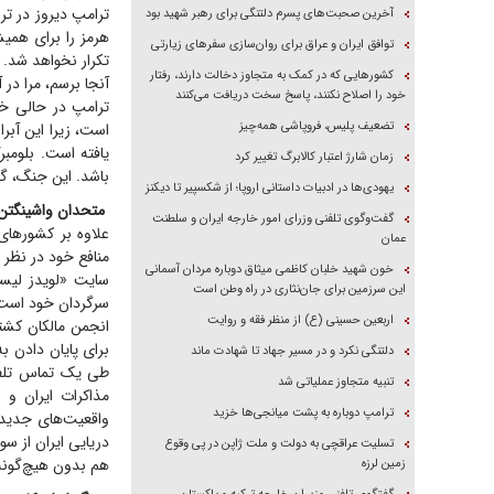
ترامپ دیروز در ت
آخرین صحبت‌های پسرم دلتنگی برای رهبر شهید بود
هرمز را برای همیش
توافق ایران و عراق برای روان‌سازی سفر‌های زیارتی
تکرار نخواهد شد. 
کشور‌هایی که در کمک به متجاوز دخالت دارند، رفتار
آنجا برسم، مرا در
خود را اصلاح نکنند، پاسخ سخت دریافت می‌کنند
ترامپ در حالی خو
تضعیف پلیس، فروپاشی همه‌چیز
است، زیرا این آبر
یافته است. بلومب
زمان شارژ اعتبار کالابرگ تغییر کرد
باشد. این جنگ، گس
یهودی‌ها در ادبیات داستانی اروپا؛ از شکسپیر تا دیکنز
متحدان واشینگتن د
گفت‌وگوی تلفنی وزرای امور خارجه ایران و سلطنت
علاوه بر کشور‌ها
عمان
منافع خود در نظر 
خون شهید خلبان کاظمی میثاق دوباره مردان آسمانی
سایت «لویدز لیست
این سرزمین برای جان‌نثاری در راه وطن است
سرگردان خود است 
اربعین حسینی (ع) از منظر فقه و روایت
انجمن مالکان کشتی
برای پایان دادن 
دلتنگی نکرد و در مسیر جهاد تا شهادت ماند
طی یک تماس تلفن
تنبیه متجاوز عملیاتی شد
مذاکرات ایران و ا
ترامپ دوباره به پشت میانجی‌ها خزید
واقعیت‌های جدید 
دریایی ایران از 
تسلیت عراقچی به دولت و ملت ژاپن در پی وقوع
هم بدون هیچ‌گونه 
زمین لرزه