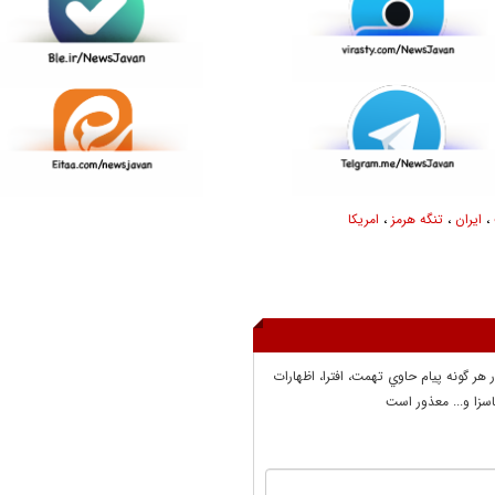
،
ایران
،
تنگه هرمز
،
امریکا
ر هر گونه پيام حاوي تهمت، افترا، اظهارات
سزا و... معذور است