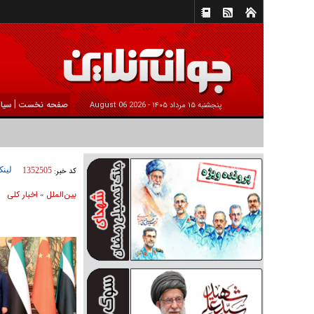
|
صفحه نخست
سیا
پنجشنبه ۱۵ مرداد ۱۴۰۵ -
2026 August 06
لینک
کد خبر:
1352505
بين‌الملل
اخبار كلی
»