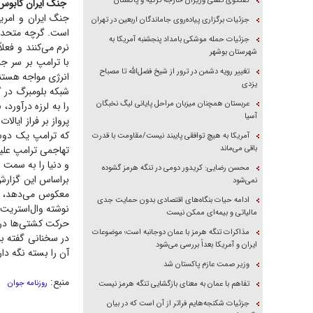
گفتگوی تلفنی وزیران خارجه ترکیه و پاکستان
جنگ ایران کابوس
جنگ ایران و امری
جزئیات برگزاری پیاده‌روی جاماندگان اربعین در تهران
است. گرچه متحدان
جزئیات حمله موشکی بامداد پنجشنبه آمریکا به
نرم می‌کنند و فعل
شهرستان بوشهر
با ترامپ بر سر جن
تغییر رویه دشمن در ترور از شیخ فضل‌الله تا مصباح
انرژی مواجه هست
یزدی
شبکه بلومبرگ در 
عربستان همچنان میزبان مراحل پایانی لیگ نخبگان
را به لرزه درآورد
آسیا
پرواز بر فراز ایال
که ترامپ یک دوست 
آمریکا به هیچ توافقی پایبند نیست/مقاومت با قدرت
باقی می‌ماند
تهاجمی ترامپ علی
و دنیا را به سمت 
محسن رضایی: کریدور دومی در تنگه هرمز گشوده
براساس این گزارش
نمی‌شود
معکوس می‌دهد، زیر
ادامه حیات بنگاه‌های اقتصادی بدون حمایت جدی
نوشته وال‌استریت 
مالیاتی و بیمه‌ای ممکن نیست
حرکت کشتی‌ها در 
مذاکرات تنگه هرمز با عمان دوجانبه است؛ موضوعات
در سخنانی گفته بو
ایران و آمریکا بعداً بررسی می‌شود
آن را بسته نگه دار
وزیر صمت عازم پاکستان شد
منبع:
روزنامه جوان
تفاهم با عمان به معنای بازگشایی تنگه هرمز نیست
جزئیات شکنجه‌هایم فراتر از آن است که در بیان