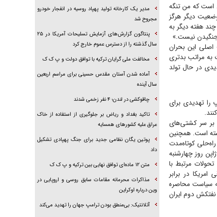
 است که من تنگه
مدیر یک کارخانه تولید پهپاد روسیه در انفجار خودرو
 وضعیت دیگر هرگز
مجروح شد
چند هفته دیگر به
پنتاگون گزارش‌های آزمایش تسلیحات آمریکا در ۲۵
ز جنگیدن نیست.»
سال گذشته را از دسترس عموم خارج کرد
 اصلی این بحران
ت به مراتب بدتری
مخالفت ملی گرایان ترکیه با توافق دولت و پ ک ک
یدی در حال تولد
آماده شدن آستان مقدس حسینی برای مراسم اربعین
سال آینده
چاقوکشی در لندن؛ ۴ نفر زخمی شدند
 را تهدیدی برای
نند.
تاکید بغداد و ریاض بر جلوگیری از استفاده از خاک
 بر سر کشتی‌های
عراق علیه کشور‌های همسایه
شته است. همچنین
پوتین یگان نظامی جدید برای جنگ پهپادی تشکیل
اه‌حلی کوتاه‌مدت
داد
پن روز چهارشنبه
حولات مرتبط با
متن ۱۲ ماده‌ای توافق نهایی بین ترکیه و پ ک ک
 امریکا در برابر
مذاکرات محرمانه مقامات سابق روسی و اروپایی در
به سیاست محاصره
وین درباره اوکراین
نفتکش دوم ایران
آتلانتیک: بی‌منطق بودن ترامپ جهان را تهدید می‌کند