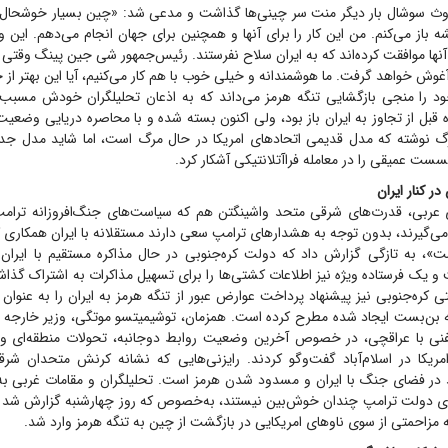
روث سوشال بار دیگر منت سر چینی‌ها گذاشت و مدعی شد: «چین بسیار خوشحال
ه باز می‌کنم. من این کار را برای آنها و همچنین برای جهان انجام می‌دهم. این
آنها موافقت کرده‌اند که به ایران سلاح نفرستند. رئیس‌جمهور شی جین پینگ وقتی 
 آغوش خواهد گرفت. ما هوشمندانه و خیلی خوب با هم کار می‌کنیم، آیا این بهتر ا
د را منجی بازگشایی تنگه هرمز می‌داند که به اذعان تحلیلگران خودش مسبب
اه قبل از تجاوز به ایران باز بود، ولی اکنون بسته شده و با محاصره دریایی وضعی
رگ نوشته که مدل قدیمی اتحاد‌های امریکا در حال مرگ است، اما شاید مدل جد
ست عمیقی را در معامله فراآتلانتیکی آشکار کرد.
ر کنار ایران
ی عربی، قدرت‌های شرقی متحد واشینگتن هم که سیاست‌های جنگ‌افروزانه ترامپ
می‌گیرند، بدون توجه به هشدار‌های ترامپ سعی دارند مستقلانه با ایران همکاری ک
»، به تازگی گزارش داد که دولت کره‌جنوبی در حال مذاکره مستقیم با ایران
و یک فرستاده ویژه نیز اطلاعات کشتی‌ها را برای تسهیل مذاکرات به اشتراک گذا
 کره‌جنوبی نیز پیشنهاد پرداخت عوارض عبور از تنگه هرمز به ایران را به عنوان ر
به بن‌بست ایجاد شده مطرح کرده است. همزمان، توشیمیتسو موتگی، وزیر خارجه ژا
ی با عراقچی، در خصوص آخرین وضعیت روابط دوجانبه، تحولات منطقه‌ای و ت
مریکا در اسلام‌آباد گفت‌و‌گو کردند. رایزنی‌هایی که نشانه کرنش متحدان شرقی
در فضای جنگ با ایران و مسدود شدن هرمز است. تحلیلگران و مقامات غربی 
سوی دولت ترامپ چندان خوش‌بین نیستند، به‌خصوص که روز چهارشنبه گزارش شد 
مزاحمتی از سوی ناو‌های امریکایی در بازگشت از چین به تنگه هرمز وارد شد.