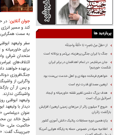
جوان آنلاین:
در ح
کند و مسیر انرژی چ
پربازدید ها
به سمت همگرایی ب
سفر ولیعهد ابوظب
از «هَلْ مِنْ ناصِرٍ» تا «اُمَّةً واحِدَةً»
برای خاورمیانه و 
جنگ با ایران جنگی پرهزینه، بی‌ثمر و بزدلانه است
متحدان شرقی واشی
ائتلاف‌های غیرام
جان مرشایمر: در تمام اهدافمان در برابر ایران
شکست خوردیم!
برعهده خواهند د
جنگ‌افروزی دونال
خواهرم فرمانده جهادی و اهل خدمت بی‌منت بود
واگرایی از واشینگ
اربعین مصداق قدرت نرم است
و پس از آن بازگشا
هدف بزرگ دشمن تغییر نقشه خاورمیانه و ایجاد
واشینگتن ندارند.
اسرائیل بزرگ است
ولیعهد ابوظبی روز
دیدار با ولیعهد اب
‌خروج ۲ میلیون زائر از مرز‌های زمینی اربعین/ افزایش
عنوان دیپلماسی «آ
بازگشت زائران
شیخ خالد بن محمد 
یازدهمین دوره مسابقات رباتیک دانش آموزی کشور
حاکمیت ملی، حاکم
اطلاعیه سپاه در خصوص حمله به پایگاه هوایی آمریکا
جین‌پینگ گفت: «بای
در علی السالم کویت