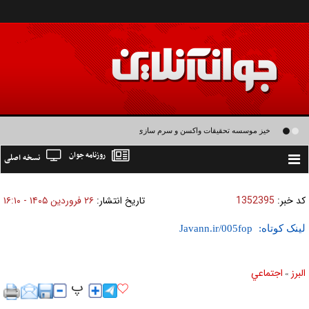
خیز موسسه تحقیقات واکسن و سرم سازی رازی برای تولید واکسن های نسل سوم و
روزنامه جوان
نسخه اصلی
چهارم
Toggle
navigation
کد خبر:
1352395
تاریخ انتشار:
۲۶ فروردين ۱۴۰۵ - ۱۶:۱۰
لینک کوتاه:
البرز
اجتماعي
»