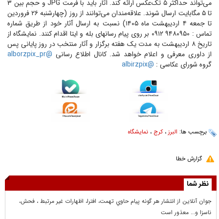
می‌تواند حداکثر ۵ تک‌عکس ارائه کند. آثار باید با فرمت JPG و حجم بین ۳
تا ۵ مگابایت ارسال شوند. علاقه‌مندان می‌توانند از روز (چهارشنبه ۲۶ فروردین
تا جمعه ۴ اردیبهشت ماه ۱۴۰۵) نسبت به ارسال آثار خود از طریق شماره
تماس : ۹۴۸۰۹۵۰ ۰۹۱۲ بر روی پیام رسانهای بله و ایتا اقدام کنند. نمایشگاه از
تاریخ ۸ اردیبهشت به مدت یک هفته برگزار و آثار منتخب در روز پایانی پس
از داوری معرفی و اعلام خواهد شد. کانال اطلاع رسانی
@alborzpix_pr
گروه شورای عکاسی :
@albirzpix
برچسب ها:
البرز
،
کرج
،
نمایشگاه
گزارش خطا
نظر شما
جوان آنلاين از انتشار هر گونه پيام حاوي تهمت، افترا، اظهارات غير مرتبط ، فحش،
ناسزا و... معذور است