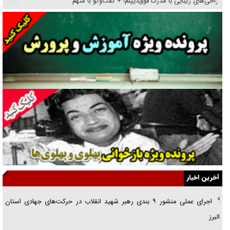
جراحی‌های زیبایی با مدرک فوق‌دیپلم! + گفت‌وگو با متهم
گفت‌وگو با همسر یکی از شهدای جنگ رمضان/ پیکر بی‌سر شهید را از
انگشت‌های پا شناسایی کردیم
نسلی که آنلاین الگو می‌گیرد
گفت‌وگو با آیت‌الله جاودان/ جفای مخالفان مکانت معنوی رهبر شهید را
ارتقا می‌داد
راننده مست به قانون می‌خندد
همه آقای دوربینی شده‌ایم!
قصه ناتمام سرویس مدارس
آخرین اخبار
آیا مقاومت فلسطین خلع‌سلاح می‌شود؟
اجرای عملی منشور ۹ بندی رهبر شهید انقلاب در حرکت‌های جهادی استان
الگوی وحدت‌آفرین در ادراک سیاست خارجی
البرز