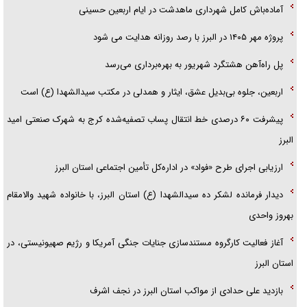
گفتگوی دکتر اخوان مدیرمسئول روزنامه جوان با برنامه تلویزیونی «نبرد
آماده‌باش کامل شهرداری ماهدشت در ایام اربعین حسینی
هرمز»
پروژه مهر ۱۴۰۵ در البرز با رصد روزانه هدایت می شود
پل راه‌آهن هشتگرد شهریور به بهره‌برداری می‌رسد
اربعین، جلوه بی‌بدیل عشق، ایثار و همدلی در مکتب سیدالشهدا (ع) است
پیشرفت ۶۰ درصدی خط انتقال پساب تصفیه‌شده کرج به شهرک صنعتی امید
البرز
ارزیابی اجرای طرح «فواد» در اداره‌کل تأمین اجتماعی استان البرز
دیدار فرمانده لشکر ده سیدالشهدا (ع) استان البرز، با خانواده شهید والامقام
بهروز واحدی
آغاز فعالیت کارگروه مستندسازی جنایات جنگی آمریکا و رژیم صهیونیستی، در
استان البرز
بازدید علی حدادی از مواکب استان البرز در نجف اشرف