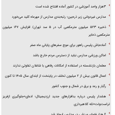
۳هزار واحد آموزشی در کشور آماده افتتاح شده است
مدارس غیردولتی زیر ذره‌بین؛ رتبه‌بندی مدارس از مهرماه کلید می‌خورد
ذخیره ۵۲۳ میلیون مترمکعبی آب در ۵ سد تهران/ افزایش ۱۶۷ میلیون
مترمکعبی ذخایر
آماده‌باش پلیس راهور برای موج سفرهای پایانی ماه صفر
اماکن ورزشی مدارس نباید از دسترس مردم خارج باشد
معلمان بازنشسته در استفاده از امکانات رفاهی با شاغلان تفاوتی ندارند
اعمال قانون بیش از ۲ میلیون تخلف در پایتخت از ابتدای سال ۱۴۰۵ تا کنون
رگبار و رعد و برق در شمال و جنوب کشور
هشدار پلیس درباره بدافزارهای جدید ارزدیجیتال؛ ادعای«جلوگیری ازفریز
تراست‌ولت»تله کلاهبرداری
۶ هزار فضای ورزشی در مدارس ایجاد شد