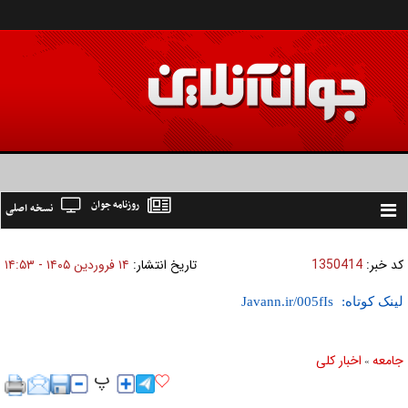
روزنامه جوان
نسخه اصلی
Toggle
navigation
کد خبر:
1350414
تاریخ انتشار:
۱۴ فروردين ۱۴۰۵ - ۱۴:۵۳
لینک کوتاه:
جامعه
اخبار كلی
»