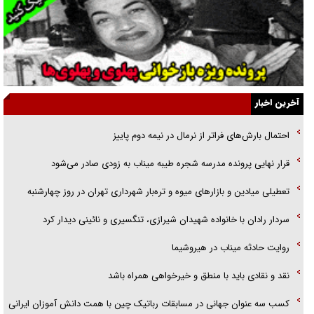
نسلی که آنلاین الگو می‌گیرد
گفت‌وگو با آیت‌الله جاودان/ جفای مخالفان مکانت معنوی رهبر شهید را
ارتقا می‌داد
آخرین اخبار
راننده مست به قانون می‌خندد
احتمال بارش‌های فراتر از نرمال در نیمه دوم پاییز
همه آقای دوربینی شده‌ایم!
قرار نهایی پرونده مدرسه شجره طیبه میناب به زودی صادر می‌شود
قصه ناتمام سرویس مدارس
تعطیلی میادین و بازارهای میوه و تره‌بار شهرداری تهران در روز چهارشنبه
آیا مقاومت فلسطین خلع‌سلاح می‌شود؟
سردار رادان با خانواده‌ شهیدان شیرازی، تنگسیری و نائینی دیدار کرد
روایت حادثه میناب در هیروشیما
نقد و نقادی باید با منطق و خیرخواهی همراه باشد
کسب سه عنوان جهانی در مسابقات رباتیک چین با همت دانش آموزان ایرانی