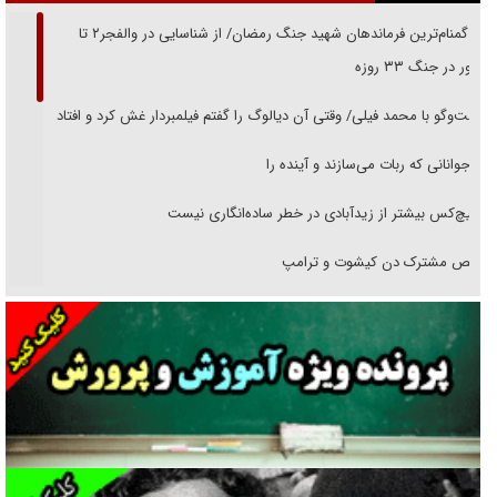
از گمنام‌ترین فرماندهان شهید جنگ رمضان/ از شناسایی در والفجر۲ تا
حضور در جنگ ۳۳ روزه
گفت‌وگو با محمد فیلی/ وقتی آن دیالوگ را گفتم فیلمبردار غش کرد و افتاد
نوجوانانی که ربات می‌سازند و آینده را
هیچ‌کس بیشتر از زیدآبادی در خطر ساده‌انگاری نیست
رقص مشترک دن کیشوت و ترامپ
دنده دولت به واگذاری مسئله‌دار ایران‌خودرو/ خصوصی‌سازی یا انحصار؟
غریزه‌ی بقا و آقای باقی و رفقا
جراحی‌های زیبایی با مدرک فوق‌دیپلم! + گفت‌وگو با متهم
گفت‌وگو با همسر یکی از شهدای جنگ رمضان/ پیکر بی‌سر شهید را از
انگشت‌های پا شناسایی کردیم