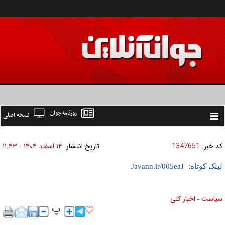
روزنامه جوان
نسخه اصلی
Toggle
navigation
کد خبر:
1347651
تاریخ انتشار:
۱۴ اسفند ۱۴۰۴ - ۱۱:۴۳
لینک کوتاه:
سیاست
اخبار کلی
»