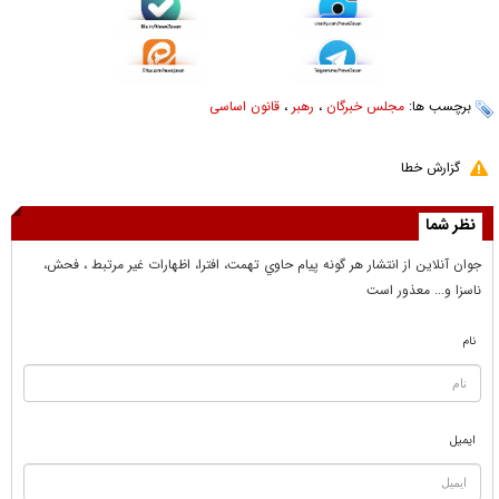
برچسب ها:
مجلس خبرگان
،
رهبر
،
قانون اساسی
گزارش خطا
نظر شما
جوان آنلاين از انتشار هر گونه پيام حاوي تهمت، افترا، اظهارات غير مرتبط ، فحش،
ناسزا و... معذور است
نام
ایمیل