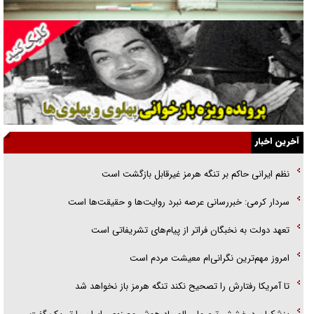
راننده مست به قانون می‌خندد
همه آقای دوربینی شده‌ایم!
قصه ناتمام سرویس مدارس
آیا مقاومت فلسطین خلع‌سلاح می‌شود؟
الگوی وحدت‌آفرین در ادراک سیاست خارجی
آخرین اخبار
گفتگوی دکتر اخوان مدیرمسئول روزنامه جوان با برنامه تلویزیونی «نبرد
نظم ایرانی حاکم بر تنگه هرمز غیرقابل بازگشت است
هرمز»
سردار کرمی: خبررسانی عرصه نبرد روایت‌ها و حقیقت‌ها است
امام حسین (ع) کشته سیرت‌های عصر جاهلی شد
تعهد دولت به نخبگان فراتر از پیام‎‌های تشریفاتی است
فریاد‌ها و ناله‌های دوستان مبارزدلم را آتش می‌زد
امروز مهم‌ترین نگرانی‌ام معیشت مردم است
تا آمریکا رفتارش را تصحیح نکند تنگه هرمز باز نخواهد شد