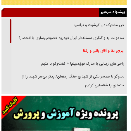
پیشنهاد سردبیر
رقص مشترک دن کیشوت و ترامپ
دنده دولت به واگذاری مسئله‌دار ایران‌خودرو/ خصوصی‌سازی یا انحصار؟
غریزه‌ی بقا و آقای باقی و رفقا
جراحی‌های زیبایی با مدرک فوق‌دیپلم! + گفت‌وگو با متهم
گفت‌وگو با همسر یکی از شهدای جنگ رمضان/ پیکر بی‌سر شهید را از
انگشت‌های پا شناسایی کردیم
نسلی که آنلاین الگو می‌گیرد
گفت‌وگو با آیت‌الله جاودان/ جفای مخالفان مکانت معنوی رهبر شهید را
ارتقا می‌داد