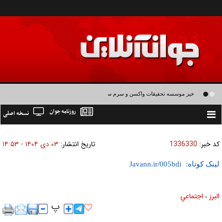
خیز موسسه تحقیقات واکسن و سرم سازی رازی برای تولید واکسن های نسل سوم و
روزنامه جوان
نسخه اصلی
چهارم
Toggle
navigation
کد خبر:
1336330
تاریخ انتشار:
۰۳ دی ۱۴۰۴ - ۱۴:۵۳
لینک کوتاه:
البرز
اجتماعي
»