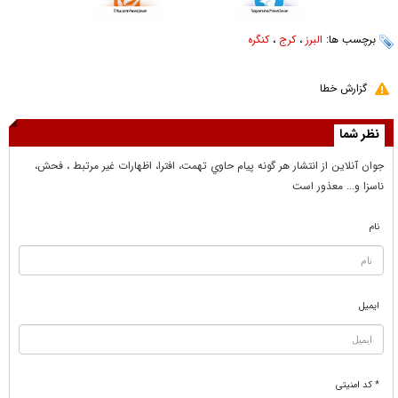
برچسب ها:
البرز
،
کرج
،
کنگره
گزارش خطا
نظر شما
جوان آنلاين از انتشار هر گونه پيام حاوي تهمت، افترا، اظهارات غير مرتبط ، فحش،
ناسزا و... معذور است
نام
ایمیل
* کد امنیتی