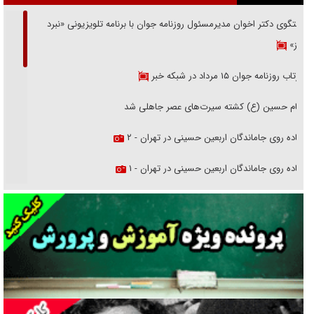
گفتگوی دکتر اخوان مدیرمسئول روزنامه جوان با برنامه تلویزیونی «نبرد
هرمز»
بازتاب روزنامه جوان ۱۵ مرداد در شبکه خبر
امام حسین (ع) کشته سیرت‌های عصر جاهلی شد
پیاده روی جاماندگان اربعین حسینی در تهران - ۲
پیاده روی جاماندگان اربعین حسینی در تهران - ۱
فریاد‌ها و ناله‌های دوستان مبارزدلم را آتش می‌زد
تغییر رویه دشمن در ترور از شیخ فضل‌الله تا مصباح یزدی
خرید قسطی اولش خنده و آخرش گریه است!
فوتبال و آن «بالا»!