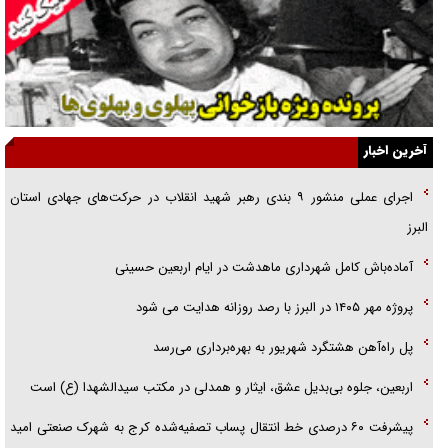
راهبرد غافلگیری با نسل جدید پهپاد‌ها
جنجال پزشکان تقلبی در صنعت زیبایی
یهودی‌ها در ادبیات داستانی اروپا؛ از شکسپیر تا دیکنز
گفت‌وگو با خواهر یکی از شهدای جنگ رمضان/ خواهرم فرمانده جهادی و
آخرین اخبار
اهل خدمت بی‌منت بود
اجرای عملی منشور ۹ بندی رهبر شهید انقلاب در حرکت‌های جهادی استان
جزئیات شکنجه‌هایم فراتر از آن است که در بیان بگنجد!
البرز
گزارش «جوان» از قوانین سخت‌گیرانه ۶ قاره در برابر یورش به پاسگاه‌های
آماده‌باش کامل شهرداری ماهدشت در ایام اربعین حسینی
پلیس
پروژه مهر ۱۴۰۵ در البرز با رصد روزانه هدایت می شود
پل راه‌آهن هشتگرد شهریور به بهره‌برداری می‌رسد
اربعین، جلوه بی‌بدیل عشق، ایثار و همدلی در مکتب سیدالشهدا (ع) است
پیشرفت ۶۰ درصدی خط انتقال پساب تصفیه‌شده کرج به شهرک صنعتی امید