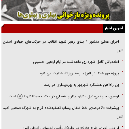
جنجال پزشکان تقلبی در صنعت زیبایی
یهودی‌ها در ادبیات داستانی اروپا؛ از شکسپیر تا دیکنز
گفت‌وگو با خواهر یکی از شهدای جنگ رمضان/ خواهرم فرمانده جهادی و
آخرین اخبار
اهل خدمت بی‌منت بود
اجرای عملی منشور ۹ بندی رهبر شهید انقلاب در حرکت‌های جهادی استان
جزئیات شکنجه‌هایم فراتر از آن است که در بیان بگنجد!
البرز
گزارش «جوان» از قوانین سخت‌گیرانه ۶ قاره در برابر یورش به پاسگاه‌های
آماده‌باش کامل شهرداری ماهدشت در ایام اربعین حسینی
پلیس
پروژه مهر ۱۴۰۵ در البرز با رصد روزانه هدایت می شود
پل راه‌آهن هشتگرد شهریور به بهره‌برداری می‌رسد
اربعین، جلوه بی‌بدیل عشق، ایثار و همدلی در مکتب سیدالشهدا (ع) است
پیشرفت ۶۰ درصدی خط انتقال پساب تصفیه‌شده کرج به شهرک صنعتی امید
البرز
ارزیابی اجرای طرح «فواد» در اداره‌کل تأمین اجتماعی استان البرز