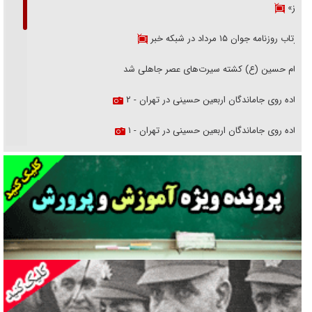
هرمز»
بازتاب روزنامه جوان ۱۵ مرداد در شبکه خبر
امام حسین (ع) کشته سیرت‌های عصر جاهلی شد
پیاده روی جاماندگان اربعین حسینی در تهران - ۲
پیاده روی جاماندگان اربعین حسینی در تهران - ۱
فریاد‌ها و ناله‌های دوستان مبارزدلم را آتش می‌زد
تغییر رویه دشمن در ترور از شیخ فضل‌الله تا مصباح یزدی
خرید قسطی اولش خنده و آخرش گریه است!
فوتبال و آن «بالا»!
راهبرد غافلگیری با نسل جدید پهپاد‌ها