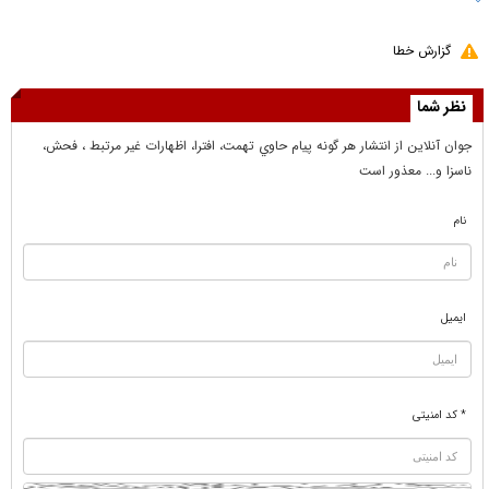
گزارش خطا
نظر شما
جوان آنلاين از انتشار هر گونه پيام حاوي تهمت، افترا، اظهارات غير مرتبط ، فحش،
ناسزا و... معذور است
نام
ایمیل
* کد امنیتی