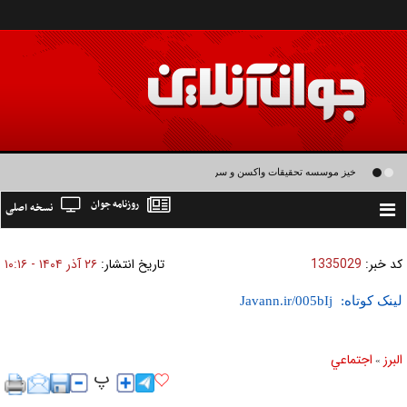
خیز موسسه تحقیقات واکسن و سرم سازی رازی برای تولید واکسن های نسل سوم و
روزنامه جوان
نسخه اصلی
چهارم
Toggle
navigation
کد خبر:
1335029
تاریخ انتشار:
۲۶ آذر ۱۴۰۴ - ۱۰:۱۶
لینک کوتاه:
البرز
اجتماعي
»