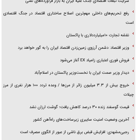
سرایت تبعات اقتصادی جنگ علیه ایران به بازار فرآورده‌های نفتی
گفت‌و‌گو اختصاصی با همسر فرمانده شهید حزب‌الله لبنان/ هر شبش شب
رفع تحریم‌های داخلی مهم‌ترین اصلاح ساختاری اقتصاد در جنگ اقتصادی
قدر بود
است
نقشه تجارت ۱۰میلیارددلاری با پاکستان
وزیر اقتصاد: دشمن آرزوی زمین‌زدن اقتصاد ایران را به گور خواهد برد
فروش فوری اعتباری زامیاد EX آغاز می‌شود
دیدار وزیر صمت ایران با نخست‌وزیر پاکستان در اسلام‌آباد
خروج بیش از ۳.۳ میلیون زائر از مرز‌ها / وعده تردد ۱۰۰ هزار نفری از مرز
چیلات
قیمت گوسفند زنده ۳۰ درصد کاهش یافت؛ گوشت ارزان نشد
آخرین وضعیت امنیت سایبری زیرساخت‌های راه‌آهن کشور
رجبی‌مشهدی: افزایش قبض برق ناشی از عبور از الگوی مصرف است