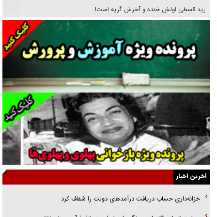
خرید قسطی اولش خنده و آخرش گریه است!
فوتبال و آن «بالا»!
راهبرد غافلگیری با نسل جدید پهپاد‌ها
جنجال پزشکان تقلبی در صنعت زیبایی
یهودی‌ها در ادبیات داستانی اروپا؛ از شکسپیر تا دیکنز
گفت‌وگو با خواهر یکی از شهدای جنگ رمضان/ خواهرم فرمانده جهادی و
اهل خدمت بی‌منت بود
جزئیات شکنجه‌هایم فراتر از آن است که در بیان بگنجد!
گزارش «جوان» از قوانین سخت‌گیرانه ۶ قاره در برابر یورش به پاسگاه‌های
آخرین اخبار
پلیس
خزانه‌داری حساب دریافت درآمد‌های دولت را شفاف کرد
تحلیل ابعاد پیام رهبر انقلاب به حزب‌الله/ مقاومت نقشه راه آینده غرب آسیا