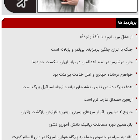
پربازدید ها
از «هَلْ مِنْ ناصِرٍ» تا «اُمَّةً واحِدَةً»
جنگ با ایران جنگی پرهزینه، بی‌ثمر و بزدلانه است
جان مرشایمر: در تمام اهدافمان در برابر ایران شکست خوردیم!
خواهرم فرمانده جهادی و اهل خدمت بی‌منت بود
هدف بزرگ دشمن تغییر نقشه خاورمیانه و ایجاد اسرائیل بزرگ است
اربعین مصداق قدرت نرم است
‌خروج ۲ میلیون زائر از مرز‌های زمینی اربعین/ افزایش بازگشت زائران
یازدهمین دوره مسابقات رباتیک دانش آموزی کشور
اطلاعیه سپاه در خصوص حمله به پایگاه هوایی آمریکا در علی السالم کویت