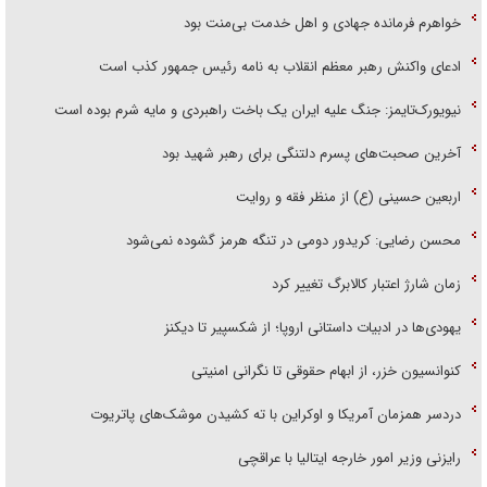
خواهرم فرمانده جهادی و اهل خدمت بی‌منت بود
ادعای واکنش رهبر معظم انقلاب به نامه رئیس جمهور کذب است
نیویورک‌تایمز: جنگ علیه ایران یک باخت راهبردی و مایه شرم بوده است
آخرین صحبت‌های پسرم دلتنگی برای رهبر شهید بود
اربعین حسینی (ع) از منظر فقه و روایت
محسن رضایی: کریدور دومی در تنگه هرمز گشوده نمی‌شود
زمان شارژ اعتبار کالابرگ تغییر کرد
یهودی‌ها در ادبیات داستانی اروپا؛ از شکسپیر تا دیکنز
کنوانسیون خزر، از ابهام حقوقی تا نگرانی امنیتی
دردسر همزمان آمریکا و اوکراین با ته کشیدن موشک‌های پاتریوت
رایزنی وزیر امور خارجه ایتالیا با عراقچی