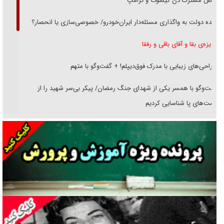
رقص مشترک دن کیشوت و ترامپ
دنده دولت به واگذاری مسئله‌دار ایران‌خودرو/ خصوصی‌سازی یا انحصار؟
غریزه‌ی بقا و آقای باقی و رفقا
جراحی‌های زیبایی با مدرک فوق‌دیپلم! + گفت‌وگو با متهم
گفت‌وگو با همسر یکی از شهدای جنگ رمضان/ پیکر بی‌سر شهید را از
انگشت‌های پا شناسایی کردیم
نسلی که آنلاین الگو می‌گیرد
گفت‌وگو با آیت‌الله جاودان/ جفای مخالفان مکانت معنوی رهبر شهید را
ارتقا می‌داد
راننده مست به قانون می‌خندد
همه آقای دوربینی شده‌ایم!