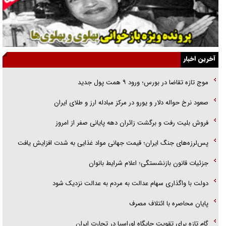
قصه ناتمام سرویس مدارس
آیا مقاومت فلسطین خلع‌سلاح می‌شود؟
الگوی وحدت‌آفرین در ادراک سیاست خارجی
آخرین اخبار
گفتگوی دکتر اخوان مدیرمسئول روزنامه جوان با برنامه تلویزیونی «نبرد
موج تازه تقاضا در بورس؛ ورود ۹ همت پول جدید
هرمز»
صعود نرخ حواله دلار و یورو در مرکز مبادله ارز و طلای ایران
امام حسین (ع) کشته سیرت‌های عصر جاهلی شد
فروش بلیت رفت و برگشت زائران دهه پایانی صفر از امروز
فریاد‌ها و ناله‌های دوستان مبارزدلم را آتش می‌زد
پس‌لرزه‌های جنگ ایران؛ قیمت جهانی مواد غذایی به شدت افزایش یافت
جزئیات قانون بازنشستگی؛ اعلام شرایط بانوان
دولت با واگذاری سهام عدالت به مردم به عدالت نزدیک شود
پایان محاصره با ائتلاف مصرف
گام تازه برای تقویت جایگاه اوراسیا در تجارت ایران